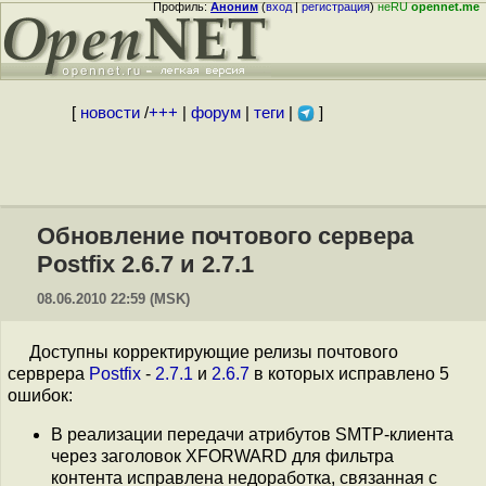
Профиль:
Аноним
(
вход
|
регистрация
)
неRU
opennet.me
[
новости
/
+++
|
форум
|
теги
|
]
Обновление почтового сервера
Postfix 2.6.7 и 2.7.1
08.06.2010 22:59 (MSK)
Доступны корректирующие релизы почтового
серврера
Postfix
-
2.7.1
и
2.6.7
в которых исправлено 5
ошибок:
В реализации передачи атрибутов SMTP-клиента
через заголовок XFORWARD для фильтра
контента исправлена недоработка, связанная с