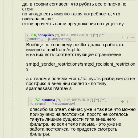
да, в теории согласен, что рубать все с плеча не
стоит.
но иногда есть именно такая потребность, что
описана выше.
готов прочесть ваши предложения по существу.
6.6
,
злодейко
(
?
), 09:30, 09/06/2010 [
^
] [
^^
] [
^^^
]
+
–
/
[
ответить
]
[
к модератору
]
Вообще по хорошему postfix должен работать
именно с mail from:/rcpt to:
и на них есть соответствующие ограничение
smtpd_sender_restrictions/smtpd_recipient_restriction
s
а с телом и полями From:/To: пусть разбирается не
постфикс а внешний фильтр - по типу
spamassassin/amavis
7.7
,
ононим
(
?
), 12:46, 09/06/2010 [
^
] [
^^
] [
^^^
]
+
–
/
[
ответить
]
[
к модератору
]
спасибо за ответ. сейчас уже и так все что можно
прикручено на постфиксе. просто не хотелось
тянуть лишние сущности типа внешнего
фильтра. но если тело письма - это уже не
забота постфикса, то придется смотреть
фильтры.