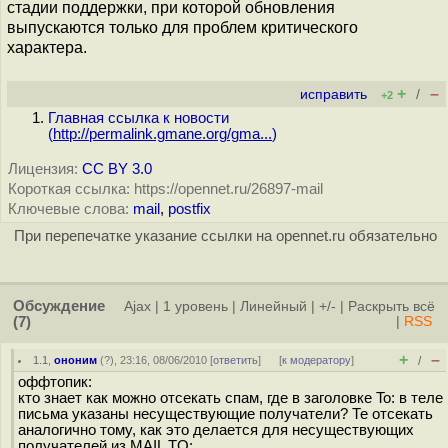
стадии поддержки, при которой обновления
выпускаются только для проблем критического
характера.
+
–
исправить
/
+2
Главная ссылка к новости
(
http://permalink.gmane.org/gma...
)
Лицензия:
CC BY 3.0
Короткая ссылка: https://opennet.ru/26897-mail
Ключевые слова:
mail
,
postfix
При перепечатке указание ссылки на opennet.ru обязательно
Обсуждение
Ajax
|
1 уровень
|
Линейный
|
+/-
|
Раскрыть всё
(7)
|
RSS
+
–
1.1
,
ононим
(
?
), 23:16, 08/06/2010 [
ответить
]
[
к модератору
]
/
оффтопик:
кто знает как можно отсекать спам, где в заголовке To: в теле
письма указаны несуществующие получатели? Те отсекать
аналогично тому, как это делается для несуществующих
получателей из MAIL TO: