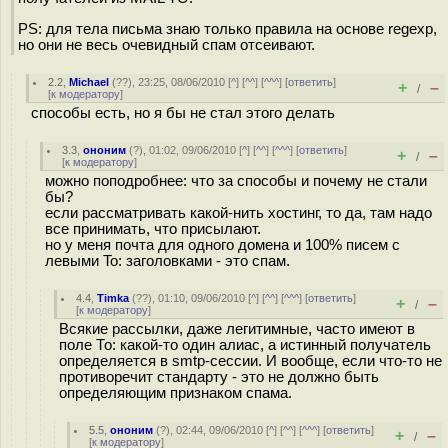
PS: для тела письма знаю только правила на основе regexp,
но они не весь очевидный спам отсеивают.
2.2
,
Michael
(
??
), 23:25, 08/06/2010 [
^
] [
^^
] [
^^^
] [
ответить
]
+
–
/
[
к модератору
]
способы есть, но я бы не стал этого делать
3.3
,
ононим
(
?
), 01:02, 09/06/2010 [
^
] [
^^
] [
^^^
] [
ответить
]
+
–
/
[
к модератору
]
можно поподробнее: что за способы и почему не стали
бы?
если рассматривать какой-нить хостинг, то да, там надо
все принимать, что присылают.
но у меня почта для одного домена и 100% писем с
левыми To: заголовками - это спам.
4.4
,
Timka
(
??
), 01:10, 09/06/2010 [
^
] [
^^
] [
^^^
] [
ответить
]
+
–
/
[
к модератору
]
Всякие рассылки, даже легитимные, часто имеют в
поле То: какой-то один алиас, а истинный получатель
определяется в smtp-сессии. И вообще, если что-то не
противоречит стандарту - это не должно быть
определяющим признаком спама.
5.5
,
ононим
(
?
), 02:44, 09/06/2010 [
^
] [
^^
] [
^^^
] [
ответить
]
+
–
/
[
к модератору
]