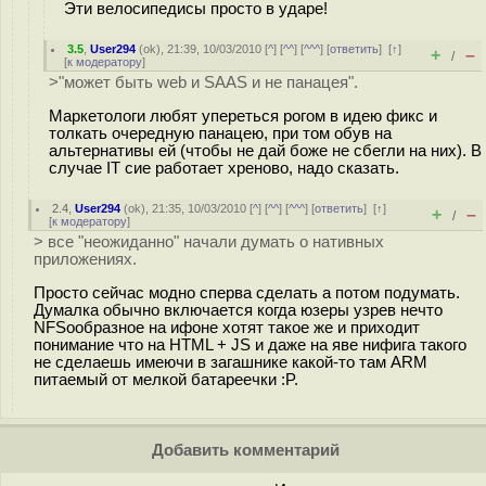
Эти велосипедисы просто в ударе!
3.5
,
User294
(
ok
), 21:39, 10/03/2010 [
^
] [
^^
] [
^^^
] [
ответить
]
[
↑
]
+
–
/
[
к модератору
]
>"может быть web и SAAS и не панацея".
Маркетологи любят упереться рогом в идею фикс и
толкать очередную панацею, при том обув на
альтернативы ей (чтобы не дай боже не сбегли на них). В
случае IT сие работает хреново, надо сказать.
2.4
,
User294
(
ok
), 21:35, 10/03/2010 [
^
] [
^^
] [
^^^
] [
ответить
]
[
↑
]
+
–
/
[
к модератору
]
> все "неожиданно" начали думать о нативных
приложениях.
Просто сейчас модно сперва сделать а потом подумать.
Думалка обычно включается когда юзеры узрев нечто
NFSообразное на ифоне хотят такое же и приходит
понимание что на HTML + JS и даже на яве нифига такого
не сделаешь имеючи в загашнике какой-то там ARM
питаемый от мелкой батареечки :P.
Добавить комментарий