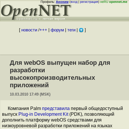
Профиль:
Аноним
(
вход
|
регистрация
)
неRU
opennet.me
[
новости
/
+++
|
форум
|
теги
|
]
Для webOS выпущен набор для
разработки
высокопроизводительных
приложений
10.03.2010 17:49 (MSK)
Компания Palm
представила
первый общедоступный
выпуск
Plug-in Development Kit
(PDK), позволяющий
дополнить платформу webOS средствами для
низкоуровневой разработки приложений на языках