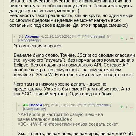
встала, количество качественных приложений до сих пор
ниже плинтуса, особенно под у вебоса. Решили загладить
дав доступ к системе, молодцы:)
Реальность такая реальность, как ни крути, но один чмырь
со своими бредовыми идеями не может нагнуть всех
остальных под своё видение. Да, это и правда смешно:)
3.3
,
Аноним
(
-
), 21:26, 10/03/2010 [
^
] [
^^
] [
^^^
] [
ответить
]
[
↓
]
+
–
/
[
к модератору
]
Это инъекция в протез.
Вначале было слово. Точнее, JScript со своими классами
(т.е. нужно его "изучать"), без нормального комплишена в
Eclipse, без отладчика и нормального API. Сетевое API
вообще кастрат по самую шею - на замечательном
девайсе с 3G- и Wi-Fi-интернетами нельзя создать сокет.
Чего там на низком уровне делать - даже не
представляю. Уж хоть бы помер Палм побыстрее. А то
как SCO - живой мертвец. Один вред от обоих.
4.6
,
User294
(
ok
), 21:46, 10/03/2010 [
^
] [
^^
] [
^^^
] [
ответить
]
+
–
/
[
к модератору
]
>API вообще кастрат по самую шею - на
замечательном девайсе с
>3G- и Wi-Fi-интернетами нельзя создать сокет.
Хм... то есть, ни вам асек, ни вам ирок, ни вам жаб? oO