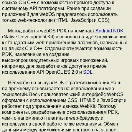
языках C и C++ с возможностью прямого доступа к
системному API платформы. Ранее при создании
приложений для webOS предлагалось использовать
только web-технологии (HTML, JavaScript и CSS).
Метод работы webOS PDK напоминает
Android NDK
(Native Development Kit) и основан на идее подключения
к стандартным web-приложениям плагинов, написанных
на языках C и C++. Отдельно отмечаются возможности
PDK, нацеленные на создание
высокопроизводительных игровых приложений,
например, для разработчиков доступно прямое
использование API OpenGL ES 2.0 и
SDL
.
Несмотря на выпуск PDK стратегия компания Palm
по прежнему основывается на использовании web-
технологий. Весь пользовательский интерфейс WebOS
оформлен с использованием CSS, HTML5 и JavaScript и
работает под управлением движка WebKit. Поэтому
компоненты, разработанные с использованием PDK,
чем-то напоминают плагины к web-браузеру и
используют в своей работе те же механизмы. Обмен
данными между приложениями построен на основе