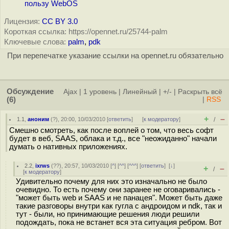
пользу WebOS
Лицензия:
CC BY 3.0
Короткая ссылка: https://opennet.ru/25744-palm
Ключевые слова:
palm
,
pdk
При перепечатке указание ссылки на opennet.ru обязательно
Обсуждение
Ajax
|
1 уровень
|
Линейный
|
+/-
|
Раскрыть всё
(6)
|
RSS
+
–
1.1
,
аноним
(
?
), 20:00, 10/03/2010 [
ответить
]
[
к модератору
]
/
Смешно смотреть, как после воплей о том, что весь софт
будет в веб, SAAS, облака и т.д., все "неожиданно" начали
думать о нативных приложениях.
2.2
,
ixrws
(
??
), 20:57, 10/03/2010 [
^
] [
^^
] [
^^^
] [
ответить
]
[
↓
]
+
–
/
[
к модератору
]
Удивительно почему для них это изначально не было
очевидно. То есть почему они заранее не оговаривались -
"может быть web и SAAS и не панацея". Может быть даже
такие разговоры внутри как гугла с андроидом и ndk, так и
тут - были, но принимающие решения люди решили
подождать, пока не встанет вся эта ситуация ребром. Вот