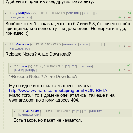
Удобный и приятный он, других таких нету.
+1
1.2
,
Дмитрий
(
??
), 10:57, 10/06/2009 [
ответить
] [
﹢﹢﹢
] [
· · ·
]
+
–
[
к модератору
]
/
Вообще-то, я бы сказал, что это 6.7 или 6.8, бо ничего особо
принципиально нового тут не добавлено. Но маркетинг, да,
понимаю. :)
1.5
,
Аноним
(
-
), 12:04, 10/06/2009 [
ответить
] [
﹢﹢﹢
] [
· · ·
]
[
↓
]
+
–
/
[
к модератору
]
Release Notes? А где Download?
+1
2.10
,
usr
(
?
), 12:56, 10/06/2009 [
^
] [
^^
] [
^^^
] [
ответить
]
+
–
[
к модератору
]
/
>Release Notes? А где Download?
Ну по идее вот ссылка из пресс-релиза:
http://www.vwmare.com/betaprogram/IRON-BETA
Мало того, что в домене опечатались, так еще и на
vwmare.com по этому адресу 404.
3.11
,
Аноним
(
-
), 13:00, 10/06/2009 [
^
] [
^^
] [
^^^
] [
ответить
]
+
–
/
[
к модератору
]
Есть такое, но пакет не качается.