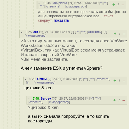
10.44
,
Михрютка
(
?
), 16:54, 11/06/2009 [
^
] [
^^
]
+
–
/
[
^^^
] [
ответить
]
[
к модератору
]
для начала ты не готов прочитать хотя бы фак по
лицензированию виртуалбокса все...
текст
свёрнут,
показать
5.25
,
arif
(
?
), 21:13, 10/06/2009 [
^
] [
^^
] [
^^^
] [
ответить
]
[
↑
]
+
–
/
[
к модератору
]
>А что виртуальных машин, то сегодня снес VmWare
Workstation 6.5.2 и поставил
>VirtualBox, так как VirtualBox всем меня устраивает.
И хавать закрытый VmWare
>Вы меня не заставите.
А чем замените ESX и утилиты vSphere?
6.29
,
Оммм
(
?
), 23:31, 10/06/2009 [
^
] [
^^
] [
^^^
] [
ответить
]
+
–
/
[
↓
] [
к модератору
]
цитрикс & xen
7.48
,
Sergey
(
??
), 20:37, 15/06/2009 [
^
] [
^^
] [
^^^
]
+
–
/
[
ответить
]
[
к модератору
]
>цитрикс & xen
а вы их сначала попробуйте, а то вопить
все горазды..