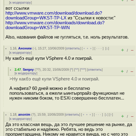
/
[
к модератору
]
вот ссылки
http://www.vmware.com/download/download.do?
downloadGroup=WKST-TP-LX
из "Ссылки к новости:"
http://www.vmware.com/downloads/download.do?
downloadGroup=WKST-TP-WIN
Also, названия файлов не гугляться, т.е. ноль результатов.
1.16
,
Аноним
(
-
), 15:27, 10/06/2009 [
ответить
] [
﹢﹢﹢
] [
· · ·
]
[
↓
]
+
–
/
[
к модератору
]
Ну какбэ ещё купи VSphere 4.0 и поиграй.
2.47
,
Sergey
(
??
), 20:32, 15/06/2009 [
^
] [
^^
] [
^^^
] [
ответить
]
+
–
/
[
к модератору
]
>Ну какбэ ещё купи VSphere 4.0 и поиграй.
А нафига? 60 дней можно и бесплатно
попользоваться, а ежели ыинтырпрайз функционал не
нужен никоим боком, то ESXi совершенно бесплатен...
1.18
,
anonim
(
?
), 15:59, 10/06/2009 [
ответить
] [
﹢﹢﹢
] [
· · ·
]
[
↓
] [
↑
]
+
–
/
[
к модератору
]
Да это классная вещь, да это лучшее решение на рынке, да
это стабильно и надёжно. Ребята, но ведь это
проприетарщина. Никому не нравится винда, но с чего это