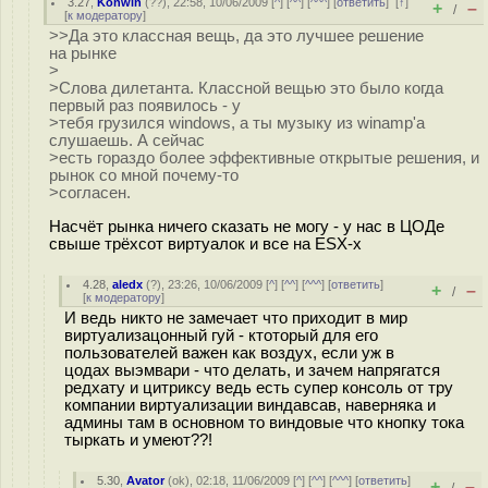
3.27
,
Konwin
(
??
), 22:58, 10/06/2009 [
^
] [
^^
] [
^^^
] [
ответить
]
[
↑
]
+
–
/
[
к модератору
]
>>Да это классная вещь, да это лучшее решение
на рынке
>
>Слова дилетанта. Классной вещью это было когда
первый раз появилось - у
>тебя грузился windows, а ты музыку из winamp'а
слушаешь. А сейчас
>есть гораздо более эффективные открытые решения, и
рынок со мной почему-то
>согласен.
Насчёт рынка ничего сказать не могу - у нас в ЦОДе
свыше трёхсот виртуалок и все на ESX-х
4.28
,
aledx
(
?
), 23:26, 10/06/2009 [
^
] [
^^
] [
^^^
] [
ответить
]
+
–
/
[
к модератору
]
И ведь никто не замечает что приходит в мир
виртуализацонный гуй - ктоторый для его
пользователей важен как воздух, если уж в
цодах выэмвари - что делать, и зачем напрягатся
редхату и цитриксу ведь есть супер консоль от тру
компании виртуализации виндавсав, наверняка и
админы там в основном то виндовые что кнопку тока
тыркать и умеют??!
5.30
,
Avator
(
ok
), 02:18, 11/06/2009 [
^
] [
^^
] [
^^^
] [
ответить
]
+
–