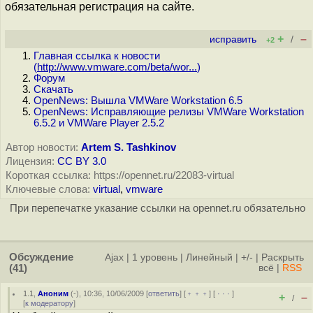
обязательная регистрация на сайте.
+
–
исправить
/
+2
Главная ссылка к новости
(
http://www.vmware.com/beta/wor...
)
Форум
Скачать
OpenNews: Вышла VMWare Workstation 6.5
OpenNews: Исправляющие релизы VMWare Workstation
6.5.2 и VMWare Player 2.5.2
Автор новости:
Artem S. Tashkinov
Лицензия:
CC BY 3.0
Короткая ссылка: https://opennet.ru/22083-virtual
Ключевые слова:
virtual
,
vmware
При перепечатке указание ссылки на opennet.ru обязательно
Обсуждение
Ajax
|
1 уровень
|
Линейный
|
+/-
|
Раскрыть
(41)
всё
|
RSS
1.1
,
Аноним
(
-
), 10:36, 10/06/2009 [
ответить
] [
﹢﹢﹢
] [
· · ·
]
+
–
/
[
к модератору
]