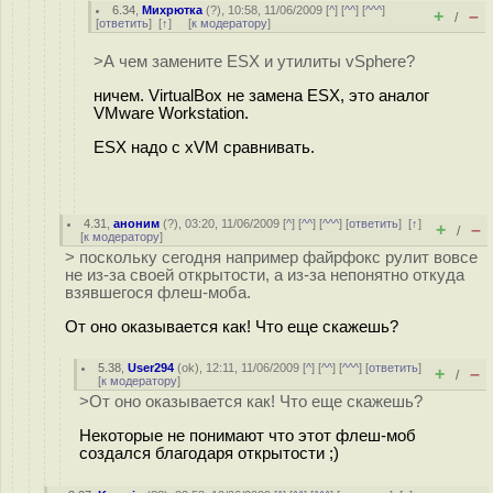
6.34
,
Михрютка
(
?
), 10:58, 11/06/2009 [
^
] [
^^
] [
^^^
]
+
–
/
[
ответить
]
[
↑
] [
к модератору
]
>А чем замените ESX и утилиты vSphere?
ничем. VirtualBox не замена ESX, это аналог
VMware Workstation.
ESX надо с xVM сравнивать.
4.31
,
аноним
(
?
), 03:20, 11/06/2009 [
^
] [
^^
] [
^^^
] [
ответить
]
[
↑
]
+
–
/
[
к модератору
]
> поскольку сегодня например файрфокс рулит вовсе
не из-за своей открытости, а из-за непонятно откуда
взявшегося флеш-моба.
От оно оказывается как! Что еще скажешь?
5.38
,
User294
(
ok
), 12:11, 11/06/2009 [
^
] [
^^
] [
^^^
] [
ответить
]
+
–
/
[
к модератору
]
>От оно оказывается как! Что еще скажешь?
Некоторые не понимают что этот флеш-моб
создался благодаря открытости ;)