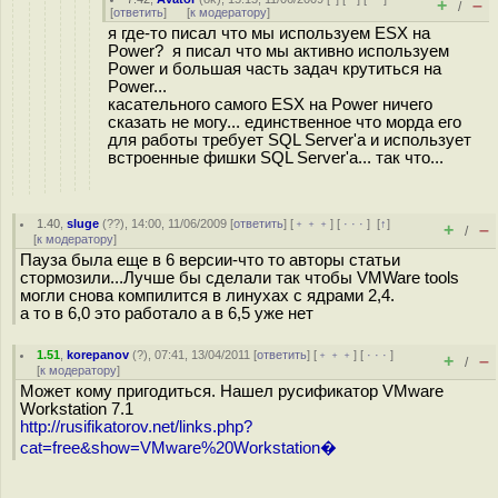
+
–
/
[
ответить
]
[
к модератору
]
я где-то писал что мы используем ESX на
Power? я писал что мы активно используем
Power и большая часть задач крутиться на
Power...
касательного самого ESX на Power ничего
сказать не могу... единственное что морда его
для работы требует SQL Server'a и использует
встроенные фишки SQL Server'а... так что...
1.40
,
sluge
(
??
), 14:00, 11/06/2009 [
ответить
] [
﹢﹢﹢
] [
· · ·
]
[
↑
]
+
–
/
[
к модератору
]
Пауза была еще в 6 версии-что то авторы статьи
стормозили...Лучше бы сделали так чтобы VMWare tools
могли снова компилится в линухах с ядрами 2,4.
а то в 6,0 это работало а в 6,5 уже нет
1.51
,
korepanov
(
?
), 07:41, 13/04/2011 [
ответить
] [
﹢﹢﹢
] [
· · ·
]
+
–
/
[
к модератору
]
Может кому пригодиться. Нашел русификатор VMware
Workstation 7.1
http://rusifikatorov.net/links.php?
cat=free&show=VMware%20Workstation�