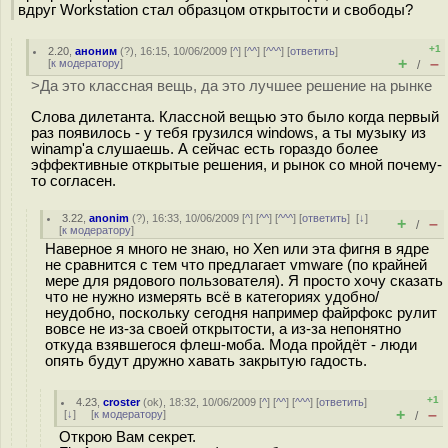
вдруг Workstation стал образцом открытости и свободы?
+1
2.20
,
аноним
(
?
), 16:15, 10/06/2009 [
^
] [
^^
] [
^^^
] [
ответить
]
+
–
[
к модератору
]
/
>Да это классная вещь, да это лучшее решение на рынке
Слова дилетанта. Классной вещью это было когда первый
раз появилось - у тебя грузился windows, а ты музыку из
winamp'а слушаешь. А сейчас есть гораздо более
эффективные открытые решения, и рынок со мной почему-
то согласен.
3.22
,
anonim
(
?
), 16:33, 10/06/2009 [
^
] [
^^
] [
^^^
] [
ответить
]
[
↓
]
+
–
/
[
к модератору
]
Наверное я много не знаю, но Xen или эта фигня в ядре
не сравнится с тем что предлагает vmware (по крайней
мере для рядового пользователя). Я просто хочу сказать
что не нужно измерять всё в категориях удобно/
неудобно, поскольку сегодня например файрфокс рулит
вовсе не из-за своей открытости, а из-за непонятно
откуда взявшегося флеш-моба. Мода пройдёт - люди
опять будут дружно хавать закрытую гадость.
+1
4.23
,
croster
(
ok
), 18:32, 10/06/2009 [
^
] [
^^
] [
^^^
] [
ответить
]
+
–
[
↓
] [
к модератору
]
/
Открою Вам секрет.