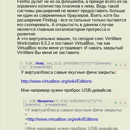
Firefox рулит не из-за флешмоба, а прежде всего из-за
огромного количества плагинов к нему. Ведь такой
системы расширений не может предоставить больше
ни один из современных браузеров. Взять хотя бы
расширение Firebug - все остальные только пытаются
его скопировать. А открытость в данном случае
является главным катализатором прогресса и
развития.
А что виртуальных машин, то сегодня снес VmWare
Workstation 6.5.2 и поставил VirtualBox, так как
VirtualBox всем меня устраивает. И хавать закрытый
VmWare Вы меня не заставите.
5.24
,
_Vitaly_
(
ok
), 21:11, 10/06/2009 [
^
] [
^^
] [
^^^
] [
ответить
]
+
–
/
[
↓
] [
к модератору
]
У виртуалбокса самые вкусные фичи закрыты:
http://www.virtualbox.org/wiki/Editions
Мне например нужен проброс USB-девайсов.
6.35
,
Михрютка
(
?
), 11:04, 11/06/2009 [
^
] [
^^
] [
^^^
]
+
–
/
[
ответить
]
[
к модератору
]
>У виртуалбокса самые вкусные фичи закрыты:
>
>
http://www.virtualbox.org/wiki/Editions
>
>Мне например нужен проброс USB-девайсов.