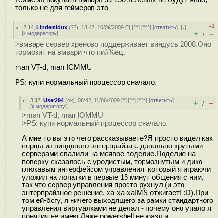
Геймеры покупать вмварь за 150 зеленых не будут явно,
только не для геймеров это.
–1
2.14
,
Lindemidux
(
??
), 13:42, 10/06/2009 [
^
] [
^^
] [
^^^
] [
ответить
]
[
↓
]
+
–
[
к модератору
]
/
>вмваре сервер хреново поддерживает виндусь 2008.Оно
тормозит на вмвари что пи#%ец.
man VT-d, man IOMMU
PS: купи нормальный процессор сначало.
3.32
,
User294
(
ok
), 08:42, 11/06/2009 [
^
] [
^^
] [
^^^
] [
ответить
]
+
–
/
[
к модератору
]
>man VT-d, man IOMMU
>PS: купи нормальный процессор сначало.
А мне то вы это чего рассказываете?Я просто видел как
перцы из виндового энтерпрайза с довольно крутыми
серверами свалили на мсявое поделие.Поделие на
поверку оказалось с уродистым, тормознутым и дико
глюкавым интерфейсом управления, который я играючи
уложил на лопатки в первые 15 минут общения с ним,
так что сервер управления просто рухнул (и это
энтерпрайзное решение, ха-ха-ха!MS отжигает! :D).При
том ей-богу, я ничего выходящего за рамки стандартного
управления виртуалками не делал - почему оно упало я
понятия не имею.Даже powershell не юазл и