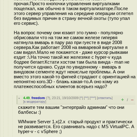
прочая.Просто кнопочки управления виртуалками
пощелкал, как обычно в таком виртуализаторе.После
этого сервер управления на середине операции отлетел
без видимых причин в страну вечной охоты (тупо упал
его сервис).
На вопрос почему они юзают это гумно - популярно
обрисовали что на том же самом железе гипервя
натянула вмварь в пару раз при гуесте в виде 2008
сервера.Как работает 2008 на вмваревой виртуалке я
сам видел.Мало не покажется - даже курсор рывками
ездит :\.На точно такой же железяке с hyper-v куда
бодрее бегает.Кстати хостом там была винда - man не
получится однако. Судя по увиденному - вмварь в
виндовом сегменте ждут некислые проблемы. А они
вместо этого какой-то фигней страдают с ориентацией на
непонятно кого.3D - блажь какая-то.А оно кому из
платежеспособных клиентов всерьез надо?
4.49
,
freedom
(
?
), 23:21, 19/10/2009 [
^
] [
^^
] [
^^^
] [
ответить
]
+
–
/
[
к модератору
]
скажите тем вашим "энтерпрайз админам" что они
балбесы :)
WMware Server 1.x|2.x старый продукт и практически
не развивается. Его сравнивать надо с MS VirtualPC. А
hyper-v - с vSphere ;)