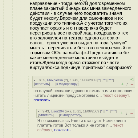
направление - тогда чего?В долговременном
плане закрытый бинарь как мина замедленного
действия - в случае чего подхватить знамя
будет некому.Впрочем для саночников и их
продукции это типично.А с учетом того что их
покупает оракль и он наверняка будет
перетрясать все на свой лад, поздравляю тех
кто заложился на театры одного актера от
санок... оракл уже вон выдал на гора "умную"
мысль - переписать и без того неподъемный по
тормозам ООо на жаба фх.Представляю себе
какое меееедленное монстрило выйдет в
итоге.Ждем когда оракл отожжот по части
виртуалбокса подкинув "приятных" сюрпризов?
+1
8.39
,
Михрютка
(
?
), 13:49, 11/06/2009 [
^
] [
^^
] [
^^^
]
+
–
[
ответить
]
[
к модератору
]
/
на случай нехватки здравого смысла или нежелания
читать лицензии предусмотрены с...
текст свёрнут,
показать
9.43
,
User294
(
ok
), 15:21, 11/06/2009 [
^
] [
^^
] [
^^^
]
+
–
/
[
ответить
]
[
к модератору
]
Я не сомневаюсь Еще и станцуют Если клиент
платить готов Вот только я не готов п...
текст
свёрнут,
показать