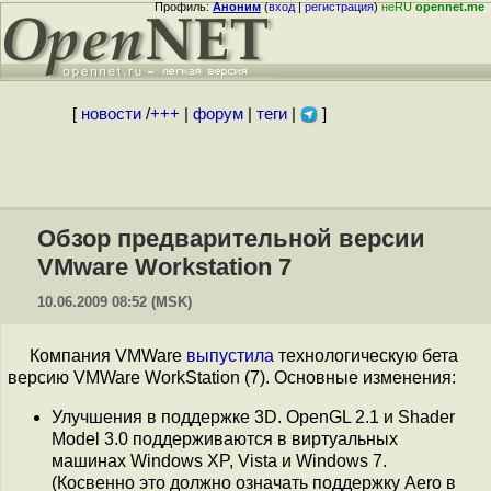
Профиль:
Аноним
(
вход
|
регистрация
)
неRU
opennet.me
[
новости
/
+++
|
форум
|
теги
|
]
Обзор предварительной версии
VMware Workstation 7
10.06.2009 08:52 (MSK)
Компания VMWare
выпустила
технологическую бета
версию VMWare WorkStation (7). Основные изменения:
Улучшения в поддержке 3D. OpenGL 2.1 и Shader
Model 3.0 поддерживаются в виртуальных
машинах Windows XP, Vista и Windows 7.
(Косвенно это должно означать поддержку Aero в