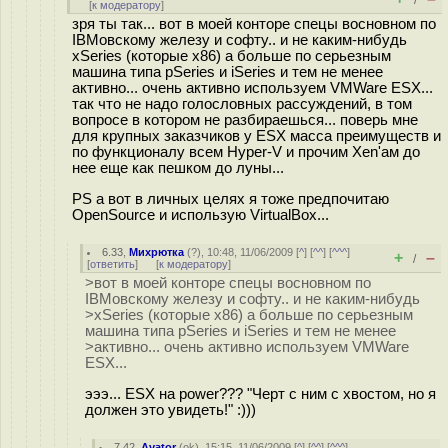
/
[
к модератору
]
зря ты так... вот в моей конторе спецы восновном по
IBMовскому железу и софту.. и не каким-нибудь
xSeries (которые x86) а больше по серьезным
машина типа pSeries и iSeries и тем не менее
активно... очень активно используем VMWare ESX...
так что не надо голословных рассуждений, в том
вопросе в котором не разбираешься... поверь мне
для крупных заказчиков у ESX масса преимуществ и
по функционалу всем Hyper-V и прочим Xen'ам до
нее еще как пешком до луны...
PS а вот в личных целях я тоже предпочитаю
OpenSource и использую VirtualBox...
6.33
,
Михрютка
(
?
), 10:48, 11/06/2009 [
^
] [
^^
] [
^^^
]
+
–
/
[
ответить
]
[
к модератору
]
>вот в моей конторе спецы восновном по
IBMовскому железу и софту.. и не каким-нибудь
>xSeries (которые x86) а больше по серьезным
машина типа pSeries и iSeries и тем не менее
>активно... очень активно используем VMWare
ESX...
эээ... ESX на power??? "Черт с ним с хвостом, но я
должен это увидеть!" :)))
7.42
,
Avator
(
ok
), 15:15, 11/06/2009 [
^
] [
^^
] [
^^^
]