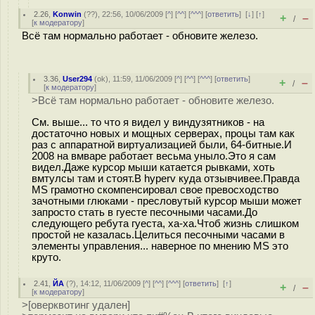
2.26
,
Konwin
(
??
), 22:56, 10/06/2009 [
^
] [
^^
] [
^^^
] [
ответить
]
[
↓
] [
↑
]
+
–
/
[
к модератору
]
Всё там нормально работает - обновите железо.
3.36
,
User294
(
ok
), 11:59, 11/06/2009 [
^
] [
^^
] [
^^^
] [
ответить
]
+
–
/
[
к модератору
]
>Всё там нормально работает - обновите железо.
См. выше... то что я видел у виндузятников - на
достаточно новых и мощных серверах, процы там как
раз с аппаратной виртуализацией были, 64-битные.И
2008 на вмваре работает весьма уныло.Это я сам
видел.Даже курсор мыши катается рывками, хоть
вмтулсы там и стоят.В hyperv куда отзывчивее.Правда
MS грамотно скомпенсировал свое превосходство
зачотными глюками - пресловутый курсор мыши может
запросто стать в гуесте песочными часами.До
следующего ребута гуеста, ха-ха.Чтоб жизнь слишком
простой не казалась.Целиться песочными часами в
элементы управления... наверное по мнению MS это
круто.
2.41
,
ЙА
(
?
), 14:12, 11/06/2009 [
^
] [
^^
] [
^^^
] [
ответить
]
[
↑
]
+
–
/
[
к модератору
]
>[оверквотинг удален]