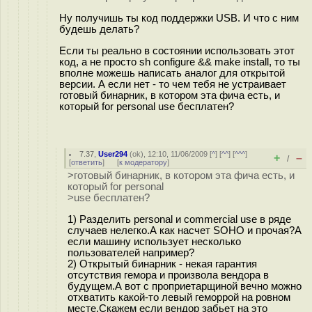
Ну получишь ты код поддержки USB. И что с ним
будешь делать?
Если ты реально в состоянии использовать этот
код, а не просто sh configure && make install, то ты
вполне можешь написать аналог для открытой
версии. А если нет - то чем тебя не устраивает
готовый бинарник, в котором эта фича есть, и
который for personal use бесплатен?
7.37
,
User294
(
ok
), 12:10, 11/06/2009 [
^
] [
^^
] [
^^^
]
+
–
/
[
ответить
]
[
к модератору
]
>готовый бинарник, в котором эта фича есть, и
который for personal
>use бесплатен?
1) Разделить personal и commercial use в ряде
случаев нелегко.А как насчет SOHO и прочая?А
если машину использует несколько
пользователей например?
2) Открытый бинарник - некая гарантия
отсутствия гемора и произвола вендора в
будущем.А вот с проприетарщиной вечно можно
отхватить какой-то левый геморрой на ровном
месте.Скажем если вендор забьет на это