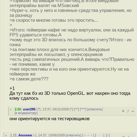
>тормозит на вмвари что пи#%ец.В итоге виндовые
энтерпрайзы валят на MSовский
>hyper-v, хоть у него и говняные средства управления, но
за разницу
>в скорости многие готовы это простить...
>
>Итого: геймерам нафиг не надо виртуалки, они за каждый
FPS удавиться готовы.А
>кому еще это 3D впилось по большому счету?Итого - их
гонка
>за понтами плохо для них кончится.Виндовые
энтерпрайзы их посылают, у опенсорцников
>есть ряд симпатичных решений.А вмварь что?Правильно
- не понимаю, какие у
>нее перспективы и на кого они ориентируются.Ну не на
геймеров же
>в самом деле???
+1
Да тут как бэ из 3D только OpenGL. вот нахрен оно тогда
кому сдалось
2.50
,
user295
(
?
), 13:37, 04/11/2009 [
^
] [
^^
] [
^^^
] [
ответить
]
+
–
/
[
к модератору
]
они ориентируются на тестировщиков
1.15
,
Аноним
(
-
), 14:37, 10/06/2009 [
ответить
] [
﹢﹢﹢
] [
· · ·
]
[
↑
]
+
–