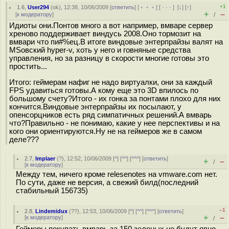
+1
1.6
,
User294
(
ok
), 12:38, 10/06/2009 [
ответить
] [
﹢﹢﹢
] [
· · ·
]
[
↓
] [
↑
]
+
–
[
к модератору
]
/
Идиоты они.Понтов много а вот например, вмваре сервер
хреново поддерживает виндусь 2008.Оно тормозит на
вмвари что пи#%ец.В итоге виндовые энтерпрайзы валят на
MSовский hyper-v, хоть у него и говняные средства
управления, но за разницу в скорости многие готовы это
простить...
Итого: геймерам нафиг не надо виртуалки, они за каждый
FPS удавиться готовы.А кому еще это 3D впилось по
большому счету?Итого - их гонка за понтами плохо для них
кончится.Виндовые энтерпрайзы их посылают, у
опенсорцников есть ряд симпатичных решений.А вмварь
что?Правильно - не понимаю, какие у нее перспективы и на
кого они ориентируются.Ну не на геймеров же в самом
деле???
2.7
,
Implaer
(
?
), 12:52, 10/06/2009 [
^
] [
^^
] [
^^^
] [
ответить
]
+
–
/
[
к модератору
]
Между тем, ничего кроме relesenotes на vmware.com нет.
По сути, даже не версия, а свежий билд(последний
стабильный 156735)
–1
2.8
,
Lindemidux
(
??
), 12:53, 10/06/2009 [
^
] [
^^
] [
^^^
] [
ответить
]
+
–
[
к модератору
]
/