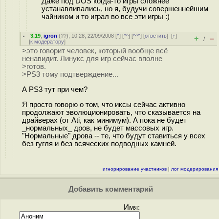
Даже под DOS когда-то игры сложнее
устанавливались, но я, будучи совершеннейшим
чайником и то играл во все эти игры :)
3.19
,
igron
(
??
), 10:28, 22/09/2008 [
^
] [
^^
] [
^^^
] [
ответить
]
[
↑
]
+
–
/
[
к модератору
]
>это говорит человек, который вообще всё
ненавидит. Линукс для игр сейчас вполне
>готов.
>PS3 тому подтверждение...
А PS3 тут при чем?
Я просто говорю о том, что иксы сейчас активно
продолжают эволюционировать, что сказывается на
драйверах (от Ati, как минимум). А пока не будет
_нормальных_ дров, не будет массовых игр.
"Нормальные" дрова -- те, что будут ставиться у всех
без гугля и без всяческих подводных камней.
игнорирование участников
|
лог модерирования
Добавить комментарий
Имя: