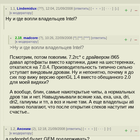
1.1
,
Lindemidux
(
??
), 12:04, 21/09/2008 [
ответить
] [
﹢﹢﹢
] [
· · ·
]
[
↓
]
+
–
/
[
к модератору
]
Ну и где вопли владельцев Intel?
2.18
,
madcore
(
?
), 10:26, 22/09/2008 [
^
] [
^^
] [
^^^
] [
ответить
]
+
–
/
[
к модератору
]
>Ну и где вопли владельцев Intel?
Псмотрим, потом повопим. 7.2rc* с драйвером i965
давал артефакты вместо картинки, даже на шестеренках,
откатился на 7.0.4. Производительность типично сильно
уступает виндовым дровам. Ну и непонятно, почему я до
сих пор вижу версию openGL 1.4 вместо обещанного 2.0
для моей видяхи?
А вообще, блин, самые наиоткрытые чипы, а нормальных
дров так и нет. Навыдумывали всякие xaa, exa, uxa, dri,
dri2, галиумы и тп, а воз и ныне там. А еще владельцы ati
наивно полагают, что после открытия спеков наступит им
счастье..
1.2
,
Аноним
(
2
), 12:18, 21/09/2008 [
ответить
] [
﹢﹢﹢
] [
· · ·
]
[
↑
]
+
–
/
[
к модератору
]
а radeonhd будет GEM поддерживать?