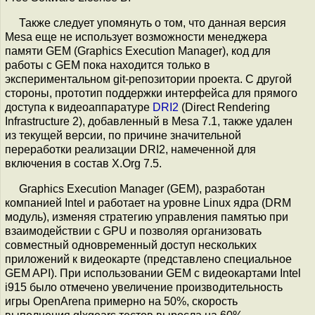
Также следует упомянуть о том, что данная версия
Mesa еще не использует возможности менеджера
памяти GEM (Graphics Execution Manager), код для
работы с GEM пока находится только в
экспериментальном git-репозитории проекта. С другой
стороны, прототип поддержки интерфейса для прямого
доступа к видеоаппаратуре
DRI2
(Direct Rendering
Infrastructure 2), добавленный в Mesa 7.1, также удален
из текущей версии, по причине значительной
переработки реализации DRI2, намеченной для
включения в состав X.Org 7.5.
Graphics Execution Manager (GEM), разработан
компанией Intel и работает на уровне Linux ядра (DRM
модуль), изменяя стратегию управления памятью при
взаимодействии с GPU и позволяя организовать
совместный одновременный доступ нескольких
приложений к видеокарте (представлено специальное
GEM API). При использовании GEM с видеокартами Intel
i915 было отмечено увеличение производительность
игры OpenArena примерно на 50%, скорость