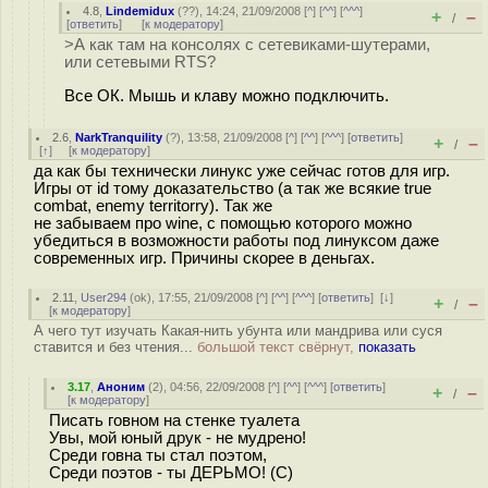
4.8
,
Lindemidux
(
??
), 14:24, 21/09/2008 [
^
] [
^^
] [
^^^
]
+
–
/
[
ответить
]
[
к модератору
]
>А как там на консолях с сетевиками-шутерами,
или сетевыми RTS?
Все ОК. Мышь и клаву можно подключить.
2.6
,
NarkTranquility
(
?
), 13:58, 21/09/2008 [
^
] [
^^
] [
^^^
] [
ответить
]
+
–
/
[
↑
] [
к модератору
]
да как бы технически линукс уже сейчас готов для игр.
Игры от id тому доказательство (а так же всякие true
combat, enemy territorry). Так же
не забываем про wine, с помощью которого можно
убедиться в возможности работы под линуксом даже
современных игр. Причины скорее в деньгах.
2.11
,
User294
(
ok
), 17:55, 21/09/2008 [
^
] [
^^
] [
^^^
] [
ответить
]
[
↓
]
+
–
/
[
к модератору
]
А чего тут изучать Какая-нить убунта или мандрива или суся
ставится и без чтения...
большой текст свёрнут,
показать
3.17
,
Аноним
(
2
), 04:56, 22/09/2008 [
^
] [
^^
] [
^^^
] [
ответить
]
+
–
/
[
к модератору
]
Писать говном на стенке туалета
Увы, мой юный друк - не мудрено!
Среди говна ты стал поэтом,
Среди поэтов - ты ДЕРЬМО! (С)