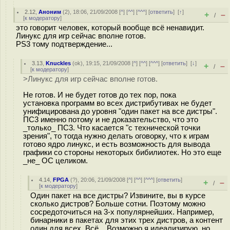
2.12
,
Аноним
(
2
), 18:06, 21/09/2008 [
^
] [
^^
] [
^^^
] [
ответить
]
[
↑
]
+
–
/
[
к модератору
]
это говорит человек, который вообще всё ненавидит.
Линукс для игр сейчас вполне готов.
PS3 тому подтверждение...
3.13
,
Knuckles
(
ok
), 19:15, 21/09/2008 [
^
] [
^^
] [
^^^
] [
ответить
]
[
↓
]
+
–
/
[
к модератору
]
>Линукс для игр сейчас вполне готов.
Не готов. И не будет готов до тех пор, пока
установка программ во всех дистрибутивах не будет
унифицирована до уровня "один пакет на все дистры".
ПС3 именно потому и не доказательство, что это
_только_ ПС3. Что касается "с технической точки
зрения", то тогда нужно делать оговорку, что к играм
готово ядро линукс, и есть возможность для вывода
графики со стороны некоторых бибилиотек. Но это еще
_не_ ОС целиком.
4.14
,
FPGA
(
?
), 20:06, 21/09/2008 [
^
] [
^^
] [
^^^
] [
ответить
]
+
–
/
[
к модератору
]
Один пакет на все дистры? Извините, вы в курсе
сколько дистров? Больше сотни. Поэтому можно
сосредоточиться на 3-х популярнейших. Например,
бинарники в пакетах для этих трех дистров, а контент
один для всех. Всё... Возможно я идеализирую, но