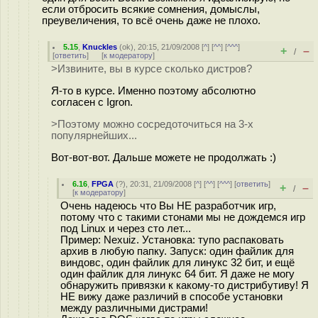
если отбросить всякие сомнения, домыслы,
преувеличения, то всё очень даже не плохо.
5.15
,
Knuckles
(
ok
), 20:15, 21/09/2008 [
^
] [
^^
] [
^^^
]
+
–
/
[
ответить
]
[
к модератору
]
>Извините, вы в курсе сколько дистров?
Я-то в курсе. Именно поэтому абсолютно
согласен с Igron.
>Поэтому можно сосредоточиться на 3-х
популярнейших...
Вот-вот-вот. Дальше можете не продолжать :)
6.16
,
FPGA
(
?
), 20:31, 21/09/2008 [
^
] [
^^
] [
^^^
] [
ответить
]
+
–
/
[
к модератору
]
Очень надеюсь что Вы НЕ разработчик игр,
потому что с такими стонами мы не дождемся игр
под Linux и через сто лет...
Пример: Nexuiz. Установка: тупо распаковать
архив в любую папку. Запуск: один файлик для
виндовс, один файлик для линукс 32 бит, и ещё
один файлик для линукс 64 бит. Я даже не могу
обнаружить привязки к какому-то дистрибутиву! Я
НЕ вижу даже различий в способе установки
между различными дистрами!