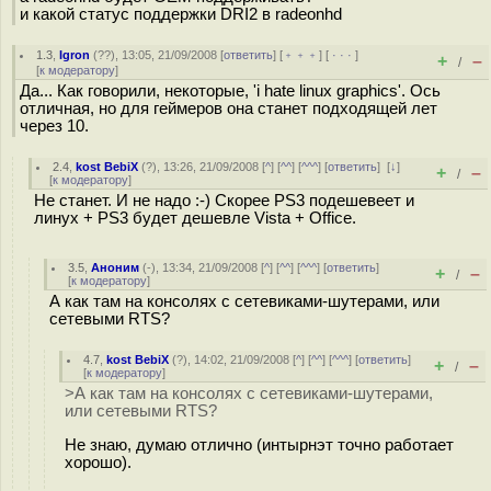
и какой статус поддержки DRI2 в radeonhd
1.3
,
Igron
(
??
), 13:05, 21/09/2008 [
ответить
] [
﹢﹢﹢
] [
· · ·
]
+
–
/
[
к модератору
]
Да... Как говорили, некоторые, 'i hate linux graphics'. Ось
отличная, но для геймеров она станет подходящей лет
через 10.
2.4
,
kost BebiX
(
?
), 13:26, 21/09/2008 [
^
] [
^^
] [
^^^
] [
ответить
]
[
↓
]
+
–
/
[
к модератору
]
Не станет. И не надо :-) Скорее PS3 подешевеет и
линух + PS3 будет дешевле Vista + Office.
3.5
,
Аноним
(
-
), 13:34, 21/09/2008 [
^
] [
^^
] [
^^^
] [
ответить
]
+
–
/
[
к модератору
]
А как там на консолях с сетевиками-шутерами, или
сетевыми RTS?
4.7
,
kost BebiX
(
?
), 14:02, 21/09/2008 [
^
] [
^^
] [
^^^
] [
ответить
]
+
–
/
[
к модератору
]
>А как там на консолях с сетевиками-шутерами,
или сетевыми RTS?
Не знаю, думаю отлично (интырнэт точно работает
хорошо).