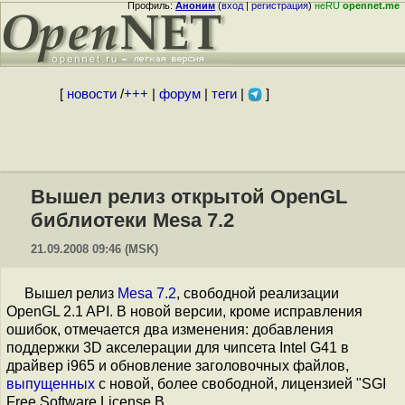
Профиль:
Аноним
(
вход
|
регистрация
)
неRU
opennet.me
[
новости
/
+++
|
форум
|
теги
|
]
Вышел релиз открытой OpenGL
библиотеки Mesa 7.2
21.09.2008 09:46 (MSK)
Вышел релиз
Mesa 7.2
, свободной реализации
OpenGL 2.1 API. В новой версии, кроме исправления
ошибок, отмечается два изменения: добавления
поддержки 3D акселерации для чипсета Intel G41 в
драйвер i965 и обновление заголовочных файлов,
выпущенных
с новой, более свободной, лицензией "SGI
Free Software License B.