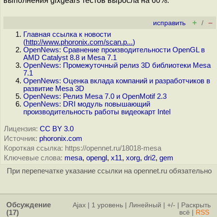
выполнения glxgears тестов выросла на 60%.
+
–
исправить
/
Главная ссылка к новости
(
http://www.phoronix.com/scan.p...
)
OpenNews: Сравнение производительности OpenGL в
AMD Catalyst 8.8 и Mesa 7.1
OpenNews: Промежуточный релиз 3D библиотеки Mesa
7.1
OpenNews: Оценка вклада компаний и разработчиков в
развитие Mesa 3D
OpenNews: Релиз Mesa 7.0 и OpenMotif 2.3
OpenNews: DRI модуль повышающий
производительность работы видеокарт Intel
Лицензия:
CC BY 3.0
Источник:
phoronix.com
Короткая ссылка: https://opennet.ru/18018-mesa
Ключевые слова:
mesa
,
opengl
,
x11
,
xorg
,
dri2
,
gem
При перепечатке указание ссылки на opennet.ru обязательно
Обсуждение
Ajax
|
1 уровень
|
Линейный
|
+/-
|
Раскрыть
(17)
всё
|
RSS