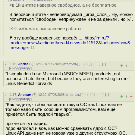
>в 1й цитате наверное свободное, а не бесплатное.
В перовой цитате - непереводимая _игра_слов_. Ну, можно
попытаться "свободен, непринуждён и не за деньги", но :-/ .
>>> избежать выполнение работы
Я эту вообще кривенько перевёл....
http://lrn.ru/?
module=news&action=thread&newsid=11912&faction=show&
message=11
1.15
,
Эргил
(
?
), 12:12, 07/06/2008 [
ответить
] [
﹢﹢﹢
] [
· · ·
]
[
↑
]
+
–
/
[
к модератору
]
"I simply don't use Microsoft (NSDQ: MSFT) products, not
because I hate them, but because they aren't interesting to me."
Linus Benedict Torvalds
1.17
,
Аноним
(
7
), 12:20, 07/06/2008 [
ответить
] [
﹢﹢﹢
] [
· · ·
]
[
↓
]
+
–
/
[
к модератору
]
"Как видите, чтобы написать такую ОС как Linux вам не
только надо быть хорошим программистом, вам ещё
придётся быть подлой тварью".
про че он тут парит...
ядро написал и все, как можно сранивать ядро с ОС?
Linux API даже нет, не говоря уже о других структурах ОС.