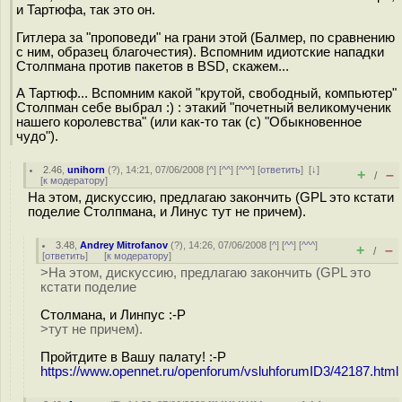
и Тартюфа, так это он.
Гитлера за "проповеди" на грани этой (Балмер, по сравнению
с ним, образец благочестия). Вспомним идиотские нападки
Столпмана против пакетов в BSD, скажем...
А Тартюф... Вспомним какой "крутой, свободный, компьютер"
Столпман себе выбрал :) : этакий "почетный великомученик
нашего королевства" (или как-то так (с) "Обыкновенное
чудо").
2.46
,
unihorn
(
?
), 14:21, 07/06/2008 [
^
] [
^^
] [
^^^
] [
ответить
]
[
↓
]
+
–
/
[
к модератору
]
На этом, дискуссию, предлагаю закончить (GPL это кстати
поделие Столпмана, и Линус тут не причем).
3.48
,
Andrey Mitrofanov
(
?
), 14:26, 07/06/2008 [
^
] [
^^
] [
^^^
]
+
–
/
[
ответить
]
[
к модератору
]
>На этом, дискуссию, предлагаю закончить (GPL это
кстати поделие
Столмана, и Линпус :-P
>тут не причем).
Пройтдите в Вашу палату! :-P
https://www.opennet.ru/openforum/vsluhforumID3/42187.html