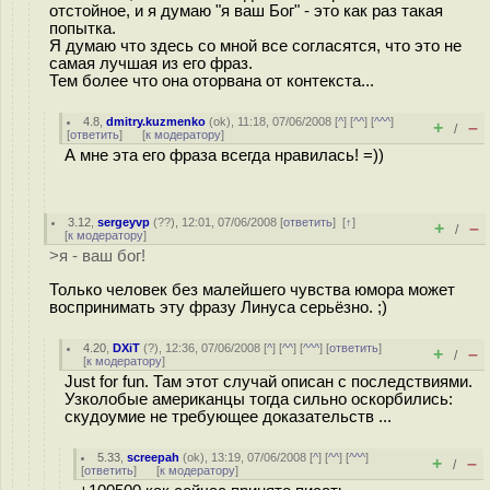
отстойное, и я думаю "я ваш Бог" - это как раз такая
попытка.
Я думаю что здесь со мной все согласятся, что это не
самая лучшая из его фраз.
Тем более что она оторвана от контекста...
4.8
,
dmitry.kuzmenko
(
ok
), 11:18, 07/06/2008 [
^
] [
^^
] [
^^^
]
+
–
/
[
ответить
]
[
к модератору
]
А мне эта его фраза всегда нравилась! =))
3.12
,
sergeyvp
(
??
), 12:01, 07/06/2008 [
ответить
]
[
↑
]
+
–
/
[
к модератору
]
>я - ваш бог!
Только человек без малейшего чувства юмора может
воспринимать эту фразу Линуса серьёзно. ;)
4.20
,
DXiT
(
?
), 12:36, 07/06/2008 [
^
] [
^^
] [
^^^
] [
ответить
]
+
–
/
[
к модератору
]
Just for fun. Там этот случай описан с последствиями.
Узколобые американцы тогда сильно оскорбились:
скудоумие не требующее доказательств ...
5.33
,
screepah
(
ok
), 13:19, 07/06/2008 [
^
] [
^^
] [
^^^
]
+
–
/
[
ответить
]
[
к модератору
]