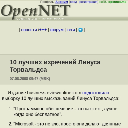
Профиль:
Аноним
(
вход
|
регистрация
)
неRU
opennet.me
[
новости
/
+++
|
форум
|
теги
|
]
10 лучших изречений Линуса
Торвальдса
07.06.2008 09:47 (MSK)
Издание businessreviewonline.com
подготовило
выборку 10 лучших высказываний Линуса Торвальдса:
"Программное обеспечение - это как секс, лучше
когда оно бесплатное".
"Microsoft - это не зло, просто они делают дрянные