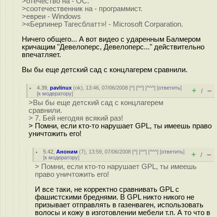
>отечество на - ОС.
>соотечественник на - программист.
>евреи - Windows
>«Берлинер Тагесблатт»! - Microsoft Corparation.
Ничего общего... А вот видео с ударенным Балмером
кричащим "Девелоперс, Девелоперс..." действительно
впечатляет.
Вы бы еще детский сад с концлагерем сравнили.
4.39
,
pavlinux
(
ok
), 13:46, 07/06/2008 [
^
] [
^^
] [
^^^
] [
ответить
]
+
–
/
[
к модератору
]
>Вы бы еще детский сад с концлагерем
сравнили.
> 7. Бей негодяя всякий раз!
> Помни, если кто-то нарушает GPL, ты имеешь право
уничтожить его!
5.42
,
Аноним
(
7
), 13:59, 07/06/2008 [
^
] [
^^
] [
^^^
] [
ответить
]
+
–
/
[
к модератору
]
> Помни, если кто-то нарушает GPL, ты имеешь
право уничтожить его!
И все таки, не корректно сравнивать GPL с
фашистскими бреднями. В GPL никто никого не
призывает отправлять в газенваген, использовать
волосы и кожу в изготовлении мебели т.п. А то что в