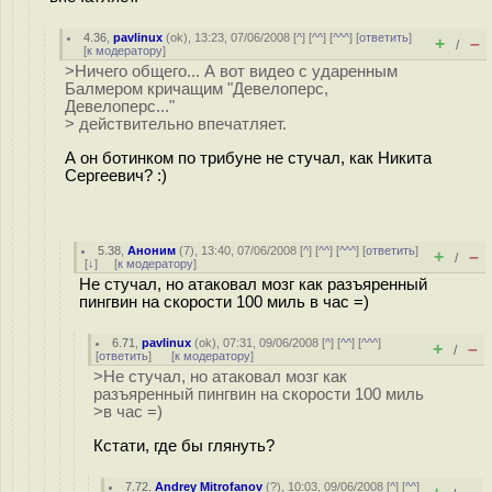
4.36
,
pavlinux
(
ok
), 13:23, 07/06/2008 [
^
] [
^^
] [
^^^
] [
ответить
]
+
–
/
[
к модератору
]
>Ничего общего... А вот видео с ударенным
Балмером кричащим "Девелоперс,
Девелоперс..."
> действительно впечатляет.
А он ботинком по трибуне не стучал, как Никита
Сергеевич? :)
5.38
,
Аноним
(
7
), 13:40, 07/06/2008 [
^
] [
^^
] [
^^^
] [
ответить
]
+
–
/
[
↓
] [
к модератору
]
Не стучал, но атаковал мозг как разъяренный
пингвин на скорости 100 миль в час =)
6.71
,
pavlinux
(
ok
), 07:31, 09/06/2008 [
^
] [
^^
] [
^^^
]
+
–
/
[
ответить
]
[
к модератору
]
>Не стучал, но атаковал мозг как
разъяренный пингвин на скорости 100 миль
>в час =)
Кстати, где бы глянуть?
7.72
,
Andrey Mitrofanov
(
?
), 10:03, 09/06/2008 [
^
] [
^^
]