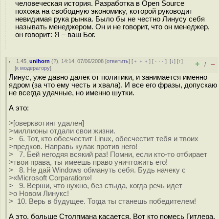
человеческая история. Разработка в Open Source
похожа на свободную экономику, которой руководит
невидимая рука рынка. Было бы не честно Линусу себя
называть менеджером. Он и не говорит, что он менеджер,
он говорит: Я – ваш Бог.
1.45
,
unihorn
(
?
), 14:14, 07/06/2008 [
ответить
] [
﹢﹢﹢
] [
· · ·
]
[
↓
] [
↑
]
+
–
/
[
к модератору
]
Линус, уже давно далек от политики, и занимается именно
ядром (за что ему честь и хвала). И все его фразы, допускаю
не всегда удачные, но именно шутки.
А это:
>[оверквотинг удален]
>миллионы отдали свои жизни.
> 6. Тот, кто обесчестит Linux, обесчестит тебя и твоих
>предков. Направь кулак против него!
> 7. Бей негодяя всякий раз! Помни, если кто-то отбирает
>твои права, ты имеешь право уничтожить его!
> 8. Не дай Windows обмануть себя. Будь начеку с
>«Microsoft Corparation»!
> 9. Верши, что нужно, без стыда, когда речь идет
>о Новом Линукс!
> 10. Верь в будущее. Тогда ты станешь победителем!
А это, больше Столпмана касается. Вот кто помесь Гитлера,