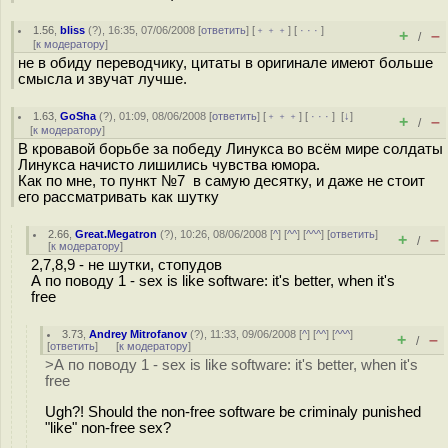
1.56
,
bliss
(
?
), 16:35, 07/06/2008 [
ответить
] [
﹢﹢﹢
] [
· · ·
]
+
–
/
[
к модератору
]
не в обиду переводчику, цитаты в оригинале имеют больше
смысла и звучат лучше.
1.63
,
GoSha
(
?
), 01:09, 08/06/2008 [
ответить
] [
﹢﹢﹢
] [
· · ·
]
[
↓
]
+
–
/
[
к модератору
]
В кровавой борьбе за победу Линукса во всём мире солдаты
Линукса начисто лишились чувства юмора.
Как по мне, то пункт №7 в самую десятку, и даже не стоит
его рассматривать как шутку
2.66
,
Great.Megatron
(
?
), 10:26, 08/06/2008 [
^
] [
^^
] [
^^^
] [
ответить
]
+
–
/
[
к модератору
]
2,7,8,9 - не шутки, стопудов
А по поводу 1 - sex is like software: it's better, when it's
free
3.73
,
Andrey Mitrofanov
(
?
), 11:33, 09/06/2008 [
^
] [
^^
] [
^^^
]
+
–
/
[
ответить
]
[
к модератору
]
>А по поводу 1 - sex is like software: it's better, when it's
free
Ugh?! Should the non-free software be criminaly punished
"like" non-free sex?