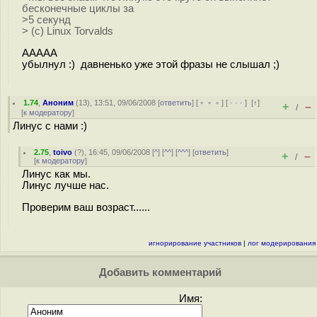
бесконечные циклы за
>5 секунд
> (c) Linux Torvalds
ААААА
убылнул :) давненько уже этой фразы не слышал ;)
1.74
,
Аноним
(
13
), 13:51, 09/06/2008 [
ответить
] [
﹢﹢﹢
] [
· · ·
]
[
↑
]
+
–
/
[
к модератору
]
Линус с нами :)
2.75
,
toivo
(
?
), 16:45, 09/06/2008 [
^
] [
^^
] [
^^^
] [
ответить
]
+
–
/
[
к модератору
]
Линус как мы.
Линус лучше нас.
Проверим ваш возраст......
игнорирование участников
|
лог модерирования
Добавить комментарий
Имя: