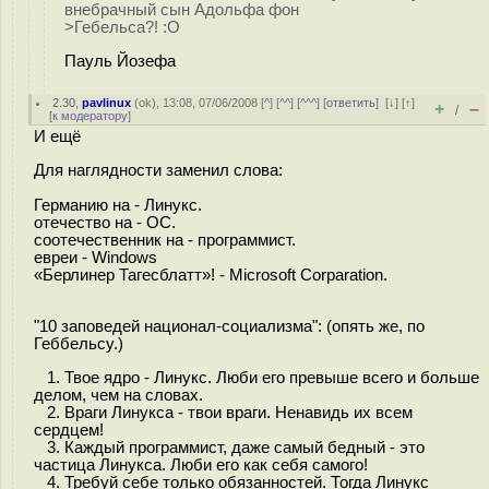
внебрачный сын Адольфа фон
>Гебельса?! :О
Пауль Йозефа
2.30
,
pavlinux
(
ok
), 13:08, 07/06/2008 [
^
] [
^^
] [
^^^
] [
ответить
]
[
↓
] [
↑
]
+
–
/
[
к модератору
]
И ещё
Для наглядности заменил слова:
Германию на - Линукс.
отечество на - ОС.
соотечественник на - программист.
евреи - Windows
«Берлинер Тагесблатт»! - Microsoft Corparation.
"10 заповедей национал-социализма": (опять же, по
Геббельсу.)
1. Твое ядро - Линукс. Люби его превыше всего и больше
делом, чем на словах.
2. Враги Линукса - твои враги. Ненавидь их всем
сердцем!
3. Каждый программист, даже самый бедный - это
частица Линукса. Люби его как себя самого!
4. Требуй себе только обязанностей. Тогда Линукс