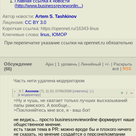
Главная ссылка к новости
(
http://www.businessreviewonlin...
)
Автор новости:
Artem S. Tashkinov
Лицензия:
CC BY 3.0
Короткая ссылка: https://opennet.ru/16343-linus
Ключевые слова:
linus
,
ЮМОР
При перепечатке указание ссылки на opennet.ru обязательно
Обсуждение
Ajax
|
1 уровень
|
Линейный
|
+/-
|
Раскрыть
(66)
всё
|
RSS
Часть нити удалена модератором
3.7
,
Аноним
(
7
), 11:10, 07/06/2008 [
ответить
]
[
↓
]
+
–
/
[
к модератору
]
>Ну и чушь, не хватает только лучших высказываний
папы римского. А вообще...
>Поклоняйтесь мне все, я - ваш бог!
не ведись... просто businessreviewonline формирует наше
общественное мнение.
есть такая тема в PR: можно вроде бы и плохого ничего
не сказать, но мнение создаётся о персоне/компании