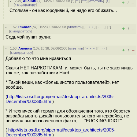
2.49
,
Аноним
(
7
), 14:26, 07/06/2008 [
^
] [
^^
] [
^^^
] [
ответить
]
[
↑
]
+
–
/
[
к модератору
]
Столман - он как юродивый, не надо его обижать...
1.52
,
Pikador
(
ok
), 15:23, 07/06/2008 [
ответить
] [
﹢﹢﹢
] [
· · ·
]
[
↑
]
+
–
/
[
к модератору
]
Седьмой пункт рулит.
1.53
,
Аноним
(
13
), 15:38, 07/06/2008 [
ответить
] [
﹢﹢﹢
] [
· · ·
]
+
–
/
[
к модератору
]
Добавлю то что мне нравиться
Скажи НЕТ НАРКОТИКАМ, и, может быть, ты не закончишь
так же, как разработчики Hurd.
* Такой вещи, как «большинство пользователей», нет
вообще.
(
http://lists.osdl.org/pipermail/desktop_architects/2005-
December/000395.html
)
* И технический термин для обозначения того, кто берется
разрабатывать дизайн пользовательского интерфейса, не
понимая вышеозначенного факта, — "FUCKING IDIOT".
(
http://lists.osdl.org/pipermail/desktop_architects/2005-
December/000395.html
)