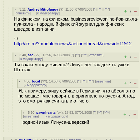
3.11
,
Andrey Mitrofanov
(
?
), 11:56, 07/06/2008 [
^
] [
^^
] [
^^^
]
+
–
/
[
ответить
]
[
к модератору
]
На финском, на финском. businessreviewonline-йок-какла-
пук-кала - народный финский журнал для финских
шведов в изгнании.
:-\
http://lrn.ru/?module=news&action=thread&newsid=11912
3.40
,
asc
(
??
), 13:56, 07/06/2008 [
^
] [
^^
] [
^^^
] [
ответить
]
+
–
/
[
к модератору
]
Ты в каком году живешь? Линус лет так десять уже в
Штатах.
4.50
,
local
(
??
), 14:58, 07/06/2008 [
^
] [
^^
] [
^^^
] [
ответить
]
+
–
/
[
к модератору
]
Я, к примеру, живу сейчас в Германии, что абсолютно
не мешает мне говорить в оригинале по-русски. А год,
это смотря как считать и от чего.
5.60
,
pawnhearts
(
ok
), 18:53, 07/06/2008 [
^
] [
^^
] [
^^^
]
+
–
/
[
ответить
]
[
к модератору
]
родной язык Линуса-шведский