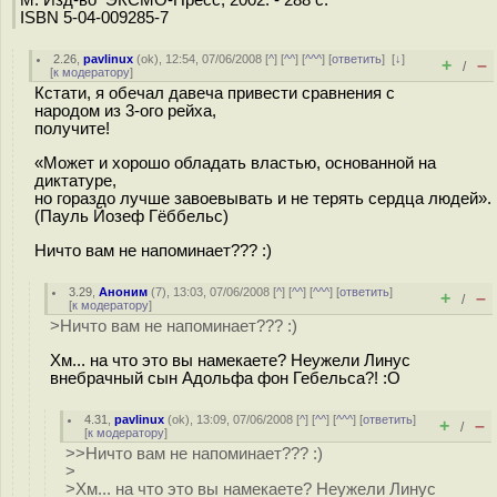
ISBN 5-04-009285-7
2.26
,
pavlinux
(
ok
), 12:54, 07/06/2008 [
^
] [
^^
] [
^^^
] [
ответить
]
[
↓
]
+
–
/
[
к модератору
]
Кстати, я обечал давеча привести сравнения с
народом из 3-ого рейха,
получите!
«Может и хорошо обладать властью, основанной на
диктатуре,
но гораздо лучше завоевывать и не терять сердца людей».
(Пауль Йозеф Гёббельс)
Ничто вам не напоминает??? :)
3.29
,
Аноним
(
7
), 13:03, 07/06/2008 [
^
] [
^^
] [
^^^
] [
ответить
]
+
–
/
[
к модератору
]
>Ничто вам не напоминает??? :)
Хм... на что это вы намекаете? Неужели Линус
внебрачный сын Адольфа фон Гебельса?! :О
4.31
,
pavlinux
(
ok
), 13:09, 07/06/2008 [
^
] [
^^
] [
^^^
] [
ответить
]
+
–
/
[
к модератору
]
>>Ничто вам не напоминает??? :)
>
>Хм... на что это вы намекаете? Неужели Линус