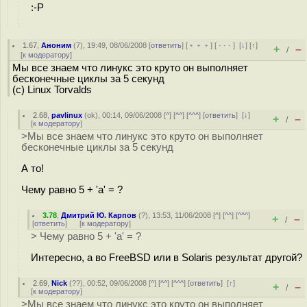
:-P
1.67
,
Аноним
(
7
), 19:49, 08/06/2008 [
ответить
] [
﹢﹢﹢
] [
· · ·
]
[
↓
] [
↑
]
+
–
/
[
к модератору
]
Мы все знаем что линукс это круто он выполняет
бесконечные циклы за 5 секунд
(c) Linux Torvalds
2.68
,
pavlinux
(
ok
), 00:14, 09/06/2008 [
^
] [
^^
] [
^^^
] [
ответить
]
[
↓
]
+
–
/
[
к модератору
]
>Мы все знаем что линукс это круто он выполняет
бесконечные циклы за 5 секунд
А то!
Чему равно 5 + 'a' = ?
3.78
,
Дмитрий Ю. Карпов
(
?
), 13:53, 11/06/2008 [
^
] [
^^
] [
^^^
]
+
–
/
[
ответить
]
[
к модератору
]
> Чему равно 5 + 'a' = ?
Интересно, а во FreeBSD или в Solaris результат другой?
2.69
,
Nick
(
??
), 00:52, 09/06/2008 [
^
] [
^^
] [
^^^
] [
ответить
]
[
↑
]
+
–
/
[
к модератору
]
>Мы все знаем что линукс это круто он выполняет