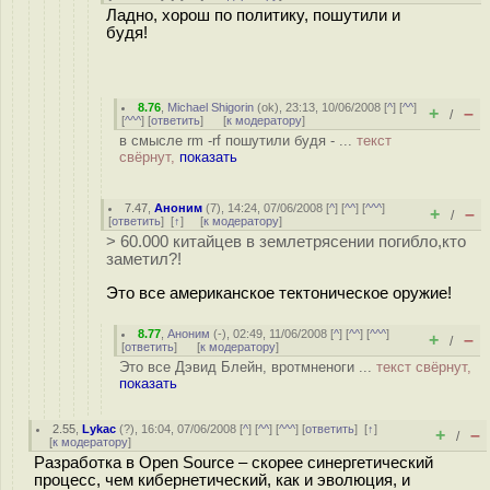
Ладно, хорош по политику, пошутили и
будя!
8.76
,
Michael Shigorin
(
ok
), 23:13, 10/06/2008 [
^
] [
^^
]
+
–
/
[
^^^
] [
ответить
]
[
к модератору
]
в смысле rm -rf пошутили будя - ...
текст
свёрнут,
показать
7.47
,
Аноним
(
7
), 14:24, 07/06/2008 [
^
] [
^^
] [
^^^
]
+
–
/
[
ответить
]
[
↑
] [
к модератору
]
> 60.000 китайцев в землетрясении погибло,кто
заметил?!
Это все американское тектоническое оружие!
8.77
,
Аноним
(
-
), 02:49, 11/06/2008 [
^
] [
^^
] [
^^^
]
+
–
/
[
ответить
]
[
к модератору
]
Это все Дэвид Блейн, вротмненоги ...
текст свёрнут,
показать
2.55
,
Lykac
(
?
), 16:04, 07/06/2008 [
^
] [
^^
] [
^^^
] [
ответить
]
[
↑
]
+
–
/
[
к модератору
]
Разработка в Open Source – скорее синергетический
процесс, чем кибернетический, как и эволюция, и