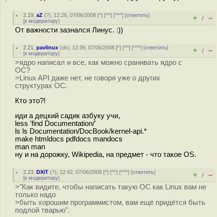
2.19
,
aZ
(
?
), 12:28, 07/06/2008 [
^
] [
^^
] [
^^^
] [
ответить
]
+
–
/
[
к модератору
]
От важности зазнался Линус. :))
2.21
,
pavlinux
(
ok
), 12:39, 07/06/2008 [
^
] [
^^
] [
^^^
] [
ответить
]
+
–
/
[
к модератору
]
>ядро написал и все, как можно сранивать ядро с
ОС?
>Linux API даже нет, не говоря уже о других
структурах ОС.
Кто это?!
иди a децкий садик азбуку учи,
less 'find Documentation/'
ls ls Documentation/DocBook/kernel-api.*
make htmldocs pdfdocs mandocs
man man
ну и на дорожку, Wikipedia, на предмет - что такое OS.
2.23
,
DXiT
(
?
), 12:42, 07/06/2008 [
^
] [
^^
] [
^^^
] [
ответить
]
+
–
/
[
к модератору
]
>"Как видите, чтобы написать такую ОС как Linux вам не
только надо
>быть хорошим программистом, вам ещё придётся быть
подлой тварью".