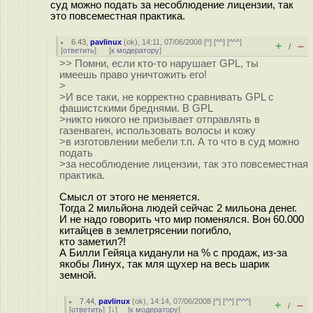
суд можно подать за несоблюдение лицензии, так
это повсеместная практика.
6.43
,
pavlinux
(
ok
), 14:11, 07/06/2008 [
^
] [
^^
] [
^^^
]
+
–
/
[
ответить
]
[
к модератору
]
>> Помни, если кто-то нарушает GPL, ты
имеешь право уничтожить его!
>
>И все таки, не корректно сравнивать GPL с
фашистскими бреднями. В GPL
>никто никого не призывает отправлять в
газенваген, использовать волосы и кожу
>в изготовлении мебели т.п. А то что в суд можно
подать
>за несоблюдение лицензии, так это повсеместная
практика.
Смысл от этого не меняется.
Тогда 2 мильйона людей сейчас 2 мильона денег.
И не надо говорить что мир поменялся. Вон 60.000
китайцев в землетрясении погибло,
кто заметил?!
А Билли Гейяца киданули на % с продаж, из-за
якобы Линух, так мля щухер на весь шарик
земной.
7.44
,
pavlinux
(
ok
), 14:14, 07/06/2008 [
^
] [
^^
] [
^^^
]
+
–
/
[
ответить
]
[
↓
] [
к модератору
]