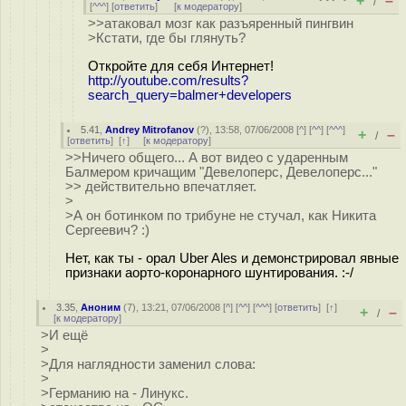
+
–
/
[
^^^
] [
ответить
]
[
к модератору
]
>>атаковал мозг как разъяренный пингвин
>Кстати, где бы глянуть?
Откройте для себя Интернет!
http://youtube.com/results?
search_query=balmer+developers
5.41
,
Andrey Mitrofanov
(
?
), 13:58, 07/06/2008 [
^
] [
^^
] [
^^^
]
+
–
/
[
ответить
]
[
↑
] [
к модератору
]
>>Ничего общего... А вот видео с ударенным
Балмером кричащим "Девелоперс, Девелоперс..."
>> действительно впечатляет.
>
>А он ботинком по трибуне не стучал, как Никита
Сергеевич? :)
Нет, как ты - орал Uber Ales и демонстрировал явные
признаки аорто-коронарного шунтирования. :-/
3.35
,
Аноним
(
7
), 13:21, 07/06/2008 [
^
] [
^^
] [
^^^
] [
ответить
]
[
↑
]
+
–
/
[
к модератору
]
>И ещё
>
>Для наглядности заменил слова:
>
>Германию на - Линукс.