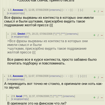
+100500 как сейчас принято писать
1.3
,
Аноним
(
7
), 11:05, 07/06/2008 [
ответить
] [
﹢﹢﹢
] [
· · ·
]
[
↓
]
+
–
/
[
к модератору
]
Все фразы вырваны из контекста в которых они имели
смысл и были шутками, прискорбно видеть такое
подражание желтой прессе (((
2.61
,
Dmitri
(
??
), 20:23, 07/06/2008 [
^
] [
^^
] [
^^^
] [
ответить
]
+
–
/
[
к модератору
]
>Все фразы вырваны из контекста в которых они
имели смысл и были
>шутками, прискорбно видеть такое подражание
желтой прессе (((
Все равно все в курсе контекста, просто забавно было
почитать подборку и повспоминать.
1.6
,
Аноним
(
7
), 11:07, 07/06/2008 [
ответить
] [
﹢﹢﹢
] [
· · ·
]
[
↓
] [
↑
]
+
–
/
[
к модератору
]
А переводить вот точно не стоило, в оригинале они хоть как-
то звучат.
2.9
,
local
(
??
), 11:37, 07/06/2008 [
^
] [
^^
] [
^^^
] [
ответить
]
+
–
/
[
к модератору
]
В оригинале это на финском что ли?