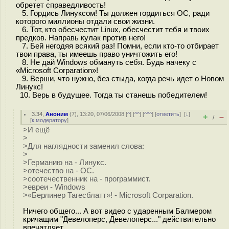
обретет справедливость!
5. Гордись Линуксом! Ты должен гордиться ОС, ради
которого миллионы отдали свои жизни.
6. Тот, кто обесчестит Linux, обесчестит тебя и твоих
предков. Направь кулак против него!
7. Бей негодяя всякий раз! Помни, если кто-то отбирает
твои права, ты имеешь право уничтожить его!
8. Не дай Windows обмануть себя. Будь начеку с
«Microsoft Corparation»!
9. Верши, что нужно, без стыда, когда речь идет о Новом
Линукс!
10. Верь в будущее. Тогда ты станешь победителем!
3.34
,
Аноним
(
7
), 13:20, 07/06/2008 [
^
] [
^^
] [
^^^
] [
ответить
]
[
↓
]
+
–
/
[
к модератору
]
>И ещё
>
>Для наглядности заменил слова:
>
>Германию на - Линукс.
>отечество на - ОС.
>соотечественник на - программист.
>евреи - Windows
>«Берлинер Тагесблатт»! - Microsoft Corparation.
Ничего общего... А вот видео с ударенным Балмером
кричащим "Девелоперс, Девелоперс..." действительно
впечатляет.