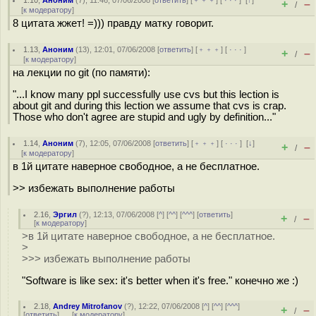
1.10
,
Аноним
(
7
), 11:46, 07/06/2008 [
ответить
] [
﹢﹢﹢
] [
· · ·
]
[
↑
]
+
–
/
[
к модератору
]
8 цитата жжет! =))) правду матку говорит.
1.13
,
Аноним
(
13
), 12:01, 07/06/2008 [
ответить
] [
﹢﹢﹢
] [
· · ·
]
+
–
/
[
к модератору
]
на лекции по git (по памяти):
"...I know many ppl successfully use cvs but this lection is
about git and during this lection we assume that cvs is crap.
Those who don't agree are stupid and ugly by definition..."
1.14
,
Аноним
(
7
), 12:05, 07/06/2008 [
ответить
] [
﹢﹢﹢
] [
· · ·
]
[
↓
]
+
–
/
[
к модератору
]
в 1й цитате наверное свободное, а не бесплатное.
>> избежать выполнение работы
2.16
,
Эргил
(
?
), 12:13, 07/06/2008 [
^
] [
^^
] [
^^^
] [
ответить
]
+
–
/
[
к модератору
]
>в 1й цитате наверное свободное, а не бесплатное.
>
>>> избежать выполнение работы
"Software is like sex: it's better when it's free." конечно же :)
2.18
,
Andrey Mitrofanov
(
?
), 12:22, 07/06/2008 [
^
] [
^^
] [
^^^
]
+
–
/
[
ответить
]
[
к модератору
]