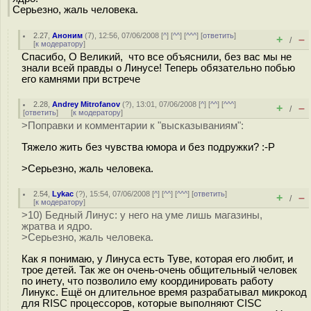
Серьезно, жаль человека.
2.27
,
Аноним
(
7
), 12:56, 07/06/2008 [
^
] [
^^
] [
^^^
] [
ответить
]
+
–
/
[
к модератору
]
Спасибо, О Великий, что все объяснили, без вас мы не
знали всей правды о Линусе! Теперь обязательно побью
его камнями при встрече
2.28
,
Andrey Mitrofanov
(
?
), 13:01, 07/06/2008 [
^
] [
^^
] [
^^^
]
+
–
/
[
ответить
]
[
к модератору
]
>Поправки и комментарии к "высказываниям":
Тяжело жить без чувства юмора и без подружки? :-P
>Серьезно, жаль человека.
2.54
,
Lykac
(
?
), 15:54, 07/06/2008 [
^
] [
^^
] [
^^^
] [
ответить
]
+
–
/
[
к модератору
]
>10) Бедный Линус: у него на уме лишь магазины,
жратва и ядро.
>Серьезно, жаль человека.
Как я понимаю, у Линуса есть Туве, которая его любит, и
трое детей. Так же он очень-очень общительный человек
по инету, что позволило ему координировать работу
Линукс. Ещё он длительное время разрабатывал микрокод
для RISC процессоров, которые выполняют CISC