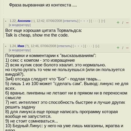
Фраза вырванная из контекста ....
1.22
,
Аноним
(
-
), 12:42, 07/06/2008 [
ответить
] [
﹢﹢﹢
] [
· · ·
]
[
↑
]
+
–
/
[
к модератору
]
Вот еще хорошая цитата Торвальдса:
Talk is cheap, show me the code.
1.24
,
Имя
(
?
), 12:46, 07/06/2008 [
ответить
] [
﹢﹢﹢
] [
· · ·
]
[
↓
]
+
–
/
[
к модератору
]
Поправки и комментарии к "высказываниям":
1) секс с компом - это извращение
2) всяк кулик свое болото хвалит. это нормально.
но глупо ругать то чем не пользуешься (или он пользуется
виндой?).
3и4) отсюда следует что "Бог" - подлая тварь...
5) лишь 1 из 100 может "сделать сам". Вывод: линукс не для
всех.
6) вранье. пингвины не летают ни в прямом ни в переносном
смысле
7) нет. интеллект это способность быстрее и лучше других
решить задачу
8) для линукса еще проще написать программу которая
вообще не запустится.
9) не стоит сомневаться...
10) Бедный Линус: у него на уме лишь магазины, жратва и
ядро.