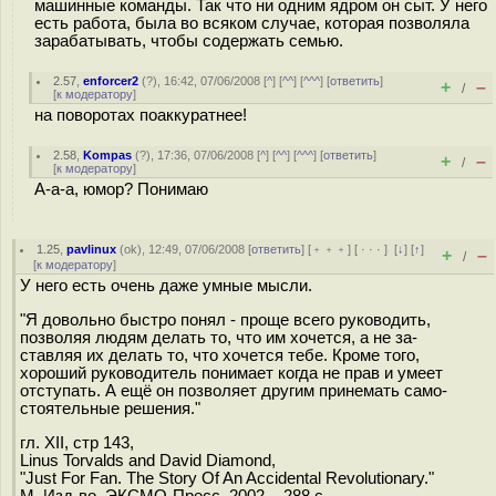
машинные команды. Так что ни одним ядром он сыт. У него
есть работа, была во всяком случае, которая позволяла
зарабатывать, чтобы содержать семью.
2.57
,
enforcer2
(
?
), 16:42, 07/06/2008 [
^
] [
^^
] [
^^^
] [
ответить
]
+
–
/
[
к модератору
]
на поворотах поаккуратнее!
2.58
,
Kompas
(
?
), 17:36, 07/06/2008 [
^
] [
^^
] [
^^^
] [
ответить
]
+
–
/
[
к модератору
]
А-а-а, юмор? Понимаю
1.25
,
pavlinux
(
ok
), 12:49, 07/06/2008 [
ответить
] [
﹢﹢﹢
] [
· · ·
]
[
↓
] [
↑
]
+
–
/
[
к модератору
]
У него есть очень даже умные мысли.
"Я довольно быстро понял - проще всего руководить,
позволяя людям делать то, что им хочется, а не за-
ставляя их делать то, что хочется тебе. Кроме того,
хороший руководитель понимает когда не прав и умеет
отступать. А ещё он позволяет другим принемать само-
стоятельные решения."
гл. ХII, стр 143,
Linus Torvalds and David Diamond,
"Just For Fan. The Story Of An Accidental Revolutionary."
М. Изд-во ЭКСМО-Пресс, 2002. - 288 с.