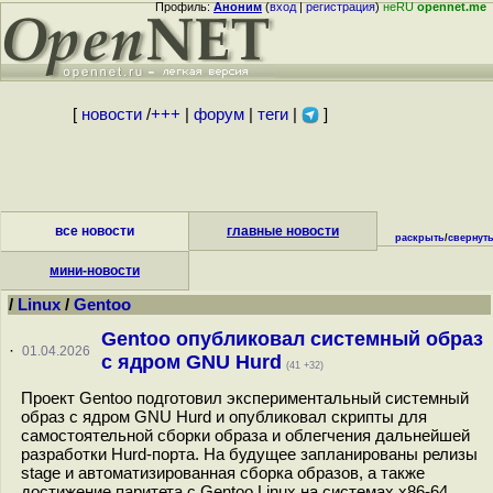
Профиль:
Аноним
(
вход
|
регистрация
)
неRU
opennet.me
[
новости
/
+++
|
форум
|
теги
|
]
все новости
главные новости
раскрыть
/
свернут
мини-новости
/
Linux
/
Gentoo
Gentoo опубликовал системный образ
·
01.04.2026
с ядром GNU Hurd
(41 +32)
Проект Gentoo подготовил экспериментальный системный
образ с ядром GNU Hurd и опубликовал скрипты для
самостоятельной сборки образа и облегчения дальнейшей
разработки Hurd-порта. На будущее запланированы релизы
stage и автоматизированная сборка образов, а также
достижение паритета с Gentoo Linux на системах x86-64...