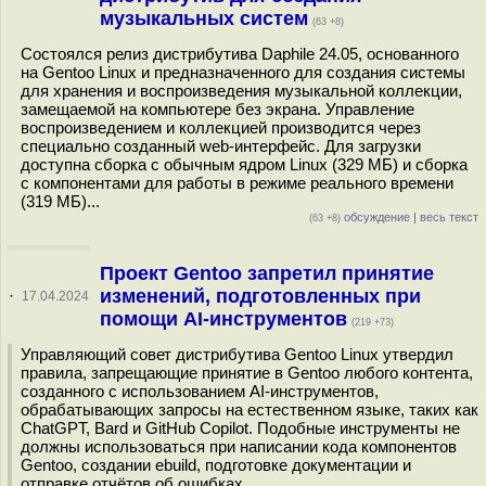
музыкальных систем
(63 +8)
Состоялся релиз дистрибутива Daphile 24.05, основанного
на Gentoo Linux и предназначенного для создания системы
для хранения и воспроизведения музыкальной коллекции,
замещаемой на компьютере без экрана. Управление
воспроизведением и коллекцией производится через
специально созданный web-интерфейс. Для загрузки
доступна сборка с обычным ядром Linux (329 МБ) и сборка
с компонентами для работы в режиме реального времени
(319 МБ)...
обсуждение
|
весь текст
(63 +8)
Проект Gentoo запретил принятие
изменений, подготовленных при
·
17.04.2024
помощи AI-инструментов
(219 +73)
Управляющий совет дистрибутива Gentoo Linux утвердил
правила, запрещающие принятие в Gentoo любого контента,
созданного с использованием AI-инструментов,
обрабатывающих запросы на естественном языке, таких как
ChatGPT, Bard и GitHub Copilot. Подобные инструменты не
должны использоваться при написании кода компонентов
Gentoo, создании ebuild, подготовке документации и
отправке отчётов об ошибках...