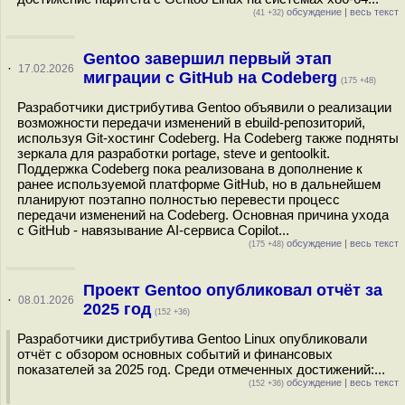
обсуждение
|
весь текст
(41 +32)
Gentoo завершил первый этап
·
17.02.2026
миграции с GitHub на Codeberg
(175 +48)
Разработчики дистрибутива Gentoo объявили о реализации
возможности передачи изменений в ebuild-репозиторий,
используя Git-хостинг Codeberg. На Codeberg также подняты
зеркала для разработки portage, steve и gentoolkit.
Поддержка Codeberg пока реализована в дополнение к
ранее используемой платформе GitHub, но в дальнейшем
планируют поэтапно полностью перевести процесс
передачи изменений на Codeberg. Основная причина ухода
с GitHub - навязывание AI-сервиса Copilot...
обсуждение
|
весь текст
(175 +48)
Проект Gentoo опубликовал отчёт за
·
08.01.2026
2025 год
(152 +36)
Разработчики дистрибутива Gentoo Linux опубликовали
отчёт с обзором основных событий и финансовых
показателей за 2025 год. Среди отмеченных достижений:...
обсуждение
|
весь текст
(152 +36)