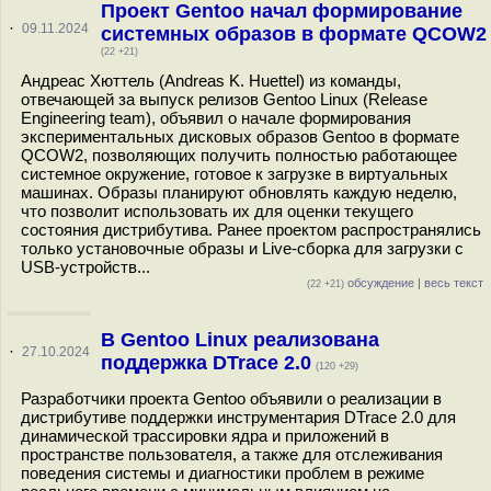
Проект Gentoo начал формирование
·
09.11.2024
системных образов в формате QCOW2
(22 +21)
Андреас Хюттель (Andreas K. Huettel) из команды,
отвечающей за выпуск релизов Gentoo Linux (Release
Engineering team), объявил о начале формирования
экспериментальных дисковых образов Gentoo в формате
QCOW2, позволяющих получить полностью работающее
системное окружение, готовое к загрузке в виртуальных
машинах. Образы планируют обновлять каждую неделю,
что позволит использовать их для оценки текущего
состояния дистрибутива. Ранее проектом распространялись
только установочные образы и Live-сборка для загрузки с
USB-устройств...
обсуждение
|
весь текст
(22 +21)
В Gentoo Linux реализована
·
27.10.2024
поддержка DTrace 2.0
(120 +29)
Разработчики проекта Gentoo объявили о реализации в
дистрибутиве поддержки инструментария DTrace 2.0 для
динамической трассировки ядра и приложений в
пространстве пользователя, а также для отслеживания
поведения системы и диагностики проблем в режиме