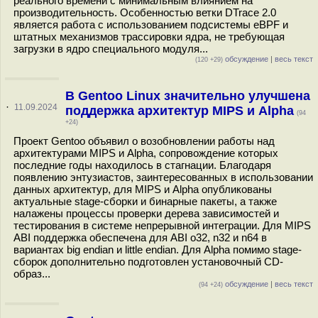
реального времени с минимальным влиянием на
производительность. Особенностью ветки DTrace 2.0
является работа c использованием подсистемы eBPF и
штатных механизмов трассировки ядра, не требующая
загрузки в ядро специального модуля...
обсуждение
|
весь текст
(120 +29)
В Gentoo Linux значительно улучшена
·
11.09.2024
поддержка архитектур MIPS и Alpha
(94
+24)
Проект Gentoo объявил о возобновлении работы над
архитектурами MIPS и Alpha, сопровождение которых
последние годы находилось в стагнации. Благодаря
появлению энтузиастов, заинтересованных в использовании
данных архитектур, для MIPS и Alpha опубликованы
актуальные stage-сборки и бинарные пакеты, а также
налажены процессы проверки дерева зависимостей и
тестирования в системе непрерывной интеграции. Для MIPS
ABI поддержка обеспечена для ABI o32, n32 и n64 в
вариантах big endian и little endian. Для Alpha помимо stage-
сборок дополнительно подготовлен установочный CD-
образ...
обсуждение
|
весь текст
(94 +24)