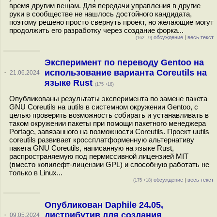
время другим вещам. Для передачи управления в другие
руки в сообществе не нашлось достойного кандидата,
поэтому решено просто свернуть проект, но желающие могут
продолжить его разработку через создание форка...
обсуждение
|
весь текст
(162 –9)
Эксперимент по переводу Gentoo на
использование варианта Coreutils на
·
21.06.2024
языке Rust
(175 +18)
Опубликованы результаты эксперимента по замене пакета
GNU Coreutils на uutils в системном окружении Gentoo, с
целью проверить возможность собирать и устанавливать в
таком окружении пакеты при помощи пакетного менеджера
Portage, завязанного на возможности Coreutils. Проект uutils
coreutils развивает кроссплатформенную альтернативу
пакета GNU Coreutils, написанную на языке Rust,
распространяемую под пермиссивной лицензией MIT
(вместо копилефт-лицензии GPL) и способную работать не
только в Linux...
обсуждение
|
весь текст
(175 +18)
Опубликован Daphile 24.05,
дистрибутив для создания
·
09.05.2024