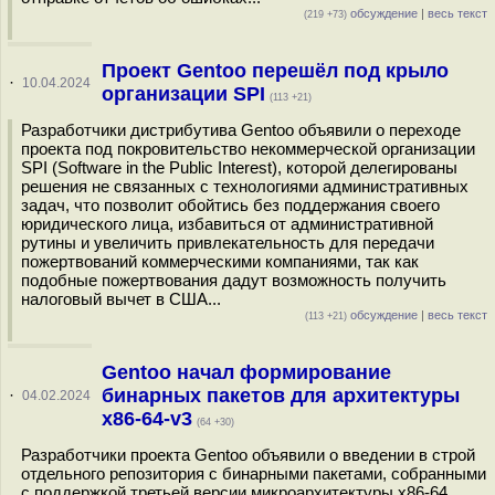
обсуждение
|
весь текст
(219 +73)
Проект Gentoo перешёл под крыло
·
10.04.2024
организации SPI
(113 +21)
Разработчики дистрибутива Gentoo объявили о переходе
проекта под покровительство некоммерческой организации
SPI (Software in the Public Interest), которой делегированы
решения не связанных с технологиями административных
задач, что позволит обойтись без поддержания своего
юридического лица, избавиться от административной
рутины и увеличить привлекательность для передачи
пожертвований коммерческими компаниями, так как
подобные пожертвования дадут возможность получить
налоговый вычет в США...
обсуждение
|
весь текст
(113 +21)
Gentoo начал формирование
бинарных пакетов для архитектуры
·
04.02.2024
x86-64-v3
(64 +30)
Разработчики проекта Gentoo объявили о введении в строй
отдельного репозитория с бинарными пакетами, собранными
с поддержкой третьей версии микроархитектуры x86-64