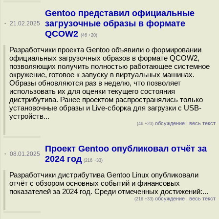
Gentoo представил официальные
загрузочные образы в формате
·
21.02.2025
QCOW2
(46 +20)
Разработчики проекта Gentoo объявили о формировании
официальных загрузочных образов в формате QCOW2,
позволяющих получить полностью работающее системное
окружение, готовое к запуску в виртуальных машинах.
Образы обновляются раз в неделю, что позволяет
использовать их для оценки текущего состояния
дистрибутива. Ранее проектом распространялись только
установочные образы и Live-сборка для загрузки с USB-
устройств...
обсуждение
|
весь текст
(46 +20)
Проект Gentoo опубликовал отчёт за
·
08.01.2025
2024 год
(216 +33)
Разработчики дистрибутива Gentoo Linux опубликовали
отчёт с обзором основных событий и финансовых
показателей за 2024 год. Среди отмеченных достижений:...
обсуждение
|
весь текст
(216 +33)