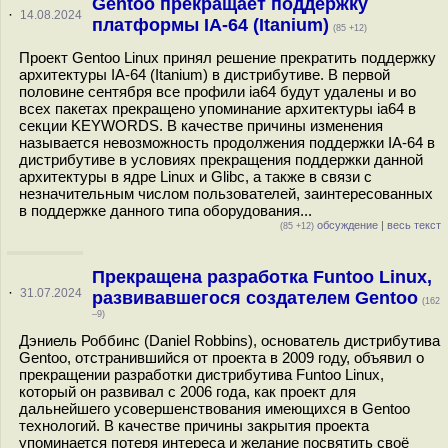
Gentoo прекращает поддержку
·
14.08.2024
платформы IA-64 (Itanium)
(85 +12)
Проект Gentoo Linux принял решение прекратить поддержку
архитектуры IA-64 (Itanium) в дистрибутиве. В первой
половине сентября все профили ia64 будут удалены и во
всех пакетах прекращено упоминание архитектуры ia64 в
секции KEYWORDS. В качестве причины изменения
называется невозможность продолжения поддержки IA-64 в
дистрибутиве в условиях прекращения поддержки данной
архитектуры в ядре Linux и Glibc, а также в связи с
незначительным числом пользователей, заинтересованных
в поддержке данного типа оборудования...
обсуждение
|
весь текст
(85 +12)
Прекращена разработка Funtoo Linux,
·
31.07.2024
развивавшегося создателем Gentoo
(162
–9)
Дэниель Роббинс (Daniel Robbins), основатель дистрибутива
Gentoo, отстранившийся от проекта в 2009 году, объявил о
прекращении разработки дистрибутива Funtoo Linux,
который он развивал с 2006 года, как проект для
дальнейшего усовершенствования имеющихся в Gentoo
технологий. В качестве причины закрытия проекта
упоминается потеря интереса и желание посвятить своё