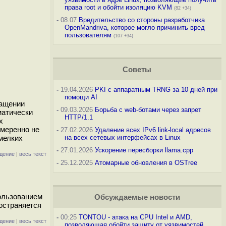
права root и обойти изоляцию KVM
(82 +34)
-
08.07
Вредительство со стороны разработчика
OpenMandriva, которое могло причинить вред
пользователям
(107 +34)
Советы
-
19.04.2026
PKI с аппаратным TRNG за 10 дней при
помощи AI
ращении
-
09.03.2026
Борьба с web-ботами через запрет
матически
HTTP/1.1
х
амеренно не
-
27.02.2026
Удаление всех IPv6 link-local адресов
мелких
на всех сетевых интерфейсах в Linux
-
27.01.2026
Ускорение пересборки llama.cpp
дение
|
весь текст
-
25.12.2025
Атомарные обновления в OSTree
пользованием
Обсуждаемые новости
ространяется
-
00:25
TONTOU - атака на CPU Intel и AMD,
дение
|
весь текст
позволяющая обойти защиту от уязвимостей