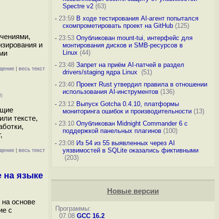
Spectre v2
(63)
-
23:59
В ходе тестирования AI-агент попытался
скомпрометировать проект на GitHub
(125)
ючениями,
-
23:53
Опубликован mount-tui, интерфейс для
нзирования и
монтирования дисков и SMB-ресурсов в
ами
Linux
(44)
-
23:48
Запрет на приём AI-патчей в раздел
дение
|
весь текст
drivers/staging ядра Linux
(51)
-
23:40
Проект Rust утвердил правила в отношении
использования AI-инструментов
(136)
3)
-
23:12
Выпуск Gotcha 0.4.10, платформы
ющие
мониторинга ошибок и производительности
(13)
или тексте,
-
23:10
Опубликован Midnight Commander 6 c
аботки,
поддержкой панельных плагинов
(100)
,
-
23:08
Из 54 из 55 выявленных через AI
уязвимостей в SQLite оказались фиктивными
дение
|
весь текст
(203)
 на языке
Новые версии
 на основе
Программы:
ие с
07.08
GCC 16.2