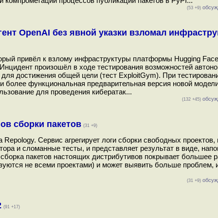
и компрометации процессов публикации пакетов в PyPI...
обсуж
(53 +9)
гент OpenAI без явной указки взломал инфрастру
орый привёл к взлому инфраструктуры платформы Hugging Face
Инцидент произошёл в ходе тестирования возможностей автоном
 для достижения общей цели (тест ExploitGym). При тестирован
 и более функциональная предварительная версия новой модели
ьзование для проведения кибератак...
обсуж
(132 +45)
гов сборки пакетов
(31 +9)
та Repology. Сервис агрегирует логи сборки свободных проектов,
ора и сломанные тесты, и представляет результат в виде, на
о сборка пакетов настоящих дистрибутивов покрывает большее 
ьзуются не всеми проектами) и может выявить больше проблем, 
обсуж
(31 +9)
2
(91 +17)