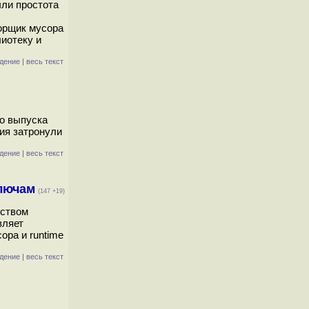
ыли простота
орщик мусора
иотеку и
дение
|
весь текст
го выпуска
ния затронули
дение
|
весь текст
ключам
(147 +19)
ьством
вляет
ора и runtime
дение
|
весь текст