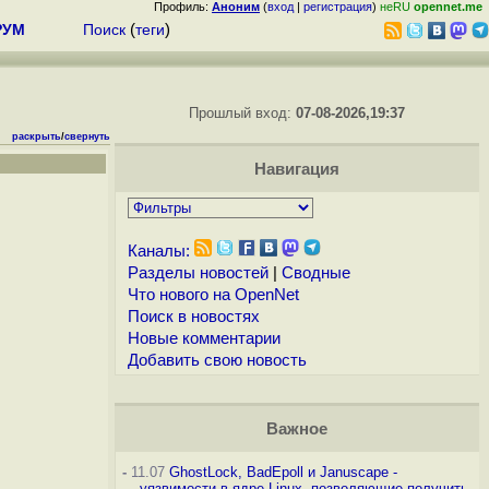
Профиль:
Аноним
(
вход
|
регистрация
)
неRU
opennet.me
РУМ
Поиск
(
теги
)
Прошлый вход:
07-08-2026,19:37
раскрыть
/
свернуть
Навигация
Каналы:
Разделы новостей
|
Сводные
Что нового на OpenNet
Поиск в новостях
Новые комментарии
Добавить свою новость
Важное
-
11.07
GhostLock, BadEpoll и Januscape -
уязвимости в ядре Linux, позволяющие получить