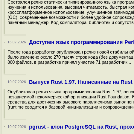
Состоялся релиз статически типизированного языка програм
изучения и использования, высокая читаемость, быстрая к
кроссплатформенное использование, улучшенное взаимодей
(GC), современные возможности и более удобное сопровожд
пакетный менеджер. Код компилятора, библиотек и сопутств
Доступен язык программирования Perl
·
16.07.2026
После года разработки опубликован релиз новой стабильной 
было изменено около 270 тысяч строк кода (без документаци
860 файлов, в разработке принял участие 71 разработчик...
Выпуск Rust 1.97. Написанные на Rust 
·
10.07.2026
Опубликован релиз языка программирования Rust 1.97, основ
независимой некоммерческой организации Rust Foundation. 
средства для достижения высокого параллелизма выполнени
(runtime сводится к базовой инициализации и сопровождению
pgrust - клон PostgreSQL на Rust, пр
·
10.07.2026