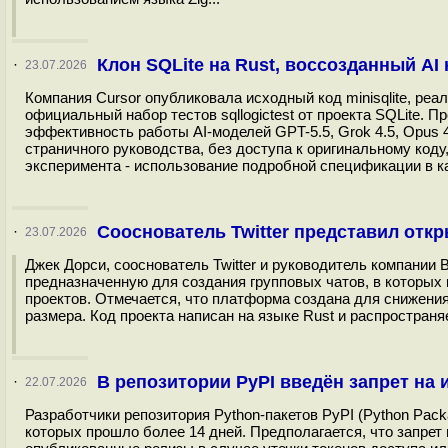
Клон SQLite на Rust, воссозданный AI
·
23.07.2026
Компания Cursor опубликовала исходный код minisqlite, ре
официальный набор тестов sqllogictest от проекта SQLite. П
эффективность работы AI-моделей GPT-5.5, Grok 4.5, Opus 4
страничного руководства, без доступа к оригинальному коду
эксперимента - использование подробной спецификации в ка
Сооснователь Twitter представил от
·
23.07.2026
Джек Дорси, сооснователь Twitter и руководитель компани
предназначенную для создания групповых чатов, в которых 
проектов. Отмечается, что платформа создана для снижения
размера. Код проекта написан на языке Rust и распространяе
В репозитории PyPI введён запрет на 
·
22.07.2026
Разработчики репозитория Python-пакетов PyPI (Python Pack
которых прошло более 14 дней. Предполагается, что запрет