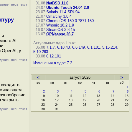
01.08
NetBSD 11.0
дение
|
весь текст
24.07
Ubuntu Touch 24.04 2.0
23.07
Solaris 11.4 SRU94
21.07
Omarchy 3.8.4
ктуру
19.07
Chrome OS 150.0.7871.150
17.07
Whonix 18.2.1.9
16.07
SteamOS 3.8.15
16.07
OPNsense 26.7
 и
ного AI-
Актуальные ядра Linux:
ии
06.08
7.1.7
,
6.18.43
,
6.6.149
,
6.1.181
,
5.15.214
,
 OpenAI, у
5.10.263
03.08
6.12.101
дение
|
весь текст
Изменения в ядре 7.2
<
август 2026
>
вс
пн
вт
ср
чт
пт
сб
 находит в
1
поминающем
2
3
4
5
6
7
8
разнообразие
9
10
11
12
13
14
15
и закрыть
16
17
18
19
20
21
22
23
24
25
26
27
28
29
дение
|
весь текст
30
31