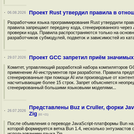
Проект Rust утвердил правила в отно
·
06.08.2026
Разработчики языка программирования Rust утвердили прав
правила запрещают передачу кода, сгенерированного через 
проверки кода. Правила распространяются только на основно
разработчиков субмодулей, подветок и зависимостей из катало
Проект GCC запретил приём значимых
·
29.07.2026
Комитет, управляющий разработкой набора компиляторов GC
применение AI-инструментов при разработке. Правила пред
сгенерированные при помощи AI или производные от контент
насчитывающие более 15 строк. Запрет объясняется неопред
сгенерированный большими языковыми моделями...
Представлены Buz и Cruller, форки J
·
26.07.2026
Zig
(83 +21)
После объявления о переводе JavaScript-платформы Bun на 
которой формируется ветка Bun 1.4, несколько энтузиасто
использованием языка Zig...