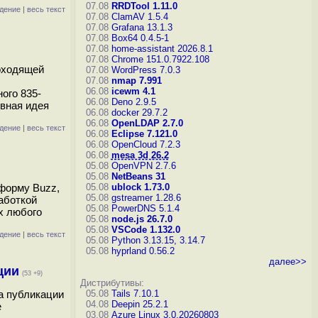
07.08
RRDTool 1.11.0
дение
|
весь текст
07.08
ClamAV 1.5.4
07.08
Grafana 13.1.3
07.08
Box64 0.4.5-1
07.08
home-assistant 2026.8.1
07.08
Chrome 151.0.7922.108
роходящей
07.08
WordPress 7.0.3
07.08
nmap 7.991
06.08
icewm 4.1
ого 835-
06.08
Deno 2.9.5
овная идея
06.08
docker 29.7.2
06.08
OpenLDAP 2.7.0
дение
|
весь текст
06.08
Eclipse 7.121.0
06.08
OpenCloud 7.2.3
06.08
mesa 3d 26.2
05.08
OpenVPN 2.7.6
05.08
NetBeans 31
тформу Buzz,
05.08
ublock 1.73.0
05.08
gstreamer 1.28.6
аботкой
05.08
PowerDNS 5.1.4
х любого
05.08
node.js 26.7.0
05.08
VSCode 1.132.0
дение
|
весь текст
05.08
Python 3.13.15, 3.14.7
05.08
hyprland 0.56.2
далее>>
ции
(53 +9)
Дистрибутивы:
та публикации
05.08
Tails 7.10.1
04.08
Deepin 25.2.1
е
03.08
Azure Linux 3.0.20260803