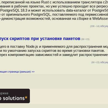
переписанной на языке Rust c использованием транслятора c2ru
зования в рабочих проектах, но уже успешно проходит все регре
ostgreSQL 18.3 и может использовать data-каталог от PostgreSQ
 от оригинального PostgreSQL, поставляемого под пермиссивно
ne-демонстрация возможностей, основанная на сборке в WebAsse
обсуж
(206 –14)
пуск скриптов при установке пакетов
(69 +15)
его в поставку Node.js и применяемого для распространения мо
м по умолчанию запуска скриптов во время установки пакетов.
через компрометацию зависимостей и замедлит распространение
обсуж
(69 +15)
ющая страница (раньше) >>