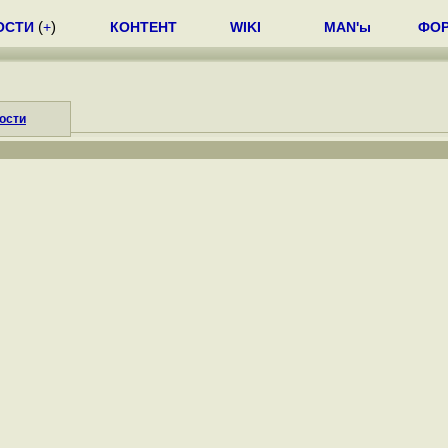
ОСТИ
(
+
)
КОНТЕНТ
WIKI
MAN'ы
ФО
ости