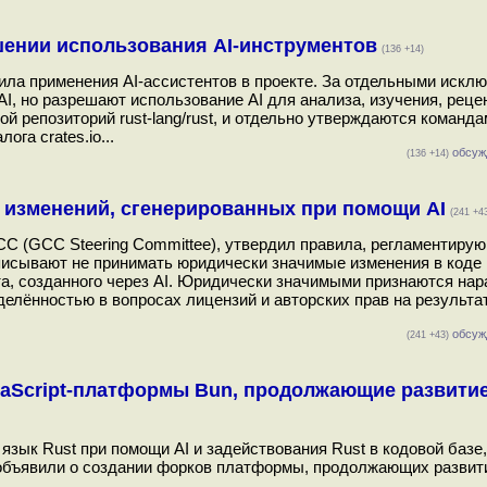
шении использования AI-инструментов
(136 +14)
ила применения AI-ассистентов в проекте. За отдельными искл
AI, но разрешают использование AI для анализа, изучения, реце
й репозиторий rust-lang/rust, и отдельно утверждаются команд
га crates.io...
обсуж
(136 +14)
 изменений, сгенерированных при помощи AI
(241 +4
C (GCC Steering Committee), утвердил правила, регламентиру
писывают не принимать юридически значимые изменения в коде 
а, созданного через AI. Юридически значимыми признаются нар
елённостью в вопросах лицензий и авторских прав на результат
обсуж
(241 +43)
avaScript-платформы Bun, продолжающие развитие
язык Rust при помощи AI и задействования Rust в кодовой базе,
в объявили о создании форков платформы, продолжающих развит