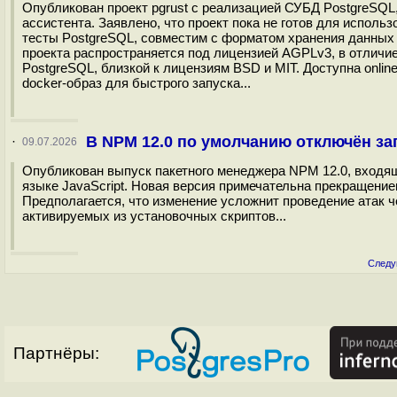
Опубликован проект pgrust с реализацией СУБД PostgreSQL, 
ассистента. Заявлено, что проект пока не готов для исполь
тесты PostgreSQL, совместим с форматом хранения данных P
проекта распространяется под лицензией AGPLv3, в отличие
PostgreSQL, близкой к лицензиям BSD и MIT. Доступна onli
docker-образ для быстрого запуска...
В NPM 12.0 по умолчанию отключён за
·
09.07.2026
Опубликован выпуск пакетного менеджера NPM 12.0, входящ
языке JavaScript. Новая версия примечательна прекращение
Предполагается, что изменение усложнит проведение атак 
активируемых из установочных скриптов...
Следу
Партнёры: