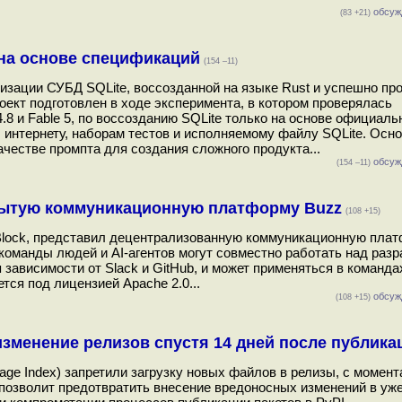
обсуж
(83 +21)
 на основе спецификаций
(154 –11)
ализации СУБД SQLite, воссозданной на языке Rust и успешно п
роект подготовлен в ходе эксперимента, в котором проверялась
.8 и Fable 5, по воссозданию SQLite только на основе официальн
, интернету, наборам тестов и исполняемому файлу SQLite. Осн
честве промпта для создания сложного продукта...
обсуж
(154 –11)
крытую коммуникационную платформу Buzz
(108 +15)
и Block, представил децентрализованную коммуникационную пла
команды людей и AI-агентов могут совместно работать над разр
 зависимости от Slack и GitHub, и может применяться в команда
тся под лицензией Apache 2.0...
обсуж
(108 +15)
изменение релизов спустя 14 дней после публика
age Index) запретили загрузку новых файлов в релизы, с момен
 позволит предотвратить внесение вредоносных изменений в уж