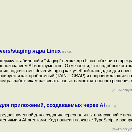
vers/staging ядра Linux
(51 +25)
держку стабильной и "staging" веток ядра Linux, объявил о прек
использованием AI-инструментов. Отмечается, что подобные авто
ния подсистемы drivers/staging как учебной площадки для новы
иционируется как проблемный (TAINT_CRAP) и сопровождающие н
щим разработчикам развивать навык самостоятельного решения 
обсуж
(51 +25)
 для приложений, создаваемых через AI
(36 –17)
, предназначенной для создания персональных приложений с ис
жениями и AI-агентами. Код написан на языке TypeScript и расп
обсуж
(36 –17)