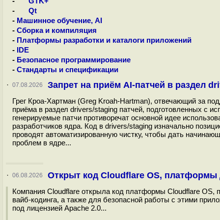
-
GTK+
-
Qt
-
Машинное обучение, AI
-
Сборка и компиляция
-
Платформы разработки и каталоги приложений
-
IDE
-
Безопасное программирование
-
Стандарты и спецификации
Запрет на приём AI-патчей в раздел dri
·
07.08.2026
Грег Кроа-Хартман (Greg Kroah-Hartman), отвечающий за под
приёма в раздел drivers/staging патчей, подготовленных с 
генерируемые патчи противоречат основной идее использова
разработчиков ядра. Код в drivers/staging изначально поз
проводят автоматизированную чистку, чтобы дать начинаю
проблем в ядре...
Открыт код Cloudflare OS, платформы
·
06.08.2026
Компания Cloudflare открыла код платформы Cloudflare OS
вайб-кодинга, а также для безопасной работы с этими прило
под лицензией Apache 2.0...