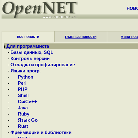
НОВ
все новости
главные новости
мини-нов
/
Для программиста
-
Базы данных, SQL
-
Контроль версий
-
Отладка и профилирование
-
Языки прогр.
-
Python
-
Perl
-
PHP
-
Shell
-
Си/Си++
-
Java
-
Ruby
-
Язык Go
-
Rust
-
Фреймворки и библиотеки