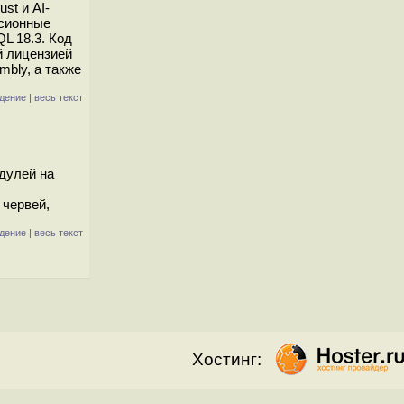
st и AI-
ссионные
L 18.3. Код
й лицензией
mbly, а также
дение
|
весь текст
дулей на
 червей,
дение
|
весь текст
Хостинг: