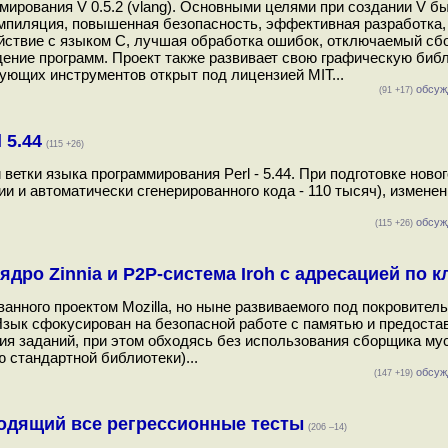
мирования V 0.5.2 (vlang). Основными целями при создании V б
омпиляция, повышенная безопасность, эффективная разработка,
ствие с языком C, лучшая обработка ошибок, отключаемый сб
ение программ. Проект также развивает свою графическую библ
ующих инструментов открыт под лицензией MIT...
обсуж
(91 +17)
 5.44
(115 +26)
ветки языка программирования Perl - 5.44. При подготовке ново
и и автоматически сгенерированного кода - 110 тысяч), измене
обсуж
(115 +26)
ядро Zinnia и P2P-система Iroh с адресацией по 
анного проектом Mozilla, но ныне развиваемого под покровител
Язык сфокусирован на безопасной работе с памятью и предоста
я заданий, при этом обходясь без использования сборщика мус
 стандартной библиотеки)...
обсуж
(147 +19)
оходящий все регрессионные тесты
(206 –14)