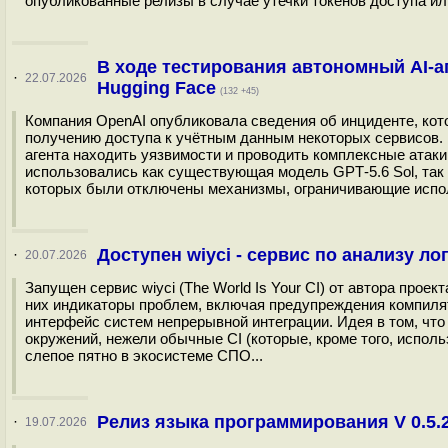
опубликованные релизы в случае утечки токенов доступа ил
В ходе тестирования автономный AI-а
·
22.07.2026
Hugging Face
(132 +45)
Компания OpenAI опубликовала сведения об инциденте, кот
получению доступа к учётным данным некоторых сервисов. 
агента находить уязвимости и проводить комплексные атаки
использовались как существующая модель GPT‑5.6 Sol, так
которых были отключены механизмы, ограничивающие испол
Доступен wiyci - сервис по анализу ло
·
20.07.2026
Запущен сервис wiyci (The World Is Your CI) от автора проек
них индикаторы проблем, включая предупреждения компилят
интерфейс систем непрерывной интеграции. Идея в том, чт
окружений, нежели обычные CI (которые, кроме того, испол
слепое пятно в экосистеме СПО...
Релиз языка программирования V 0.5.
·
19.07.2026