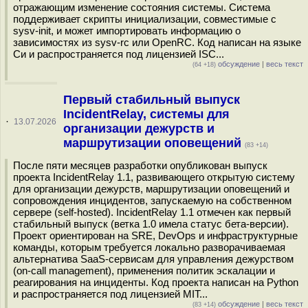
отражающим изменение состояния системы. Система
поддерживает скрипты инициализации, совместимые с
sysv-init, и может импортировать информацию о
зависимостях из sysv-rc или OpenRC. Код написан на языке
Си и распространяется под лицензией ISC...
обсуждение
|
весь текст
(64 +18)
Первый стабильный выпуск
IncidentRelay, системы для
·
13.07.2026
организации дежурств и
маршрутизации оповещений
(83 +14)
После пяти месяцев разработки опубликован выпуск
проекта IncidentRelay 1.1, развивающего открытую систему
для организации дежурств, маршрутизации оповещений и
сопровождения инцидентов, запускаемую на собственном
сервере (self-hosted). IncidentRelay 1.1 отмечен как первый
стабильный выпуск (ветка 1.0 имела статус бета-версии).
Проект ориентирован на SRE, DevOps и инфраструктурные
команды, которым требуется локально разворачиваемая
альтернатива SaaS-сервисам для управления дежурством
(on-call management), применения политик эскалации и
реагирования на инциденты. Код проекта написан на Python
и распространяется под лицензией MIT...
обсуждение
|
весь текст
(83 +14)