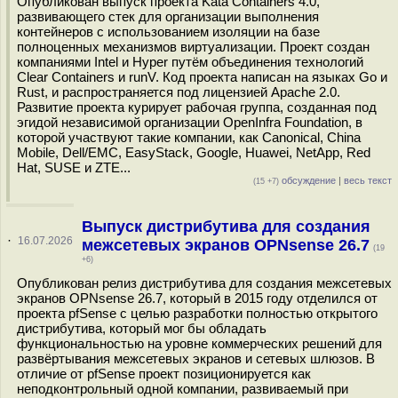
Опубликован выпуск проекта Kata Containers 4.0,
развивающего стек для организации выполнения
контейнеров с использованием изоляции на базе
полноценных механизмов виртуализации. Проект создан
компаниями Intel и Hyper путём объединения технологий
Clear Containers и runV. Код проекта написан на языках Go и
Rust, и распространяется под лицензией Apache 2.0.
Развитие проекта курирует рабочая группа, созданная под
эгидой независимой организации OpenInfra Foundation, в
которой участвуют такие компании, как Canonical, China
Mobile, Dell/EMC, EasyStack, Google, Huawei, NetApp, Red
Hat, SUSE и ZTE...
обсуждение
|
весь текст
(15 +7)
Выпуск дистрибутива для создания
·
16.07.2026
межсетевых экранов OPNsense 26.7
(19
+6)
Опубликован релиз дистрибутива для создания межсетевых
экранов OPNsense 26.7, который в 2015 году отделился от
проекта pfSense с целью разработки полностью открытого
дистрибутива, который мог бы обладать
функциональностью на уровне коммерческих решений для
развёртывания межсетевых экранов и сетевых шлюзов. В
отличие от pfSense проект позиционируется как
неподконтрольный одной компании, развиваемый при