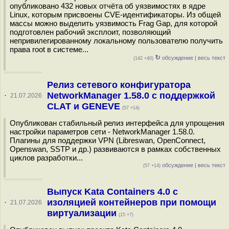
опубликовано 432 новых отчёта об уязвимостях в ядре
Linux, которым присвоены CVE-идентификаторы. Из общей
массы можно выделить уязвимость Frag Gap, для которой
подготовлен рабочий эксплоит, позволяющий
непривилегированному локальному пользователю получить
права root в системе...
↻
обсуждение
|
весь текст
(142 +40)
Релиз сетевого конфигуратора
NetworkManager 1.58.0 с поддержкой
·
21.07.2026
CLAT и GENEVE
(57 +14)
Опубликован стабильный релиз интерфейса для упрощения
настройки параметров сети - NetworkManager 1.58.0.
Плагины для поддержки VPN (Libreswan, OpenConnect,
Openswan, SSTP и др.) развиваются в рамках собственных
циклов разработки...
обсуждение
|
весь текст
(57 +14)
Выпуск Kata Containers 4.0 с
изоляцией контейнеров при помощи
·
21.07.2026
виртуализации
(15 +7)