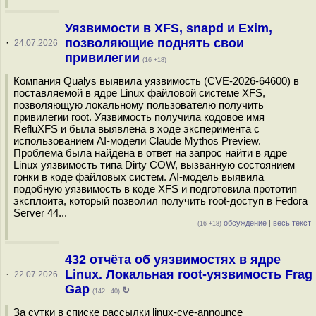
Уязвимости в XFS, snapd и Exim,
позволяющие поднять свои
·
24.07.2026
привилегии
(16 +18)
Компания Qualys выявила уязвимость (CVE-2026-64600) в
поставляемой в ядре Linux файловой системе XFS,
позволяющую локальному пользователю получить
привилегии root. Уязвимость получила кодовое имя
RefluXFS и была выявлена в ходе эксперимента с
использованием AI-модели Claude Mythos Preview.
Проблема была найдена в ответ на запрос найти в ядре
Linux уязвимость типа Dirty COW, вызванную состоянием
гонки в коде файловых систем. AI-модель выявила
подобную уязвимость в коде XFS и подготовила прототип
эксплоита, который позволил получить root-доступ в Fedora
Server 44...
обсуждение
|
весь текст
(16 +18)
432 отчёта об уязвимостях в ядре
Linux. Локальная root-уязвимость Frag
·
22.07.2026
Gap
↻
(142 +40)
За сутки в списке рассылки linux-cve-announce