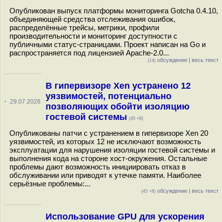
Опубликован выпуск платформы мониторинга Gotcha 0.4.10,
объединяющей средства отслеживания ошибок,
распределённые трейсы, метрики, профили
производительности и мониторинг доступности с
публичными статус-страницами. Проект написан на Go и
распространяется под лицензией Apache-2.0...
обсуждение
|
весь текст
(14)
В гипервизоре Xen устранено 12
уязвимостей, потенциально
·
29.07.2026
позволяющих обойти изоляцию
гостевой системы
(45 +8)
Опубликованы патчи с устранением в гипервизоре Xen 20
уязвимостей, из которых 12 не исключают возможность
эксплуатации для нарушения изоляции гостевой системы и
выполнения кода на стороне хост-окружения. Остальные
проблемы дают возможность инициировать отказ в
обслуживании или приводят к утечке памяти. Наиболее
серьёзные проблемы:...
обсуждение
|
весь текст
(45 +8)
Использование GPU для ускорения