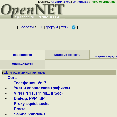
Профиль:
Аноним
(
вход
|
регистрация
)
неRU
opennet.me
[
новости
/
+++
|
форум
|
теги
|
]
все новости
главные новости
раскрыть
/
свернут
мини-новости
/
Для администратора
-
Сеть
-
Телефония, VoIP
-
Учет и управление трафиком
-
VPN (PPTP, PPPoE, IPSec)
-
Dial-up, PPP, ISP
-
Proxy, squid, socks
-
Почта
-
Samba, Windows