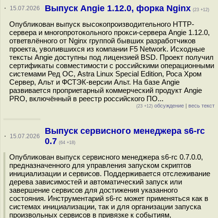
Выпуск Angie 1.12.0, форка Nginx
·
15.07.2026
(23 +12)
Опубликован выпуск высокопроизводительного HTTP-
сервера и многопротокольного прокси-сервера Angie 1.12.0,
ответвлённого от Nginx группой бывших разработчиков
проекта, уволившихся из компании F5 Network. Исходные
тексты Angie доступны под лицензией BSD. Проект получил
сертификаты совместимости с российскими операционными
системами Ред ОС, Astra Linux Special Edition, Роса Хром
Сервер, Альт и ФСТЭК-версии Альт. На базе Angie
развивается проприетарный коммерческий продукт Angie
PRO, включённый в реестр российского ПО...
обсуждение
|
весь текст
(23 +12)
Выпуск сервисного менеджера s6-rc
·
15.07.2026
0.7
(64 +18)
Опубликован выпуск сервисного менеджера s6-rc 0.7.0.0,
предназначенного для управления запуском скриптов
инициализации и сервисов. Поддерживается отслеживание
дерева зависимостей и автоматический запуск или
завершение сервисов для достижения указанного
состояния. Инструментарий s6-rc может применяться как в
системах инициализации, так и для организации запуска
произвольных сервисов в привязке к событиям,