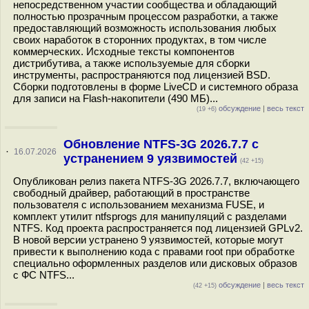
непосредственном участии сообщества и обладающий
полностью прозрачным процессом разработки, а также
предоставляющий возможность использования любых
своих наработок в сторонних продуктах, в том числе
коммерческих. Исходные тексты компонентов
дистрибутива, а также используемые для сборки
инструменты, распространяются под лицензией BSD.
Сборки подготовлены в форме LiveCD и системного образа
для записи на Flash-накопители (490 МБ)...
обсуждение
|
весь текст
(19 +6)
Обновление NTFS-3G 2026.7.7 с
·
16.07.2026
устранением 9 уязвимостей
(42 +15)
Опубликован релиз пакета NTFS-3G 2026.7.7, включающего
свободный драйвер, работающий в пространстве
пользователя с использованием механизма FUSE, и
комплект утилит ntfsprogs для манипуляций с разделами
NTFS. Код проекта распространяется под лицензией GPLv2.
В новой версии устранено 9 уязвимостей, которые могут
привести к выполнению кода с правами root при обработке
специально оформленных разделов или дисковых образов
с ФС NTFS...
обсуждение
|
весь текст
(42 +15)