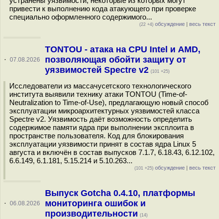
устранены уязвимости, некоторые из которых могут
привести к выполнению кода атакующего при проверке
специально оформленного содержимого...
обсуждение
|
весь текст
(22 +4)
TONTOU - атака на CPU Intel и AMD,
позволяющая обойти защиту от
·
07.08.2026
уязвимостей Spectre v2
(101 +25)
Исследователи из массачусетского технологического
института выявили технику атаки TONTOU (Time-of-
Neutralization to Time-of-Use), предлагающую новый способ
эксплуатации микроархитектурных уязвимостей класса
Spectre v2. Уязвимость даёт возможность определить
содержимое памяти ядра при выполнении эксплоита в
пространстве пользователя. Код для блокирования
эксплуатации уязвимости принят в состав ядра Linux 5
августа и включён в состав выпусков 7.1.7, 6.18.43, 6.12.102,
6.6.149, 6.1.181, 5.15.214 и 5.10.263...
обсуждение
|
весь текст
(101 +25)
Выпуск Gotcha 0.4.10, платформы
мониторинга ошибок и
·
06.08.2026
производительности
(14)