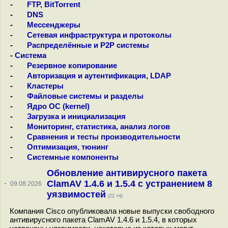
-
FTP, BitTorrent
-
DNS
-
Мессенджеры
-
Сетевая инфраструктура и протоколы
-
Распределённые и P2P системы
-
Система
-
Резервное копирование
-
Авторизация и аутентификация, LDAP
-
Кластеры
-
Файловые системы и разделы
-
Ядро ОС (kernel)
-
Загрузка и инициализация
-
Мониторинг, статистика, анализ логов
-
Сравнения и тесты производительности
-
Оптимизация, тюнинг
-
Системные компоненты
Обновление антивирусного пакета
ClamAV 1.4.6 и 1.5.4 с устранением 8
·
09.08.2026
уязвимостей
(22 +4)
Компания Cisco опубликовала новые выпуски свободного
антивирусного пакета ClamAV 1.4.6 и 1.5.4, в которых