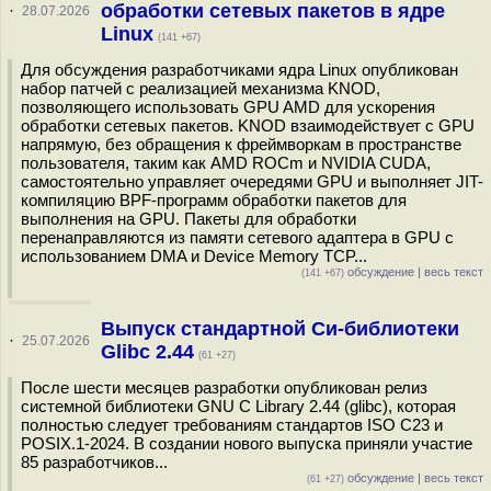
обработки сетевых пакетов в ядре
·
28.07.2026
Linux
(141 +67)
Для обсуждения разработчиками ядра Linux опубликован
набор патчей c реализацией механизма KNOD,
позволяющего использовать GPU AMD для ускорения
обработки сетевых пакетов. KNOD взаимодействует с GPU
напрямую, без обращения к фреймворкам в пространстве
пользователя, таким как AMD ROCm и NVIDIA CUDA,
самостоятельно управляет очередями GPU и выполняет JIT-
компиляцию BPF-программ обработки пакетов для
выполнения на GPU. Пакеты для обработки
перенаправляются из памяти сетевого адаптера в GPU с
использованием DMA и Device Memory TCP...
обсуждение
|
весь текст
(141 +67)
Выпуск стандартной Си-библиотеки
·
25.07.2026
Glibc 2.44
(61 +27)
После шести месяцев разработки опубликован релиз
системной библиотеки GNU C Library 2.44 (glibc), которая
полностью следует требованиям стандартов ISO C23 и
POSIX.1-2024. В создании нового выпуска приняли участие
85 разработчиков...
обсуждение
|
весь текст
(61 +27)