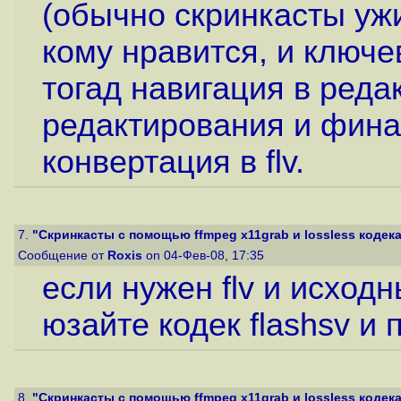
(обычно скринкасты ужи
кому нравится, и ключе
тогад навигация в реда
редактирования и фина
конвертация в flv.
7.
"Скринкасты с помощью ffmpeg x11grab и lossless кодека 
Сообщение от
Roxis
on 04-Фев-08, 17:35
если нужен flv и исходн
юзайте кодек flashsv и 
8.
"Скринкасты с помощью ffmpeg x11grab и lossless кодека 