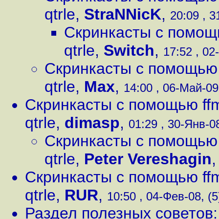
qtrle
,
StraNNicK
,
20:09 , 3
Скринкасты с помощь
qtrle
,
Switch
,
17:52 , 02
Скринкасты с помощью f
qtrle
,
Max
,
14:00 , 06-Май-09,
Скринкасты с помощью ffm
qtrle
,
dimasp
,
01:29 , 30-Янв-08
Скринкасты с помощью f
qtrle
,
Peter Vereshagin
Скринкасты с помощью ffm
qtrle
,
RUR
,
10:50 , 04-Фев-08, (5
Раздел полезных советов