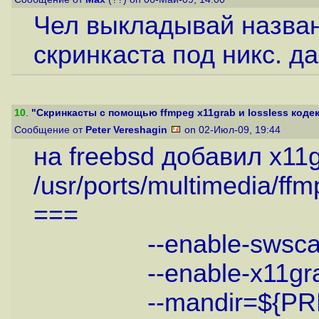
Чел выкладывай назван
скринкаста под никс. д
10
.
"Скринкасты с помощью ffmpeg x11grab и lossless кодека
Сообщение от
Peter Vereshagin
on 02-Июл-09, 19:44
на freebsd добавил x11g
/usr/ports/multimedia/ffm
===
--enable-swscal
--enable-x11grab
--mandir=${PREF