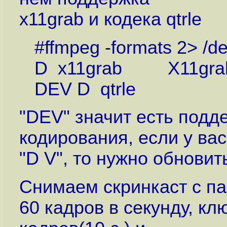
x11grab и кодека qtrle
#ffmpeg -formats 2> /dev/
D x11grab X11gra
DEV D qtrle
"DEV" значит есть подд
кодирования, если у вас
"D V", то нужно обновит
Cнимаем скринкаст с п
60 кадров в секунду, к