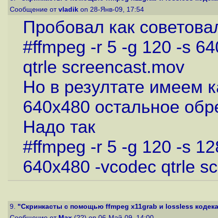
Сообщение от
vladik
on 28-Янв-09, 17:54
Пробовал как советовал
#ffmpeg -r 5 -g 120 -s 64
qtrle screencast.mov
Но в резултате имеем к
640х480 остальное обр
Надо так
#ffmpeg -r 5 -g 120 -s 12
640x480 -vcodec qtrle s
9.
"Скринкасты с помощью ffmpeg x11grab и lossless кодека 
Сообщение от
Max
(??) on 06-Май-09, 14:00