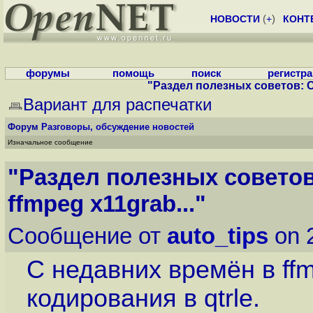
НОВОСТИ
(
+
)
КОНТ
форумы
помощь
поиск
регистр
"Раздел полезных советов: С
Вариант для распечатки
Форум
Разговоры, обсуждение новостей
Изначальное сообщение
"Раздел полезных совето
ffmpeg x11grab..."
Сообщение от
auto_tips
on 
С недавних времён в ff
кодирования в qtrle.