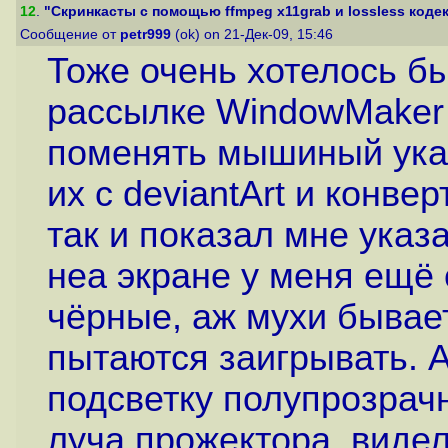
12
.
"Скринкасты с помощью ffmpeg x11grab и lossless кодека
Сообщение от
petr999
(ok) on 21-Дек-09, 15:46
Тоже очень хотелось бы
рассылке WindowMaker
поменять мышиный указ
их с deviantArt и конве
так и показал мне указа
неа экране у меня ещё 
чёрные, аж мухи бывае
пытаются заигрывать. 
подсветку полупрозрачн
луча прожектора, видел