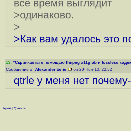
все время выглядит
>одинаково.
>
>Как вам удалось это п
13
.
"Скринкасты с помощью ffmpeg x11grab и lossless кодека
Сообщение от
Alexander Eerie
on 20-Ноя-10, 22:52
qtrle у меня нет почему
Архив
|
Удалить