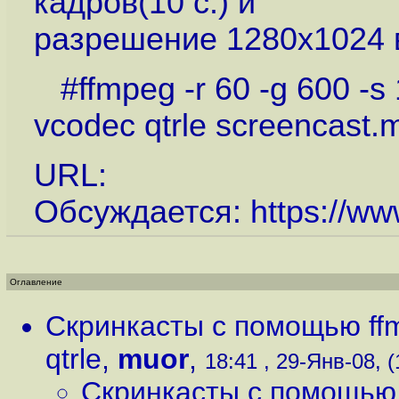
кадров(10 с.) и
разрешение 1280x1024 
#ffmpeg -r 60 -g 600 -s 1
vcodec qtrle screencast.
URL:
Обсуждается:
https://ww
Оглавление
Скринкасты с помощью ffm
qtrle
,
muor
,
18:41 , 29-Янв-08, (
Скринкасты с помощью f