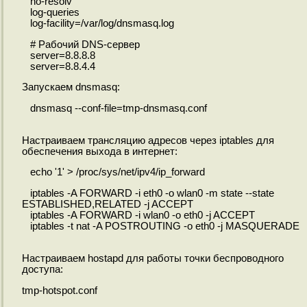
no-resolv
log-queries
log-facility=/var/log/dnsmasq.log
# Рабочий DNS-сервер
server=8.8.8.8
server=8.8.4.4
Запускаем dnsmasq:
dnsmasq --conf-file=tmp-dnsmasq.conf
Настраиваем трансляцию адресов через iptables для
обеспечения выхода в интернет:
echo '1' > /proc/sys/net/ipv4/ip_forward
iptables -A FORWARD -i eth0 -o wlan0 -m state --state
ESTABLISHED,RELATED -j ACCEPT
iptables -A FORWARD -i wlan0 -o eth0 -j ACCEPT
iptables -t nat -A POSTROUTING -o eth0 -j MASQUERADE
Настраиваем hostapd для работы точки беспроводного
доступа:
tmp-hotspot.conf