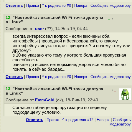
Ответить
|
Правка
|
^ к родителю #0
|
Наверх
|
Cообщить модератору
12
.
"Настройка локальной Wi-Fi точки доступа
+
–
/
в Linux"
Сообщение от
user
(??), 14-Янв-19, 04:44
всегда интересовал вопрос - если вкючены оба
интерфейсы (проводной и беспроводной),то какому
интерфейсу линукс отдает приоритет? и почему тому или
другому?
в 10-ке указано что тому у котрого большая пропускная
способность.
раньше до всяких нетворкменеджеров все можно было
понять, а сейчас бардак...
Ответить
|
Правка
|
^ к родителю #0
|
Наверх
|
Cообщить модератору
13
.
"Настройка локальной Wi-Fi точки доступа
+
–
/
в Linux"
Сообщение от
EmmGold
(ok), 18-Янв-19, 22:40
Согласно таблице маршрутизации по первому
подходящему условию.
Ответить
|
Правка
|
^ к родителю #12
|
Наверх
|
Cообщить
модератору