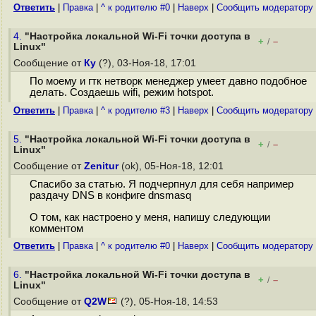
Ответить
|
Правка
|
^ к родителю #0
|
Наверх
|
Cообщить модератору
4.
"Настройка локальной Wi-Fi точки доступа в
+
–
/
Linux"
Сообщение от
Ку
(?), 03-Ноя-18, 17:01
По моему и гтк нетворк менеджер умеет давно подобное
делать. Создаешь wifi, режим hotspot.
Ответить
|
Правка
|
^ к родителю #3
|
Наверх
|
Cообщить модератору
5.
"Настройка локальной Wi-Fi точки доступа в
+
–
/
Linux"
Сообщение от
Zenitur
(ok), 05-Ноя-18, 12:01
Спасибо за статью. Я подчерпнул для себя например
раздачу DNS в конфиге dnsmasq
О том, как настроено у меня, напишу следующии
комментом
Ответить
|
Правка
|
^ к родителю #0
|
Наверх
|
Cообщить модератору
6.
"Настройка локальной Wi-Fi точки доступа в
+
–
/
Linux"
Сообщение от
Q2W
(?), 05-Ноя-18, 14:53