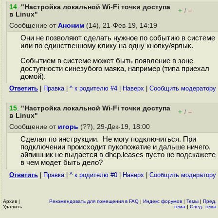
14
.
"Настройка локальной Wi-Fi точки доступа
+
–
/
в Linux"
Сообщение от
Аноним
(14), 21-Фев-19, 14:19
Они не позволяют сделать нужное по событию в системе
или по единственному клику на одну кнопку/ярлык.
Событием в системе может быть появление в зоне
доступности синезубого маяка, например (типа приехал
домой).
Ответить
|
Правка
|
^ к родителю #4
|
Наверх
|
Cообщить модератору
15
.
"Настройка локальной Wi-Fi точки доступа
+
–
/
в Linux"
Сообщение от
игорь
(??), 29-Дек-19, 18:00
Сделал по инструкции. Не могу подключиться. При
подключении происходит пукопожатие и дальше ничего,
айпишник не выдается в dhcp.leases пусто не подскажете
в чем модет быть дело?
Ответить
|
Правка
|
^ к родителю #0
|
Наверх
|
Cообщить модератору
Архив
|
Рекомендовать для помещения в FAQ
|
Индекс форумов
|
Темы
|
Пред.
Удалить
тема
|
След. тема