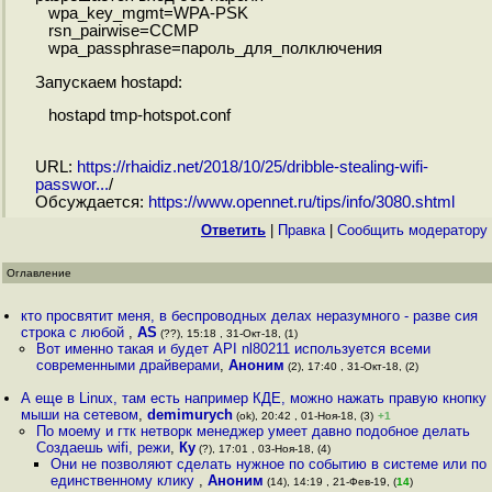
wpa_key_mgmt=WPA-PSK
rsn_pairwise=CCMP
wpa_passphrase=пароль_для_полключения
Запускаем hostapd:
hostapd tmp-hotspot.conf
URL:
https://rhaidiz.net/2018/10/25/dribble-stealing-wifi-
passwor...
/
Обсуждается:
https://www.opennet.ru/tips/info/3080.shtml
Ответить
|
Правка
|
Cообщить модератору
Оглавление
кто просвятит меня, в беспроводных делах неразумного - разве сия
строка с любой
,
AS
(??), 15:18 , 31-Окт-18, (1)
Вот именно такая и будет API nl80211 используется всеми
современными драйверами
,
Аноним
(2), 17:40 , 31-Окт-18, (2)
А еще в Linux, там есть например КДЕ, можно нажать правую кнопку
мыши на сетевом
,
demimurych
(ok), 20:42 , 01-Ноя-18, (3)
+1
По моему и гтк нетворк менеджер умеет давно подобное делать
Создаешь wifi, режи
,
Ку
(?), 17:01 , 03-Ноя-18, (4)
Они не позволяют сделать нужное по событию в системе или по
единственному клику
,
Аноним
(14), 14:19 , 21-Фев-19, (
14
)