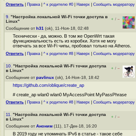
Ответить
|
Правка
|
^ к родителю #0
|
Наверх
|
Cообщить модератору
9.
"Настройка локальной Wi-Fi точки доступа в
+
–
/
Linux"
Сообщение от
h31
(ok), 11-Ноя-18, 02:48
Технически - да, можно. В том же OpenWrt такая
функциональность есть из коробки. Хотя не могу
отвечать за все Wi-Fi чипы, пробовал только на Atheros.
Ответить
|
Правка
|
^ к родителю #8
|
Наверх
|
Cообщить модератору
10.
"Настройка локальной Wi-Fi точки доступа
+
–
/
в Linux"
Сообщение от
pavlinux
(ok), 14-Ноя-18, 18:42
https://github.com/oblique/create_ap
# create_ap wlan0 wlan0 MyAccessPoint MyPassPhrase
Ответить
|
Правка
|
^ к родителю #8
|
Наверх
|
Cообщить модератору
11.
"Настройка локальной Wi-Fi точки доступа
+
–
/
в Linux"
Сообщение от
Аноним
(11), 17-Дек-18, 16:20
В 2019 году не упоминать IPv6 в статье - такое себе