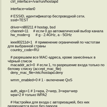
ctrl_interface=/var/run/hostapd
interface=wlan0
# ESSID, идентификатор беспроводной сети.
ssid=TEST
driver=nl80211 # hostap, bsd
channel=11 # если 0 до автоматический выбор канала
hw_mode=g # g - 2.4GHz, a - 5GHz
ieee80211d=1 # применение ограничений по частотам
для выбранной страны
country_code=RU
# разрешаем все MAC-адреса, кроме занесённых в
чёрный список
macaddr_acl=0 # если 1, то разрешение входа только по
белому списку (accept_mac_file)
deny_mac_file=/etc/hostapd.deny
wmm_enabled=0 # 1 - включение QoS
auth_algs=1 # 1=wpa, 2=wep, 3=wpa+wep
wpa=2 # только WPA2
# Настройки для входа с авторизацией, без них
разрешается вход без пароля