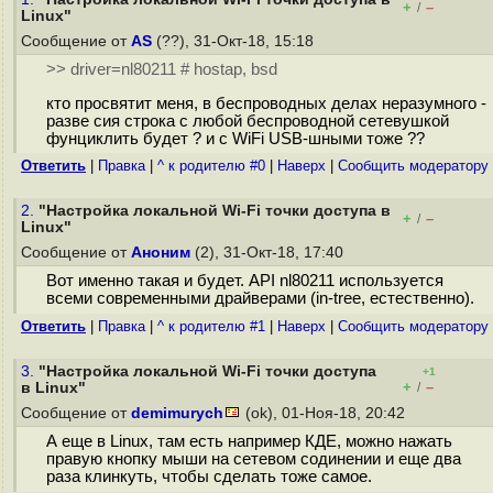
+
–
/
Linux"
Сообщение от
AS
(??), 31-Окт-18, 15:18
>> driver=nl80211 # hostap, bsd
кто просвятит меня, в беспроводных делах неразумного -
разве сия строка с любой беспроводной сетевушкой
фунциклить будет ? и с WiFi USB-шными тоже ??
Ответить
|
Правка
|
^ к родителю #0
|
Наверх
|
Cообщить модератору
2.
"Настройка локальной Wi-Fi точки доступа в
+
–
/
Linux"
Сообщение от
Аноним
(2), 31-Окт-18, 17:40
Вот именно такая и будет. API nl80211 используется
всеми современными драйверами (in-tree, естественно).
Ответить
|
Правка
|
^ к родителю #1
|
Наверх
|
Cообщить модератору
3.
"Настройка локальной Wi-Fi точки доступа
+1
+
–
в Linux"
/
Сообщение от
demimurych
(ok), 01-Ноя-18, 20:42
А еще в Linux, там есть например КДЕ, можно нажать
правую кнопку мыши на сетевом содинении и еще два
раза клинкуть, чтобы сделать тоже самое.