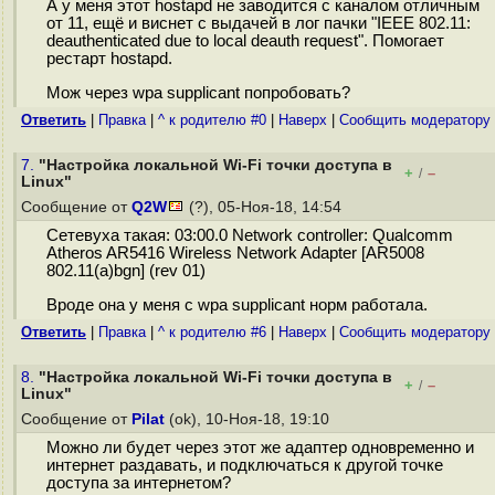
А у меня этот hostapd не заводится с каналом отличным
от 11, ещё и виснет с выдачей в лог пачки "IEEE 802.11:
deauthenticated due to local deauth request". Помогает
рестарт hostapd.
Мож через wpa supplicant попробовать?
Ответить
|
Правка
|
^ к родителю #0
|
Наверх
|
Cообщить модератору
7.
"Настройка локальной Wi-Fi точки доступа в
+
–
/
Linux"
Сообщение от
Q2W
(?), 05-Ноя-18, 14:54
Сетевуха такая: 03:00.0 Network controller: Qualcomm
Atheros AR5416 Wireless Network Adapter [AR5008
802.11(a)bgn] (rev 01)
Вроде она у меня с wpa supplicant норм работала.
Ответить
|
Правка
|
^ к родителю #6
|
Наверх
|
Cообщить модератору
8.
"Настройка локальной Wi-Fi точки доступа в
+
–
/
Linux"
Сообщение от
Pilat
(ok), 10-Ноя-18, 19:10
Можно ли будет через этот же адаптер одновременно и
интернет раздавать, и подключаться к другой точке
доступа за интернетом?