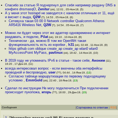
Спасибо за статью Я подчерпнул для себя например раздачу DNS в
конфиге dnsmasqО
,
Zenitur
(ok), 12:01 , 05-Ноя-18, (5)
А у меня этот hostapd не заводится с каналом отличным от 11, ещё
и виснет с выда
,
Q2W
(?), 14:53 , 05-Ноя-18, (6)
Сетевуха такая 03 00 0 Network controller Qualcomm Atheros
AR5416 Wireless Net
,
Q2W
(?), 14:54 , 05-Ноя-18, (7)
Можно ли будет через этот же адаптер одновременно и интернет
раздавать, и подклю
,
Pilat
(ok), 19:10 , 10-Ноя-18, (8)
Технически - да, можно В том же OpenWrt такая
функциональность есть из коробки
,
h31
(ok), 02:48 , 11-Ноя-18, (9)
https github com oblique create_ap create_ap wlan0 wlan0
MyAccessPoint MyPass
,
pavlinux
(ok), 18:42 , 14-Ноя-18, (10)
В 2019 году не упоминать IPv6 в статье - такое себе
,
Аноним
(11),
16:20 , 17-Дек-18, (11)
всегда интересовал вопрос - если вкючены оба интерфейсы
проводной и беспроводно
,
user
(??), 04:44 , 14-Янв-19, (
12
)
Согласно таблице маршрутизации по первому подходящему
условию
,
EmmGold
(ok), 22:40 , 18-Янв-19, (
13
)
Сделал по инструкции Не могу подключиться При подключении
происходит пукопожа
,
игорь
(??), 18:00 , 29-Дек-19, (
15
)
Сообщения
[
Сортировка по ответам
|
RSS
]
1.
"Настройка локальной Wi-Fi точки доступа в