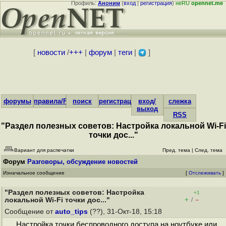
Профиль:
Аноним
(
вход
|
регистрация
)
неRU
opennet.me
[
новости
/
+++
|
форум
|
теги
|
]
форумы
правила/FAQ
поиск
регистрация
вход/
слежка
выход
RSS
"Раздел полезных советов: Настройка локальной Wi-Fi
точки дос..."
Вариант для распечатки
Пред. тема
|
След. тема
Форум
Разговоры, обсуждение новостей
Изначальное сообщение
[
Отслеживать
]
"Раздел полезных советов: Настройка
+1
+
–
локальной Wi-Fi точки дос..."
/
Сообщение от
auto_tips
(??), 31-Окт-18, 15:18
Настройка точки беспроводного доступа на ноутбуке или