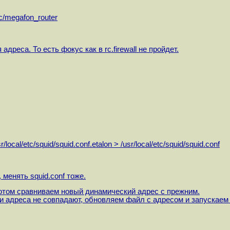
c/megafon_router
дреса. То есть фокус как в rc.firewall не пройдет.
cal/etc/squid/squid.conf.etalon > /usr/local/etc/squid/squid.conf
 менять squid.conf тоже.
том сравниваем новый динамический адрес с прежним.
ли адреса не совпадают, обновляем файл с адресом и запускае