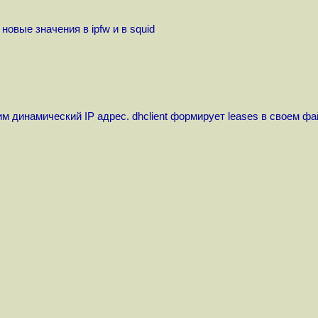
овые значения в ipfw и в squid
м динамический IP адрес. dhclient формирует leases в своем фа