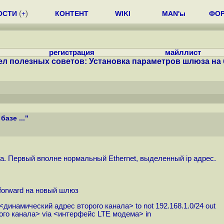
ОСТИ
(
+
)
КОНТЕНТ
WIKI
MAN'ы
ФО
регистрация
майллист
ел полезных советов: Установка параметров шлюза на ба
азе ..."
а. Первый вполне нормальный Ethernet, выделенный ip адрес.
forward на новый шлюз
динамический адрес второго канала> to not 192.168.1.0/24 out
рого канала> via <интерфейс LTE модема> in