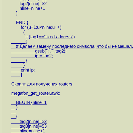
tag2[nline]=$2
nline=nline+1
}
END {
for (u=1;u<nline;u++)
{
if (tag1
=="fixed-address")
{
# Делаем замену последнего символа, что бы не мешал.
gsub(";","",tag2
);
ip = tag2
;
}
}
print ip;
}
Скрипт для получения routers
megafon_get_router.awk:
BEGIN {nline=1
}
{
tag2[nline]=$2
tag3[nline]=$3
nline=nline+1