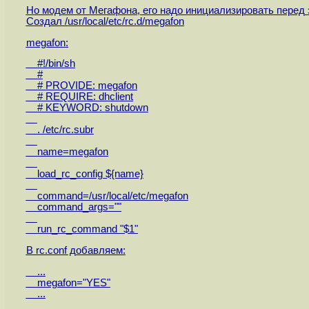
Но модем от Мегафона, его надо инициализировать перед 
Создал /usr/local/etc/rc.d/megafon
megafon:
#!/bin/sh
#
# PROVIDE: megafon
# REQUIRE: dhclient
# KEYWORD: shutdown
. /etc/rc.subr
name=megafon
load_rc_config ${name}
command=/usr/local/etc/megafon
command_args=""
run_rc_command "$1"
В rc.conf добавляем:
...
megafon="YES"
...