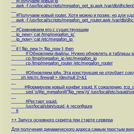
#Получаем новый ip
awk -f /usr/local/scripts/megafon_get_ip.awk /var/db/dhclien
#Получаем новый router. Хотя можно и позже, но для удо
awk -f /usr/local/scripts/megafon_get_router.awk /var/db/dhc
#Сравниваем его с существующим
ip_new=`cat /tmp/megafon_ip`
ip_now=`cat /etc/megafon_ip`
if [ $ip_new != $ip_now ]; then
# Обновляем файлы. Нужно обновлять и таблицы i
cp /tmp/megafon_ip /etc/megafon_ip
cp /tmp/megafon_router /etc/megafon_router
#Обновляем ipfw. Эта конструкция не отрубает соедин
sh /etc/rc.firewall > /dev/null 2>&1
#Формируем новый конфиг squid. К сожалению, tcp_outg
sed 's/#ip_megafon#/'$ip_new'/g' /usr/local/etc/squid/squid.
#Рестарт squid.
/usr/local/sbin/squid -k reconfigure
fi
++ Запуск основного скрипта при старте сервера
Для получения динамического адреса самым простым видел