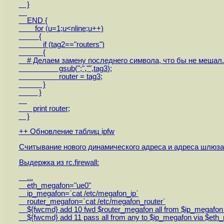
}
END {
for (u=1;u<nline;u++)
{
if (tag2
=="routers")
{
# Делаем замену последнего символа, что бы не мешал.
gsub(";","",tag3
);
router = tag3
;
}
}
print router;
}
++ Обновление таблиц ipfw
Считывание нового динамического адреса и адреса шлюза в
Выдержка из rc.firewall:
...
eth_megafon="ue0"
ip_megafon=`cat /etc/megafon_ip`
router_megafon=`cat /etc/megafon_router`
${fwcmd} add 10 fwd $router_megafon all from $ip_megafon t
${fwcmd} add 11 pass all from any to $ip_megafon via $eth_