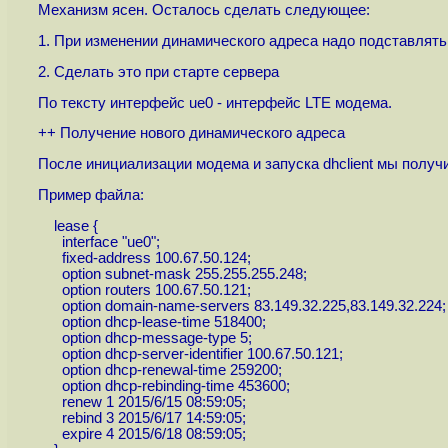
Механизм ясен. Осталось сделать следующее:
1. При изменении динамического адреса надо подставлять н
2. Сделать это при старте сервера
По тексту интерфейс ue0 - интерфейс LTE модема.
++ Получение нового динамического адреса
После инициализации модема и запуска dhclient мы получи
Пример файла:
lease {
interface "ue0";
fixed-address 100.67.50.124;
option subnet-mask 255.255.255.248;
option routers 100.67.50.121;
option domain-name-servers 83.149.32.225,83.149.32.224;
option dhcp-lease-time 518400;
option dhcp-message-type 5;
option dhcp-server-identifier 100.67.50.121;
option dhcp-renewal-time 259200;
option dhcp-rebinding-time 453600;
renew 1 2015/6/15 08:59:05;
rebind 3 2015/6/17 14:59:05;
expire 4 2015/6/18 08:59:05;