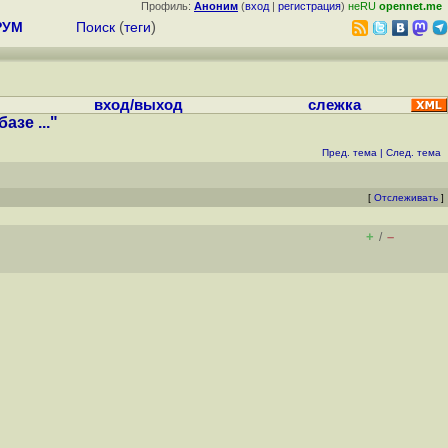
Профиль:
Аноним
(
вход
|
регистрация
)
неRU
opennet.me
РУМ
Поиск
(
теги
)
вход/выход
слежка
зе ..."
Пред. тема
|
След. тема
[
Отслеживать
]
+
–
/