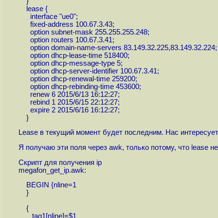
}
lease {
interface "ue0";
fixed-address 100.67.3.43;
option subnet-mask 255.255.255.248;
option routers 100.67.3.41;
option domain-name-servers 83.149.32.225,83.149.32.224;
option dhcp-lease-time 518400;
option dhcp-message-type 5;
option dhcp-server-identifier 100.67.3.41;
option dhcp-renewal-time 259200;
option dhcp-rebinding-time 453600;
renew 6 2015/6/13 16:12:27;
rebind 1 2015/6/15 22:12:27;
expire 2 2015/6/16 16:12:27;
}
Lease в текущий момент будет последним. Нас интересует д
Я получаю эти поля через awk, только потому, что lease н
Скрипт для получения ip
megafon_get_ip.awk:
BEGIN {nline=1
}
{
tag1[nline]=$1