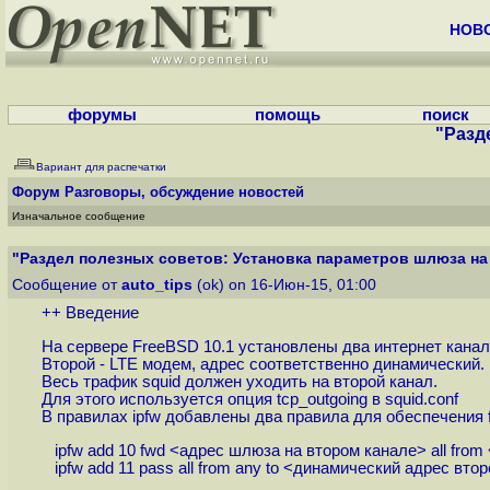
НОВ
форумы
помощь
поиск
"Разд
Вариант для распечатки
Форум
Разговоры, обсуждение новостей
Изначальное сообщение
"Раздел полезных советов: Установка параметров шлюза на б
Сообщение от
auto_tips
(ok) on 16-Июн-15, 01:00
++ Введение
На сервере FreeBSD 10.1 установлены два интернет канал
Второй - LTE модем, адрес соответственно динамический.
Весь трафик squid должен уходить на второй канал.
Для этого используется опция tcp_outgoing в squid.conf
В правилах ipfw добавлены два правила для обеспечения 
ipfw add 10 fwd <адрес шлюза на втором канале> all from <
ipfw add 11 pass all from any to <динамический адрес вто