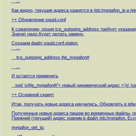
...
Как видно, текущие адреса хранятся в /etc/megafon_ip и /et
++ Обновление squid.conf
К сожалению, опция tcp_outgoing_address требует указания а
Значит надо будет делать замену.
Создаем файл squid.conf.etalon:
...
tcp_outgoing_address #ip_megafon#
...
И остается применить
sed 's/#ip_megafon#/'< новый динамический адрес >'/g' /usr/lo
++ Основной скрипт
Итак, получать новые адреса научились. Обновлять в ipfw,
Полученные новые адреса пишем во временные файлы, по
Прежний (текущий) адрес храним в файл /etc/megafon. Ес
megafon_get_ip: