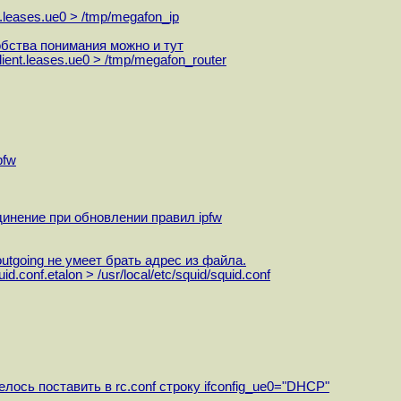
t.leases.ue0 > /tmp/megafon_ip
бства понимания можно и тут
lient.leases.ue0 > /tmp/megafon_router
pfw
ение при обновлении правил ipfw
oing не умеет брать адрес из файла.
conf.etalon > /usr/local/etc/squid/squid.conf
ось поставить в rc.conf строку ifconfig_ue0="DHCP"