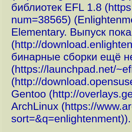
библиотек EFL 1.8 (
http
num=38565
) (Enlightenm
Elementary. Выпуск пока
(
http://download.enlighte
бинарные сборки ещё не
(
https://launchpad.net/~ef
(
http://download.opensuse
Gentoo (
http://overlays.g
ArchLinux (
https://www.a
sort=&q=enlightenment
)).