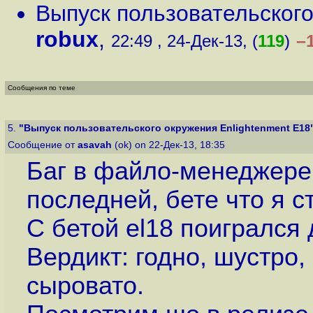
Выпуск пользовательского
robux
,
–
22:49 , 24-Дек-13, (
119
)
Сообщения по теме
5.
"Выпуск пользовательского окружения Enlightenment E18
Сообщение от
asavah
(ok) on 22-Дек-13, 18:35
Баг в файло-менеджере
последней, бете что я с
С бетой el18 поигрался
Вердикт: годно, шустро,
сыровато.