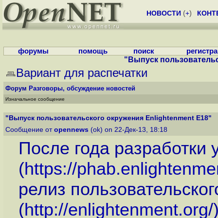
НОВОСТИ
(
+
)
КОНТ
форумы
помощь
поиск
регистр
"Выпуск пользовательс
Вариант для распечатки
Форум
Разговоры, обсуждение новостей
Изначальное сообщение
"Выпуск пользовательского окружения Enlightenment E18"
Сообщение от
opennews
(ok) on 22-Дек-13, 18:18
После года разработки 
(
https://phab.enlightenme
релиз пользовательског
(
http://enlightenment.org
/