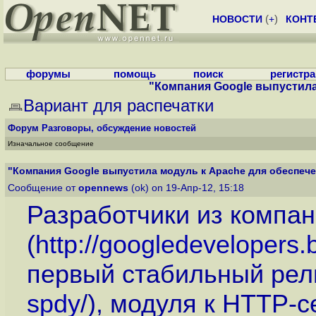
НОВОСТИ
(
+
)
КОНТ
форумы
помощь
поиск
регистр
"Компания Google выпустила 
Вариант для распечатки
Форум
Разговоры, обсуждение новостей
Изначальное сообщение
"Компания Google выпустила модуль к Apache для обеспечен
Сообщение от
opennews
(ok) on 19-Апр-12, 15:18
Разработчики из компан
(
http://googledevelopers
первый стабильный рел
spdy
/), модуля к HTTP-