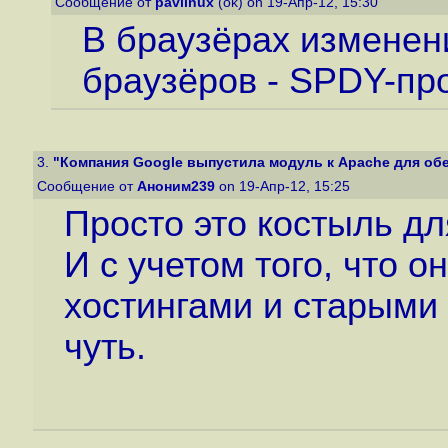
Сообщение от
pavlinux
(ok) on 19-Апр-12, 15:30
В браузёрах изменен
браузёров - SPDY-про
3.
"Компания Google выпустила модуль к Apache для обес
Сообщение от
Аноним239
on 19-Апр-12, 15:25
Просто это костыль дл
И с учетом того, что о
хостингами и старыми 
чуть.