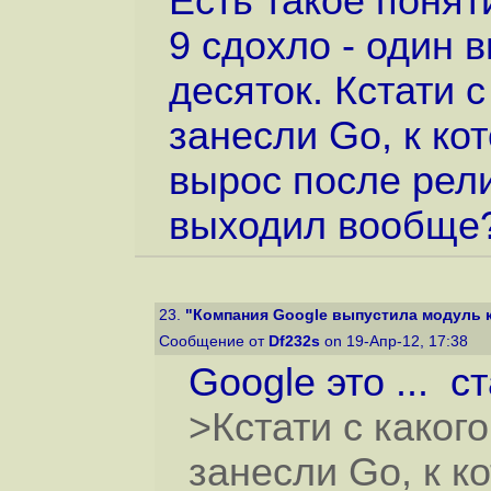
Есть такое поняти
9 сдохло - один 
десяток. Кстати 
занесли Go, к ко
вырос после рели
выходил вообще
23.
"Компания Google выпустила модуль к 
Сообщение от
Df232s
on 19-Апр-12, 17:38
Google это ... с
>Кстати с каког
занесли Go, к к