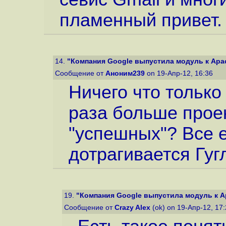
пламенный привет.
14.
"Компания Google выпустила модуль к Apac
Сообщение от
Аноним239
on 19-Апр-12, 16:36
Ничего что только 
раза больше прое
"успешных"? Все е
дотрагивается Гуг
19.
"Компания Google выпустила модуль к Ap
Сообщение от
Crazy Alex
(ok) on 19-Апр-12, 17