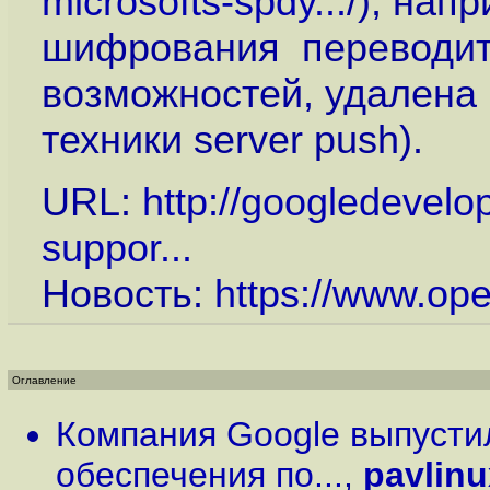
microsofts-spdy...
/), нап
шифрования переводитс
возможностей, удалена 
техники server push).
URL:
http://googledevel
suppor...
Новость:
https://www.op
Оглавление
Компания Google выпусти
обеспечения по...
,
pavlinu