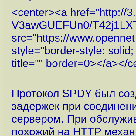
<center><a href="
http://
V3awGUEFUn0/T42j1LXT
src="
https://www.openne
style="border-style: solid
title="" border=0></a></c
Протокол SPDY был соз
задержек при соединен
сервером. При обслужи
похожий на HTTP механ