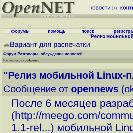
НОВОСТИ
(
+
)
КОНТ
форумы
помощь
поиск
регистр
"Релиз мобильной
Вариант для распечатки
Форум
Разговоры, обсуждение новостей
Изначальное сообщение
"Релиз мобильной Linux-
Сообщение от
opennews
(ok
После 6 месяцев разраб
(
http://meego.com/commun
1.1-rel...
) мобильной Li