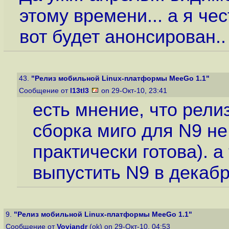
этому времени... а я че
вот будет анонсирован.. 
43.
"Релиз мобильной Linux-платформы MeeGo 1.1"
Сообщение от
l13tl3
on 29-Окт-10, 23:41
есть мнение, что рели
сборка миго для N9 не
практически готова). 
выпустить N9 в декаб
9.
"Релиз мобильной Linux-платформы MeeGo 1.1"
Сообщение от
Voviandr
(ok) on 29-Окт-10, 04:53