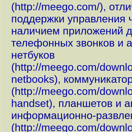
(
http://meego.com
/), от
поддержки управления ч
наличием приложений д
телефонных звонков и 
нетбуков
(
http://meego.com/downlo
netbooks
), коммуникато
(
http://meego.com/downlo
handset
), планшетов и 
информационно-развле
(
http://meego.com/downlo