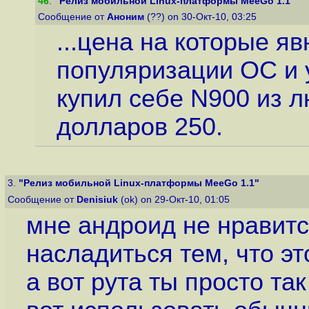
46
.
"Релиз мобильной Linux-платформы MeeGo 1.1"
Сообщение от
Аноним
(??) on 30-Окт-10, 03:25
...цена на которые яв
популяризации ОС и у
купил себе N900 из л
долларов 250.
3.
"Релиз мобильной Linux-платформы MeeGo 1.1"
Сообщение от
Denisiuk
(ok) on 29-Окт-10, 01:05
мне андроид не нравится
насладиться тем, что это
а вот рута ты просто так