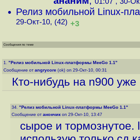
ананим
,
01:07 , 30-Ок
Релиз мобильной Linux-пл
29-Окт-10, (42)
+3
Сообщения по теме
1.
"Релиз мобильной Linux-платформы MeeGo 1.1"
Сообщение от
angrycore
(ok) on 29-Окт-10, 00:31
Кто-нибудь на n900 уже
34.
"Релиз мобильной Linux-платформы MeeGo 1.1"
Сообщение от
анончик
on 29-Окт-10, 13:47
сырое и тормознутое. l
использую только сд к