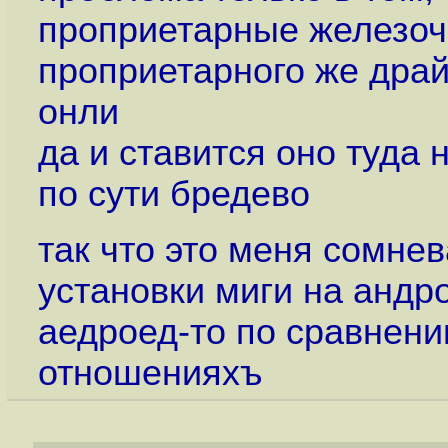
проприетарные железоч
проприетарного же драй
онли
да и ставится оно туда н
по сути бредево
так что это меня сомне
установки миги на андро
аедроед-то по сравнению
отношенияхъ