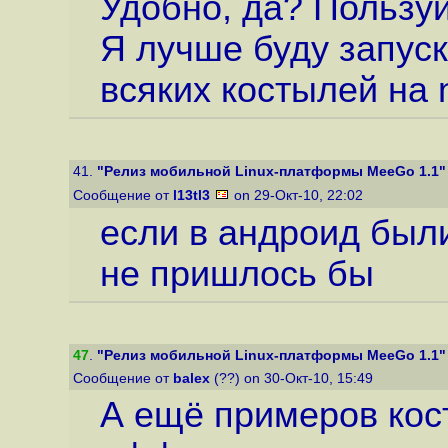
Удобно, да? Пользуйт
Я лучше буду запус
всяких костылей на
41.
"Релиз мобильной Linux-платформы MeeGo 1.1"
Сообщение от
l13tl3
on 29-Окт-10, 22:02
если в андроид был
не пришлось бы
47
.
"Релиз мобильной Linux-платформы MeeGo 1.1"
Сообщение от
balex
(??) on 30-Окт-10, 15:49
А ещё примеров кос