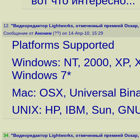
вот что интересно...
12.
"Видеоредактор Lightworks, отмеченный премией Оскар, с
Сообщение от
Аноним
(??) on 14-Апр-10, 15:29
Platforms Supported
Windows: NT, 2000, XP, X
Windows 7*
Mac: OSX, Universal Bina
UNIX: HP, IBM, Sun, GNU
34
.
"Видеоредактор Lightworks, отмеченный премией Оскар, с