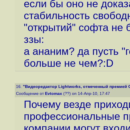
если бы оно не дока
стабильность свободн
"открытий" софта не 
ззы:
а ананим? да пусть "
больше не чем?:D
16.
"Видеоредактор Lightworks, отмеченный премией Ос
Сообщение от
Evtomax
(??) on 14-Апр-10, 17:47
Почему везде приходи
профессиональные п
компании могут вход