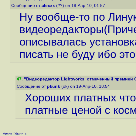
Сообщение от
alexxx
(??) on 18-Апр-10, 01:57
Ну вообще-то по Лину
видеоредакторы(Приче
описывалась установка
писать не буду ибо это
47
.
"Видеоредактор Lightworks, отмеченный премией Ос
Сообщение от
pkunk
(ok) on 19-Апр-10, 18:54
Хороших платных что
платные ценой с косм
Архив
|
Удалить