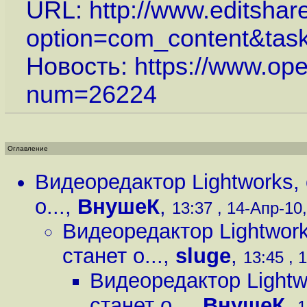
URL:
http://www.editsha
option=com_content&task
Новость:
https://www.op
num=26224
Оглавление
Видеоредактор Lightworks,
о...
,
ВнушеК
,
13:37 , 14-Апр-10,
Видеоредактор Lightwor
станет о...
,
sluge
,
13:45 , 
Видеоредактор Lightw
станет о...
,
ВнушеК
,
1