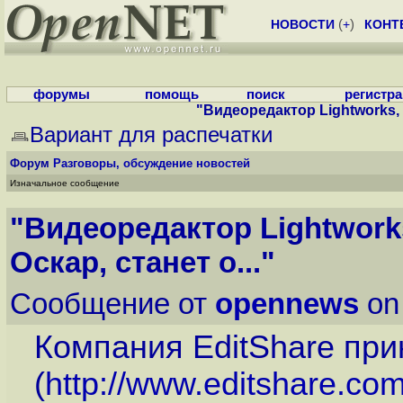
НОВОСТИ
(
+
)
КОНТ
форумы
помощь
поиск
регистр
"Видеоредактор Lightworks, 
Вариант для распечатки
Форум
Разговоры, обсуждение новостей
Изначальное сообщение
"Видеоредактор Lightwor
Оскар, станет о..."
Сообщение от
opennews
on
Компания EditShare пр
(
http://www.editshare.co