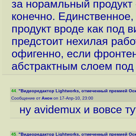
за норамльный продукт 
конечно. Единственное, ч
продукт вроде как под в
предстоит нехилая рабо
офигенно, если фронтен
абстрактным слоем под к
44
.
"Видеоредактор Lightworks, отмеченный премией Оскар
Сообщение от
Анон
on 17-Апр-10, 23:00
ну avidemux и вовсе т
45
.
"Видеоредактор Lightworks, отмеченный премией Оскар