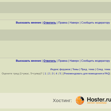
Высказать мнение
|
Ответить
|
Правка
|
Наверх
|
Cообщить модератору
Высказать мнение
|
Ответить
|
Правка
|
Наверх
|
Cообщить модератору
Индекс форумов
|
Темы
|
Пред. тема
|
След. тема
Оцените тред (1=ужас, 5=супер)? [
1
|
2
|
3
|
4
|
5
] [
Рекомендовать для помещения в FAQ
]
Хостинг: