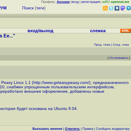
Профиль:
Аноним
(
вход
|
регистрация
)
неRU
opennet.me
РУМ
Поиск
(
теги
)
вход/выход
слежка
 Ee..."
Пред. тема
|
След. тема
[
Отслеживать
]
Peasy Linux 1.1 (
http://www.geteasypeasy.com
/), предназначенного
 8.10, снабжен упрощенным пользовательским интерфейсом,
переработано внешнее оформление, добавлены новые
 которая будет основана на Ubuntu 9.04.
Высказать мнение
|
Ответить
|
Правка
|
Cообщить модератору