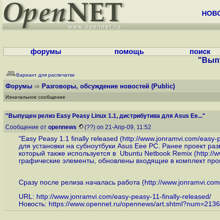
НОВ
форумы
помощь
поиск
"Выпу
Вариант для распечатки
Форумы
Разговоры, обсуждение новостей
(Public)
Изначальное сообщение
"Выпущен релиз Easy Peasy Linux 1.1, дистрибутива для Asus Ee..."
Сообщение от
opennews
(??) on 21-Апр-09, 11:52
"Easy Peasy 1.1 finally released (
http://www.jonramvi.com/easy-p
для установки на субноутбуки Asus Eee PC. Ранее проект р
который также используется в Ubuntu Netbook Remix (
http://
графические элементы, обновлены входящие в комплект пр
Сразу после релиза началась работа (
http://www.jonramvi.co
URL:
http://www.jonramvi.com/easy-peasy-11-finally-released
/
Новость:
https://www.opennet.ru/opennews/art.shtml?num=213