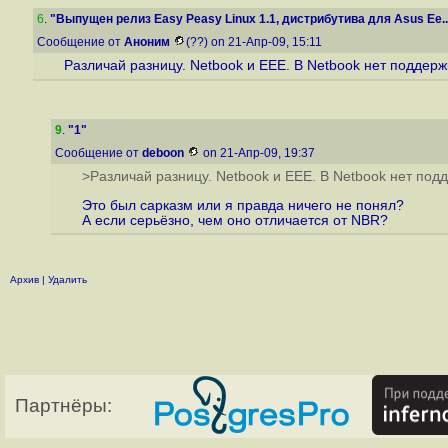
6
.
"Выпущен релиз Easy Peasy Linux 1.1, дистрибутива для Asus Ee..
Сообщение от
Аноним
(??) on 21-Апр-09, 15:11
Различай разницу. Netbook и EEE. В Netbook нет поддержк
9
.
"1"
Сообщение от
deboon
on 21-Апр-09, 19:37
>Различай разницу. Netbook и EEE. В Netbook нет подд
Это был сарказм или я правда ничего не понял?
А если серьёзно, чем оно отличается от NBR?
Архив
|
Удалить
Партнёры: