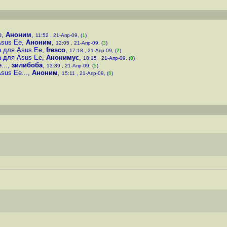
e
,
Аноним
,
11:52 , 21-Апр-09, (
1
)
Asus Ee
,
Аноним
,
12:05 , 21-Апр-09, (
3
)
а для Asus Ee
,
fresco
,
17:18 , 21-Апр-09, (
7
)
а для Asus Ee
,
Анонимус
,
18:15 , 21-Апр-09, (
8
)
...
,
зилибоба
,
13:39 , 21-Апр-09, (
5
)
sus Ee...
,
Аноним
,
15:11 , 21-Апр-09, (
6
)