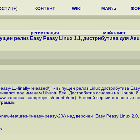
ОСТИ
(
+
)
КОНТЕНТ
WIKI
MAN'ы
ФО
регистрация
майллист
щен релиз Easy Peasy Linux 1.1, дистрибутива для Asus
easy-11-finally-released
/)" - выпущен релиз Linux дистрибутива Easy 
азвивался под именем Ubuntu Eee. Дистрибутив основан на Ubuntu
www.canonical.com/projects/ubuntu/unr
). В новой версии полностью 
ограммы.
m/new-features-in-easy-peasy-20
/) над версией Easy Peasy Linux 2.0,
67