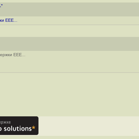
."
и EEE...
ержки EEE...