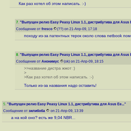
Как раз хотел об этом написать. :-)
7
.
"Выпущен релиз Easy Peasy Linux 1.1, дистрибутива для Asus 
Сообщение от
fresco
(??) on 21-Апр-09, 17:18
походу из-за патентных терок около слова netbook по
8
.
"Выпущен релиз Easy Peasy Linux 1.1, дистрибутива для Asus 
Сообщение от
Анонимус
(ok) on 21-Апр-09, 18:15
>>название дистра жжот :)
>
>Как раз хотел об этом написать. :-)
Только из-за названия надо оставить!
5
.
"Выпущен релиз Easy Peasy Linux 1.1, дистрибутива для Asus Ee..."
Сообщение от
зилибоба
on 21-Апр-09, 13:39
а на кой оно? есть же 9,04 NBR...