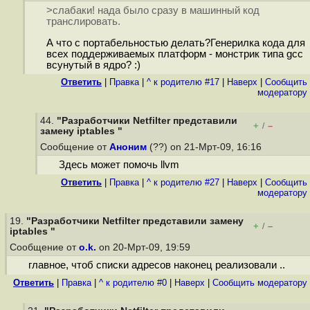
>слабаки! нада было сразу в машинный код
транслировать.
А что с портабельностью делать?Генерилка кода для
всех поддерживаемых платформ - монстрик типа gcc
всунутый в ядро? :)
Ответить
|
Правка
|
^ к родителю #17
|
Наверх
|
Cообщить
модератору
44.
"Разработчики Netfilter представили
+
–
/
замену iptables "
Сообщение от
Аноним
(??) on 21-Мрт-09, 16:16
Здесь может помочь llvm
Ответить
|
Правка
|
^ к родителю #27
|
Наверх
|
Cообщить
модератору
19.
"Разработчики Netfilter представили замену
+
–
/
iptables "
Сообщение от
o.k.
on 20-Мрт-09, 19:59
главное, чтоб списки адресов наконец реализовали ..
Ответить
|
Правка
|
^ к родителю #0
|
Наверх
|
Cообщить модератору