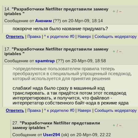
14.
"Разработчики Netfilter представили замену
+
–
/
iptables "
Сообщение от
Аноним
(??) on 20-Мрт-09, 18:14
покороче нельзя было название придумать?
Ответить
|
Правка
|
^ к родителю #0
|
Наверх
|
Cообщить модератору
17.
"Разработчики Netfilter представили замену
+
–
/
iptables "
Сообщение от
spamtrap
(??) on 20-Мрт-09, 18:58
>определенные пользователем правила теперь
преобразуются в специальный упрощенный псевдокод,
который используется для принятия решения
слабаки! нада было сразу в машинный код
транслировать. а так придётся потом этот псевдокод
интерпретировать, и получится, что файлвол -
интерпретатор собственного байт-кода в режиме ядра
Ответить
|
Правка
|
^ к родителю #0
|
Наверх
|
Cообщить модератору
27.
"Разработчики Netfilter представили
+
–
/
замену iptables "
Сообщение от
User294
(ok) on 20-Мрт-09, 22:22