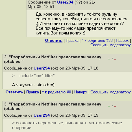
Сообщение от
User294
(??) on 21-
Мрт-09, 13:51
Да, конечно, в какойнить тойоте руль ну
совсем как у копейки, никто и не сомневался
:).И чего никто на копейке ездить не хочет?
Все почему-то иномарки предпочитают
купить.Вот прям копия :)
Ответить
|
Правка
|
^ к родителю #38
|
Наверх
|
Cообщить модератору
2.
"Разработчики Netfilter представили замену
+
–
/
iptables "
Сообщение от
User294
(ok) on 20-Мрт-09, 17:18
> include "ipv4-filter"
А я думал - stdio.h =)
Ответить
|
Правка
|
^ к родителю #0
|
Наверх
|
Cообщить модератору
3.
"Разработчики Netfilter представили замену
+
–
/
iptables "
Сообщение от
User294
(ok) on 20-Мрт-09, 17:19
> создавать переменные, выполнять математические
операции