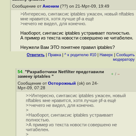
Сообщение от
Аноним
(??) on 21-Мрт-09, 19:49
>Интересно, синтаксис iptables ужасен, новый nftables
мне нравится, хотя лучше pf-а ещё
>нечего не видел, для конечно.
Наоборот, синтаксис iptables устраивает полностью.
А пример из текста новости совершено не читабелен.
Неужели Вам ЭТО понятнее правил iptables?
Ответить
|
Правка
|
^ к родителю #10
|
Наверх
|
Cообщить
модератору
54
.
"Разработчики Netfilter представили
+
–
/
замену iptables "
Сообщение от
Осторожный
(ok) on 24-
Мрт-09, 07:28
>>Интересно, синтаксис iptables ужасен, новый
nftables мне нравится, хотя лучше pf-а ещё
>>нечего не видел, для конечно.
>
>Наоборот, синтаксис iptables устраивает
полностью.
>А пример из текста новости совершено не
читабелен.
>