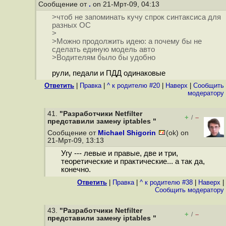
Сообщение от
.
on 21-Мрт-09, 04:13
>чтоб не запоминать кучу спрок синтаксиса для
разных ОС
>
>Можно продолжить идею: а почему бы не
сделать единую модель авто
>Водителям было бы удобно
рули, педали и ПДД одинаковые
Ответить
|
Правка
|
^ к родителю #20
|
Наверх
|
Cообщить
модератору
41.
"Разработчики Netfilter
+
–
/
представили замену iptables "
Сообщение от
Michael Shigorin
(ok) on
21-Мрт-09, 13:13
Угу --- левые и правые, две и три,
теоретические и практические... а так да,
конечно.
Ответить
|
Правка
|
^ к родителю #38
|
Наверх
|
Cообщить модератору
43.
"Разработчики Netfilter
+
–
/
представили замену iptables "