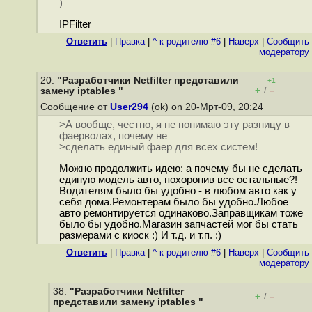
)
IPFilter
Ответить
|
Правка
|
^ к родителю #6
|
Наверх
|
Cообщить
модератору
20.
"Разработчики Netfilter представили
+1
+
–
замену iptables "
/
Сообщение от
User294
(ok) on 20-Мрт-09, 20:24
>А вообще, честно, я не понимаю эту разницу в
фаерволах, почему не
>сделать единый фаер для всех систем!
Можно продолжить идею: а почему бы не сделать
единую модель авто, похоронив все остальные?!
Водителям было бы удобно - в любом авто как у
себя дома.Ремонтерам было бы удобно.Любое
авто ремонтируется одинаково.Заправщикам тоже
было бы удобно.Магазин запчастей мог бы стать
размерами с киоск :) И т.д. и т.п. :)
Ответить
|
Правка
|
^ к родителю #6
|
Наверх
|
Cообщить
модератору
38.
"Разработчики Netfilter
+
–
/
представили замену iptables "