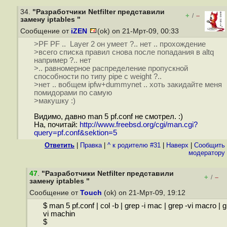
34.
"Разработчики Netfilter представили
+
–
/
замену iptables "
Сообщение от
iZEN
(ok) on 21-Мрт-09, 00:33
>PF PF .. Layer 2 он умеет ?.. нет .. прохождение
>всего списка правил снова после попадания в altq
например ?.. нет
>.. равномерное распределение пропускной
способности по типу pipe с weight ?..
>нет .. вобщем ipfw+dummynet .. хоть закидайте меня
помидорами по самую
>макушку :)
Видимо, давно man 5 pf.conf не смотрел. :)
На, почитай:
http://www.freebsd.org/cgi/man.cgi?
query=pf.conf&sektion=5
Ответить
|
Правка
|
^ к родителю #31
|
Наверх
|
Cообщить
модератору
47
.
"Разработчики Netfilter представили
+
–
/
замену iptables "
Сообщение от
Touch
(ok) on 21-Мрт-09, 19:12
$ man 5 pf.conf | col -b | grep -i mac | grep -vi macro | g
vi machin
$