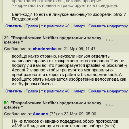
представлена утилита nft , которая проверяет
>корректность правил и транслирует их в псевдокод.
Байт-код? То есть в линуксе наконец-то изобрели ipfw2 ?
Поздравляю!
Ответить
|
Правка
|
^ к родителю #0
|
Наверх
|
Cообщить модератору
39.
"Разработчики Netfilter представили замену
+
–
/
iptables "
Сообщение от
chodorenko
on 21-Мрт-09, 11:47
вообще както странно, неужели нельзя отделить
написание правил от конкретного типа фаервола ? ну не
пофигу ли вам во что преобразуется iptables -s $localnet -j
Accept ? главное чтобы транслятор мог правильно
преобразовать и скорость работы была нормальной. A
вообщето опять начинается изобретение велосипеда как
и с буфером обмена
Ответить
|
Правка
|
^ к родителю #0
|
Наверх
|
Cообщить модератору
50
.
"Разработчики Netfilter представили замену
+
–
/
iptables "
Сообщение от
Аноним
(??) on 22-Мрт-09, 05:00
Ну из плюсов очевидно подедржка обоих протоколов
v4/v6 и бриджинг ну и соответственно наборы (sets),