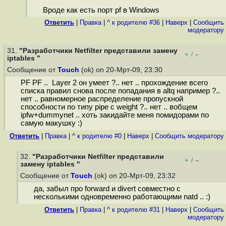
Вроде как есть порт pf в Windows
Ответить
|
Правка
|
^ к родителю #36
|
Наверх
|
Cообщить
модератору
31.
"Разработчики Netfilter представили замену
+
–
/
iptables "
Сообщение от
Touch
(ok) on 20-Мрт-09, 23:30
PF PF .. Layer 2 он умеет ?.. нет .. прохождение всего
списка правил снова после попадания в altq например ?..
нет .. равномерное распределение пропускной
способности по типу pipe с weight ?.. нет .. вобщем
ipfw+dummynet .. хоть закидайте меня помидорами по
самую макушку :)
Ответить
|
Правка
|
^ к родителю #0
|
Наверх
|
Cообщить модератору
32.
"Разработчики Netfilter представили
+
–
/
замену iptables "
Сообщение от
Touch
(ok) on 20-Мрт-09, 23:32
да, забыл про forward и divert совместно с
несколькими одновременно работающими natd .. :)
Ответить
|
Правка
|
^ к родителю #31
|
Наверх
|
Cообщить
модератору