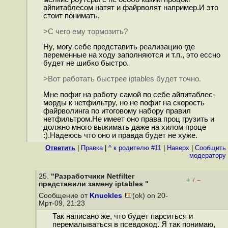
айпитаблесом натят и файрволят например.И это
стоит понимать.
>С чего ему тормозить?
Ну, могу себе представить реализацию где
переменные на ходу заполняются и т.п., это ессно
будет не шибко быстро.
>Вот работать быстрее iptables будет точно.
Мне пофиг на работу самой по себе айпитаблес-
морды к нетфильтру, но не пофиг на скорость
файрволинга по итоговому набору правил
нетфильтром.Не имеет оно права проц грузить и
должно много выжимать даже на хилом проце
:).Надеюсь что оно и правда будет не хуже.
Ответить
|
Правка
|
^ к родителю #11
|
Наверх
|
Cообщить
модератору
25.
"Разработчики Netfilter
+
–
/
представили замену iptables "
Сообщение от
Knuckles
(ok) on 20-
Мрт-09, 21:23
Так написано же, что будет парситься и
перемалываться в псевдокод. Я так понимаю,