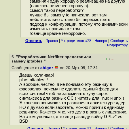
заменили одну хорошую реализацию на другую
(надеюсь не менее хорошую).
смысл такой переработки?
лучше бы замену tc написали, вот там
действительно стоило бы пересмотреть
подход к конфигурации. потому что динамически
изменять правила в этом
говнище крайне геморройно.
Ответить
|
Правка
|
^ к родителю #28
|
Наверх
|
Cообщить
модератору
6.
"Разработчики Netfilter представили
+
–
/
замену iptables "
Сообщение от
abigor
on 20-Мрт-09, 17:31
Даешь холливар!
pf vs nftables!!!
А вообще, честно, я не понимаю эту разницу в
фаерволах, почему не сделать единый фаер для
всех систем! чтоб не запоминать кучу спрок
синтаксиса для разных ОС ( читать для linux и unix )
Я конечно понимаю что различия в архитектуре ядер.
НО я думаю если захотеть, можно прийти к единому
решинию. Кажется мне, что дело в разных лицензиях.
На этом уполкаю, я то еще разведу войну GPLv* vs
BSD
Ответить
|
Правка
|
^ к родителю #1
|
Наверх
|
Cообщить