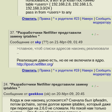
пользовался, а вот в pf юзал постоянно
table <users> { 192.168.2.8, 192.168.1.5,
192.168.3.0/24 }
pass in from <users> to any
Ответить
|
Правка
|
^ к родителю #23
|
Наверх
|
Cообщить
модератору
37.
"Разработчики Netfilter представили
+
–
/
замену iptables "
Сообщение от
sky
(??) on 21-Мрт-09, 01:49
>главное, чтоб списки адресов наконец реализовали
..
Реализация давно есть, но ее не включили в ядро.
http://ipset.netfilter.org
/
Ответить
|
Правка
|
^ к родителю #19
|
Наверх
|
Cообщить
модератору
24.
"Разработчики Netfilter представили замену
+
–
/
iptables "
Сообщение от
geekkoo
(ok) on 20-Мрт-09, 20:45
Когда ж они наконец успокоятся? Сначала был ipfwadm,
потом ipchains, затем долгое время iptables, который даже
при переезде на 2.6.0 не сломали. Но покой нам только