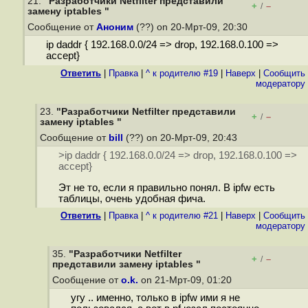
21.
"Разработчики Netfilter представили
+
–
/
замену iptables "
Сообщение от
Аноним
(??) on 20-Мрт-09, 20:30
ip daddr { 192.168.0.0/24 => drop, 192.168.0.100 =>
accept}
Ответить
|
Правка
|
^ к родителю #19
|
Наверх
|
Cообщить
модератору
23.
"Разработчики Netfilter представили
+
–
/
замену iptables "
Сообщение от
bill
(??) on 20-Мрт-09, 20:43
>ip daddr { 192.168.0.0/24 => drop, 192.168.0.100 =>
accept}
Эт не то, если я правильно понял. В ipfw есть
таблицы, очень удобная фича.
Ответить
|
Правка
|
^ к родителю #21
|
Наверх
|
Cообщить
модератору
35.
"Разработчики Netfilter
+
–
/
представили замену iptables "
Сообщение от
o.k.
on 21-Мрт-09, 01:20
угу .. именно, только в ipfw ими я не