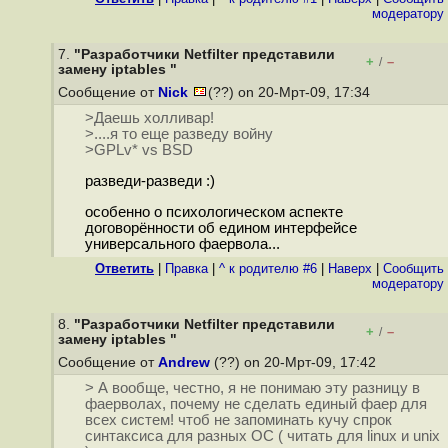
модератору
7.
"Разработчики Netfilter представили
+
–
/
замену iptables "
Сообщение от
Nick
(??) on 20-Мрт-09, 17:34
>Даешь холливар!
>....я то еще разведу войну
>GPLv* vs BSD
разведи-разведи :)
особенно о психологическом аспекте
договорённости об едином интерфейсе
универсального фаервола...
Ответить
|
Правка
|
^ к родителю #6
|
Наверх
|
Cообщить
модератору
8.
"Разработчики Netfilter представили
+
–
/
замену iptables "
Сообщение от
Andrew
(??) on 20-Мрт-09, 17:42
> А вообще, честно, я не понимаю эту разницу в
фаерволах, почему не сделать единый фаер для
всех систем! чтоб не запоминать кучу спрок
синтаксиса для разных ОС ( читать для linux и unix