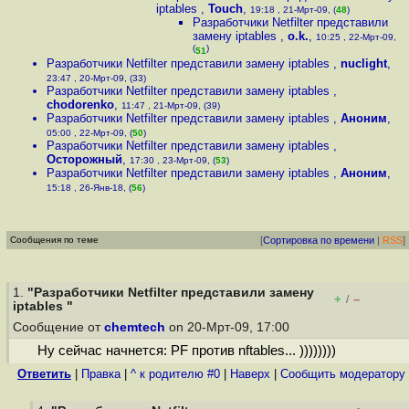
iptables
,
Touch
,
19:18 , 21-Мрт-09, (
48
)
Разработчики Netfilter представили
замену iptables
,
o.k.
,
10:25 , 22-Мрт-09,
(
)
51
Разработчики Netfilter представили замену iptables
,
nuclight
,
23:47 , 20-Мрт-09, (33)
Разработчики Netfilter представили замену iptables
,
chodorenko
,
11:47 , 21-Мрт-09, (39)
Разработчики Netfilter представили замену iptables
,
Аноним
,
05:00 , 22-Мрт-09, (
50
)
Разработчики Netfilter представили замену iptables
,
Осторожный
,
17:30 , 23-Мрт-09, (
53
)
Разработчики Netfilter представили замену iptables
,
Аноним
,
15:18 , 26-Янв-18, (
56
)
Сообщения по теме
[
Сортировка по времени
|
RSS
]
1.
"Разработчики Netfilter представили замену
+
–
/
iptables "
Сообщение от
chemtech
on 20-Мрт-09, 17:00
Ну сейчас начнется: PF против nftables... ))))))))
Ответить
|
Правка
|
^ к родителю #0
|
Наверх
|
Cообщить модератору