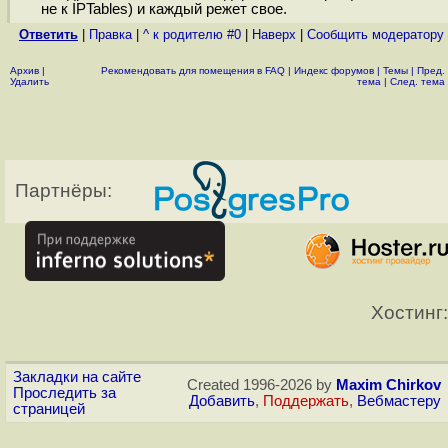
не к IPTables) и каждый режет свое.
Ответить
|
Правка
|
^ к родителю #0
|
Наверх
|
Cообщить модератору
Архив
|
Рекомендовать для помещения в FAQ
|
Индекс форумов
|
Темы
|
Пред.
Удалить
тема
|
След. тема
Партнёры:
Хостинг:
Закладки на сайте
Created 1996-2026 by
Maxim Chirkov
Проследить за
Добавить
,
Поддержать
,
Вебмастеру
страницей