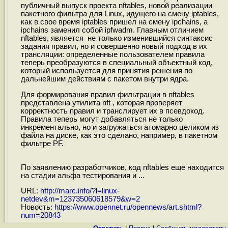
публичный выпуск проекта nftables, новой реализации
пакетного фильтра для Linux, идущего на смену iptables,
как в свое время iptables пришел на смену ipchains, а
ipchains заменил собой ipfwadm. Главным отличием
nftables, является не только изменившийся синтаксис
задания правил, но и совершенно новый подход в их
трансляции: определенные пользователем правила
теперь преобразуются в специальный объектный код,
который используется для принятия решения по
дальнейшим действиям с пакетом внутри ядра.
Для формирования правил фильтрации в nftables
представлена утилита nft , которая проверяет
корректность правил и транслирует их в псевдокод.
Правила теперь могут добавляться не только
инкрементально, но и загружаться атомарно целиком из
файла на диске, как это сделано, например, в пакетном
фильтре PF.
По заявлению разработчиков, код nftables еще находится
на стадии альфа тестирования и ...
URL:
http://marc.info/?l=linux-
netdev&m=123735060618579&w=2
Новость:
https://www.opennet.ru/opennews/art.shtml?
num=20843