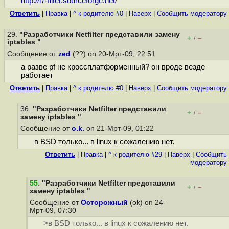
http://l7-filter.sourceforge.net
/
Ответить
|
Правка
|
^ к родителю #0
|
Наверх
|
Cообщить модератору
29.
"Разработчики Netfilter представили замену
+
–
/
iptables "
Сообщение от
zed
(??) on 20-Мрт-09, 22:51
а разве pf не кроссплатформенный? он вроде везде
работает
Ответить
|
Правка
|
^ к родителю #0
|
Наверх
|
Cообщить модератору
36.
"Разработчики Netfilter представили
+
–
/
замену iptables "
Сообщение от
o.k.
on 21-Мрт-09, 01:22
в BSD только... в linux к сожалению нет.
Ответить
|
Правка
|
^ к родителю #29
|
Наверх
|
Cообщить
модератору
55
.
"Разработчики Netfilter представили
+
–
/
замену iptables "
Сообщение от
Осторожный
(ok) on 24-
Мрт-09, 07:30
>в BSD только... в linux к сожалению нет.