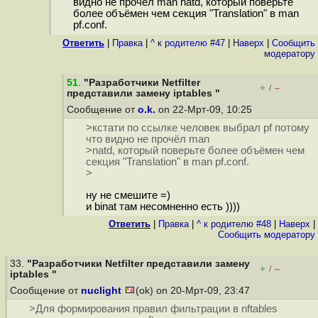
видно не прочёл man natd, который поверьте
более объёмен чем секция "Translation" в man
pf.conf.
Ответить
|
Правка
|
^ к родителю #47
|
Наверх
|
Cообщить
модератору
51
.
"Разработчики Netfilter
+
–
/
представили замену iptables "
Сообщение от
o.k.
on 22-Мрт-09, 10:25
>кстати по ссылке человек выбрал pf потому
что видно не прочёл man
>natd, который поверьте более объёмен чем
секция "Translation" в man pf.conf.
>
ну не смешите =)
и binat там несомненно есть ))))
Ответить
|
Правка
|
^ к родителю #48
|
Наверх
|
Cообщить модератору
33.
"Разработчики Netfilter представили замену
+
–
/
iptables "
Сообщение от
nuclight
(ok) on 20-Мрт-09, 23:47
>Для формирования правил фильтрации в nftables