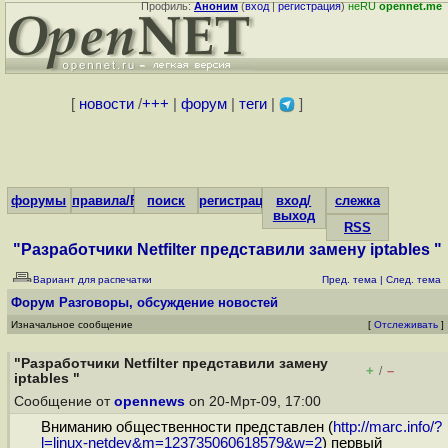
Профиль:
Аноним
(
вход
|
регистрация
)
неRU
opennet.me
[
новости
/
+++
|
форум
|
теги
|
]
форумы
правила/FAQ
поиск
регистрация
вход/
слежка
выход
RSS
"Разработчики Netfilter представили замену iptables "
Вариант для распечатки
Пред. тема
|
След. тема
Форум
Разговоры, обсуждение новостей
Изначальное сообщение
[
Отслеживать
]
"Разработчики Netfilter представили замену
+
–
/
iptables "
Сообщение от
opennews
on 20-Мрт-09, 17:00
Вниманию общественности представлен (
http://marc.info/?
l=linux-netdev&m=123735060618579&w=2
) первый