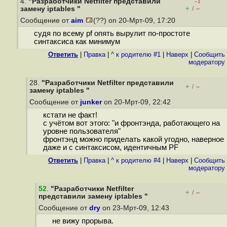
4.
"Разработчики Netfilter представили
–1
+
–
замену iptables "
/
Сообщение от
aim
(??) on 20-Мрт-09, 17:20
судя по всему pf опять вырулит по-простоте
синтаксиса как минимум
Ответить
|
Правка
|
^ к родителю #1
|
Наверх
|
Cообщить
модератору
28.
"Разработчики Netfilter представили
+
–
/
замену iptables "
Сообщение от
junker
on 20-Мрт-09, 22:42
кстати не факт!
с учётом вот этого: "и фронтэнда, работающего на
уровне пользователя"
фронтэнд можно приделать какой угодно, наверное
даже и с синтаксисом, идентичным PF
Ответить
|
Правка
|
^ к родителю #4
|
Наверх
|
Cообщить
модератору
52
.
"Разработчики Netfilter
+
–
/
представили замену iptables "
Сообщение от
dry
on 23-Мрт-09, 12:43
не вижу прорыва.