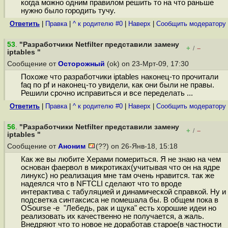
когда можно одним правилом решить то на что раньше
нужно было городить тучу.
Ответить
|
Правка
|
^ к родителю #0
|
Наверх
|
Cообщить модератору
53
.
"Разработчики Netfilter представили замену
+
–
/
iptables "
Сообщение от
Осторожный
(ok) on 23-Мрт-09, 17:30
Похоже что разработчики iptables наконец-то прочитали
faq по pf и наконец-то увидели, как они были не правы.
Решили срочно исправиться и все переделать ...
Ответить
|
Правка
|
^ к родителю #0
|
Наверх
|
Cообщить модератору
56
.
"Разработчики Netfilter представили замену
+
–
/
iptables "
Сообщение от
Аноним
(??) on 26-Янв-18, 15:18
Как же вы любите Херами помериться. Я не знаю на чем
основан фаервол в микротиках(учитывая что он на ядре
линукс) но реализация мне там очень нравится. так же
надеялся что в NFTCLI сделают что то вроде
интерактива с табуляцией и динамической справкой. Ну и
подсветка синтаксиса не помешала бы. В общем пока в
OSourse -е "Лебедь, рак и щука" есть хорошие идеи но
реализовать их качественно не получается, а жаль.
Внедряют что то новое не доработав старое(в частности