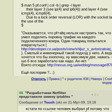
$ man 5 pf.conf | col -b | grep -i layer
their layer 3 (see ip(4) and ip6(4)) and layer 4 (see
icmp(4), icmp6(4),
Due to a lock order reversal (LOR) with the socket la
the use of the
$
"Оказывается, что pf+altq нельзя настроить так, что
умел поделить поровну трафик на каждого
подключенного юзера. Один товарищ попытался
извратнуться (
http://developer.co.ua/posts/view/shljuz_s_avtorizatsiej_
). Смелый и инженерный такой подход у него. А вед
хочется что бы кнопочку, ну максимум две, нажать -
шо б все заработало как надо. Ан нет. "
Взято отсюда:
http://nexus.org.ua/weblog/message/87
Ещё поспорим ?.. :)
Ответить
|
Правка
|
^ к родителю #34
|
Наверх
|
Cоо
модер
48
.
"Разработчики Netfilter
+
–
/
представили замену iptables "
Сообщение от
Touch
(ok) on 21-Мрт-09, 19:18
кстати по ссылке человек выбрал pf потому что