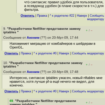
что синтаксис правил удобен для пользователя,
а псевдокод удобен (в плане скорости в т.ч.) для
фильтра.
Ответить
|
Правка
|
^ к родителю #22
|
Наверх
|
Cообщить
модератору
9.
"Разработчики Netfilter представили замену
+
–
/
iptables "
Сообщение от
Аноним
(??) on 20-Мрт-09, 17:44
Напоминиет миграцию от комбайнеров к шейдерам в
OpenGL.
Ответить
|
Правка
|
^ к родителю #0
|
Наверх
|
Cообщить модератору
10.
"Разработчики Netfilter представили замену
+
–
/
iptables "
Сообщение от
Аноним
(??) on 20-Мрт-09, 17:48
Интересно, синтаксис iptables ужасен, новый nftables мне
нравится, хотя лучше pf-а ещё нечего не видел, для
конечно.
Ответить
|
Правка
|
^ к родителю #0
|
Наверх
|
Cообщить модератору
49
.
"Разработчики Netfilter представили
+
–
/
замену iptables "