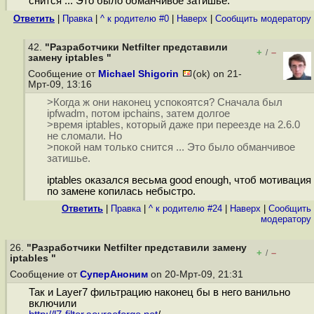
снится ... Это было обманчивое затишье.
Ответить
|
Правка
|
^ к родителю #0
|
Наверх
|
Cообщить модератору
42.
"Разработчики Netfilter представили
+
–
/
замену iptables "
Сообщение от
Michael Shigorin
(ok) on 21-
Мрт-09, 13:16
>Когда ж они наконец успокоятся? Сначала был
ipfwadm, потом ipchains, затем долгое
>время iptables, который даже при переезде на 2.6.0
не сломали. Но
>покой нам только снится ... Это было обманчивое
затишье.
iptables оказался весьма good enough, чтоб мотивация
по замене копилась небыстро.
Ответить
|
Правка
|
^ к родителю #24
|
Наверх
|
Cообщить
модератору
26.
"Разработчики Netfilter представили замену
+
–
/
iptables "
Сообщение от
СуперАноним
on 20-Мрт-09, 21:31
Так и Layer7 фильтрацию наконец бы в него ванильно
включили