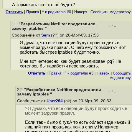
А тормозить все это не будет?
Ответить
|
Правка
|
^ к родителю #0
|
Наверх
|
Cообщить модератору
11.
"Разработчики Netfilter представили
+
–
/
замену iptables "
Сообщение от
Sem
(??) on 20-Мрт-09, 17:53
Я думаю, что все операции будут происходить в
момент загрузки правил. С чего ему тормозить? Вот
работать быстрее iptables будет точно.
Мне вот интересно, как будет реализован ipq? Не
хотелось бы наработки переписывать.
Ответить
|
Правка
|
^ к родителю #3
|
Наверх
|
Cообщить
модератору
22.
"Разработчики Netfilter представили
+
–
/
замену iptables "
Сообщение от
User294
(ok) on 20-Мрт-09, 20:33
>Я думаю, что все операции будут происходить в
момент загрузки правил.
Если так - было б гут.А то есть области где каждый
лишний такт проца-как нож в спину.Например
мелкие роутеры с не особо каким процом