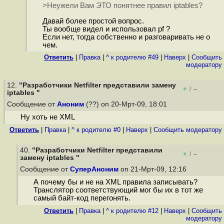
>Неужели Вам ЭТО понятнее правил iptables?
Давай более простой вопрос.
Ты вообще видел и использовал pf ?
Если нет, тогда собственно и разговаривать не о
чем.
Ответить
|
Правка
|
^ к родителю #49
|
Наверх
|
Cообщить
модератору
12.
"Разработчики Netfilter представили замену
+
–
/
iptables "
Сообщение от
Аноним
(??) on 20-Мрт-09, 18:01
Ну хоть не XML
Ответить
|
Правка
|
^ к родителю #0
|
Наверх
|
Cообщить модератору
40.
"Разработчики Netfilter представили
+
–
/
замену iptables "
Сообщение от
СуперАноним
on 21-Мрт-09, 12:16
А почему бы и не на XML правила записывать?
Транслятор соответствующий мог бы их в тот же
самый байт-код перегонять.
Ответить
|
Правка
|
^ к родителю #12
|
Наверх
|
Cообщить
модератору