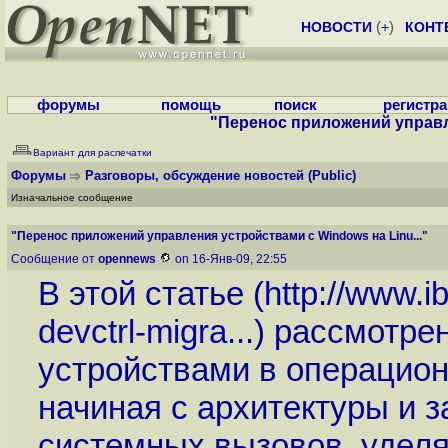
НОВОСТИ
(
+
)
КОНТ
форумы
помощь
поиск
регистр
"Перенос приложений управле
Вариант для распечатки
Форумы
Разговоры, обсуждение новостей
(Public)
Изначальное сообщение
"Перенос приложений управления устройствами с Windows на Linu..."
Сообщение от
opennews
on 16-Янв-09, 22:55
В этой статье (
http://www.i
devctrl-migra...
) рассмотре
устройствами в операцион
начиная с архитектуры и 
системных вызовов, удел