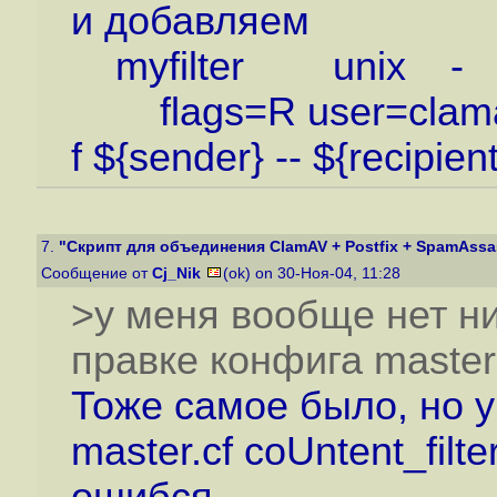
и добавляем
myfilter uni
flags=R user=clamav ar
f ${sender} -- ${recipient
7.
"Скрипт для объединения ClamAV + Postfix + SpamAssass
Сообщение от
Cj_Nik
(ok) on 30-Ноя-04, 11:28
>у меня вообще нет н
правке конфига master.
Тоже самое было, но у
master.cf coUntent_filt