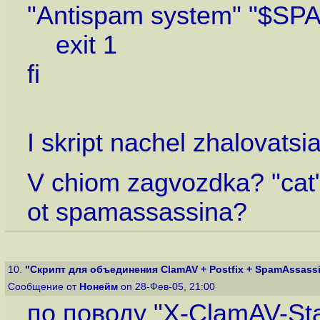
"Antispam system" "$S
exit 1
fi
I skript nachel zhalovatsia
V chiom zagvozdka? "cat" 
ot spamassassina?
10.
"Скрипт для объединения ClamAV + Postfix + SpamAssassin
Сообщение от
Нонейм
on 28-Фев-05, 21:00
по поводу "X-ClamAV-Stat