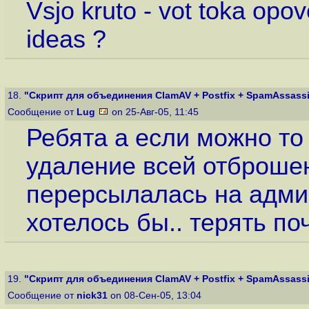
Vsjo kruto - vot toka opov
ideas ?
18.
"Скрипт для объединения ClamAV + Postfix + SpamAssassin
Сообщение от
Lug
on 25-Авг-05, 11:45
Ребята а если можно то 
удаление всей отброшен
перерсылалась на админ
хотелось бы.. терять по
19.
"Скрипт для объединения ClamAV + Postfix + SpamAssassin
Сообщение от
nick31
on 08-Сен-05, 13:04