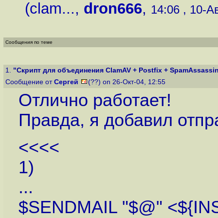
(clam...
,
dron666
,
14:06 , 10-Ав
Сообщения по теме
1.
"Скрипт для объединения ClamAV + Postfix + SpamAssassin 
Сообщение от
Сергей
(??) on 26-Окт-04, 12:55
Отлично работает!
Правда, я добавил отп
<<<<
1)
...
$SENDMAIL "$@" <${INS