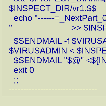
$INSPECT_DIR/vr1.$$
echo "------=_NextPar
" >> $INSPECT_
$SENDMAIL -f $VIRUSAD
$VIRUSADMIN < $INSPE
$SENDMAIL "$@" <${IN
exit 0
;;
-------------------------------