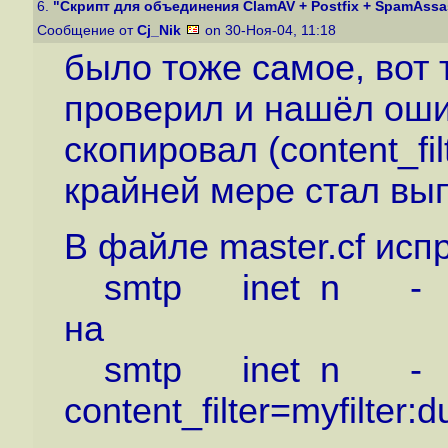
6.
"Скрипт для объединения ClamAV + Postfix + SpamAssass
Сообщение от
Cj_Nik
on 30-Ноя-04, 11:18
было тоже самое, вот 
проверил и нашёл ошиб
скопировал (content_fi
крайней мере стал вы
В файле master.cf исп
smtp inet n 
на
smtp inet n -
content_filter=myfilter