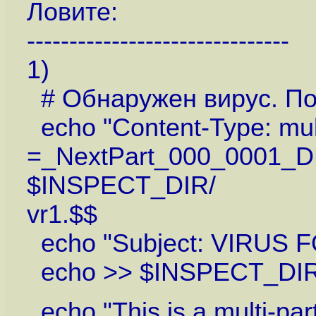
Ловите:
-------------------------------
1)
# Обнаружен вирус. П
echo "Content-Type: mult
=_NextPart_000_0001_
$INSPECT_DIR/
vr1.$$
echo "Subject: VIRUS 
echo >> $INSPECT_DIR
echo "This is a multi-pa