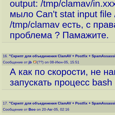
output: /tmp/clamav/in.ххх
мыло Can't stat input file
/tmp/clamav есть, с пра
проблема ? Памажите.
16.
"Скрипт для объединения ClamAV + Postfix + SpamAssassin
Сообщение от
jb
(??) on 08-Июн-05, 15:51
А как по скорости, не н
запускать процесс bash
17.
"Скрипт для объединения ClamAV + Postfix + SpamAssassin
Сообщение от
Boo
on 20-Авг-05, 02:16