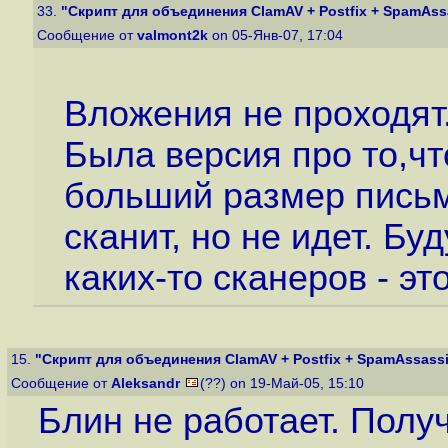
33.
"Скрипт для объединения ClamAV + Postfix + SpamAssas
Сообщение от
valmont2k
on 05-Янв-07, 17:04
Вложения не проходят
Была версия про то,ч
больший размер письм
сканит, но не идет. Бу
каких-то сканеров - эт
15.
"Скрипт для объединения ClamAV + Postfix + SpamAssassin
Сообщение от
Aleksandr
(??) on 19-Май-05, 15:10
Блин не работает. Полу