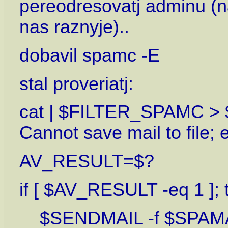
pereodresovatj adminu (na 
nas raznyje)..
dobavil spamc -E
stal proveriatj:
cat | $FILTER_SPAMC > $
Cannot save mail to file;
AV_RESULT=$?
if [ $AV_RESULT -eq 1 ]; 
$SENDMAIL -f $SPAMA