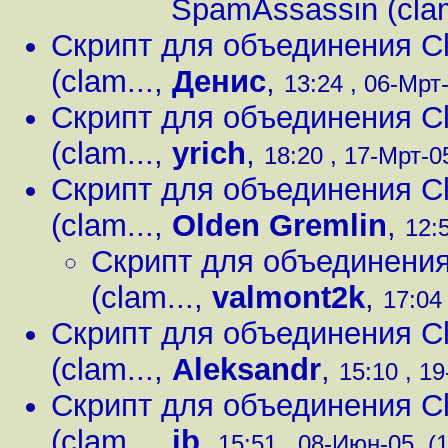
SpamAssassin (clam
Скрипт для объединения Cl
(clam...
,
Денис
,
13:24 , 06-Мрт-
Скрипт для объединения Cl
(clam...
,
yrich
,
18:20 , 17-Мрт-05
Скрипт для объединения Cl
(clam...
,
Olden Gremlin
,
12:
Скрипт для объединения
(clam...
,
valmont2k
,
17:04 
Скрипт для объединения Cl
(clam...
,
Aleksandr
,
15:10 , 19
Скрипт для объединения Cl
(clam...
,
jb
,
15:51 , 08-Июн-05, (