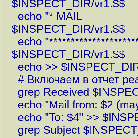
$INSPECT_DIR/vr1.$$
echo "* MA
$INSPECT_DIR/vr1.$$
echo "*********************
$INSPECT_DIR/vr1.$$
echo >> $INSPECT_DIR
# Включаем в отчет ре
grep Received $INSPEC
echo "Mail from: $2 (ma
echo "To: $4" >> $INSP
grep Subject $INSPECT