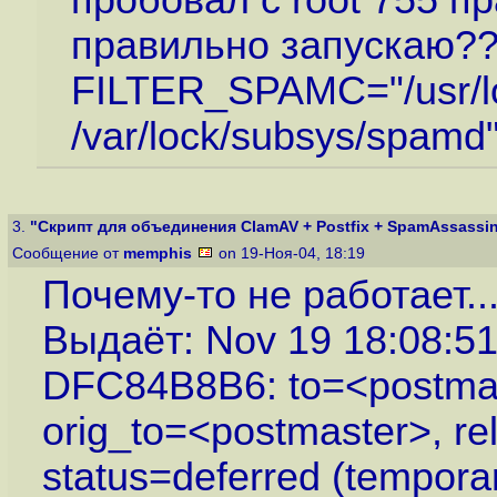
пробовал c root 755 
правильно запускаю?
FILTER_SPAMC="/usr/loc
/var/lock/subsys/spamd
3.
"Скрипт для объединения ClamAV + Postfix + SpamAssassin 
Сообщение от
memphis
on 19-Ноя-04, 18:19
Почему-то не работает..
Выдаёт: Nov 19 18:08:51 
DFC84B8B6: to=<postmas
orig_to=<postmaster>, rel
status=deferred (tempora