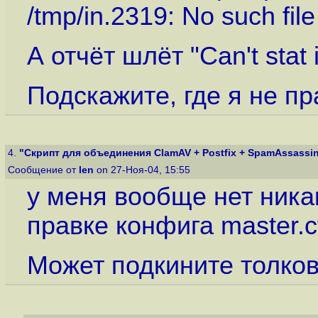
/tmp/in.2319: No such file 
А отчёт шлёт "Can't stat in
Подскажите, где я не пр
4.
"Скрипт для объединения ClamAV + Postfix + SpamAssassin 
Сообщение от
len
on 27-Ноя-04, 15:55
у меня вообще нет ника
правке конфига master.c
Может подкините толков