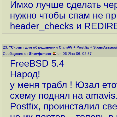
Имхо лучше сделать чер
нужно чтобы спам не пр
header_checks и REDIR
23.
"Скрипт для объединения ClamAV + Postfix + SpamAssassin
Сообщение от
Showjumper
on 06-Янв-06, 02:57
FreeBSD 5.4
Народ!
у меня трабл ! Юзал ето
схему поднял на amavis
Postfix, проинсталил св