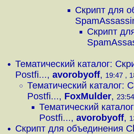
Скрипт для о
SpamAssassin
Скрипт для
SpamAssass
Тематический каталог: Ск
Postfi...
,
avorobyoff
,
19:47 , 
Тематический каталог: 
Postfi...
,
FoxMulder
,
23:54
Тематический катало
Postfi...
,
avorobyoff
,
1
Скрипт для объединения Cl