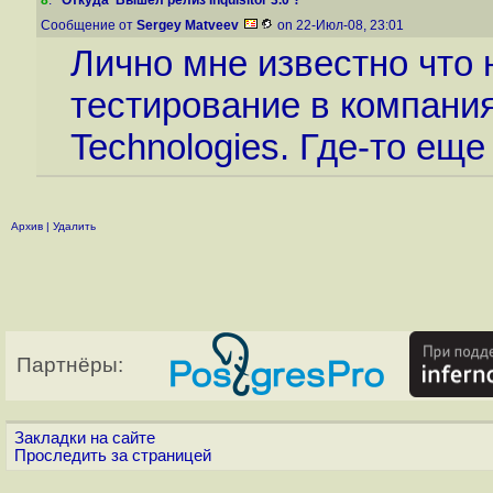
8
.
"Откуда 'Вышел релиз Inquisitor 3.0'?"
Сообщение от
Sergey Matveev
on 22-Июл-08, 23:01
Лично мне известно что
тестирование в компания
Technologies. Где-то еще 
Архив
|
Удалить
Партнёры:
Закладки на сайте
Проследить за страницей