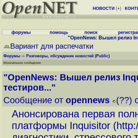
НОВОСТИ
(
+
)
КОНТ
форумы
помощь
поиск
регистр
"OpenNews: Вышел релиз Inqu
Вариант для распечатки
Форумы
Разговоры, обсуждение новостей
(Public)
Изначальное сообщение
"OpenNews: Вышел релиз Inqu
тестиров..."
Сообщение от
opennews
(??) 
Анонсирована первая полн
платформы Inquisitor (
http:
диагностики, стрессового