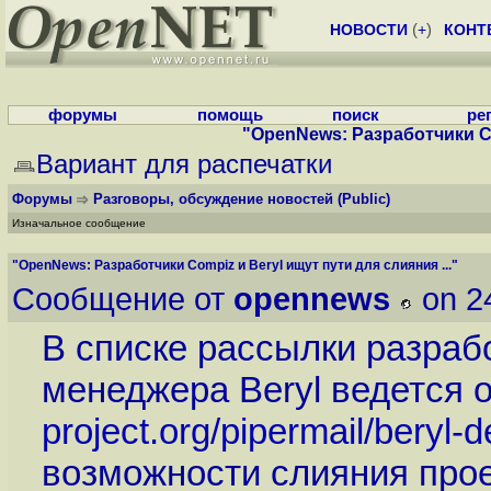
НОВОСТИ
(
+
)
КОНТ
форумы
помощь
поиск
ре
"OpenNews: Разработчики Com
Вариант для распечатки
Форумы
Разговоры, обсуждение новостей
(Public)
Изначальное сообщение
"OpenNews: Разработчики Compiz и Beryl ищут пути для слияния ..."
Сообщение от
opennews
on 2
В списке рассылки разраб
менеджера Beryl ведется 
project.org/pipermail/beryl
возможности слияния прое