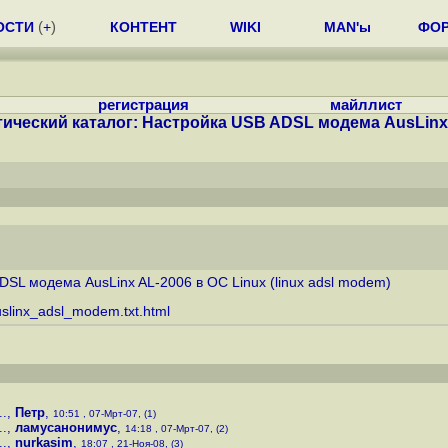
ОСТИ
(
+
)
КОНТЕНТ
WIKI
MAN'ы
ФО
регистрация
майллист
ический каталог: Настройка USB ADSL модема AusLinx A
DSL модема AusLinx AL-2006 в ОС Linux (linux adsl modem)
slinx_adsl_modem.txt.html
..
,
Петр
,
10:51 , 07-Мрт-07, (1)
..
,
ламусанонимус
,
14:18 , 07-Мрт-07, (2)
..
,
nurkasim
,
18:07 , 21-Ноя-08, (3)