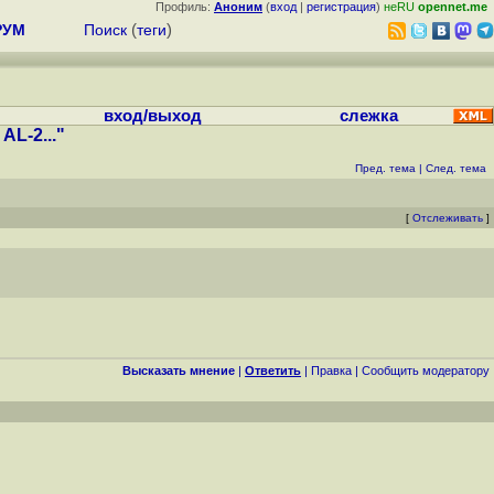
Профиль:
Аноним
(
вход
|
регистрация
)
неRU
opennet.me
РУМ
Поиск
(
теги
)
вход/выход
слежка
L-2..."
Пред. тема
|
След. тема
[
Отслеживать
]
Высказать мнение
|
Ответить
|
Правка
|
Cообщить модератору