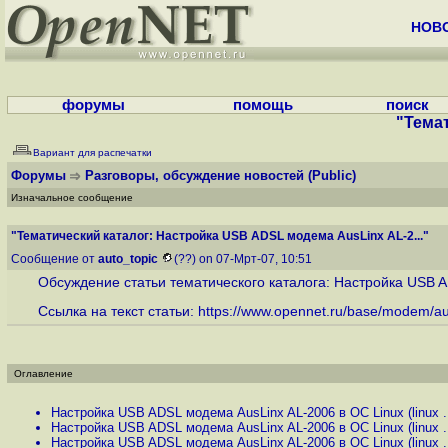
НОВ
форумы
помощь
поиск
"Темат
Вариант для распечатки
Форумы
Разговоры, обсуждение новостей
(Public)
Изначальное сообщение
"Тематический каталог: Настройка USB ADSL модема AusLinx AL-2..."
Сообщение от
auto_topic
(??) on 07-Мрт-07, 10:51
Обсуждение статьи тематического каталога: Настройка USB A
Ссылка на текст статьи:
https://www.opennet.ru/base/modem/au
Оглавление
Настройка USB ADSL модема AusLinx AL-2006 в ОС Linux (linux .
Настройка USB ADSL модема AusLinx AL-2006 в ОС Linux (linux .
Настройка USB ADSL модема AusLinx AL-2006 в ОС Linux (linux .