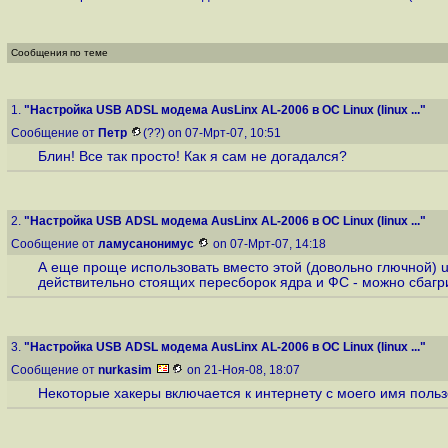
Сообщения по теме
1.
"Настройка USB ADSL модема AusLinx AL-2006 в ОС Linux (linux ..."
Сообщение от
Петр
(??) on 07-Мрт-07, 10:51
Блин! Все так просто! Как я сам не догадался?
2.
"Настройка USB ADSL модема AusLinx AL-2006 в ОС Linux (linux ..."
Сообщение от
ламусанонимус
on 07-Мрт-07, 14:18
А еще проще использовать вместо этой (довольно глючной) usb
действительно стоящих пересборок ядра и ФС - можно сбагр
3.
"Настройка USB ADSL модема AusLinx AL-2006 в ОС Linux (linux ..."
Сообщение от
nurkasim
on 21-Ноя-08, 18:07
Некоторые хакеры включается к интернету с моего имя поль