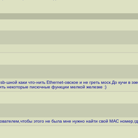
-шной каки что-нить Ethernet-овское и не греть моск.До кучи в эз
ить некоторые писючные функции мелкой железке :)
зователем,чтобы этого не была мне нужно найти свой МАС номер,