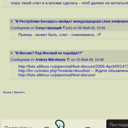
пора такой слет и в москве сделать - чтоб далеко не мотатьс
3.
"В Республике Беларусь пройдет международная Linux конференц
Сообщение от
Сочуствующий
(ok) on 09-Май-06, 10:06
Пьянка - может быть, слет - сомневаюсь :-P
4.
"В Москве? Под Москвой не подойдёт?"
Сообщение от
Andrey Mitrofanov
on 10-Май-06, 10:48
http://lists.altlinux.ru/pipermail/fest-discuss/2006-April/00147
http://lrn.ru/index.php?module=linuxfest
-- Ждите объявления
http://lists.altlinux.ru/pipermail/fest-discuss/
Архив
|
Удалить