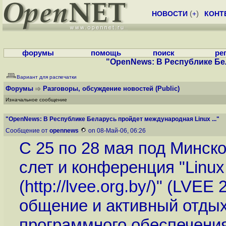
НОВОСТИ
(
+
)
КОНТ
форумы
помощь
поиск
ре
"OpenNews: В Республике Бел
Вариант для распечатки
Форумы
Разговоры, обсуждение новостей
(Public)
Изначальное сообщение
"OpenNews: В Республике Беларусь пройдет международная Linux ..."
Сообщение от
opennews
on 08-Май-06, 06:26
С 25 по 28 мая под Минск
слет и конференция "Linux 
(
http://lvee.org.by
/)" (LVEE
общение и активный отдых
программного обеспечения 