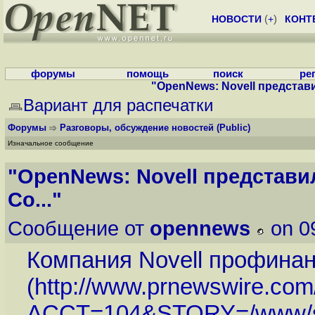
НОВОСТИ
(
+
)
КОНТ
форумы
помощь
поиск
ре
"OpenNews: Novell представи
Вариант для распечатки
Форумы
Разговоры, обсуждение новостей
(Public)
Изначальное сообщение
"OpenNews: Novell представи
Co..."
Сообщение от
opennews
on 0
Компания Novell профина
(
http://www.prnewswire.com/c
ACCT=104&STORY=/www/st