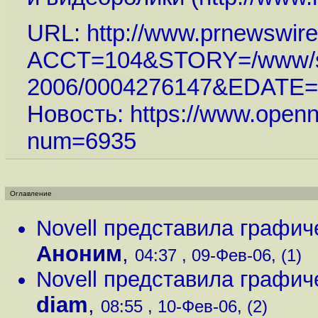
URL:
http://www.prnewswire.
ACCT=104&STORY=/www/st
2006/0004276147&EDATE=
Новость:
https://www.openn
num=6935
Оглавление
Novell представила графи
Аноним
,
04:37 , 09-Фев-06, (1)
Novell представила графи
diam
,
08:55 , 10-Фев-06, (2)