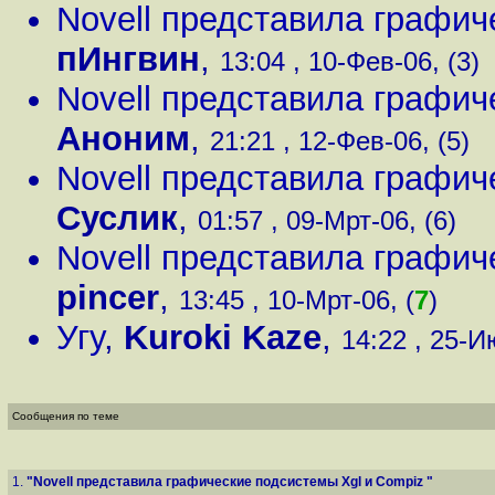
Novell представила графи
пИнгвин
,
13:04 , 10-Фев-06, (3)
Novell представила графи
Аноним
,
21:21 , 12-Фев-06, (5)
Novell представила графи
Суслик
,
01:57 , 09-Мрт-06, (6)
Novell представила графи
pincer
,
13:45 , 10-Мрт-06, (
7
)
Угу
,
Kuroki Kaze
,
14:22 , 25-И
Сообщения по теме
1.
"Novell представила графические подсистемы Xgl и Compiz "