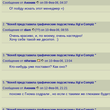
Сообщение от
Аноним
on 09-Фев-06, 04:37
О! пойду искать этот менеджер =)
2.
"Novell представила графические подсистемы Xgl и Compiz "
Сообщение от
diam
(??) on 10-Фев-06, 08:55
Очень красиво, и, по моему, очень наглядно!
Хочу себе такой-же десктоп. :)
3.
"Novell представила графические подсистемы Xgl и Compiz "
Сообщение от
пИнгвин
on 10-Фев-06, 13:04
Кто-нибудь уже поставил? Как оно?
5.
"Novell представила графические подсистемы Xgl и Compiz "
Сообщение от
Аноним
on 12-Фев-06, 21:21
похоже с Гнома содрали , но если с такими же глюками будет.
6.
"Novell представила графические подсистемы Xgl и Compiz "