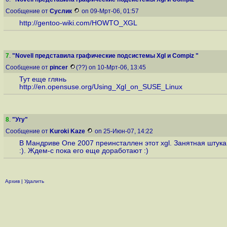
Сообщение от
Суслик
on 09-Мрт-06, 01:57
http://gentoo-wiki.com/HOWTO_XGL
7
.
"Novell представила графические подсистемы Xgl и Compiz "
Сообщение от
pincer
(??) on 10-Мрт-06, 13:45
Тут еще глянь
http://en.opensuse.org/Using_Xgl_on_SUSE_Linux
8
.
"Угу"
Сообщение от
Kuroki Kaze
on 25-Июн-07, 14:22
В Мандриве One 2007 преинсталлен этот xgl. Занятная штука
:). Ждем-с пока его еще доработают :)
Архив
|
Удалить