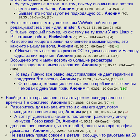
Ну суть даже не в этом, а в том, почему аноним выше вот так
взял и записал Harmo
,
Аноним
(113), 17:50 , 08-Сен-24, (53)
+2
Бывает что используют не подходящую ос
,
Аноним
(70),
19:35 , 08-Сен-24, (70)
Ну ты же знаешь, что у всяких там VxWorks обычно три
редакцииsoft realtime - для
,
mister_0
(?), 18:54 , 08-Сен-24, (63)
С Huawei хороший пример, но систему не ту взяли У них Linux с
РТ патчами работа
,
Fbekwbshru
(?), 21:22 , 08-Сен-24, (84)
Из всего вопиющего вранья на опеннете в комментариях, это
какой-то наиболее вопи
,
Аноним
(8), 03:55 , 09-Сен-24, (98)
+2
У Huawei есть несколько разных ОС с одним названием Harmony
Одна из них перепил
,
Аноним
(116), 07:20 , 09-Сен-24, (116)
Вообще-то это и были довольно большие рефакторы
позволяющие дать именно гарантии
,
Аноним
(105), 05:14 , 09-Сен-24,
(105)
Но ведь Линукс все равно индустриаловке не даёт гарантий и
поддержки Это васяно
,
Аноним
(5), 12:28 , 09-Сен-24, (136)
+1
О, поверьте, желающих помочь сильно прибавится - если вы
чемодан с деньгами прин
,
Аноним
(-), 03:01 , 10-Сен-24, (
180
)
Вообще-то это правильнее называть режим псевдореального
времени Т е фактичес
,
Аноним
(59), 18:08 , 08-Сен-24, (59)
+5
Разберитесь для начала что это и с чем его едят, потом
приходите со своими вариа
,
Аноним
(61), 18:18 , 08-Сен-24, (61)
–1
А вот тут дилетанты какие-то поставили грамотному анону
минусов Позор какой Эт
,
Аноним
(-), 05:22 , 09-Сен-24, (108)
да вроде все понимают, что это soft rt, один ты до орфографии
докопался
,
Аноним
(90), 22:50 , 08-Сен-24, (91)
–1
Не вдаваясь прямо совсем в детали, сообщу, что работаем на 50
мкс для определённ
,
Аноним