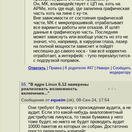
Он, МК, взаимодействует с ЦП на, хоть на
АРМе, хоть где ещё, где запилена графическая
часть хоть на лине с ку-ти.
Вне зависимости от состояния графической
части, МК с микропрошивкой, отрабатывает
все варианты работы или отказов. И шлёт
данные в графическую часть. Последняя
может зависнуть или вообще упасть но это не
значит, что, например, в хирургии глаза, лазер
на полной мощности зависнет и пойдёт
неспешно до самого носа - там всё корректно
отработает, а интерфейс - тупо перезапустится
с подгрузкой поправок.
Ответить
|
Правка
|
К родителю #47
|
Наверх
|
Cообщить
модератору
55.
"В ядре Linux 6.12 намерены
реализовать возможность
+
–
/
включения..."
Сообщение от
equeim
(ok), 08-Сен-24, 17:54
Они требуют бумажку о прохождении аудита, а не
аудит. Если это какой-нибудь аналоговнетный
дистрибутив линукса, то такая бумажка у него
тоже будет, но никто не будет проводить аудит
10000 пакетов из которых он собран. Достаточно
просто переклеить копирайт.