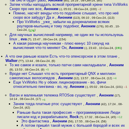
так оно и будет рабо
,
Аноним
(60), 18:16 , 08-Сен-24, (60)
Затем чтобы наподдать всякой проприетарной хрени типа VxWorks
Скоро про них все
,
Аноним
(-), 05:01 , 09-Сен-24, (100)
–2
Помню, насчёт венды что-то подобное слышал, что про неё
скоро все забудут Да и
,
Аноним
(113), 06:10 , 09-Сен-24, (113)
Про VxWorks _уже_ забыли на дохреналионе всяких
роутеров-мыльниц и тому подобног
,
Аноним
(176), 00:45 , 10-
Сен-24, (
)
176
Для научных вычислений например, не один же ты используешь
linux
,
eva
(?), 15:47 , 09-Сен-24, (154)
А какая разница научникам - плюс-минус 10 секунд на
вычисления что-то меняют Он
,
Аноним
(-), 23:43 , 10-Сен-24, (
191
)
А что они раньше юзали Есть что-то опенсорсное в этом плане
,
Walker
(??), 13:44 , 08-Сен-24, (6)
То же самое и юзали, только патчи сами накладывали
,
Аноним
(9), 13:53 , 08-Сен-24, (9)
+5
Вроде нет Слышал что есть проприетарный QNX и миллион
самописных велосипедов
,
Аноним
(12), 13:57 , 08-Сен-24, (12)
+4
Еще VxWorks Но у обоих лицензирование - во, фичи
относительно пингвина - во, ну
,
Аноним
(-), 05:02 , 09-Сен-24, (101)
–1
Вагон и маленькая тележка RTOSов существует
,
Аноним
(17),
14:14 , 08-Сен-24, (17)
+6
Зачем тогда платные ртос существуют
,
Аноним
(42), 17:24 , 08-
Сен-24, (42)
Раньше была такая профессия -- программирование Люди
писали код и разрабатывали
,
Rock
(?), 17:32 , 08-Сен-24, (45)
+12
Это фантастика
,
Аноним
(56), 17:55 , 08-Сен-24, (58)
А потом пришёл такой мужик с большой бородой и всех их