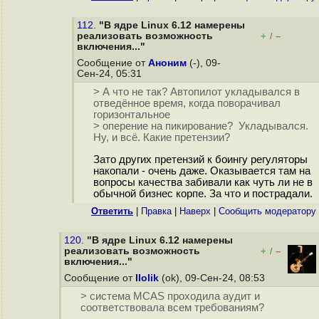
112.
"В ядре Linux 6.12 намерены
реализовать возможность
+
–
/
включения..."
Сообщение от
Аноним
(-), 09-
Сен-24, 05:31
> А что не так? Автопилот укладывался в
отведённое время, когда поворачивал
горизонтальное
> оперение на пикирование? Укладывался.
Ну, и всё. Какие претензии?
Зато других претензий к боингу регуляторы
накопали - очень даже. Оказывается там на
вопросы качества забивали как чуть ли не в
обычной бизнес корпе. За что и пострадали.
Ответить
|
Правка
|
Наверх
|
Cообщить модератору
120.
"В ядре Linux 6.12 намерены
реализовать возможность
+
–
/
включения..."
Сообщение от
llolik
(ok), 09-Сен-24, 08:53
> система MCAS проходила аудит и
соответствовала всем требованиям?