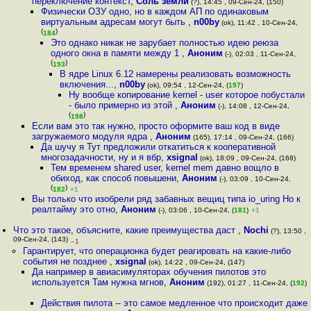
переключение контекст
,
Соль земли
(?), 14:45 , 09-Сен-24, (150)
Физически ОЗУ одно, но в каждом АП по одинаковым
виртуальным адресам могут быть
,
n00by
(ok), 11:42 , 10-Сен-24,
(
)
184
Это однако никак не зарубает полностью идею реюза
одного окна в памяти между 1
,
Аноним
(-), 02:03 , 11-Сен-24,
(
)
193
В ядре Linux 6.12 намерены реализовать возможность
включения...
,
n00by
(ok), 09:54 , 12-Сен-24, (
197
)
Ну вообще копирование kernel - user которое побустали
- было примерно из этой
,
Аноним
(-), 14:08 , 12-Сен-24,
(
)
198
Если вам это так нужно, просто оформите ваш код в виде
загружаемого модуля ядра
,
Аноним
(165), 17:14 , 09-Сен-24, (166)
Да шучу я Тут предложили откатиться к кооперативной
многозадачности, ну и я вбр
,
xsignal
(ok), 18:09 , 09-Сен-24, (168)
Тем временем shared user, kernel mem давно вощло в
обиход, как способ повышени
,
Аноним
(-), 03:09 , 10-Сен-24,
(
)
182
+1
Вы только что изобрели ряд забавных вещиц типа io_uring Но к
реалтайму это отно
,
Аноним
(-), 03:06 , 10-Сен-24, (
181
)
+1
Что это такое, объясните, какие преимущества даст
,
Nochi
(?), 13:50 ,
09-Сен-24, (143)
–1
Гарантирует, что операционка будет реагировать на какие-либо
события не позднее
,
xsignal
(ok), 14:22 , 09-Сен-24, (147)
Да например в авиасимуляторах обучения пилотов это
используется Там нужна мгнов
,
Аноним
(192), 01:27 , 11-Сен-24, (
192
)
Действия пилота -- это самое медленное что происходит даже