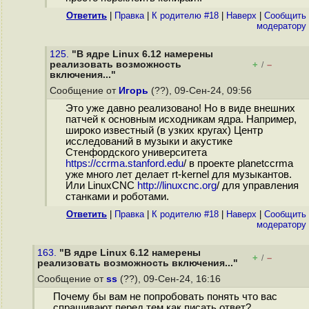
Ответить
|
Правка
|
К родителю #18
|
Наверх
|
Cообщить
модератору
125.
"В ядре Linux 6.12 намерены
реализовать возможность
+
–
/
включения..."
Сообщение от
Игорь
(??), 09-Сен-24, 09:56
Это уже давно реализовано! Но в виде внешних
патчей к основным исходникам ядра. Например,
широко известный (в узких кругах) Центр
исследований в музыки и акустике
Стенфордского университета
https://ccrma.stanford.edu
/ в проекте planetccrma
уже много лет делает rt-kernel для музыкантов.
Или LinuxCNC
http://linuxcnc.org
/ для управления
станками и роботами.
Ответить
|
Правка
|
К родителю #18
|
Наверх
|
Cообщить
модератору
163.
"В ядре Linux 6.12 намерены
+
–
/
реализовать возможность включения..."
Сообщение от
ss
(??), 09-Сен-24, 16:16
Почему бы вам не попробовать понять что вас
спрашивают перед тем как писать ответ?