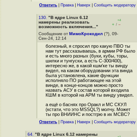
Ответить
|
Правка
|
Наверх
|
Cообщить модератору
130.
"В ядре Linux 6.12
+4
намерены реализовать
+
–
/
возможность включения..."
Сообщение от
МимоКрокодил
(?), 09-
Сен-24, 12:14
болезный, я спросил про какую ПВО ты
нам тут рассказываешь, в армии РФ было
и есть много разных (буки, кубы, торы,
шилки и тунгуски, а есть С-300/400),
интересно же, в какой кшм’ке ты винду
видел, на каком оборудовании эта винда
была установлена, какие функции
исполняло ПО работающее на этой
винде, в конце-концов можно просто
назвать АСУ в состав которой входила
КШМ в которой на АРМ ты винду увидел.
а ещё о баснях про Оракл и МС СКУЛ
(кстати, что это MSSQL?) молчу. Может
ты про ВНИИНС и постгрю в их МСВС?
Ответить
|
Правка
|
Наверх
|
Cообщить модератору
64.
"В ядре Linux 6.12 намерены
+1