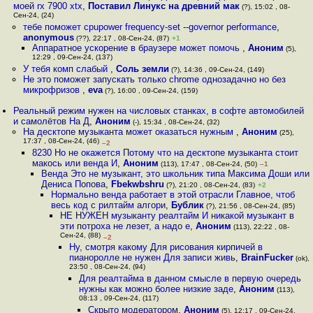
моей rx 7900 xtx
,
Поставил Линукс на древний мак
(?), 15:02 , 08-
Сен-24, (24)
тебе поможет cpupower frequency-set --governor performance
,
anonymous
(??), 22:17 , 08-Сен-24, (87)
+1
Аппаратное ускорение в браузере может помочь
,
Аноним
(5),
12:29 , 09-Сен-24, (137)
У тебя комп слабый
,
Соль земли
(?), 14:36 , 09-Сен-24, (149)
Не это поможет запускать только chrome однозадачно но без
микрофризов
,
eva
(?), 16:00 , 09-Сен-24, (159)
Реальный режим нужен на числовых станках, в софте автомобилей
и самолётов На Д
,
Аноним
(-), 15:34 , 08-Сен-24, (32)
На десктопе музыканта может оказаться нужным
,
Аноним
(25),
17:37 , 08-Сен-24, (46)
–2
8230 Но не окажется Потому что на десктопе музыканта стоит
макось или венда И
,
Аноним
(113), 17:47 , 08-Сен-24, (50)
–1
Венда Это не музыкант, это школьник типа Максима Доши или
Дениса Попова
,
Fbekwbshru
(?), 21:20 , 08-Сен-24, (83)
+2
Нормально венда работает в этой отрасли Главное, чтоб
весь код с рилтайм алгори
,
Бублик
(?), 21:56 , 08-Сен-24, (85)
НЕ НУЖЕН музыканту реалтайм И никакой музыкант в
эти потроха не лезет, а надо е
,
Аноним
(113), 22:22 , 08-
Сен-24, (88)
–2
Ну, смотря какому Для рисования кирпичей в
пианоролле не нужен Для записи живь
,
BrainFucker
(ok),
23:50 , 08-Сен-24, (94)
Для реалтайма в данном смысле в первую очередь
нужны как можно более низкие заде
,
Аноним
(113),
08:13 , 09-Сен-24, (117)
Скрыто модератором
,
Аноним
(5), 12:17 , 09-Сен-24,