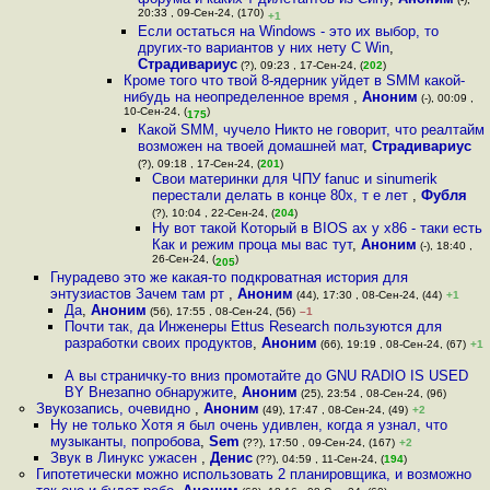
20:33 , 09-Сен-24, (170)
+1
Если остаться на Windows - это их выбор, то
других-то вариантов у них нету С Win
,
Страдивариус
(?), 09:23 , 17-Сен-24, (
202
)
Кроме того что твой 8-ядерник уйдет в SMM какой-
нибудь на неопределенное время
,
Аноним
(-), 00:09 ,
10-Сен-24, (
)
175
Какой SMM, чучело Никто не говорит, что реалтайм
возможен на твоей домашней мат
,
Страдивариус
(?), 09:18 , 17-Сен-24, (
201
)
Свои материнки для ЧПУ fanuc и sinumerik
перестали делать в конце 80х, т е лет
,
Фубля
(?), 10:04 , 22-Сен-24, (
204
)
Ну вот такой Который в BIOS ах у x86 - таки есть
Как и режим проца мы вас тут
,
Аноним
(-), 18:40 ,
26-Сен-24, (
)
205
Гнурадево это же какая-то подкроватная история для
энтузиастов Зачем там рт
,
Аноним
(44), 17:30 , 08-Сен-24, (44)
+1
Да
,
Аноним
(56), 17:55 , 08-Сен-24, (56)
–1
Почти так, да Инженеры Ettus Research пользуются для
разработки своих продуктов
,
Аноним
(66), 19:19 , 08-Сен-24, (67)
+1
А вы страничку-то вниз промотайте до GNU RADIO IS USED
BY Внезапно обнаружите
,
Аноним
(25), 23:54 , 08-Сен-24, (96)
Звукозапись, очевидно
,
Аноним
(49), 17:47 , 08-Сен-24, (49)
+2
Ну не только Хотя я был очень удивлен, когда я узнал, что
музыканты, попробова
,
Sem
(??), 17:50 , 09-Сен-24, (167)
+2
Звук в Линукс ужасен
,
Денис
(??), 04:59 , 11-Сен-24, (
194
)
Гипотетически можно использовать 2 планировщика, и возможно