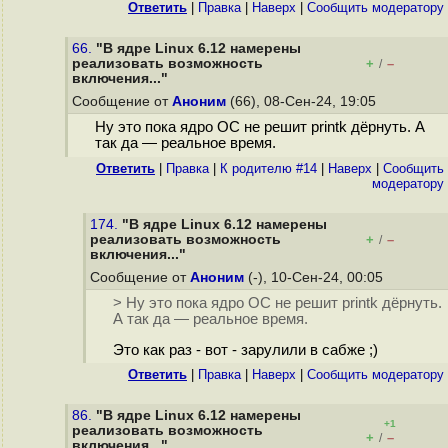
Ответить
|
Правка
|
Наверх
|
Cообщить модератору
66.
"В ядре Linux 6.12 намерены
реализовать возможность
+
–
/
включения..."
Сообщение от
Аноним
(66), 08-Сен-24, 19:05
Ну это пока ядро ОС не решит printk дёрнуть. А
так да — реальное время.
Ответить
|
Правка
|
К родителю #14
|
Наверх
|
Cообщить
модератору
174.
"В ядре Linux 6.12 намерены
реализовать возможность
+
–
/
включения..."
Сообщение от
Аноним
(-), 10-Сен-24, 00:05
> Ну это пока ядро ОС не решит printk дёрнуть.
А так да — реальное время.
Это как раз - вот - зарулили в сабже ;)
Ответить
|
Правка
|
Наверх
|
Cообщить модератору
86.
"В ядре Linux 6.12 намерены
+1
реализовать возможность
+
–
/
включения..."