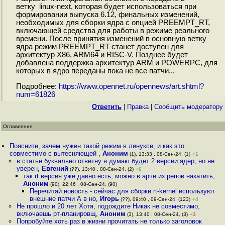
ветку linux-next, которая будет использоваться при
формировании выпуска 6.12, финальных изменений,
необходимых для сборки ядра с опцией PREEMPT_RT,
включающей средства для работы в режиме реального
времени. После принятия изменений в основную ветку
ядра режим PREEMPT_RT станет доступен для
архитектур X86, ARM64 и RISC-V. Позднее будет
добавлена поддержка архитектур ARM и POWERPC, для
которых в ядро переданы пока не все патчи...
Подробнее:
https://www.opennet.ru/opennews/art.shtml?
num=61826
Ответить
|
Правка
|
Cообщить модератору
Оглавление
Поясните, зачем нужен такой режим в линуксе, и как это
совместимо с вытесняющей
,
Аноним
(1), 13:33 , 08-Сен-24, (1)
+1
в статье буквально ответну я думаю будет 2 версии ядер, но не
уверен
,
Евгений
(??), 13:40 , 08-Сен-24, (2)
+6
так rt версия уже давно есть, можно в арче из репов накатить
,
Аноним
(90), 22:46 , 08-Сен-24, (90)
Перечитай новость - сейчас для сборки rt-kernel используют
внешние патчи А в но
,
Игорь
(??), 09:40 , 09-Сен-24, (123)
+4
Не прошло и 20 лет Хотя, подождите Никак не совместимо,
включаешь рт-планировщ
,
Аноним
(3), 13:40 , 08-Сен-24, (3)
–3
Попробуйте хоть раз в жизни прочитать не только заголовок