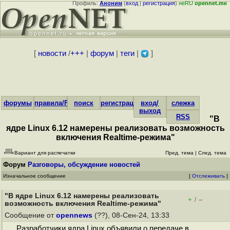
Профиль:
Аноним
(
вход
|
регистрация
)
неRU
opennet.me
[
новости
/
+++
|
форум
|
теги
|
]
форумы
правила/FAQ
поиск
регистрация
вход/
слежка
выход
RSS
"В
ядре Linux 6.12 намерены реализовать возможность
включения Realtime-режима"
Вариант для распечатки
Пред. тема
|
След. тема
Форум
Разговоры, обсуждение новостей
Изначальное сообщение
[
Отслеживать
]
"В ядре Linux 6.12 намерены реализовать
+
–
/
возможность включения Realtime-режима"
Сообщение от
opennews
(??), 08-Сен-24, 13:33
Разработчики ядра Linux объявили о передаче в