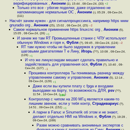
верифицированных
,
Аноним
(1), 15:44 , 08-Сен-24, (33)
+2
Только это все - убогие поделки, даже отдаленно не
напоминающие нормальные ОС
,
Аноним
(-), 05:29 , 09-Сен-24,
(111)
Насчёт зачем нужен - для сигналпроцессинга, например https www
gnuradio org
,
Аноним
(25), 15:02 , 08-Сен-24, (25)
–2
Самое нормальное применение https linuxcnc org
,
Аноним
(5),
15:05 , 08-Сен-24, (26)
+1
И зачем же там RT Промышленные станки с ЧПУ используют
обычную Windows и горя н
,
Фубля
(?), 09:45 , 09-Сен-24, (124)
–2
RT там нужно чтобы не было задержек в управлении
шаговыми двигателями Т е Лину
,
Игорь
(??), 10:08 , 09-Сен-24,
(126)
+1
И что же линуксоидам мешает сделать правильно и
задействовать для управления ося
,
Фубля
(?), 10:40 , 09-
Сен-24, (127)
–1
Прошивка контроллера Ты понимаешь разницу между
управлением самому и управление
,
Аноним
(5), 12:14 ,
09-Сен-24, (129)
+1
Даже если вы купили плату с fpga и входами
выходами на борту, то возможность ДЛЯ
,
psv
(??),
11:54 , 10-Сен-24, (
)
186
Контроллер с чипом на 200 МГц является каким-то
лишним звеном, если у тебя контр
,
Страдивариус
(?),
14:51 , 09-Сен-24, (152)
+1
А парни в Fanuc и Sinumerik об этом и не знают,
делают отдельно HMI на Windows и
,
Фубля
(?), 19:28 ,
09-Сен-24, (169)
Разве можно сравнивать анонимных экспертов с
форума и каких-т дилетантов из Сину
,
Аноним
(-),