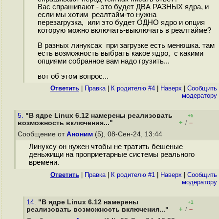
Вас спрашивают - это будет ДВА РАЗНЫХ ядра, и
если мы хотим реалтайм-то нужна
перезагрузка, или это будет ОДНО ядро и опция
которую можно включать-выключать в реалтайме?
В разных линуксах при загрузке есть менюшка. там
есть возможность выбрать какое ядро, с какими
опциями собранное вам надо грузить...
вот об этом вопрос...
Ответить
|
Правка
|
К родителю #4
|
Наверх
|
Cообщить
модератору
5.
"В ядре Linux 6.12 намерены реализовать
+5
+
–
возможность включения..."
/
Сообщение от
Аноним
(5), 08-Сен-24, 13:44
Линуксу он нужен чтобы не тратить бешеные
деньжищи на проприетарные системы реального
времени.
Ответить
|
Правка
|
К родителю #1
|
Наверх
|
Cообщить
модератору
14.
"В ядре Linux 6.12 намерены
+1
+
–
реализовать возможность включения..."
/