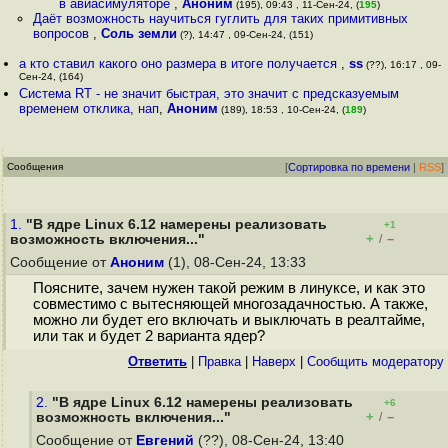
в авиасимуляторе
,
Аноним
(195), 09:43 , 11-Сен-24, (
195
)
Даёт возможность научиться гуглить для таких примитивных
вопросов
,
Соль земли
(?), 14:47 , 09-Сен-24, (151)
а кто ставил какого оно размера в итоге получается
,
ss
(??), 16:17 , 09-
Сен-24, (164)
Система RT - не значит быстрая, это значит с предсказуемым
временем отклика, нап
,
Аноним
(189), 18:53 , 10-Сен-24, (
189
)
Сообщения
[
Сортировка по времени
|
RSS
]
1.
"В ядре Linux 6.12 намерены реализовать
+1
+
–
возможность включения..."
/
Сообщение от
Аноним
(1), 08-Сен-24, 13:33
Поясните, зачем нужен такой режим в линуксе, и как это
совместимо с вытесняющей многозадачностью. А также,
можно ли будет его включать и выключать в реалтайме,
или так и будет 2 варианта ядер?
Ответить
|
Правка
|
Наверх
|
Cообщить модератору
2.
"В ядре Linux 6.12 намерены реализовать
+6
+
–
возможность включения..."
/
Сообщение от
Евгений
(??), 08-Сен-24, 13:40