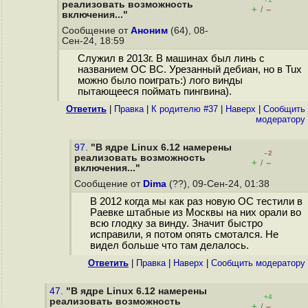
реализовать возможность
+
–
/
включения..."
Сообщение от
Аноним
(64), 08-
Сен-24, 18:59
Служил в 2013г. В машинах был линь с
названием ОС ВС. Урезанный дебиан, но в Tux
можно было поиграть:) лого винды
пытающееся поймать пингвина).
Ответить
|
Правка
|
К родителю #37
|
Наверх
|
Cообщить
модератору
97.
"В ядре Linux 6.12 намерены
–2
реализовать возможность
+
–
/
включения..."
Сообщение от
Dima
(??), 09-Сен-24, 01:38
В 2012 когда мы как раз новую ОС тестили в
Раевке штабные из Москвы на них орали во
всю глодку за винду. Значит быстро
исправили, я потом опять смотался. Не
видел больше что там делалось.
Ответить
|
Правка
|
Наверх
|
Cообщить модератору
47.
"В ядре Linux 6.12 намерены
+4
реализовать возможность
+
–
/