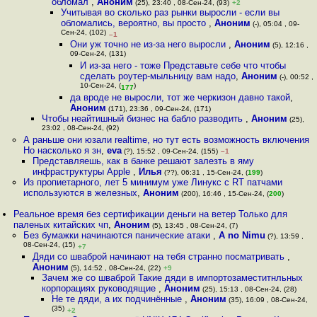
обломал
,
Аноним
(25), 23:40 , 08-Сен-24, (93)
+2
Учитывая во сколько раз рынки выросли - если вы
обломались, вероятно, вы просто
,
Аноним
(-), 05:04 , 09-
Сен-24, (102)
–1
Они уж точно не из-за него выросли
,
Аноним
(5), 12:16 ,
09-Сен-24, (131)
И из-за него - тоже Представьте себе что чтобы
сделать роутер-мыльницу вам надо
,
Аноним
(-), 00:52 ,
10-Сен-24, (
)
177
да вроде не выросли, тот же черкизон давно такой
,
Аноним
(171), 23:36 , 09-Сен-24, (171)
Чтобы неайтишный бизнес на бабло разводить
,
Аноним
(25),
23:02 , 08-Сен-24, (92)
А раньше они юзали realtime, но тут есть возможность включения
Но насколько я зн
,
eva
(?), 15:52 , 09-Сен-24, (155)
–1
Представляешь, как в банке решают залезть в яму
инфраструктуры Apple
,
Илья
(??), 06:31 , 15-Сен-24, (
199
)
Из пропиетарного, лет 5 минимум уже Линукс с RT патчами
используются в железных
,
Аноним
(200), 16:46 , 15-Сен-24, (
200
)
Реальное время без сертификации деньги на ветер Только для
паленых китайских чп
,
Аноним
(5), 13:45 , 08-Сен-24, (7)
Без бумажки начинаются панические атаки
,
A no Nimu
(?), 13:59 ,
08-Сен-24, (15)
+7
Дяди со шваброй начинают на тебя странно посматривать
,
Аноним
(5), 14:52 , 08-Сен-24, (22)
+9
Зачем же со шваброй Такие дяди в импортозаместитнльных
корпорациях руководящие
,
Аноним
(25), 15:13 , 08-Сен-24, (28)
Не те дяди, а их подчинённые
,
Аноним
(35), 16:09 , 08-Сен-24,
(35)
+2