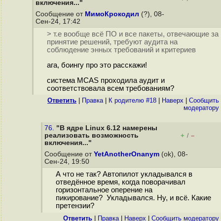
включения..."
Сообщение от
МимоКрокодил
(?), 08-
Сен-24, 17:42
> т.е вообще всё ПО и все пакеты, отвечающие за
принятие решений, требуют аудита на
соблюдение энных требований и критериев
ага, боингу про это расскажи!
система MCAS проходила аудит и
соответствовала всем требованиям?
Ответить
|
Правка
|
К родителю #18
|
Наверх
|
Cообщить
модератору
76.
"В ядре Linux 6.12 намерены
реализовать возможность
+
–
/
включения..."
Сообщение от
YetAnotherOnanym
(ok), 08-
Сен-24, 19:50
А что не так? Автопилот укладывался в
отведённое время, когда поворачивал
горизонтальное оперение на
пикирование? Укладывался. Ну, и всё. Какие
претензии?
Ответить
|
Правка
|
Наверх
|
Cообщить модератору