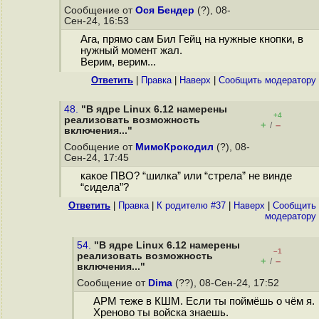
Сообщение от
Ося Бендер
(?), 08-
Сен-24, 16:53
Ага, прямо сам Бил Гейц на нужные кнопки, в
нужный момент жал.
Верим, верим...
Ответить
|
Правка
|
Наверх
|
Cообщить модератору
48.
"В ядре Linux 6.12 намерены
+4
реализовать возможность
+
–
/
включения..."
Сообщение от
МимоКрокодил
(?), 08-
Сен-24, 17:45
какое ПВО? “шилка” или “стрела” не винде
“сидела”?
Ответить
|
Правка
|
К родителю #37
|
Наверх
|
Cообщить
модератору
54.
"В ядре Linux 6.12 намерены
–1
реализовать возможность
+
–
/
включения..."
Сообщение от
Dima
(??), 08-Сен-24, 17:52
АРМ теже в КШМ. Если ты поймёшь о чём я.
Хреново ты войска знаешь.