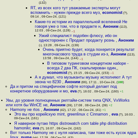
(132)
RT, из всех кого тут уважаемые эксперты могут
вспомнить - нужен прежде всего муз
,
economist
(?),
09:14 , 09-Сен-24, (121)
Какие-то истории из параллельной вселенной Не
говоря уже о том, что в продакте н
,
Аноним
(113),
12:03 , 09-Сен-24, (128)
–1
Узкий специалист подобен флюсу, ибо он
односторонен c Продакт продакту рознь
,
Аноним
(-), 13:28 , 09-Сен-24, (139)
Очень приятно будет, когда похерится результат
многочасового труда в студии из-з
,
Аноним
(113),
13:58 , 09-Сен-24, (144)
–1
В типовом туринговом концертном наборе -
всегда 2 два ПК, скальпирован один,
,
economist
(?), 15:15 , 09-Сен-24, (153)
–1
А я думал, что музыканты музыку исполняют А тут
эвона чо 8230
,
Аноним
(66), 17:11 , 10-Сен-24, (
188
)
Да и притом на специфичном софте который делает под
конкретное оборудование и мо
,
eva
(?), 16:02 , 09-Сен-24, (160)
+1
Увы, до уровня полноценных рилтайм-систем типа QNX, VxWorks
или хотя бы WinCE не
,
Аноним
(39), 17:08 , 08-Сен-24, (39)
+2
Harmony не rtos
,
Аноним
(42), 17:22 , 08-Сен-24, (41)
+1
Это вы про корейскую mint, greenlinux с Cinnamon
,
eva
(?), 16:03 ,
09-Сен-24, (161)
Я наверное путаю https distrowatch com table php distribution
hamonikr
,
eva
(?), 16:07 , 09-Сен-24, (162)
Вот только Harmony не с нуля написана, там тоже есть кусок ядра
linux
,
nume
(ok), 17:28 , 08-Сен-24, (43)