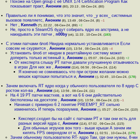
Похоже на Open group с её UNIX 174 Certification Program Как
показывает практ
,
Аноним
(80), 20:13 , 08-Сен-24, (80)
Правильно ли я понимаю, что это значит, что _у всех_ системных
вызовов появляетс
,
Аноним
(8), 13:49 , 08-Сен-24, (8)
–1
Нет
,
Kenneth
(?), 22:22 , 08-Сен-24, (89)
+2
Не, просто в SteamOS будут собирать ядро из апстрима, а не
накидывать эти патчи
,
n00by
(ok), 11:33 , 10-Сен-24, (
183
)
С этими патчами блоб Нвидиа нормально устанавливается Если
совсем не скурвится
,
Аноним
(10), 13:54 , 08-Сен-24, (10)
–4
Установить блоб от нвидии в реалтаймную систему может
допереть только истинный э
,
Аноним
(-), 05:07 , 09-Сен-24, (103)
+2
От кексперта слышу РТ патчи давали улучшенную отзывчивость
в играх Для них же
,
Аноним
(114), 06:56 , 09-Сен-24, (114)
Я конечно не сомневаюсь что при остром желании можно
мешок картошки попытаться и
,
Аноним
(-), 02:45 , 10-Сен-24, (
178
)
Зачем включать RT ядро когда у обычного пользователя по 8 ядер С
ростом кол-ва
,
Аноним
(14), 13:56 , 08-Сен-24, (11)
На 4 19 РТ патчи мастхев, а вот на 6 6 они действительно
бесполезны на десктопе
,
Аноним
(10), 13:58 , 08-Сен-24, (13)
–1
Начиная с примерно 6 2 понятие PREEMPT_RT сильно
изменилось И теперь позразумев
,
Аноним
(-), 05:27 , 09-Сен-24, (110)
Кексперт,сходил бы на сайт с патчами РТ и там они есть для
разных версий ядра с
,
Аноним
(114), 07:02 , 09-Сен-24, (115)
Для обычных игрунов вон того - выше крыши А зачем им
килять FPS оверхедом от н
,
Аноним
(-), 02:51 , 10-Сен-24, (
179
)
Зачем обычному пользователю RT- ядро Там, где они нужны, 8-ми