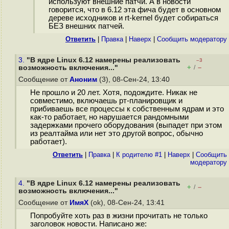
используют внешние патчи. А в новости
говорится, что в 6.12 эта фича будет в основном
дереве исходников и rt-kernel будет собираться
БЕЗ внешних патчей.
Ответить
|
Правка
|
Наверх
|
Cообщить модератору
3.
"В ядре Linux 6.12 намерены реализовать
–3
+
–
возможность включения..."
/
Сообщение от
Аноним
(3), 08-Сен-24, 13:40
Не прошло и 20 лет. Хотя, подождите. Никак не
совместимо, включаешь рт-планировщик и
прибиваешь все процессы к собственным ядрам и это
как-то работает, но нарушается рандомными
задержками прочего оборудования (выпадет при этом
из реалтайма или нет это другой вопрос, обычно
работает).
Ответить
|
Правка
|
К родителю #1
|
Наверх
|
Cообщить
модератору
4.
"В ядре Linux 6.12 намерены реализовать
+
–
/
возможность включения..."
Сообщение от
ИмяХ
(ok), 08-Сен-24, 13:41
Попробуйте хоть раз в жизни прочитать не только
заголовок новости. Написано же: