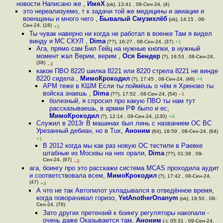
новости Написано же
,
ИмяХ
(ok), 13:41 , 08-Сен-24, (4)
это нереализуемо, т к задачи той же медицины и авиации и
военщины и много чего
,
Бывалый Смузихлёб
(ok), 14:15 , 08-
Сен-24, (18)
+3
Ты чувак наверно ни когда не работал в военке Там я видел
винду и МС СКУЛ
,
Dima
(??), 16:27 , 08-Сен-24, (37)
+1
Ага, прямо сам Бил Гейц на нужные кнопки, в нужный
момент жал Верим, верим
,
Ося Бендер
(?), 16:53 , 08-Сен-24,
(38)
–3
какое ПВО 8220 шилка 8221 или 8220 стрела 8221 не винде
8220 сидела
,
МимоКрокодил
(?), 17:45 , 08-Сен-24, (48)
+4
АРМ теже в КШМ Если ты поймёшь о чём я Хреново ты
войска знаешь
,
Dima
(??), 17:52 , 08-Сен-24, (54)
–1
болезный, я спросил про какую ПВО ты нам тут
рассказываешь, в армии РФ было и ес
,
МимоКрокодил
(?), 12:14 , 09-Сен-24, (130)
+4
Служил в 2013г В машинах был линь с названием ОС ВС
Урезанный дебиан, но в Tux
,
Аноним
(64), 18:59 , 08-Сен-24, (64)
+1
В 2012 когда мы как раз новую ОС тестили в Раевке
штабные из Москвы на них орали
,
Dima
(??), 01:38 , 09-
Сен-24, (97)
–2
ага, боингу про это расскажи система MCAS проходила аудит
и соответствовала всем
,
МимоКрокодил
(?), 17:42 , 08-Сен-24,
(47)
+4
А что не так Автопилот укладывался в отведённое время,
когда поворачивал горизо
,
YetAnotherOnanym
(ok), 19:50 , 08-
Сен-24, (76)
Зато других претензий к боингу регуляторы накопали -
очень даже Оказывается там
,
Аноним
(-), 05:31 , 09-Сен-24,