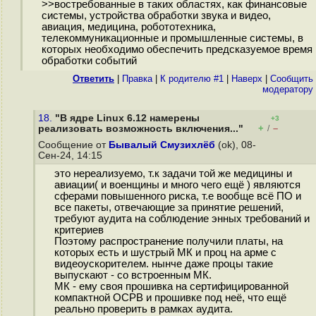
>>востребованные в таких областях, как финансовые
системы, устройства обработки звука и видео,
авиация, медицина, робототехника,
телекоммуникационные и промышленные системы, в
которых необходимо обеспечить предсказуемое время
обработки событий
Ответить
|
Правка
|
К родителю #1
|
Наверх
|
Cообщить
модератору
18.
"В ядре Linux 6.12 намерены
+3
+
–
реализовать возможность включения..."
/
Сообщение от
Бывалый Смузихлёб
(ok), 08-
Сен-24, 14:15
это нереализуемо, т.к задачи той же медицины и
авиации( и военщины и много чего ещё ) являются
сферами повышенного риска, т.е вообще всё ПО и
все пакеты, отвечающие за принятие решений,
требуют аудита на соблюдение энных требований и
критериев
Поэтому распространение получили платы, на
которых есть и шустрый МК и проц на арме с
видеоускорителем. нынче даже процы такие
выпускают - со встроенным МК.
МК - ему своя прошивка на сертифицированной
компактной ОСРВ и прошивке под неё, что ещё
реально проверить в рамках аудита.