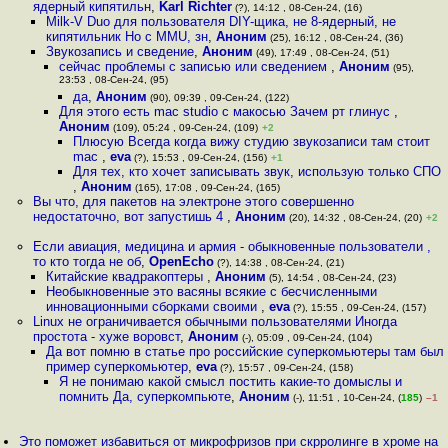
ядерный кипятильн
,
Karl Richter
(?), 14:12 , 08-Сен-24, (16)
Milk-V Duo для пользователя DIY-щика, не 8-ядерный, не
кипятильник Но с MMU, зн
,
Аноним
(25), 16:12 , 08-Сен-24, (36)
Звукозапись и сведение
,
Аноним
(49), 17:49 , 08-Сен-24, (51)
сейчас проблемы с записью или сведением
,
Аноним
(95),
23:53 , 08-Сен-24, (95)
да
,
Аноним
(90), 09:39 , 09-Сен-24, (122)
Для этого есть mac studio с макосью Зачем рт глинус
,
Аноним
(109), 05:24 , 09-Сен-24, (109)
+2
Плюсую Всегда когда вижу студию звукозаписи там стоит
mac
,
eva
(?), 15:53 , 09-Сен-24, (156)
+1
Для тех, кто хочет записывать звук, использую только СПО
,
Аноним
(165), 17:08 , 09-Сен-24, (165)
Вы что, для пакетов на электроне этого совершенно
недостаточно, вот запустишь 4
,
Аноним
(20), 14:32 , 08-Сен-24, (20)
+2
Если авиация, медицина и армия - обыкновенные пользователи ,
то кто тогда не об
,
OpenEcho
(?), 14:38 , 08-Сен-24, (21)
Китайские квадракоптеры
,
Аноним
(5), 14:54 , 08-Сен-24, (23)
Необыкновенные это васяны всякие с бесчисленными
инновационными сборками своими
,
eva
(?), 15:55 , 09-Сен-24, (157)
Linux не ограничивается обычными пользователями Иногда
простота - хуже воровст
,
Аноним
(-), 05:09 , 09-Сен-24, (104)
Да вот помню в статье про российские суперкомьютеры там был
пример суперкомьютер
,
eva
(?), 15:57 , 09-Сен-24, (158)
Я не понимаю какой смысл постить какие-то домыслы и
помнить Да, суперкомпьюте
,
Аноним
(-), 11:51 , 10-Сен-24, (
185
)
–1
Это поможет избавиться от микрофризов при скрролинге в хроме на