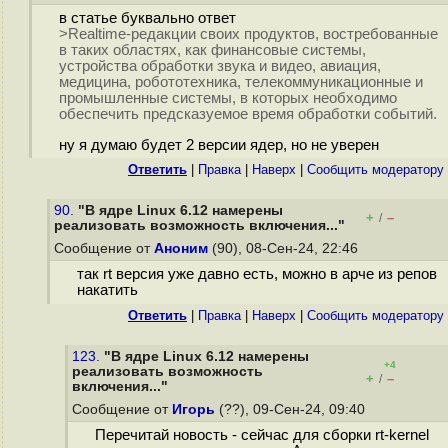
в статье буквально ответ
>Realtime-редакции своих продуктов, востребованные
в таких областях, как финансовые системы,
устройства обработки звука и видео, авиация,
медицина, робототехника, телекоммуникационные и
промышленные системы, в которых необходимо
обеспечить предсказуемое время обработки событий.
ну я думаю будет 2 версии ядер, но не уверен
Ответить
|
Правка
|
Наверх
|
Cообщить модератору
90.
"В ядре Linux 6.12 намерены
+
–
/
реализовать возможность включения..."
Сообщение от
Аноним
(90), 08-Сен-24, 22:46
так rt версия уже давно есть, можно в арче из репов
накатить
Ответить
|
Правка
|
Наверх
|
Cообщить модератору
123.
"В ядре Linux 6.12 намерены
+4
реализовать возможность
+
–
/
включения..."
Сообщение от
Игорь
(??), 09-Сен-24, 09:40
Перечитай новость - сейчас для сборки rt-kernel