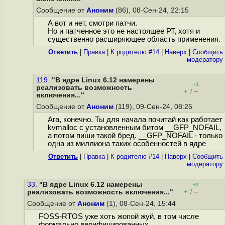
Сообщение от
Аноним
(86), 08-Сен-24, 22:15
А вот и нет, смотри патчи.
Но и патченное это не настоящее РТ, хотя и
существенно расширяющее область применения.
Ответить
|
Правка
|
К родителю #14
|
Наверх
|
Cообщить
модератору
119.
"В ядре Linux 6.12 намерены
+1
реализовать возможность
+
–
/
включения..."
Сообщение от
Аноним
(119), 09-Сен-24, 08:25
Ага, конечно. Ты для начала почитай как работает
kvmalloc с установленным битом __GFP_NOFAIL,
а потом пиши такой бред. __GFP_NOFAIL - только
одна из миллиона таких особенностей в ядре
Ответить
|
Правка
|
К родителю #14
|
Наверх
|
Cообщить
модератору
33.
"В ядре Linux 6.12 намерены
+2
+
–
реализовать возможность включения..."
/
Сообщение от
Аноним
(1), 08-Сен-24, 15:44
FOSS-RTOS уже хоть жопой жуй, в том числе
формально верифицированных.