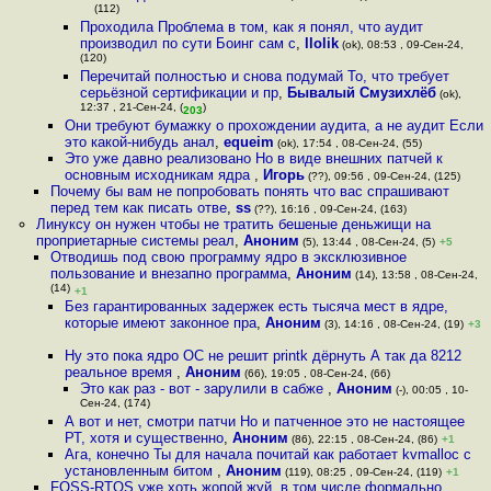
(112)
Проходила Проблема в том, как я понял, что аудит
производил по сути Боинг сам с
,
llolik
(ok), 08:53 , 09-Сен-24,
(120)
Перечитай полностью и снова подумай То, что требует
серьёзной сертификации и пр
,
Бывалый Смузихлёб
(ok),
12:37 , 21-Сен-24, (
)
203
Они требуют бумажку о прохождении аудита, а не аудит Если
это какой-нибудь анал
,
equeim
(ok), 17:54 , 08-Сен-24, (55)
Это уже давно реализовано Но в виде внешних патчей к
основным исходникам ядра
,
Игорь
(??), 09:56 , 09-Сен-24, (125)
Почему бы вам не попробовать понять что вас спрашивают
перед тем как писать отве
,
ss
(??), 16:16 , 09-Сен-24, (163)
Линуксу он нужен чтобы не тратить бешеные деньжищи на
проприетарные системы реал
,
Аноним
(5), 13:44 , 08-Сен-24, (5)
+5
Отводишь под свою программу ядро в эксклюзивное
пользование и внезапно программа
,
Аноним
(14), 13:58 , 08-Сен-24,
(14)
+1
Без гарантированных задержек есть тысяча мест в ядре,
которые имеют законное пра
,
Аноним
(3), 14:16 , 08-Сен-24, (19)
+3
Ну это пока ядро ОС не решит printk дёрнуть А так да 8212
реальное время
,
Аноним
(66), 19:05 , 08-Сен-24, (66)
Это как раз - вот - зарулили в сабже
,
Аноним
(-), 00:05 , 10-
Сен-24, (174)
А вот и нет, смотри патчи Но и патченное это не настоящее
РТ, хотя и существенно
,
Аноним
(86), 22:15 , 08-Сен-24, (86)
+1
Ага, конечно Ты для начала почитай как работает kvmalloc с
установленным битом
,
Аноним
(119), 08:25 , 09-Сен-24, (119)
+1
FOSS-RTOS уже хоть жопой жуй, в том числе формально