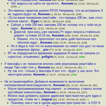
(99), 04:43 , 09-Сен-24, (99)
Чёт видосы на сайте не грузятся
,
Аноним
(5), 12:24 , 09-Сен-24,
(135)
+2
Это именно гарантии уровня RTOS Например, что на интервале X
мс задача будет не
,
Аноним
(-), 05:19 , 09-Сен-24, (106)
i Если ваше понимание реалтайм - это порядка 100 мс, вам этого
вполне хватит
,
Egan
(?), 08:16 , 09-Сен-24, (118)
Сейчас у тебя 100 мкс завтрам 100 мс потому что у тебя не рт
ядро
,
Аноним
(5), 12:21 , 09-Сен-24, (134)
Дорогой, проснись уже наконец Рт ядро линукса стабильно
держит сутками 10-15 мк
,
Аноним
(146), 14:04 , 09-Сен-24, (146)
Извини, что-то прохлопал что речь действительно про
обычное ядро
,
Аноним
(146), 14:35 , 09-Сен-24, (148)
Но и беда в том что по вываливанию за лимит оно даст останов
и сломанную фрезу,
,
psv
(??), 11:56 , 10-Сен-24, (
187
)
RT не определяется временем задержки И никак не связана со
соростью, отзывчивос
,
pofigist
(?), 14:23 , 11-Сен-24, (
196
)
У бекхофа с их твинкатом вполне себе реализован реалтайм в
винде Там софт плк у
,
Аноним
(81), 20:27 , 08-Сен-24, (81)
+1
Ну так это - только у бекхофа А вот это - будет у нас всех Это
некоторая разни
,
Аноним
(-), 23:37 , 10-Сен-24, (
190
)
Не останавливайтес Добавьте возможность включения
кооперативной многозадачности
,
Аноним
(82), 21:03 , 08-Сен-24, (82)
Изучи программирование под кернел - и сможешь ставить колом
крутейшие компьютеры
,
Аноним
(-), 05:20 , 09-Сен-24, (107)
Можно ещё добавить единое адресное пространство для ядра и
процессов, чтобы не т
,
xsignal
(ok), 13:43 , 09-Сен-24, (142)
+1
Помоему они и так в одном адресном пространстве - в ОЗУ А