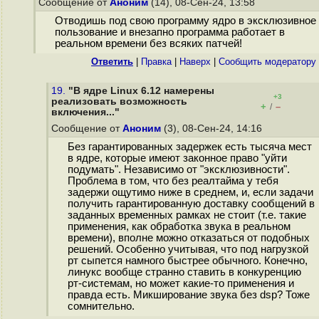
Сообщение от
Аноним
(14), 08-Сен-24, 13:58
Отводишь под свою программу ядро в эксклюзивное
пользование и внезапно программа работает в
реальном времени без всяких патчей!
Ответить
|
Правка
|
Наверх
|
Cообщить модератору
19.
"В ядре Linux 6.12 намерены
+3
реализовать возможность
+
–
/
включения..."
Сообщение от
Аноним
(3), 08-Сен-24, 14:16
Без гарантированных задержек есть тысяча мест
в ядре, которые имеют законное право "уйти
подумать". Независимо от "эксклюзивности".
Проблема в том, что без реалтайма у тебя
задержи ощутимо ниже в среднем, и, если задачи
получить гарантированную доставку сообщений в
заданных временных рамках не стоит (т.е. такие
применения, как обработка звука в реальном
времени), вполне можно отказаться от подобных
решений. Особенно учитывая, что под нагрузкой
рт сыпется намного быстрее обычного. Конечно,
линукс вообще странно ставить в конкуренцию
рт-системам, но может какие-то применения и
правда есть. Микширование звука без dsp? Тоже
сомнительно.