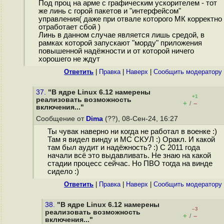
Под проц на арме с графическим ускорителем - тот
же линь с горой пакетов и "интерфейсом"
управления( даже при отвале которого МК корректно
отработает сбой )
Линь в данном случае является лишь средой, в
рамках которой запускают "морду" приложения
повышенной надёжности и от которой ничего
хорошего не ждут
Ответить
|
Правка
|
Наверх
|
Cообщить модератору
37.
"В ядре Linux 6.12 намерены
+1
реализовать возможность
+
–
/
включения..."
Сообщение от
Dima
(??), 08-Сен-24, 16:27
Ты чувак наверно ни когда не работал в военке :)
Там я видел винду и МС СКУЛ :) Оракл. И какой
там был аудит и надёжность? :) С 2011 года
начали всё это выдавливать. Не знаю на какой
стадии процесс сейчас. Но ПВО тогда на винде
сидело :)
Ответить
|
Правка
|
Наверх
|
Cообщить модератору
38.
"В ядре Linux 6.12 намерены
–3
реализовать возможность
+
–
/
включения..."