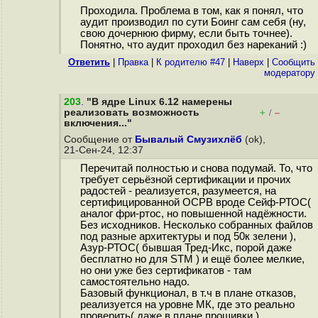
Проходила. Проблема в том, как я понял, что
аудит производил по сути Боинг сам себя (ну,
свою дочернюю фирму, если быть точнее).
Понятно, что аудит проходил без нареканий :)
Ответить
|
Правка
|
К родителю #47
|
Наверх
|
Cообщить
модератору
203
.
"В ядре Linux 6.12 намерены
реализовать возможность
+
–
/
включения..."
Сообщение от
Бывалый Смузихлёб
(ok),
21-Сен-24, 12:37
Перечитай полностью и снова подумай. То, что
требует серьёзной сертификации и прочих
радостей - реализуется, разумеется, на
сертифицированной ОСРВ вроде Сейф-РТОС(
аналог фри-ртос, но повышенной надёжности.
Без исходников. Несколько собранных файлов
под разные архитектуры и под 50к зелени ),
Азур-РТОС( бывшая Тред-Икс, порой даже
бесплатно но для STM ) и ещё более мелкие,
но они уже без сертификатов - там
самостоятельно надо.
Базовый функционал, в т.ч в плане отказов,
реализуется на уровне МК, где это реально
проверить( даже в плане прошивки ).