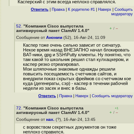
Касперский с этим всегда неплохо справлялся.
Ответить
|
Правка
|
К родителю #1
|
Наверх
|
Cообщить
модератору
52.
"Компания Cisco выпустила
+
–
/
антивирусный пакет ClamAV 1.4.0"
Сообщение от
Аноним
(52), 16-Авг-24, 11:09
Каспер тоже очень сильно зависит от сигнатур.
Некое время назад ВНЕЗАПНО начал блокировать
BAT-ники, gpg и SSH\Putty клиенты. Ну понятно, что
там какой то школьник решил стал кулхацкером, и
каспер резко отреагировал.
Мои шляпочные знакомые однажды решили
повысить посещаемость счетчиков сайтов, и
внедрили показ скрытых фреймов со счетчиком кое
куда (дегенераты, сэр) - каспер в течении рабочей
недели из засек и внес в базы.
Ответить
|
Правка
|
Наверх
|
Cообщить модератору
72.
"Компания Cisco выпустила
+1
+
–
антивирусный пакет ClamAV 1.4.0"
/
Сообщение от
нах.
(?), 16-Авг-24, 13:45
с воровством секретных документов он тоже
неплохо справился.