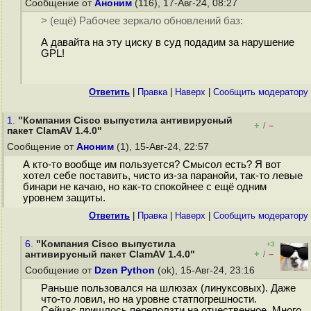
Сообщение от
Аноним
(116), 17-Авг-24, 08:27
> (ещё) Рабочее зеркало обновлений баз:
А давайта на эту циску в суд подадим за нарушение
GPL!
Ответить
|
Правка
|
Наверх
|
Cообщить модератору
1.
"Компания Cisco выпустила антивирусный
+
–
/
пакет ClamAV 1.4.0"
Сообщение от
Аноним
(1), 15-Авг-24, 22:57
А кто-то вообще им пользуется? Смысол есть? Я вот
хотел себе поставить, чисто из-за паранойи, так-то левые
бинари не качаю, но как-то спокойнее с ещё одним
уровнем защиты.
Ответить
|
Правка
|
Наверх
|
Cообщить модератору
6.
"Компания Cisco выпустила
+3
+
–
антивирусный пакет ClamAV 1.4.0"
/
Сообщение от
Dzen Python
(ok), 15-Авг-24, 23:16
Раньше пользовался на шлюзах (линуксовых). Даже
что-то ловил, но на уровне статпогрешности.
Сейчас пришлось переползти на отчественное. Много