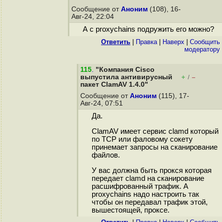
Сообщение от
Аноним
(108), 16-
Авг-24, 22:04
А с proxychains подружить его можно?
Ответить
|
Правка
|
Наверх
|
Cообщить
модератору
115
.
"Компания Cisco
выпустила антивирусный
+
–
/
пакет ClamAV 1.4.0"
Сообщение от
Аноним
(115), 17-
Авг-24, 07:51
Да.
ClamAV имеет сервис clamd который
по TCP или фаловому сокету
принемает запросы на сканирование
файлов.
У вас должна быть прокся которая
передает clamd на сканирование
расшифрованный трафик. А
proxychains надо настроить так
чтобы он передавал трафик этой,
вышестоящей, проксе.