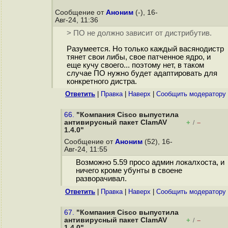
Сообщение от
Аноним
(-), 16-
Авг-24, 11:36
> ПО не должно зависит от дистрибутив.
Разумеется. Но только каждый васянодистр
тянет свои либы, свое патченное ядро, и
еще кучу своего... поэтому нет, в таком
случае ПО нужно будет адаптировать для
конкретного дистра.
Ответить
|
Правка
|
Наверх
|
Cообщить модератору
66.
"Компания Cisco выпустила
антивирусный пакет ClamAV
+
–
/
1.4.0"
Сообщение от
Аноним
(52), 16-
Авг-24, 11:55
Возможно 5.59 просо админ локалхоста, и
ничего кроме убунты в своене
разворачивал.
Ответить
|
Правка
|
Наверх
|
Cообщить модератору
67.
"Компания Cisco выпустила
антивирусный пакет ClamAV
+
–
/
1.4.0"