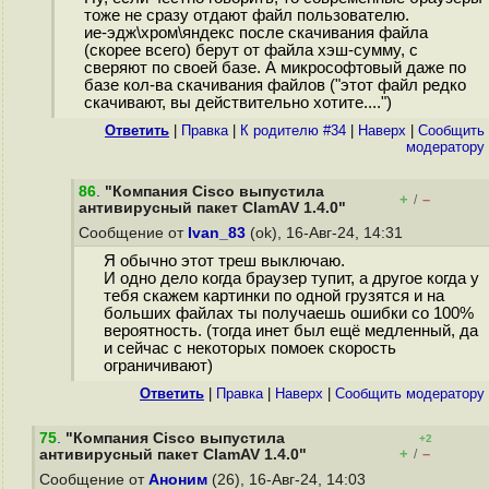
тоже не сразу отдают файл пользователю.
ие-эдж\хром\яндекс после скачивания файла
(скорее всего) берут от файла хэш-сумму, с
сверяют по своей базе. А микрософтовый даже по
базе кол-ва скачивания файлов ("этот файл редко
скачивают, вы действительно хотите....")
Ответить
|
Правка
|
К родителю #34
|
Наверх
|
Cообщить
модератору
86
.
"Компания Cisco выпустила
+
–
/
антивирусный пакет ClamAV 1.4.0"
Сообщение от
Ivan_83
(ok), 16-Авг-24, 14:31
Я обычно этот треш выключаю.
И одно дело когда браузер тупит, а другое когда у
тебя скажем картинки по одной грузятся и на
больших файлах ты получаешь ошибки со 100%
вероятность. (тогда инет был ещё медленный, да
и сейчас с некоторых помоек скорость
ограничивают)
Ответить
|
Правка
|
Наверх
|
Cообщить модератору
75
.
"Компания Cisco выпустила
+2
+
–
антивирусный пакет ClamAV 1.4.0"
/
Сообщение от
Аноним
(26), 16-Авг-24, 14:03