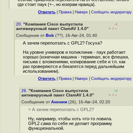
где стоит паук (+-, но юзерам нраица).
Ответить
|
Правка
|
Наверх
|
Cообщить модератору
20.
"Компания Cisco выпустила
–1
+
–
антивирусный пакет ClamAV 1.4.0"
/
Сообщение от
Bob
(??), 16-Авг-24, 01:40
А зачем переползать с GPL2? Госуха?
На уровне универов и поликлиник - паук работает
хорошо (конечная машина - терминал, все флешки,
письма с вложениями, копирование себе и т.п. как
раз проверяются и бекапятся перед дальнейшим
использованием).
Ответить
|
Правка
|
Наверх
|
Cообщить модератору
26.
"Компания Cisco выпустила
+4
+
–
антивирусный пакет ClamAV 1.4.0"
/
Сообщение от
Аноним
(26), 16-Авг-24, 02:20
> А зачем переползать с GPL2?
Ну, например, чтобы хоть что-то ловила.
GPL2 сама по себе не делает программу
функциональной.