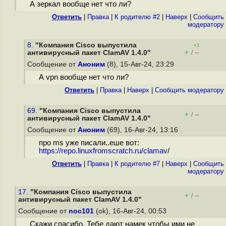
А зеркал вообще нет что ли?
Ответить
|
Правка
|
К родителю #2
|
Наверх
|
Cообщить
модератору
8.
"Компания Cisco выпустила
+1
+
–
антивирусный пакет ClamAV 1.4.0"
/
Сообщение от
Аноним
(8), 15-Авг-24, 23:29
А vpn вообще нет что ли?
Ответить
|
Правка
|
Наверх
|
Cообщить модератору
69.
"Компания Cisco выпустила
+
–
/
антивирусный пакет ClamAV 1.4.0"
Сообщение от
Аноним
(69), 16-Авг-24, 13:16
про ms уже писали..еше вот:
https://repo.linuxfromscratch.ru/clamav
/
Ответить
|
Правка
|
К родителю #7
|
Наверх
|
Cообщить
модератору
17.
"Компания Cisco выпустила
+
–
/
антивирусный пакет ClamAV 1.4.0"
Сообщение от
noc101
(ok), 16-Авг-24, 00:53
Скажи спасибо. Тебе дают намек чтобы ими не