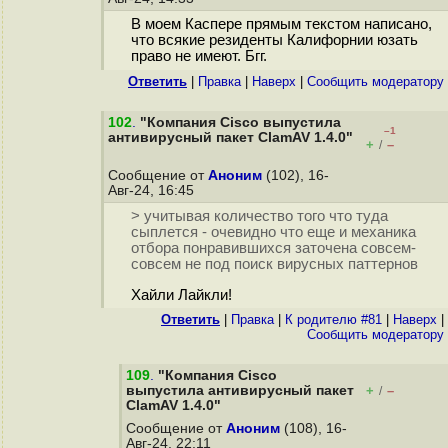
В моем Каспере прямым текстом написано,
что всякие резиденты Калифорнии юзать
право не имеют. Бгг.
Ответить
|
Правка
|
Наверх
|
Cообщить модератору
102
.
"Компания Cisco выпустила
–1
антивирусный пакет ClamAV 1.4.0"
+
–
/
Сообщение от
Аноним
(102), 16-
Авг-24, 16:45
> учитывая количество того что туда
сыплется - очевидно что еще и механика
отбора понравившихся заточена совсем-
совсем не под поиск вирусных паттернов
Хайли Лайкли!
Ответить
|
Правка
|
К родителю #81
|
Наверх
|
Cообщить модератору
109
.
"Компания Cisco
выпустила антивирусный пакет
+
–
/
ClamAV 1.4.0"
Сообщение от
Аноним
(108), 16-
Авг-24, 22:11