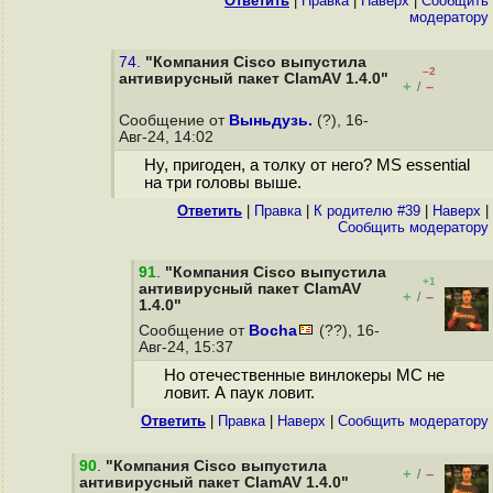
Ответить
|
Правка
|
Наверх
|
Cообщить
модератору
74.
"Компания Cisco выпустила
–2
антивирусный пакет ClamAV 1.4.0"
+
–
/
Сообщение от
Выньдузь.
(?), 16-
Авг-24, 14:02
Ну, пригоден, а толку от него? MS essential
на три головы выше.
Ответить
|
Правка
|
К родителю #39
|
Наверх
|
Cообщить модератору
91
.
"Компания Cisco выпустила
+1
антивирусный пакет ClamAV
+
–
/
1.4.0"
Сообщение от
Bocha
(??), 16-
Авг-24, 15:37
Но отечественные винлокеры МС не
ловит. А паук ловит.
Ответить
|
Правка
|
Наверх
|
Cообщить модератору
90
.
"Компания Cisco выпустила
+
–
/
антивирусный пакет ClamAV 1.4.0"