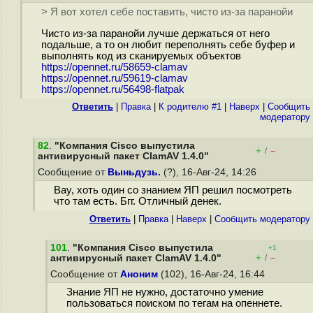
> Я вот хотел себе поставить, чисто из-за паранойи
Чисто из-за паранойи лучше держаться от него
подальше, а то он любит переполнять себе буфер и
выполнять код из сканируемых объектов
https://opennet.ru/58659-clamav
https://opennet.ru/59619-clamav
https://opennet.ru/56498-flatpak
Ответить
|
Правка
|
К родителю #1
|
Наверх
|
Cообщить
модератору
82
.
"Компания Cisco выпустила
+
–
/
антивирусный пакет ClamAV 1.4.0"
Сообщение от
Выньдузь.
(?), 16-Авг-24, 14:26
Вау, хоть один со знанием ЯП решил посмотреть
что там есть. Бгг. Отличный денек.
Ответить
|
Правка
|
Наверх
|
Cообщить модератору
101
.
"Компания Cisco выпустила
+1
+
–
антивирусный пакет ClamAV 1.4.0"
/
Сообщение от
Аноним
(102), 16-Авг-24, 16:44
Знание ЯП не нужно, достаточно умение
пользоваться поиском по тегам на опеннете.