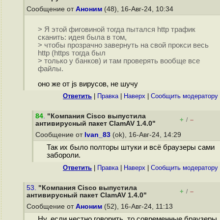
Сообщение от
Аноним
(48), 16-Авг-24, 10:34
> Я этой фиговиной тогда пытался http трафик
сканить: идея была в том,
> чтобы прозрачно завернуть на свой прокси весь
http (https тогда был
> только у банков) и там проверять вообще все
файлы.
оно же от js вирусов, не шучу
Ответить
|
Правка
|
Наверх
|
Cообщить модератору
84
.
"Компания Cisco выпустила
+
–
/
антивирусный пакет ClamAV 1.4.0"
Сообщение от
Ivan_83
(ok), 16-Авг-24, 14:29
Так их было полторы штуки и всё браузеры сами
забороли.
Ответить
|
Правка
|
Наверх
|
Cообщить модератору
53.
"Компания Cisco выпустила
+
–
/
антивирусный пакет ClamAV 1.4.0"
Сообщение от
Аноним
(52), 16-Авг-24, 11:13
Ну, если честно говорить, то современные браузеры