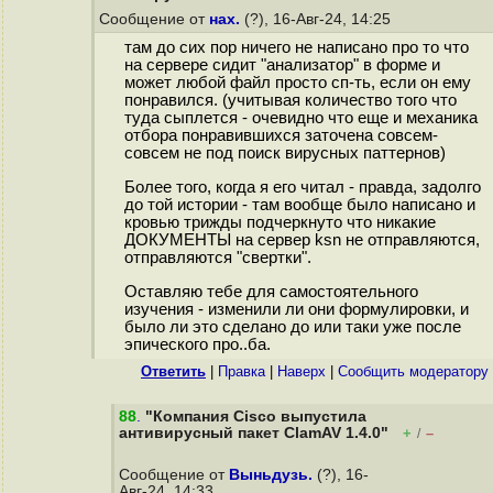
Сообщение от
нах.
(?), 16-Авг-24, 14:25
там до сих пор ничего не написано про то что
на сервере сидит "анализатор" в форме и
может любой файл просто сп-ть, если он ему
понравился. (учитывая количество того что
туда сыплется - очевидно что еще и механика
отбора понравившихся заточена совсем-
совсем не под поиск вирусных паттернов)
Более того, когда я его читал - правда, задолго
до той истории - там вообще было написано и
кровью трижды подчеркнуто что никакие
ДОКУМЕНТЫ на сервер ksn не отправляются,
отправляются "свертки".
Оставляю тебе для самостоятельного
изучения - изменили ли они формулировки, и
было ли это сделано до или таки уже после
эпического про..ба.
Ответить
|
Правка
|
Наверх
|
Cообщить модератору
88
.
"Компания Cisco выпустила
антивирусный пакет ClamAV 1.4.0"
+
–
/
Сообщение от
Выньдузь.
(?), 16-
Авг-24, 14:33