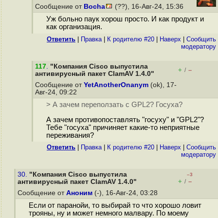
Сообщение от
Bocha
(??), 16-Авг-24, 15:36
Уж больно паук хорош просто. И как продукт и
как организация.
Ответить
|
Правка
|
К родителю #20
|
Наверх
|
Cообщить
модератору
117
.
"Компания Cisco выпустила
+
–
/
антивирусный пакет ClamAV 1.4.0"
Сообщение от
YetAnotherOnanym
(ok), 17-
Авг-24, 09:22
> А зачем переползать с GPL2? Госуха?
А зачем противопоставлять "госуху" и "GPL2"?
Тебе "госуха" причиняет какие-то неприятные
переживания?
Ответить
|
Правка
|
К родителю #20
|
Наверх
|
Cообщить
модератору
30.
"Компания Cisco выпустила
–3
+
–
антивирусный пакет ClamAV 1.4.0"
/
Сообщение от
Аноним
(-), 16-Авг-24, 03:28
Если от паранойи, то выбирай то что хорошо ловит
трояны, ну и может немного малвару. По моему