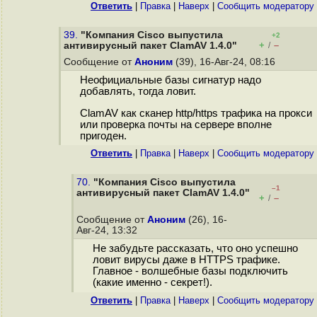
Ответить
|
Правка
|
Наверх
|
Cообщить модератору
39.
"Компания Cisco выпустила
+2
+
–
антивирусный пакет ClamAV 1.4.0"
/
Сообщение от
Аноним
(39), 16-Авг-24, 08:16
Неофициальные базы сигнатур надо
добавлять, тогда ловит.
ClamAV как сканер http/https трафика на прокси
или проверка почты на сервере вполне
пригоден.
Ответить
|
Правка
|
Наверх
|
Cообщить модератору
70.
"Компания Cisco выпустила
–1
антивирусный пакет ClamAV 1.4.0"
+
–
/
Сообщение от
Аноним
(26), 16-
Авг-24, 13:32
Не забудьте рассказать, что оно успешно
ловит вирусы даже в HTTPS трафике.
Главное - волшебные базы подключить
(какие именно - секрет!).
Ответить
|
Правка
|
Наверх
|
Cообщить модератору