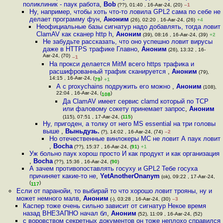
поликлиник - паук работа
,
Bob
(??), 01:40 , 16-Авг-24, (20)
–1
Ну, например, чтобы хоть что-то ловила GPL2 сама по себе не
делает программу фун
,
Аноним
(26), 02:20 , 16-Авг-24, (26)
+4
Неофициальные базы сигнатур надо добавлять, тогда ловит
ClamAV как сканер http h
,
Аноним
(39), 08:16 , 16-Авг-24, (39)
+2
Не забудьте рассказать, что оно успешно ловит вирусы
даже в HTTPS трафике Главно
,
Аноним
(26), 13:32 , 16-
Авг-24, (70)
–1
На прокси делается MitM всего https трафика и
расшифрованный трафик сканируется
,
Аноним
(79),
14:15 , 16-Авг-24, (
)
79
+1
А с proxychains подружить его можно
,
Аноним
(108),
22:04 , 16-Авг-24, (
)
108
Да ClamAV имеет сервис clamd который по TCP
или фаловому сокету принемает запрос
,
Аноним
(115), 07:51 , 17-Авг-24, (
115
)
Ну, пригоден, а толку от него MS essential на три головы
выше
,
Выньдузь.
(?), 14:02 , 16-Авг-24, (74)
–2
Но отечественные винлокеры МС не ловит А паук ловит
,
Bocha
(??), 15:37 , 16-Авг-24, (
91
)
+1
Уж больно паук хорош просто И как продукт и как организация
,
Bocha
(??), 15:36 , 16-Авг-24, (
90
)
А зачем противопоставлять госуху и GPL2 Тебе госуха
причиняет какие-то не
,
YetAnotherOnanym
(ok), 09:22 , 17-Авг-24,
(
)
117
Если от паранойи, то выбирай то что хорошо ловит трояны, ну и
может немного малв
,
Аноним
(-), 03:28 , 16-Авг-24, (30)
–3
Каспер тоже очень сильно зависит от сигнатур Некое время
назад ВНЕЗАПНО начал бл
,
Аноним
(52), 11:09 , 16-Авг-24, (52)
с воровством секретных документов он тоже неплохо справился