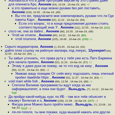
Жаловаться что в дебе протухшие версии ну это странно даже
для опеннета Кро
,
Аноним
(44), 10:28 , 16-Авг-24, (44)
+2
и это правильно а еще можно руками без реп поставить
,
Аноним
(118), 10:30 , 16-Авг-24, (46)
Вы что же, предлагаете мне компилировать руками что ли Где
пакеты Карл
,
Аноним
(52), 11:22 , 16-Авг-24, (56)
Если это вопрос, то в конце предложения должен стоять
соответствующий знак У
,
Аноним
(111), 22:55 , 16-Авг-24, (
111
)
cisco не, она за бабло
,
Аноним
(48), 10:35 , 16-Авг-24, (49)
Чтоб не отняли
,
Аноним
(80), 14:21 , 16-Авг-24, (
80
)
чтоб платили
,
Аноним
(105), 18:49 , 16-Авг-24, (
105
)
+1
Скрыто модератором
,
Аноним
(-), 03:45 , 16-Авг-24, (32)
дайте плиз ссылку на рабочую малварь под линукс
,
12yoexpert
(ok),
11:05 , 16-Авг-24, (50)
+1
Ты забыл уточнить, что права рута у тебя уже есть Патч Бармина
для начала примен
,
Аноним
(52), 11:24 , 16-Авг-24, (57)
+1
Этому я даже руки не пожму, не то что код не кину
,
Аноним
(59), 11:25 , 16-Авг-24, (60)
–2
Уважаю вашу позицию От себя могу подсказать лишь эпичный
пробел бамблби https
,
Аноним
(52), 11:37 , 16-Авг-24, (63)
+1
void main while fork
,
Аноним
(68), 12:56 , 16-Авг-24, (68)
+1
Спятили Великие программисты ждут когда за них
наформашлепят, а пока они будет
,
Выньдузь.
(?), 14:12 , 16-Авг-24,
(
)
78
Да пройди какой-нибудь курс по ИБ - там все тебе объяснят и
покажут Включая и о
,
Аноним
(108), 21:58 , 16-Авг-24, (
107
)
–1
Фигура речи Можно было пройти мимо
,
Выньдузь.
(?), 23:09 , 16-
Авг-24, (
)
112
–1
ля-ля-тополя, ты мне покажи, куда мышкой нажать или другое