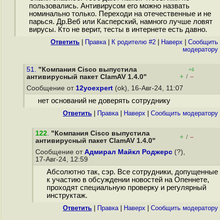
пользовались. Антивирусом его можно назвать
номинально только. Переходи на отечественные и не
парься. Др.Веб или Касперский, намного лучше ловят
вирусы. Кто не верит, тесты в интернете есть давно.
Ответить
|
Правка
|
К родителю #2
|
Наверх
|
Cообщить
модератору
51.
"Компания Cisco выпустила
+6
+
–
антивирусный пакет ClamAV 1.4.0"
/
Сообщение от
12yoexpert
(ok), 16-Авг-24, 11:07
нет оснований не доверять сотруднику
Ответить
|
Правка
|
Наверх
|
Cообщить модератору
122
.
"Компания Cisco выпустила
+
–
/
антивирусный пакет ClamAV 1.4.0"
Сообщение от
Адмирал Майкл Роджерс
(?),
17-Авг-24, 12:59
Абсолютно так, сэр. Все сотрудники, допущенные
к участию в обсуждении новостей на Опеннете,
проходят специальную проверку и регулярный
инструктаж.
Ответить
|
Правка
|
Наверх
|
Cообщить модератору