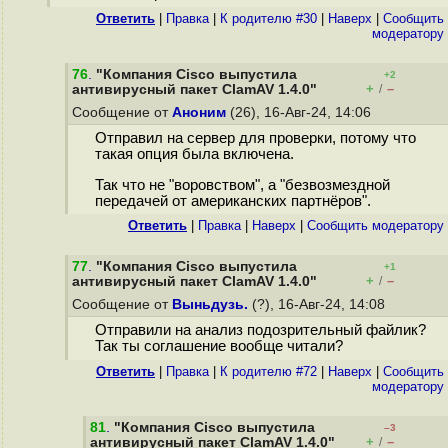
Ответить
|
Правка
|
К родителю #30
|
Наверх
|
Cообщить
модератору
76
.
"Компания Cisco выпустила
+2
+
–
антивирусный пакет ClamAV 1.4.0"
/
Сообщение от
Аноним
(26), 16-Авг-24, 14:06
Отправил на сервер для проверки, потому что
такая опция была включена.
Так что не "воровством", а "безвозмездной
передачей от американских партнёров".
Ответить
|
Правка
|
Наверх
|
Cообщить модератору
77
.
"Компания Cisco выпустила
+1
+
–
антивирусный пакет ClamAV 1.4.0"
/
Сообщение от
Выньдузь.
(?), 16-Авг-24, 14:08
Отправили на анализ подозрительный файлик?
Так ты соглашение вообще читали?
Ответить
|
Правка
|
К родителю #72
|
Наверх
|
Cообщить
модератору
81
.
"Компания Cisco выпустила
–3
+
–
антивирусный пакет ClamAV 1.4.0"
/