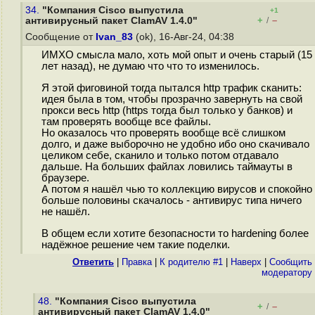
34.
"Компания Cisco выпустила
+1
+
–
антивирусный пакет ClamAV 1.4.0"
/
Сообщение от
Ivan_83
(ok), 16-Авг-24, 04:38
ИМХО смысла мало, хоть мой опыт и очень старый (15
лет назад), не думаю что что то изменилось.
Я этой фиговиной тогда пытался http трафик сканить:
идея была в том, чтобы прозрачно завернуть на свой
прокси весь http (https тогда был только у банков) и
там проверять вообще все файлы.
Но оказалось что проверять вообще всё слишком
долго, и даже выборочно не удобно ибо оно скачивало
целиком себе, сканило и только потом отдавало
дальше. На больших файлах ловились таймауты в
браузере.
А потом я нашёл чью то коллекцию вирусов и спокойно
больше половины скачалось - антивирус типа ничего
не нашёл.
В общем если хотите безопасности то hardening более
надёжное решение чем такие поделки.
Ответить
|
Правка
|
К родителю #1
|
Наверх
|
Cообщить
модератору
48.
"Компания Cisco выпустила
+
–
/
антивирусный пакет ClamAV 1.4.0"