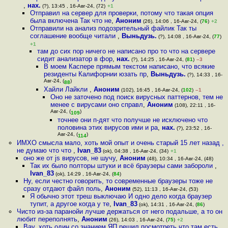
,
нах.
(?), 13:45 , 16-Авг-24, (72)
+1
Отправил на сервер для проверки, потому что такая опция
была включена Так что не
,
Аноним
(26), 14:06 , 16-Авг-24, (
76
)
+2
Отправили на анализ подозрительный файлик Так ты
соглашение вообще читали
,
Выньдузь.
(?), 14:08 , 16-Авг-24, (
77
)
+1
там до сих пор ничего не написано про то что на сервере
сидит анализатор в фор
,
нах.
(?), 14:25 , 16-Авг-24, (
81
)
–3
В моем Каспере прямым текстом написано, что всякие
резиденты Калифорнии юзать пр
,
Выньдузь.
(?), 14:33 , 16-
Авг-24, (
)
88
Хайли Лайкли
,
Аноним
(102), 16:45 , 16-Авг-24, (
102
)
–1
Оно не заточено под поиск вирусных паттернов, тем не
менее с вирусами оно справл
,
Аноним
(108), 22:11 , 16-
Авг-24, (
)
109
точнее они п-дят что получше не исключено что
половина этих вирусов ими и ра
,
нах.
(?), 23:52 , 16-
Авг-24, (
)
114
ИМХО смысла мало, хоть мой опыт и очень старый 15 лет назад ,
не думаю что что
,
Ivan_83
(ok), 04:38 , 16-Авг-24, (34)
+1
оно же от js вирусов, не шучу
,
Аноним
(48), 10:34 , 16-Авг-24, (48)
Так их было полторы штуки и всё браузеры сами забороли
,
Ivan_83
(ok), 14:29 , 16-Авг-24, (
84
)
Ну, если честно говорить, то современные браузеры тоже не
сразу отдают файл поль
,
Аноним
(52), 11:13 , 16-Авг-24, (53)
Я обычно этот треш выключаю И одно дело когда браузер
тупит, а другое когда у те
,
Ivan_83
(ok), 14:31 , 16-Авг-24, (
86
)
Чисто из-за паранойи лучше держаться от него подальше, а то он
любит переполнять
,
Аноним
(26), 14:03 , 16-Авг-24, (
75
)
+2
Вау, хоть один со знанием ЯП решил посмотреть что там есть