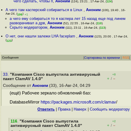
чего сделать, чтобы п
,
Аноним
(124), 23:21 , 17-Авг-24, (
124
)
А чего там касперский собираеться в Linux
,
Аноним
(106), 19:40 , 16-
Авг-24, (
)
106
+1
а чего ему собираться то я каспера лет 15 назад еще под линем
разворачивал а дрв
,
Аноним
(52), 22:55 , 16-Авг-24, (
110
)
Скрыто модератором
,
Аноним
(111), 23:11 , 16-Авг-24, (
113
)
О нет, они нашли залежи LHA faceplam
,
Аноним
(123), 20:00 , 17-Авг-24,
(
)
123
Сообщения
[
Сортировка по времени
|
RSS
]
33.
"Компания Cisco выпустила антивирусный
+8
+
–
пакет ClamAV 1.4.0"
/
Сообщение от
Аноним
(33), 16-Авг-24, 04:29
(ещё) Рабочее зеркало обновлений баз:
DatabaseMirror
https://packages.microsoft.com/clamav
/
Ответить
|
Правка
|
Наверх
|
Cообщить модератору
116
.
"Компания Cisco выпустила
+2
+
–
антивирусный пакет ClamAV 1.4.0"
/