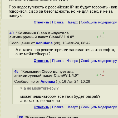
Про недоступность с российских IP не будут говорить - как
говорится, cisco за безопасность, но не для всех, и не за
полную.
Ответить
|
Правка
|
Наверх
|
Cообщить модератору
40.
"Компания Cisco выпустила
+2
+
–
антивирусный пакет ClamAV 1.4.0"
/
Сообщение от
nebularia
(ok), 16-Авг-24, 08:42
А с каких пор репозиториями занимается автор софта,
а не мейнтейнеры?
Ответить
|
Правка
|
Наверх
|
Cообщить модератору
45.
"Компания Cisco выпустила
–2
+
–
антивирусный пакет ClamAV 1.4.0"
/
Сообщение от
Аноним
(-), 16-Авг-24, 10:28
> а не мейнтейнеры?
может инициатором все таки будет разраб?
а то как то не логично
Ответить
|
Правка
|
Наверх
|
Cообщить модератору
55.
"Компания Cisco выпустила