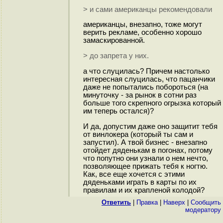
> и сами американцы рекомендовали
американцы, внезапно, тоже могут
верить рекламе, особенно хорошо
замаскированной.
> до запрета у них.
а что слуцилась? Причем настолько
интересная слуцилась, что пацанчики
даже не попытались побороться (на
минуточку - за рынок в сотни раз
больше того скрепного огрызка который
им теперь остался)?
И да, допустим даже оно защитит тебя
от винлокера (который ты сам и
запустил). А твой бизнес - внезапно
отойдет дяденькам в погонах, потому
что попутно они узнали о нем нечто,
позволяющее прижать тебя к ногтю.
Как, все еще хочется с этими
дяденьками играть в карты по их
правилам и их крапленой колодой?
Ответить
|
Правка
|
Наверх
|
Cообщить
модератору