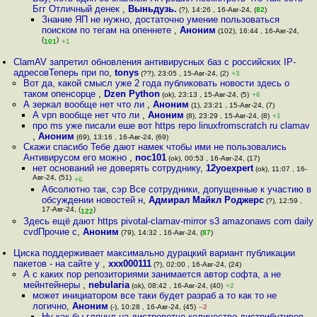
Бгг Отличный денек
,
Выньдузь.
(?), 14:26 , 16-Авг-24, (
82
)
Знание ЯП не нужно, достаточно умение пользоваться
поиском по тегам на опеннете
,
Аноним
(102), 16:44 , 16-Авг-24,
(
)
101
+1
ClamAV запретил обновления антивирусных баз с российских IP-
адресовТеперь при по
,
tonys
(??), 23:05 , 15-Авг-24, (2)
+3
Вот да, какой смысл уже 2 года публиковать новости здесь о
таком опенсорце
,
Dzen Python
(ok), 23:13 , 15-Авг-24, (5)
+6
А зеркал вообще нет что ли
,
Аноним
(1), 23:21 , 15-Авг-24, (7)
А vpn вообще нет что ли
,
Аноним
(8), 23:29 , 15-Авг-24, (8)
+1
про ms уже писали еше вот https repo linuxfromscratch ru clamav
,
Аноним
(69), 13:16 , 16-Авг-24, (69)
Скажи спасибо Тебе дают намек чтобы ими не пользовались
Антивирусом его можно
,
noc101
(ok), 00:53 , 16-Авг-24, (17)
нет оснований не доверять сотруднику
,
12yoexpert
(ok), 11:07 , 16-
Авг-24, (51)
+6
Абсолютно так, сэр Все сотрудники, допущенные к участию в
обсуждении новостей н
,
Адмирал Майкл Роджерс
(?), 12:59 ,
17-Авг-24, (
)
122
Здесь ещё дают https pivotal-clamav-mirror s3 amazonaws com daily
cvdПрочие с
,
Аноним
(79), 14:32 , 16-Авг-24, (
87
)
Циска поддерживает максимально дурацкий вариант публикации
пакетов - на сайте у
,
xxx000111
(?), 02:00 , 16-Авг-24, (24)
А с каких пор репозиториями занимается автор софта, а не
мейнтейнеры
,
nebularia
(ok), 08:42 , 16-Авг-24, (40)
+2
может инициатором все таки будет разраб а то как то не
логично
,
Аноним
(-), 10:28 , 16-Авг-24, (45)
–2
Ну как бы глянул на дистровотче количество дистрибутивов