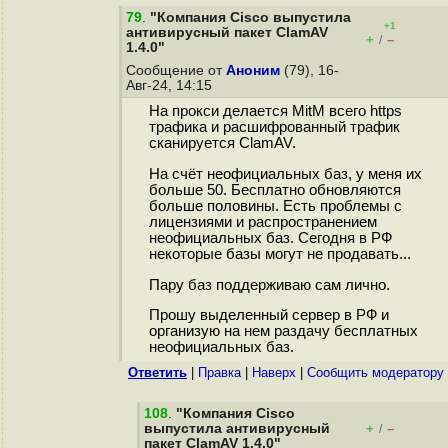
79
.
"Компания Cisco выпустила
+1
антивирусный пакет ClamAV
+
–
/
1.4.0"
Сообщение от
Аноним
(79), 16-
Авг-24, 14:15
На прокси делается MitM всего https
трафика и расшифрованный трафик
сканируется ClamAV.
На счёт неофициальных баз, у меня их
больше 50. Бесплатно обновляются
больше половины. Есть проблемы с
лицензиями и распространением
неофициальных баз. Сегодня в РФ
некоторые базы могут не продавать...
Пару баз поддерживаю сам лично.
Прошу выделенный сервер в РФ и
организую на нем раздачу бесплатных
неофициальных баз.
Ответить
|
Правка
|
Наверх
|
Cообщить модератору
108
.
"Компания Cisco
выпустила антивирусный
+
–
/
пакет ClamAV 1.4.0"