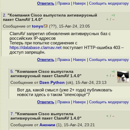
Ответить
|
Правка
|
Наверх
|
Cообщить модератору
2.
"Компания Cisco выпустила антивирусный
+3
+
–
пакет ClamAV 1.4.0"
/
Сообщение от
tonys
(??), 15-Авг-24, 23:05
ClamAV запретил обновления антивирусных баз с
российских IP-адресов
Теперь при попытке соединения с
https://database.clamav.net
поступает HTTP-ошибка 403 –
доступ запрещён.
Ответить
|
Правка
|
Наверх
|
Cообщить модератору
5.
"Компания Cisco выпустила
+6
+
–
антивирусный пакет ClamAV 1.4.0"
/
Сообщение от
Dzen Python
(ok), 15-Авг-24, 23:13
Вот да, какой смысл (уже 2+ года) публиковать
новости здесь о таком "опенсорце"?
Ответить
|
Правка
|
Наверх
|
Cообщить модератору
7.
"Компания Cisco выпустила
+
–
/
антивирусный пакет ClamAV 1.4.0"
Сообщение от
Аноним
(1), 15-Авг-24, 23:21