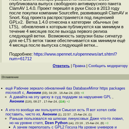
опубликовала выпуск свободного антивирусного пакета
ClamAV 1.4.0. Проект перешёл в руки Cisco в 2013 году
после покупки компании Sourcefire, развивающей ClamAV и
Snort. Код проекта распространяется под лицензией
GPLv2. Ветка 1.4.0 отнесена к категории обычных (не
LTS), обновления к которым публикуются как минимум в
течение 4 месяцев после выхода первого релиза
следующей ветки. Возможность загрузки базы сигнатур
для не-LTS веток также обеспечивается как минимум ещё
4 месяца после выпуска следующей ветки...
Подробнее:
https://www.opennet.ru/opennews/art.shtml?
num=61712
Ответить
|
Правка
|
Cообщить модератору
Оглавление
ещё Рабочее зеркало обновлений баз DatabaseMirror https packages
microsoft c
,
Аноним
(33), 04:29 , 16-Авг-24, (33)
+8
А давайта на эту циску в суд подадим за нарушение GPL
,
Аноним
(116), 08:27 , 17-Авг-24, (
116
)
+2
А кто-то вообще им пользуется Смысол есть Я вот хотел себе
поставить, чисто из
,
Аноним
(1), 22:57 , 15-Авг-24, (1)
Раньше пользовался на шлюзах линуксовых Даже что-то ловил,
но на уровне статп
,
Dzen Python
(ok), 23:16 , 15-Авг-24, (6)
+3
А зачем переползать с GPL2 Госуха На уровне универов и