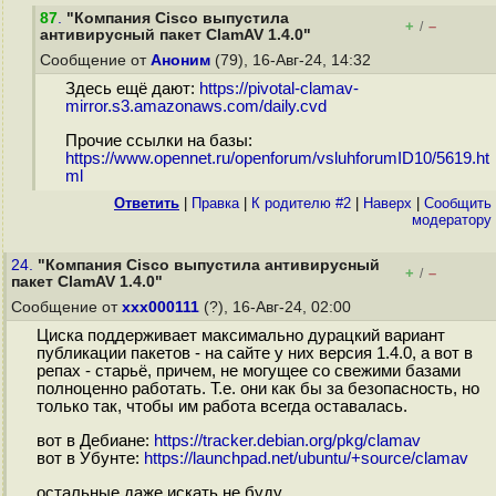
87
.
"Компания Cisco выпустила
+
–
/
антивирусный пакет ClamAV 1.4.0"
Сообщение от
Аноним
(79), 16-Авг-24, 14:32
Здесь ещё дают:
https://pivotal-clamav-
mirror.s3.amazonaws.com/daily.cvd
Прочие ссылки на базы:
https://www.opennet.ru/openforum/vsluhforumID10/5619.ht
ml
Ответить
|
Правка
|
К родителю #2
|
Наверх
|
Cообщить
модератору
24.
"Компания Cisco выпустила антивирусный
+
–
/
пакет ClamAV 1.4.0"
Сообщение от
xxx000111
(?), 16-Авг-24, 02:00
Циска поддерживает максимально дурацкий вариант
публикации пакетов - на сайте у них версия 1.4.0, а вот в
репах - старьё, причем, не могущее со свежими базами
полноценно работать. Т.е. они как бы за безопасность, но
только так, чтобы им работа всегда оставалась.
вот в Дебиане:
https://tracker.debian.org/pkg/clamav
вот в Убунте:
https://launchpad.net/ubuntu/+source/clamav
остальные даже искать не буду.