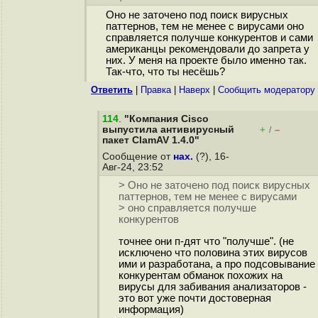
Оно не заточено под поиск вирусных
паттернов, тем не менее с вирусами оно
справляется получше конкурентов и сами
американцы рекомендовали до запрета у
них. У меня на проекте было именно так.
Так-что, что ты несёшь?
Ответить
|
Правка
|
Наверх
|
Cообщить модератору
114
.
"Компания Cisco
выпустила антивирусный
+
–
/
пакет ClamAV 1.4.0"
Сообщение от
нах.
(?), 16-
Авг-24, 23:52
> Оно не заточено под поиск вирусных
паттернов, тем не менее с вирусами
> оно справляется получше
конкурентов
точнее они п-дят что "получше". (не
исключено что половина этих вирусов
ими и разработана, а про подсовывание
конкурентам обманок похожих на
вирусы для забивания анализаторов -
это вот уже почти достоверная
информация)