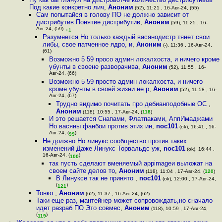
Под какие конкретно лич
,
Аноним
(52), 11:21 , 16-Авг-24, (55)
Сам попытайся в голову ПО не должно зависит от
дистрибутив Понятие дистрибутив
,
Аноним
(59), 11:25 , 16-
Авг-24, (59)
+1
Разумеется Но только каждый васянодистр тянет свои
либы, свое патченное ядро, и
,
Аноним
(-), 11:36 , 16-Авг-24,
(61)
Возможно 5 59 просо админ локалхоста, и ничего кроме
убунты в своене разворачива
,
Аноним
(52), 11:55 , 16-
Авг-24, (66)
Возможно 5 59 просто админ локалхоста, и ничего
кроме убунты в своей жизни не р
,
Аноним
(52), 11:58 , 16-
Авг-24, (67)
Трудно видимо почитать про дебианподобные ОС
,
Аноним
(118), 10:55 , 17-Авг-24, (
118
)
И это решается Снапами, Флатпаками, АппИмаджами
Но васяны фанбои против этих ин
,
noc101
(ok), 16:41 , 16-
Авг-24, (
)
99
Не должно Но линукс сообщество против таких
изменений Даже Линукс Торвальдс уж
,
noc101
(ok), 16:44 ,
16-Авг-24, (
)
100
так пусть сделают вменяемый appimageи выложат на
своем сайте делов то
,
Аноним
(118), 11:04 , 17-Авг-24, (
120
)
В Линуксе так не принято
,
noc101
(ok), 12:00 , 17-Авг-24,
(
)
121
Тонко
,
Аноним
(62), 11:37 , 16-Авг-24, (62)
Таки еще раз, мантейнер может сопровождать,но сначало
идет разраб ПО Это совмес
,
Аноним
(118), 10:59 , 17-Авг-24,
(
)
119