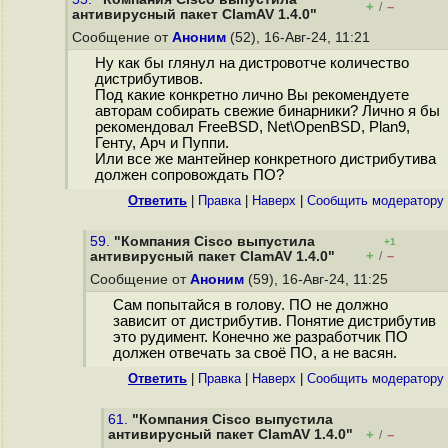
+
–
/
антивирусный пакет ClamAV 1.4.0"
Сообщение от
Аноним
(52), 16-Авг-24, 11:21
Ну как бы глянул на дистровотче количество
дистрибутивов.
Под какие конкретно лично Вы рекомендуете
авторам собирать свежие бинарники? Лично я бы
рекомендовал FreeBSD, Net\OpenBSD, Plan9,
Генту, Арч и Пуппи.
Или все же мантейнер конкретного дистрибутива
должен сопровождать ПО?
Ответить
|
Правка
|
Наверх
|
Cообщить модератору
59.
"Компания Cisco выпустила
+1
+
–
антивирусный пакет ClamAV 1.4.0"
/
Сообщение от
Аноним
(59), 16-Авг-24, 11:25
Сам попытайся в голову. ПО не должно
зависит от дистрибутив. Понятие дистрибутив
это рудимент. Конечно же разработчик ПО
должен отвечать за своё ПО, а не васян.
Ответить
|
Правка
|
Наверх
|
Cообщить модератору
61.
"Компания Cisco выпустила
антивирусный пакет ClamAV 1.4.0"
+
–
/