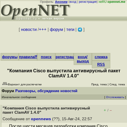
Профиль:
Аноним
(
вход
|
регистрация
)
неRU
opennet.me
[
новости
/
+++
|
форум
|
теги
|
]
форумы
правила/FAQ
поиск
регистрация
вход/
слежка
выход
RSS
"Компания Cisco выпустила антивирусный пакет
ClamAV 1.4.0"
Вариант для распечатки
Пред. тема
|
След. тема
Форум
Разговоры, обсуждение новостей
Изначальное сообщение
[
Отслеживать
]
"Компания Cisco выпустила антивирусный
+
–
/
пакет ClamAV 1.4.0"
Сообщение от
opennews
(??), 15-Авг-24, 22:57
После шести месяцев разработки компания Cisco