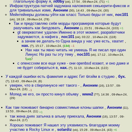
глагольную форму я
,
n00by
(ok), 17:54 , 09-Июл-24, (71)
+1
Инфраструктура патчей задумана наложения секьюрити-фиксов и
для тривиальных изме
,
Аноним
(30), 14:43 , 09-Июл-24, (30)
Мейнтейнеры должны уйти как класс Только беды от них
,
noc101
(ok), 18:18 , 09-Июл-24, (78)
Так и представляю себе морды програмеров которые будут
разучивать как билдовать
,
Аноним
(-), 23:51 , 09-Июл-24, (103)
+1
gt оверквотинг удален Именно в этот момент, разработчики
задумаются, а нафига
,
noc101
(ok), 03:22 , 10-Июл-24, (118)
а зачем ее делать-то Одна винда у нас уже есть, хватит
,
нах.
(?), 15:17 , 10-Июл-24, (
134
)
–1
Нах нах ты явно читать не умеешь Я не писал про один
Линукс Но раз ты эту тему
,
noc101
(ok), 17:12 , 10-Июл-24,
(
)
141
с опенссхем все еще хуже - они openbsd юзают, и оно даже и
не будет собираться в
,
нах.
(?), 11:13 , 10-Июл-24, (122)
У каждой ошибки есть фамилия и адрес Гит блэйм в студию
,
бух.
(?), 13:43 , 09-Июл-24, (6)
уверен, что в сберлинуксе нет такого -
,
Аноним
(16), 13:57 , 09-
Июл-24, (16)
–1
Мопед не его, он просто кинул объяву
,
www2
(??), 14:36 , 09-Июл-24,
(29)
Как там поживают бинарно совместимые клоны шапки
,
Аноним
(11),
13:53 , 09-Июл-24, (11)
+1
так жена днях затычка в альму приехала
,
Аноним
(16), 13:57 , 09-
Июл-24, (17)
Хорошо поживают Я нашел эту уязвимость благодаря моему
участию в Rocky Linux и
,
solardiz
(ok), 15:28 , 09-Июл-24, (43)
+6