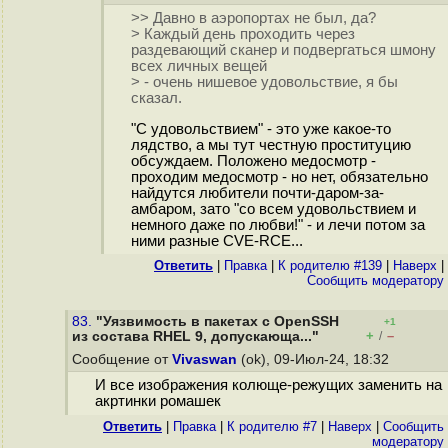
>> Давно в аэропортах не был, да?
> Каждый день проходить через
раздевающий сканер и подвергаться шмону
всех личных вещей
> - очень нишевое удовольствие, я бы
сказал.
"С удовольствием" - это уже какое-то
лядство, а мы тут честную проституцию
обсуждаем. Положено медосмотр -
проходим медосмотр - но нет, обязательно
найдутся любители почти-даром-за-
амбаром, зато "со всем удовольствием и
немного даже по любви!" - и лечи потом за
ними разные CVE-RCE...
Ответить
|
Правка
|
К родителю #139
|
Наверх
|
Cообщить модератору
83.
"Уязвимость в пакетах с OpenSSH
+1
+
–
из состава RHEL 9, допускающа..."
/
Сообщение от
Vivaswan
(ok), 09-Июл-24, 18:32
И все изображения колюще-режущих заменить на
акртинки ромашек
Ответить
|
Правка
|
К родителю #7
|
Наверх
|
Cообщить
модератору