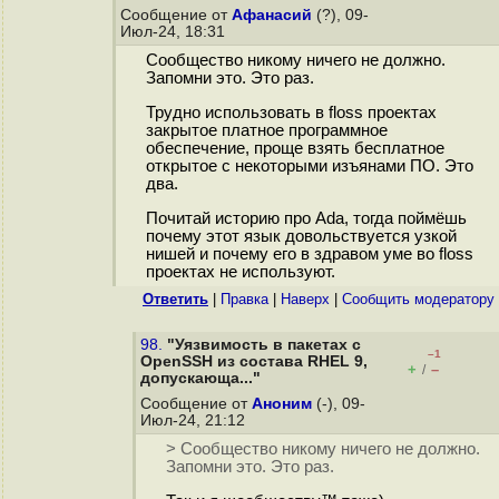
Сообщение от
Афанасий
(?), 09-
Июл-24, 18:31
Сообщество никому ничего не должно.
Запомни это. Это раз.
Трудно использовать в floss проектах
закрытое платное программное
обеспечение, проще взять бесплатное
открытое с некоторыми изъянами ПО. Это
два.
Почитай историю про Ada, тогда поймёшь
почему этот язык довольствуется узкой
нишей и почему его в здравом уме во floss
проектах не используют.
Ответить
|
Правка
|
Наверх
|
Cообщить модератору
98.
"Уязвимость в пакетах с
–1
OpenSSH из состава RHEL 9,
+
–
/
допускающа..."
Сообщение от
Аноним
(-), 09-
Июл-24, 21:12
> Сообщество никому ничего не должно.
Запомни это. Это раз.