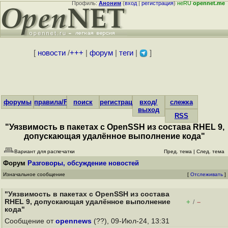
Профиль:
Аноним
(
вход
|
регистрация
)
неRU
opennet.me
[
новости
/
+++
|
форум
|
теги
|
]
форумы
правила/FAQ
поиск
регистрация
вход/
слежка
выход
RSS
"Уязвимость в пакетах с OpenSSH из состава RHEL 9,
допускающая удалённое выполнение кода"
Вариант для распечатки
Пред. тема
|
След. тема
Форум
Разговоры, обсуждение новостей
Изначальное сообщение
[
Отслеживать
]
"Уязвимость в пакетах с OpenSSH из состава
RHEL 9, допускающая удалённое выполнение
+
–
/
кода"
Сообщение от
opennews
(??), 09-Июл-24, 13:31