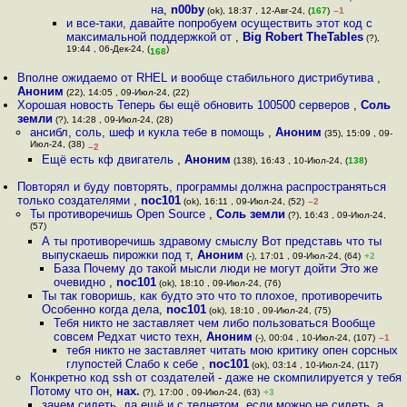
на
,
n00by
(ok), 18:37 , 12-Авг-24, (
167
)
–1
и все-таки, давайте попробуем осуществить этот код с
максимальной поддержкой от
,
Big Robert TheTables
(?),
19:44 , 06-Дек-24, (
)
168
Вполне ожидаемо от RHEL и вообще стабильного дистрибутива
,
Аноним
(22), 14:05 , 09-Июл-24, (22)
Хорошая новость Теперь бы ещё обновить 100500 серверов
,
Соль
земли
(?), 14:28 , 09-Июл-24, (28)
ансибл, соль, шеф и кукла тебе в помощь
,
Аноним
(35), 15:09 , 09-
Июл-24, (38)
–2
Ещё есть кф двигатель
,
Аноним
(138), 16:43 , 10-Июл-24, (
138
)
Повторял и буду повторять, программы должна распространяться
только создателями
,
noc101
(ok), 16:11 , 09-Июл-24, (52)
–2
Ты противоречишь Open Source
,
Соль земли
(?), 16:43 , 09-Июл-24,
(57)
А ты противоречишь здравому смыслу Вот представь что ты
выпускаешь пирожки под т
,
Аноним
(-), 17:01 , 09-Июл-24, (64)
+2
База Почему до такой мысли люди не могут дойти Это же
очевидно
,
noc101
(ok), 18:10 , 09-Июл-24, (76)
Ты так говоришь, как будто это что то плохое, противоречить
Особенно когда дела
,
noc101
(ok), 18:10 , 09-Июл-24, (75)
Тебя никто не заставляет чем либо пользоваться Вообще
совсем Редхат чисто техн
,
Аноним
(-), 00:04 , 10-Июл-24, (107)
–1
тебя никто не заставляет читать мою критику опен сорсных
глупостей Слабо к себе
,
noc101
(ok), 03:14 , 10-Июл-24, (117)
Конкретно код ssh от создателей - даже не скомпилируется у тебя
Потому что он
,
нах.
(?), 17:00 , 09-Июл-24, (63)
+3
зачем сидеть, да ещё и с телнетом, если можно не сидеть, а