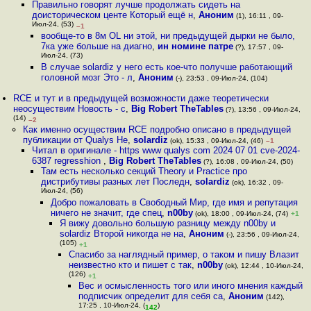
Правильно говорят лучше продолжать сидеть на
доисторическом центе Который ещё н
,
Аноним
(1), 16:11 , 09-
Июл-24, (53)
–1
вообще-то в 8м OL ни этой, ни предыдущей дырки не было,
7ка уже больше на диагно
,
ин номине патре
(?), 17:57 , 09-
Июл-24, (73)
В случае solardiz у него есть кое-что получше работающий
головной мозг Это - л
,
Аноним
(-), 23:53 , 09-Июл-24, (104)
RCE и тут и в предыдущей возможности даже теоретически
неосуществим Новость - с
,
Big Robert TheTables
(?), 13:56 , 09-Июл-24,
(14)
–2
Как именно осуществим RCE подробно описано в предыдущей
публикации от Qualys Не
,
solardiz
(ok), 15:33 , 09-Июл-24, (46)
–1
Читал в оригинале - https www qualys com 2024 07 01 cve-2024-
6387 regresshion
,
Big Robert TheTables
(?), 16:08 , 09-Июл-24, (50)
Там есть несколько секций Theory и Practice про
дистрибутивы разных лет Последн
,
solardiz
(ok), 16:32 , 09-
Июл-24, (56)
Добро пожаловать в Свободный Мир, где имя и репутация
ничего не значит, где спец
,
n00by
(ok), 18:00 , 09-Июл-24, (74)
+1
Я вижу довольно большую разницу между n00by и
solardiz Второй никогда не на
,
Аноним
(-), 23:56 , 09-Июл-24,
(105)
+1
Спасибо за наглядный пример, о таком и пишу Влазит
неизвестно кто и пишет с так
,
n00by
(ok), 12:44 , 10-Июл-24,
(126)
+1
Вес и осмысленность того или иного мнения каждый
подписчик определит для себя са
,
Аноним
(142),
17:25 , 10-Июл-24, (
)
142