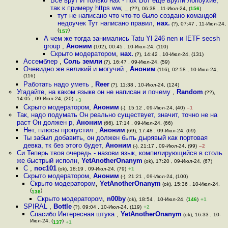
Все врут И только нах - пох Вот ещё врули лопоухие,
так к примеру https ww
,
_
(??), 06:38 , 11-Июл-24, (
156
)
тут не написано что что-то было создано командой
недоучек Тут написано правил
,
нах.
(?), 07:47 , 11-Июл-24,
(
)
157
А чем же тогда занимались Tatu Yl 246 nen и IETF secsh
group
,
Аноним
(102), 00:45 , 10-Июл-24, (110)
Скрыто модератором
,
нах.
(?), 14:42 , 10-Июл-24, (131)
Ассемблер
,
Соль земли
(?), 16:47 , 09-Июл-24, (59)
Очевидно же великий и могучий
,
Аноним
(116), 02:58 , 10-Июл-24,
(116)
Работать надо уметь
,
Reer
(?), 11:38 , 10-Июл-24, (124)
Угадайте, на каком языке он не написан и почему
,
Random
(??),
14:05 , 09-Июл-24, (20)
+3
Скрыто модератором
,
Аноним
(-), 15:12 , 09-Июл-24, (40)
–1
Так, надо подумать Он реально существует, значит, точно не на
раст Он должен р
,
Аноним
(66), 17:14 , 09-Июл-24, (66)
Нет, плюсы пропустил
,
Аноним
(69), 17:48 , 09-Июл-24, (69)
Ты забыл добавить, он должен быть дырявый как портовая
девка, тк без этого будет
,
Аноним
(-), 21:17 , 09-Июл-24, (99)
–2
Си Теперь твоя очередь - назови язык, компилирующийся в столь
же быстрый исполн
,
YetAnotherOnanym
(ok), 17:20 , 09-Июл-24, (67)
С
,
noc101
(ok), 18:19 , 09-Июл-24, (79)
+1
Скрыто модератором
,
Аноним
(-), 21:21 , 09-Июл-24, (100)
Скрыто модератором
,
YetAnotherOnanym
(ok), 15:36 , 10-Июл-24,
(
)
136
Скрыто модератором
,
n00by
(ok), 18:54 , 10-Июл-24, (
146
)
+1
SPIRAL
,
Bottle
(?), 09:04 , 10-Июл-24, (119)
+2
Спасибо Интересная штука
,
YetAnotherOnanym
(ok), 16:33 , 10-
Июл-24, (
)
137
+1