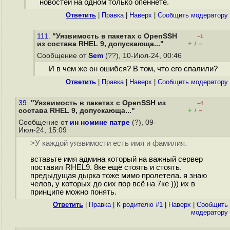
новостей на одном только опеннете.
Ответить
|
Правка
|
Наверх
|
Cообщить модератору
111.
"Уязвимость в пакетах с OpenSSH
–1
+
–
из состава RHEL 9, допускающа..."
/
Сообщение от
Sem
(??), 10-Июл-24, 00:46
И в чем же он ошибся? В том, что его спалили?
Ответить
|
Правка
|
Наверх
|
Cообщить модератору
39.
"Уязвимость в пакетах с OpenSSH из
–4
+
–
состава RHEL 9, допускающа..."
/
Сообщение от
ин номине патре
(?), 09-
Июл-24, 15:09
>У каждой уязвимости есть имя и фамилия.
вставьте имя админа который на важный сервер
поставил RHEL9. 8ке ещё стоять и стоять.
предыдущая дырка тоже мимо пролетела. я знаю
челов, у которых до сих пор всё на 7ке ))) их в
принципе можно понять.
Ответить
|
Правка
|
К родителю #1
|
Наверх
|
Cообщить
модератору