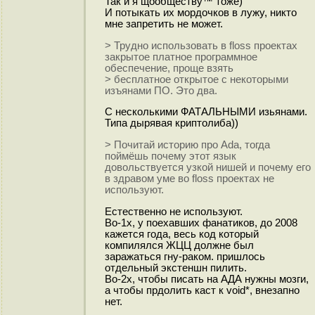
Так и я щообществу™ тоже)
И потыкать их мордочков в лужу, никто
мне запретить не может.
> Трудно использовать в floss проектах
закрытое платное программное
обеспечение, проще взять
> бесплатное открытое с некоторыми
изъянами ПО. Это два.
С несколькими ФАТАЛЬНЫМИ изьянами.
Типа дырявая криптолиба))
> Почитай историю про Ada, тогда
поймёшь почему этот язык
довольствуется узкой нишей и почему его
в здравом уме во floss проектах не
используют.
Естественно не используют.
Во-1х, у поехавших фанатиков, до 2008
кажется года, весь код который
компилялся ЖЦЦ должне был
заражаться гну-раком. пришлось
отдельный экстеншн пилить.
Во-2х, чтобы писать на АДА нужны мозги,
а чтобы прдолить каст к void*, внезапно
нет.