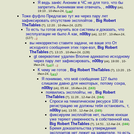
Я ведь занёс Аноним в ЧС не для того, что бы
запретить Анонимам мне отвечать,
,
n00by
(ok),
19:10 , 10-Июл-24, (
)
148
Тоже фуфло Предлагаю тут же через пару лет
зафиксировать отсутствие эксплойтов
,
Big Robert
TheTables
(?), 12:20 , 10-Июл-24, (125)
То есть ты готов изучить все системы и доказать, что
эксплуатации не было А как
,
n00by
(ok), 12:57 , 10-Июл-24,
(127)
–2
вы некорректно ставите задачи, не ваше это От
исходного сообщения этих горе-взл
,
Big Robert
TheTables
(?), 13:15 , 10-Июл-24, (128)
gt оверквотинг удален Вполне адекватно исходному
через пару лет зафиксировать
,
n00by
(ok), 19:00 , 10-
Июл-24, (
)
147
–2
К чему не готов
,
Big Robert TheTables
(?), 13:20 , 15-
Июл-24, (
)
161
Я понимаю, что моё сообщение 127 было
слишком давно для некоторых, потому сохра
,
n00by
(ok), 05:44 , 16-Июл-24, (
163
)
появились эксплойты, не
,
Big Robert
TheTables
(?), 11:26 , 12-Авг-24, (
164
)
Спроси на тематическом ресурсе 100 за
регистрацию не должны тебя остановить, т
,
n00by
(ok), 13:55 , 12-Авг-24, (
165
)
фиксируем эксплойтов нет, пылкие юноши
уже теряют уверенность в собственной ква
,
Big Robert TheTables
(?), 14:51 , 12-Авг-24, (
166
)
Бремя доказательства утверждения
эксплоитов нет лежит на заявителе, то есть