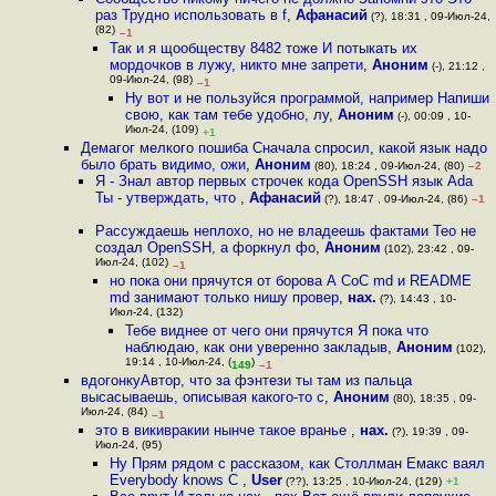
раз Трудно использовать в f
,
Афанасий
(?), 18:31 , 09-Июл-24,
(82)
–1
Так и я щообществу 8482 тоже И потыкать их
мордочков в лужу, никто мне запрети
,
Аноним
(-), 21:12 ,
09-Июл-24, (98)
–1
Ну вот и не пользуйся программой, например Напиши
свою, как там тебе удобно, лу
,
Аноним
(-), 00:09 , 10-
Июл-24, (109)
+1
Демагог мелкого пошиба Сначала спросил, какой язык надо
было брать видимо, ожи
,
Аноним
(80), 18:24 , 09-Июл-24, (80)
–2
Я - Знал автор первых строчек кода OpenSSH язык Ada
Ты - утверждать, что
,
Афанасий
(?), 18:47 , 09-Июл-24, (86)
–1
Рассуждаешь неплохо, но не владеешь фактами Тео не
создал OpenSSH, а форкнул фо
,
Аноним
(102), 23:42 , 09-
Июл-24, (102)
–1
но пока они прячутся от борова А CoC md и README
md занимают только нишу провер
,
нах.
(?), 14:43 , 10-
Июл-24, (132)
Тебе виднее от чего они прячутся Я пока что
наблюдаю, как они уверенно закладыв
,
Аноним
(102),
19:14 , 10-Июл-24, (
)
149
–1
вдогонкуАвтор, что за фэнтези ты там из пальца
высасываешь, описывая какого-то с
,
Аноним
(80), 18:35 , 09-
Июл-24, (84)
–1
это в викивракии нынче такое вранье
,
нах.
(?), 19:39 , 09-
Июл-24, (95)
Ну Прям рядом с рассказом, как Столлман Емакс ваял
Everybody knows C
,
User
(??), 13:25 , 10-Июл-24, (129)
+1