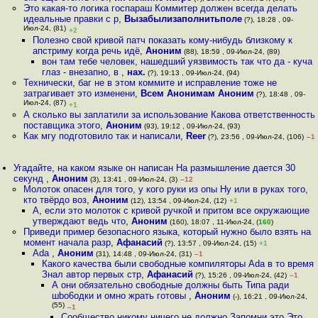
Это какая-то логика госпараш Коммитер должен всегда делать
идеальные правки с р
,
Вызабылизаполнитьполе
(?), 18:28 , 09-
Июл-24, (81)
+2
Полезно свой кривой патч показать кому-нибудь близкому к
апстриму когда речь идё
,
Аноним
(88), 18:59 , 09-Июл-24, (89)
вон там тебе человек, нашедший уязвимость так что да - куча
глаз - внезапно, в
,
нах.
(?), 19:13 , 09-Июл-24, (94)
Технически, баг не в этом коммите и исправление тоже не
затрагивает это изменени
,
Всем Анонимам Аноним
(?), 18:48 , 09-
Июл-24, (87)
+1
А сколько вы заплатили за использование Какова ответственность
поставщика этого
,
Аноним
(93), 19:12 , 09-Июл-24, (93)
Как мгу подготовило так и написали
,
Reer
(?), 23:56 , 09-Июл-24, (106)
–1
Угадайте, на каком языке он написан На размышление дается 30
секунд
,
Аноним
(3), 13:41 , 09-Июл-24, (3)
–12
Молоток опасен для того, у кого руки из опы Ну или в руках того,
кто твёрдо воз
,
Аноним
(12), 13:54 , 09-Июл-24, (12)
+1
А, если это молоток с кривой ручкой и притом все окружающие
утверждают ведь что
,
Аноним
(160), 18:07 , 11-Июл-24, (
160
)
Приведи пример безопасного языка, который нужно было взять на
момент начала разр
,
Афанасий
(?), 13:57 , 09-Июл-24, (15)
+1
Ada
,
Аноним
(31), 14:48 , 09-Июл-24, (31)
–1
Какого качества были свободные компиляторы Ada в то время
Знал автор первых стр
,
Афанасий
(?), 15:26 , 09-Июл-24, (42)
–1
А они обязательно свободные должны быть Типа ради
шbo6oдки и омно жрать готовы
,
Аноним
(-), 16:21 , 09-Июл-24,
(55)
–1
Сообщество никому ничего не должно Запомни это Это