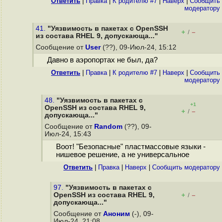
Ответить
|
Правка
|
К родителю #7
|
Наверх
|
Cообщить
модератору
41.
"Уязвимость в пакетах с OpenSSH
+
–
/
из состава RHEL 9, допускающа..."
Сообщение от
User
(??), 09-Июл-24, 15:12
Давно в аэропортах не был, да?
Ответить
|
Правка
|
К родителю #7
|
Наверх
|
Cообщить
модератору
48.
"Уязвимость в пакетах с
+1
OpenSSH из состава RHEL 9,
+
–
/
допускающа..."
Сообщение от
Random
(??), 09-
Июл-24, 15:43
Воот! "Безопасные" пластмассовые языки -
нишевое решение, а не универсальное
Ответить
|
Правка
|
Наверх
|
Cообщить модератору
97.
"Уязвимость в пакетах с
OpenSSH из состава RHEL 9,
+
–
/
допускающа..."
Сообщение от
Аноним
(-), 09-
Июл-24, 21:08