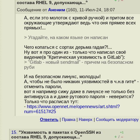
+
–
/
состава RHEL 9, допускающа..."
Сообщение от
Аноним
(160), 11-Июл-24, 18:07
А, если это молоток с кривой ручкой) и притом все
окружающие утверждают ведь что оня прямее всех
прямых!...
> Угадайте, на каком языке он написан
Чего копаться с сортах дерьма гадая?!...
Ну вот я про один из - только что написал своё
видение(в "Критическая уязвимость в GitLab"):
> "Gitlab - новый sendmail" - причем на безопасном
руби
И на безопасном линукс, молодцы!
А, чтобы не было никаких уязвимостей в ч.н.в гите* -
отменить пароли,
вот я например сижу даже в линуксе не только без
антивируса а и даже рутового пароля - неверится?
Только что расписал тут:
-
https://www.opennet.me/opennews/art.shtml?
num=61517#25
Ответить
|
Правка
|
Наверх
|
Cообщить модератору
15.
"Уязвимость в пакетах с OpenSSH из
+1
+
–
состава RHEL 9, допускающа..."
/