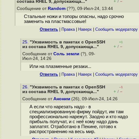
+
–
состава RHEL 9, допускающа..."
/
Сообщение от
Random
(??), 09-Июл-24, 13:44
Стальные ножи и топоры опасны, надо срочно
заменить на пластмассовые!
Ответить
|
Правка
|
Наверх
|
Cообщить модератору
25.
"Уязвимость в пакетах с OpenSSH
+1
+
–
из состава RHEL 9, допускающа..."
/
Сообщение от
Соль земли
(?), 09-
Июл-24, 14:26
Или на плазменные резаки...
Ответить
|
Правка
|
Наверх
|
Cообщить модератору
26.
"Уязвимость в пакетах с OpenSSH
–1
+
–
из состава RHEL 9, допускающа..."
/
Сообщение от
Аноним
(26), 09-Июл-24, 14:26
А если что нарезать надо - в
специализированную фирму пойдут, им там
профессионально нарежут. Заодно и кто надо
прибыль получат, и с неё кому надо дань
заплатят. Отработано в Пекине, готово к
распространению на весь мир.