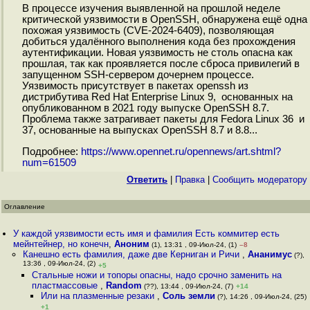
В процессе изучения выявленной на прошлой неделе
критической уязвимости в OpenSSH, обнаружена ещё одна
похожая уязвимость (CVE-2024-6409), позволяющая
добиться удалённого выполнения кода без прохождения
аутентификации. Новая уязвимость не столь опасна как
прошлая, так как проявляется после сброса привилегий в
запущенном SSH-сервером дочернем процессе.
Уязвимость присутствует в пакетах openssh из
дистрибутива Red Hat Enterprise Linux 9, основанных на
опубликованном в 2021 году выпуске OpenSSH 8.7.
Проблема также затрагивает пакеты для Fedora Linux 36 и
37, основанные на выпусках OpenSSH 8.7 и 8.8...
Подробнее:
https://www.opennet.ru/opennews/art.shtml?
num=61509
Ответить
|
Правка
|
Cообщить модератору
Оглавление
У каждой уязвимости есть имя и фамилия Есть коммитер есть
мейнтейнер, но конечн
,
Аноним
(1), 13:31 , 09-Июл-24, (1)
–8
Канешно есть фамилия, даже две Керниган и Ричи
,
Ананимус
(?),
13:36 , 09-Июл-24, (2)
+5
Стальные ножи и топоры опасны, надо срочно заменить на
пластмассовые
,
Random
(??), 13:44 , 09-Июл-24, (7)
+14
Или на плазменные резаки
,
Соль земли
(?), 14:26 , 09-Июл-24, (25)
+1