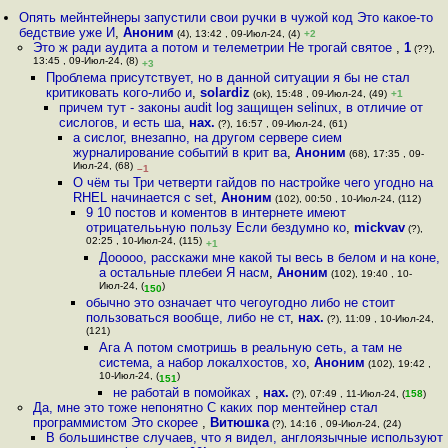
Опять мейнтейнеры запустили свои ручки в чужой код Это какое-то
бедствие уже И
,
Аноним
(4), 13:42 , 09-Июл-24, (4)
+2
Это ж ради аудита а потом и телеметрии Не трогай святое
,
1
(??),
13:45 , 09-Июл-24, (8)
+3
Проблема присутствует, но в данной ситуации я бы не стал
критиковать кого-либо и
,
solardiz
(ok), 15:48 , 09-Июл-24, (49)
+1
причем тут - законы audit log защищен selinux, в отличие от
сислогов, и есть ша
,
нах.
(?), 16:57 , 09-Июл-24, (61)
а сислог, внезапно, на другом сервере сием
журналирование событий в крит ва
,
Аноним
(68), 17:35 , 09-
Июл-24, (68)
–1
О чём ты Три четверти гайдов по настройке чего угодно на
RHEL начинается с set
,
Аноним
(102), 00:50 , 10-Июл-24, (112)
9 10 постов и коментов в интернете имеют
отрицателььную пользу Если бездумно ко
,
mickvav
(?),
02:25 , 10-Июл-24, (115)
+1
Дооооо, расскажи мне какой ты весь в белом и на коне,
а остальные плебеи Я насм
,
Аноним
(102), 19:40 , 10-
Июл-24, (
)
150
обычно это означает что чегоугодно либо не стоит
пользоваться вообще, либо не ст
,
нах.
(?), 11:09 , 10-Июл-24,
(121)
Ага А потом смотришь в реальную сеть, а там не
система, а набор локалхостов, хо
,
Аноним
(102), 19:42 ,
10-Июл-24, (
)
151
не работай в помойках
,
нах.
(?), 07:49 , 11-Июл-24, (
158
)
Да, мне это тоже непонятно С каких пор ментейнер стал
программистом Это скорее
,
Витюшка
(?), 14:16 , 09-Июл-24, (24)
В большинстве случаев, что я видел, англоязычные используют