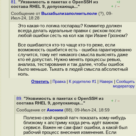
81.
"Уязвимость в пакетах с OpenSSH из
+2
+
–
состава RHEL 9, допускающа..."
/
Сообщение от
Вызабылизаполнитьполе
(?), 09-
Июл-24, 18:28
Это какая-то логика госпараш? Коммитер должен
всегда делать идеальные правки с риском после
любой ошибки сесть на кол как при Иване Грозном?
Все ошибаются кто-то чаще кто-то реже, если
возможность ошибится есть - ошибка гарантированно
случится, тому нет никакого смысла выяснять даже
кто её допустил. Нужно менять процессы ревью,
анализа, тестирования и так далее, чтобы ошибок
было меньше. Тыкать в людей смысла абсолютный
ноль.
Ответить
|
Правка
|
К родителю #1
|
Наверх
|
Cообщить
модератору
89.
"Уязвимость в пакетах с OpenSSH из
+
–
/
состава RHEL 9, допускающа..."
Сообщение от
Аноним
(88), 09-Июл-24, 18:59
Полезно свой кривой патч показать кому-нибудь
близкому к апстриму когда речь идёт важном
сервисе. Важен не сам факт ошибки, а какой был
рабочий процесс внесения изменения. Если