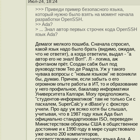
Июл-24, 18:24
>>> Приведи пример безопасного языка,
который нужно было взять на момент начала
разработки OpenSSH.
>> Ada?
> ... Знал автор первых строчек кода OpenSSH
язык Ada?
Демагог мелкого пошиба. Сначала спросил,
какой язык надо было брать (видимо, ожидая,
что не ответят), а когда ответили, выдал - "а
автор его не знал! Вот!". Л - логика, аж
фонтаном прёт. Создан сабж был под
руководством Тео де Раадта. Уж у такого
чувака вопросы с "новым языком" не возникли
бы, думаю. Причем, если забыть о его
огромном опыте работы в ИТ, то и образование
у него профильное, бакалавр информатики
Университета Калгари. Могу предположить,
"студентов-информатиков" там не только Си с
паскалем, SuperCalc'у и dBase'у с фокспро
учили. Про аду уж всяко хотя бы слышал,
учитывая, что в 1987 году язык Ада был
официально стандартизован ISO, переведен
Министерством обороны США в общественное
достояние и к 1990 году в мире существовало
уже около 200 компиляторов,
соответствовавших стандарту языка Ада. А