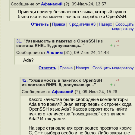
Сообщение от
Афанасий
(?), 09-Июл-24, 13:57
Приведи пример безопасного языка, который нужно
было взять на момент начала разработки OpenSSH.
Ответить
|
Правка
|
К родителю #3
|
Наверх
|
Cообщить
модератору
31.
"Уязвимость в пакетах с OpenSSH из
–1
+
–
состава RHEL 9, допускающа..."
/
Сообщение от
Аноним
(31), 09-Июл-24, 14:48
Ada?
Ответить
|
Правка
|
Наверх
|
Cообщить модератору
42.
"Уязвимость в пакетах с OpenSSH
–1
+
–
из состава RHEL 9, допускающа..."
/
Сообщение от
Афанасий
(?), 09-Июл-24, 15:26
Какого качества были свободные компиляторы
Ada в то время? Знал автор первых строчек кода
OpenSSH язык Ada? Какова вероятность найти
нужного количества "помощников" со знанием
Ada? И так далее...
На заре становления open source проектов кроме
C, C++ выбора особо и не было. Либо закрытые