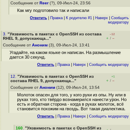
Сообщение от
Reer
(?), 09-Июл-24, 23:56
Как мгу подготовило так и написали
Ответить
|
Правка
|
К родителю #1
|
Наверх
|
Cообщить
модератору
3.
"Уязвимость в пакетах с OpenSSH из состава
–12
+
–
RHEL 9, допускающа..."
/
Сообщение от
Аноним
(3), 09-Июл-24, 13:41
Угадайте, на каком языке он написан. На размышление
дается 30 секунд.
Ответить
|
Правка
|
Наверх
|
Cообщить модератору
12.
"Уязвимость в пакетах с OpenSSH из
+1
+
–
состава RHEL 9, допускающа..."
/
Сообщение от
Аноним
(12), 09-Июл-24, 13:54
Молоток опасен для того, у кого руки из опы. Ну или в
руках того, кто твёрдо вознамерился нанести урон. Но
есть и обратная сторона - когда в руках молоток, всё
становится похожим на гвоздь. Вот такая диалектика.
Ответить
|
Правка
|
Наверх
|
Cообщить модератору
160
.
"Уязвимость в пакетах с OpenSSH из