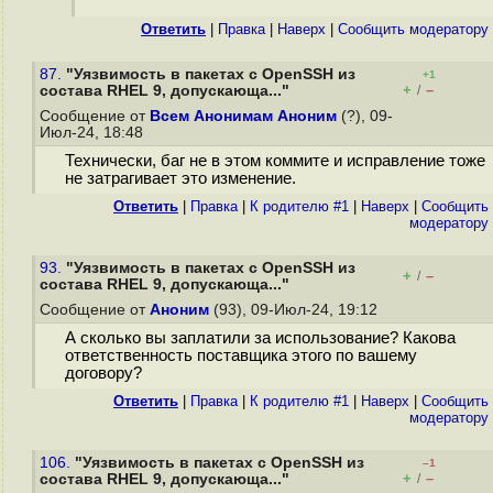
Ответить
|
Правка
|
Наверх
|
Cообщить модератору
87.
"Уязвимость в пакетах с OpenSSH из
+1
+
–
состава RHEL 9, допускающа..."
/
Сообщение от
Всем Анонимам Аноним
(?), 09-
Июл-24, 18:48
Технически, баг не в этом коммите и исправление тоже
не затрагивает это изменение.
Ответить
|
Правка
|
К родителю #1
|
Наверх
|
Cообщить
модератору
93.
"Уязвимость в пакетах с OpenSSH из
+
–
/
состава RHEL 9, допускающа..."
Сообщение от
Аноним
(93), 09-Июл-24, 19:12
А сколько вы заплатили за использование? Какова
ответственность поставщика этого по вашему
договору?
Ответить
|
Правка
|
К родителю #1
|
Наверх
|
Cообщить
модератору
106.
"Уязвимость в пакетах с OpenSSH из
–1
+
–
состава RHEL 9, допускающа..."
/