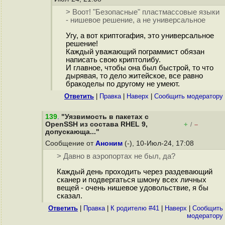
> Воот! "Безопасные" пластмассовые языки
- нишевое решение, а не универсальное
Угу, а вот криптогафия, это универсальное
решение!
Каждый уважающий пограммист обязан
написать свою криптолибу.
И главное, чтобы она был быстрой, то что
дырявая, то дело житейское, все равно
бракоделы по другому не умеют.
Ответить
|
Правка
|
Наверх
|
Cообщить модератору
139
.
"Уязвимость в пакетах с
OpenSSH из состава RHEL 9,
+
–
/
допускающа..."
Сообщение от
Аноним
(-), 10-Июл-24, 17:08
> Давно в аэропортах не был, да?
Каждый день проходить через раздевающий
сканер и подвергаться шмону всех личных
вещей - очень нишевое удовольствие, я бы
сказал.
Ответить
|
Правка
|
К родителю #41
|
Наверх
|
Cообщить
модератору