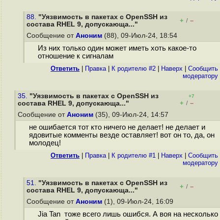
88.
"Уязвимость в пакетах с OpenSSH из
+
–
/
состава RHEL 9, допускающа..."
Сообщение от
Аноним
(88), 09-Июл-24, 18:54
Из них только один может иметь хоть какое-то
отношение к сигналам
Ответить
|
Правка
|
К родителю #2
|
Наверх
|
Cообщить
модератору
35.
"Уязвимость в пакетах с OpenSSH из
+7
+
–
состава RHEL 9, допускающа..."
/
Сообщение от
Аноним
(35), 09-Июл-24, 14:57
не ошибается тот кто ничего не делает! не делает и
ядовитые комменты везде оставляет! вот он то, да, он
молодец!
Ответить
|
Правка
|
К родителю #1
|
Наверх
|
Cообщить
модератору
51.
"Уязвимость в пакетах с OpenSSH из
+
–
/
состава RHEL 9, допускающа..."
Сообщение от
Аноним
(1), 09-Июл-24, 16:09
Jia Tan тоже всего лишь ошибся. А воя на несколько