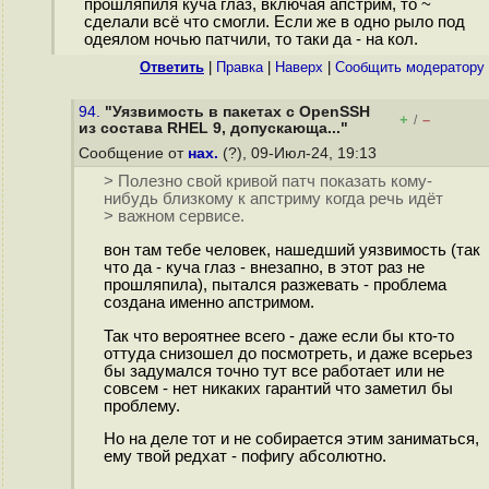
прошляпиля куча глаз, включая апстрим, то ~
сделали всё что смогли. Если же в одно рыло под
одеялом ночью патчили, то таки да - на кол.
Ответить
|
Правка
|
Наверх
|
Cообщить модератору
94.
"Уязвимость в пакетах с OpenSSH
+
–
/
из состава RHEL 9, допускающа..."
Сообщение от
нах.
(?), 09-Июл-24, 19:13
> Полезно свой кривой патч показать кому-
нибудь близкому к апстриму когда речь идёт
> важном сервисе.
вон там тебе человек, нашедший уязвимость (так
что да - куча глаз - внезапно, в этот раз не
прошляпила), пытался разжевать - проблема
создана именно апстримом.
Так что вероятнее всего - даже если бы кто-то
оттуда снизошел до посмотреть, и даже всерьез
бы задумался точно тут все работает или не
совсем - нет никаких гарантий что заметил бы
проблему.
Но на деле тот и не собирается этим заниматься,
ему твой редхат - пофигу абсолютно.