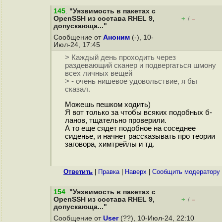
145
.
"Уязвимость в пакетах с
OpenSSH из состава RHEL 9,
+
–
/
допускающа..."
Сообщение от
Аноним
(-), 10-
Июл-24, 17:45
> Каждый день проходить через
раздевающий сканер и подвергаться шмону
всех личных вещей
> - очень нишевое удовольствие, я бы
сказал.
Можешь пешком ходить)
Я вот только за чтобы всяких подобных б-
ланов, тщательно проверили.
А то еще сядет подобное на соседнее
сиденье, и начнет рассказывать про теории
заговора, химтрейлы и тд.
Ответить
|
Правка
|
Наверх
|
Cообщить модератору
154
.
"Уязвимость в пакетах с
OpenSSH из состава RHEL 9,
+
–
/
допускающа..."
Сообщение от
User
(??), 10-Июл-24, 22:10