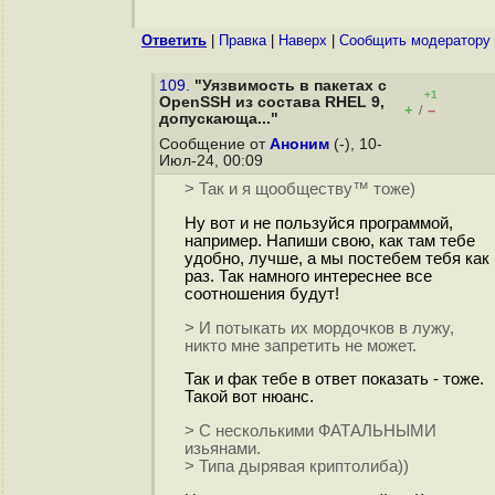
Ответить
|
Правка
|
Наверх
|
Cообщить модератору
109.
"Уязвимость в пакетах с
+1
OpenSSH из состава RHEL 9,
+
–
/
допускающа..."
Сообщение от
Аноним
(-), 10-
Июл-24, 00:09
> Так и я щообществу™ тоже)
Ну вот и не пользуйся программой,
например. Напиши свою, как там тебе
удобно, лучше, а мы постебем тебя как
раз. Так намного интереснее все
соотношения будут!
> И потыкать их мордочков в лужу,
никто мне запретить не может.
Так и фак тебе в ответ показать - тоже.
Такой вот нюанс.
> С несколькими ФАТАЛЬНЫМИ
изьянами.
> Типа дырявая криптолиба))