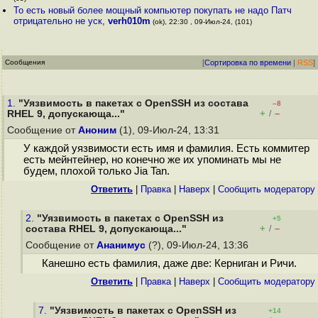
То есть новый более мощный компьютер покупать не надо Патч
отрицательно не уск
,
verh010m
(ok), 22:30 , 09-Июл-24, (101)
Сообщения
[
Сортировка по времени
|
RSS
]
1.
"Уязвимость в пакетах с OpenSSH из состава
–8
+
–
RHEL 9, допускающа..."
/
Сообщение от
Аноним
(1), 09-Июл-24, 13:31
У каждой уязвимости есть имя и фамилия. Есть коммитер
есть мейнтейнер, но конечно же их упоминать мы не
будем, плохой только Jia Tan.
Ответить
|
Правка
|
Наверх
|
Cообщить модератору
2.
"Уязвимость в пакетах с OpenSSH из
+5
+
–
состава RHEL 9, допускающа..."
/
Сообщение от
Ананимус
(?), 09-Июл-24, 13:36
Канешно есть фамилия, даже две: Керниган и Ричи.
Ответить
|
Правка
|
Наверх
|
Cообщить модератору
7.
"Уязвимость в пакетах с OpenSSH из
+14