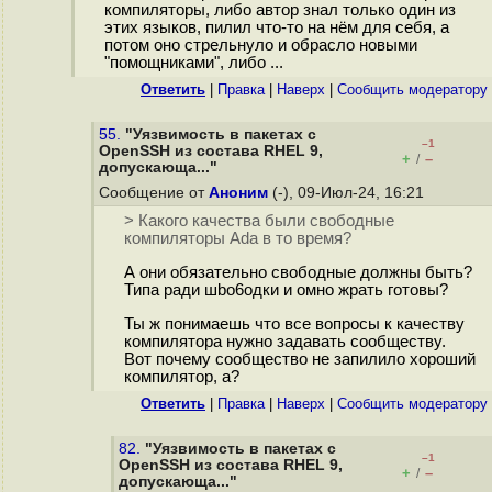
компиляторы, либо автор знал только один из
этих языков, пилил что-то на нём для себя, а
потом оно стрельнуло и обрасло новыми
"помощниками", либо ...
Ответить
|
Правка
|
Наверх
|
Cообщить модератору
55.
"Уязвимость в пакетах с
–1
OpenSSH из состава RHEL 9,
+
–
/
допускающа..."
Сообщение от
Аноним
(-), 09-Июл-24, 16:21
> Какого качества были свободные
компиляторы Ada в то время?
А они обязательно свободные должны быть?
Типа ради шbo6oдки и омно жрать готовы?
Ты ж понимаешь что все вопросы к качеству
компилятора нужно задавать сообществу.
Вот почему сообщество не запилило хороший
компилятор, а?
Ответить
|
Правка
|
Наверх
|
Cообщить модератору
82.
"Уязвимость в пакетах с
–1
OpenSSH из состава RHEL 9,
+
–
/
допускающа..."