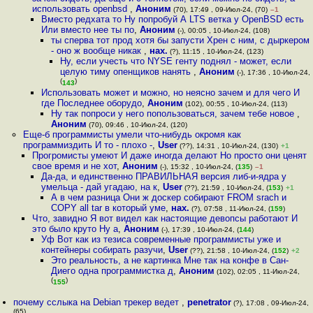
использовать openbsd
,
Аноним
(70), 17:49 , 09-Июл-24, (70)
–1
Вместо редхата то Ну попробуй А LTS ветка у OpenBSD есть
Или вместо нее ты по
,
Аноним
(-), 00:05 , 10-Июл-24, (108)
ты сперва тот прод хотя бы запусти Хрен с ним, с дыркером
- оно ж вообще никак
,
нах.
(?), 11:15 , 10-Июл-24, (123)
Ну, если учесть что NYSE генту поднял - может, если
целую тиму опенщиков нанять
,
Аноним
(-), 17:36 , 10-Июл-24,
(
)
143
Использовать может и можно, но неясно зачем и для чего И
где Последнее оборудо
,
Аноним
(102), 00:55 , 10-Июл-24, (113)
Ну так попроси у него попользоваться, зачем тебе новое
,
Аноним
(70), 09:46 , 10-Июл-24, (120)
Еще-б программисты умели что-нибудь окромя как
программиздить И то - плохо -
,
User
(??), 14:31 , 10-Июл-24, (130)
+1
Прогромисты умеют И даже иногда делают Но просто они ценят
свое время и не хот
,
Аноним
(-), 15:32 , 10-Июл-24, (
135
)
–1
Да-да, и единственно ПРАВИЛЬНАЯ версия либ-и-ядра у
умельца - дай угадаю, на к
,
User
(??), 21:59 , 10-Июл-24, (
153
)
+1
А в чем разница Они ж доскер собирают FROM srach и
COPY all tar в который уме
,
нах.
(?), 07:58 , 11-Июл-24, (
159
)
Что, завидно Я вот видел как настоящие девопсы работают И
это было круто Ну а
,
Аноним
(-), 17:39 , 10-Июл-24, (
144
)
Уф Вот как из тезиса современные программисты уже и
контейнеры собирать разучи
,
User
(??), 21:58 , 10-Июл-24, (
152
)
+2
Это реальность, а не картинка Мне так на конфе в Сан-
Диего одна программистка д
,
Аноним
(102), 02:05 , 11-Июл-24,
(
)
155
почему сслыка на Debian трекер ведет
,
penetrator
(?), 17:08 , 09-Июл-24,
(65)