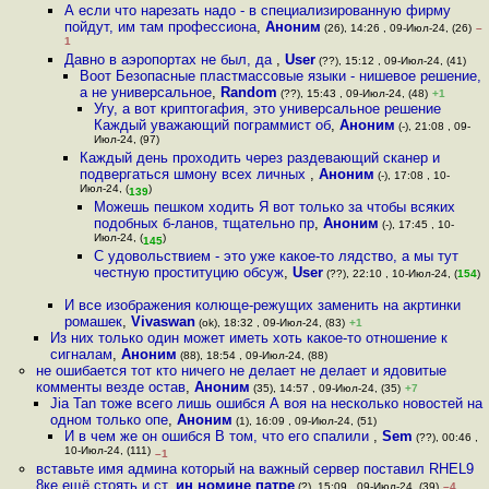
А если что нарезать надо - в специализированную фирму
пойдут, им там профессиона
,
Аноним
(26), 14:26 , 09-Июл-24, (26)
–
1
Давно в аэропортах не был, да
,
User
(??), 15:12 , 09-Июл-24, (41)
Воот Безопасные пластмассовые языки - нишевое решение,
а не универсальное
,
Random
(??), 15:43 , 09-Июл-24, (48)
+1
Угу, а вот криптогафия, это универсальное решение
Каждый уважающий пограммист об
,
Аноним
(-), 21:08 , 09-
Июл-24, (97)
Каждый день проходить через раздевающий сканер и
подвергаться шмону всех личных
,
Аноним
(-), 17:08 , 10-
Июл-24, (
)
139
Можешь пешком ходить Я вот только за чтобы всяких
подобных б-ланов, тщательно пр
,
Аноним
(-), 17:45 , 10-
Июл-24, (
)
145
С удовольствием - это уже какое-то лядство, а мы тут
честную проституцию обсуж
,
User
(??), 22:10 , 10-Июл-24, (
154
)
И все изображения колюще-режущих заменить на акртинки
ромашек
,
Vivaswan
(ok), 18:32 , 09-Июл-24, (83)
+1
Из них только один может иметь хоть какое-то отношение к
сигналам
,
Аноним
(88), 18:54 , 09-Июл-24, (88)
не ошибается тот кто ничего не делает не делает и ядовитые
комменты везде остав
,
Аноним
(35), 14:57 , 09-Июл-24, (35)
+7
Jia Tan тоже всего лишь ошибся А воя на несколько новостей на
одном только опе
,
Аноним
(1), 16:09 , 09-Июл-24, (51)
И в чем же он ошибся В том, что его спалили
,
Sem
(??), 00:46 ,
10-Июл-24, (111)
–1
вставьте имя админа который на важный сервер поставил RHEL9
8ке ещё стоять и ст
,
ин номине патре
(?), 15:09 , 09-Июл-24, (39)
–4