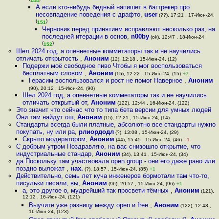
144
А если кто-нибудь бедный напишет в багтрекер про
несовпадение поведения с драфто
,
user
(??), 17:21 , 17-Июн-24,
(
)
151
Черновик перед принятием исправляют несколько раз, на
последней итерации в основ
,
n00by
(ok), 12:47 , 18-Июн-24,
(
)
152
Шел 2024 год, а опеннетные комметаторы так и не научились
отличать открытость
,
Аноним
(12), 12:18 , 15-Июн-24, (12)
Подержи моё свободное пиво Чтобы я мог воспользоваться
бесплатным словом
,
Аноним
(15), 12:22 , 15-Июн-24, (15)
+7
Герасим воспользовался и рост не помог Наверное
,
Аноним
(90), 20:12 , 15-Июн-24, (90)
Шел 2024 год, а опеннетные комметаторы так и не научились
отличать открытый от
,
Аноним
(122), 12:44 , 16-Июн-24, (122)
Это значит что сейчас что то типа бета версии для умных людей
Они там найдут ош
,
Аноним
(15), 12:21 , 15-Июн-24, (14)
Стандарты всегда были платные, абсолютно все стандарты нужно
покупать, ну или ра
,
рлиордодл
(?), 13:08 , 15-Июн-24, (29)
Скрыто модератором
,
Аноним
(44), 15:45 , 15-Июн-24, (46)
–1
С добрым утром Поздравляю, на вас снизошло открытие, что
индустриальные стандар
,
Аноним
(34), 13:41 , 15-Июн-24, (34)
да Поскольку там участвовала open group - они его даже рано или
поздно выложат
,
нах.
(?), 18:57 , 15-Июн-24, (85)
+1
Действительно, семь лет куча инженеров бормотали там что-то,
писульки писали, вы
,
Аноним
(96), 20:57 , 15-Июн-24, (96)
+1
а, это другое о, мудрейший так просвети тёмных
,
Аноним
(121),
12:12 , 16-Июн-24, (121)
Выучите уже разницу между open и free
,
Аноним
(122), 12:48 ,
16-Июн-24, (123)