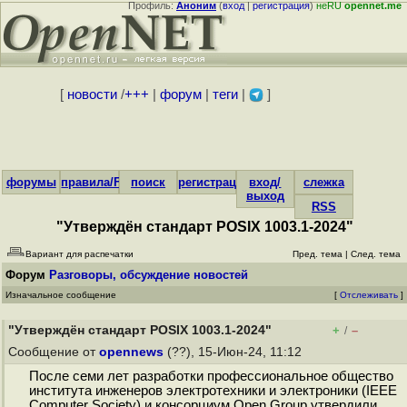
Профиль:
Аноним
(
вход
|
регистрация
)
неRU
opennet.me
[
новости
/
+++
|
форум
|
теги
|
]
форумы
правила/FAQ
поиск
регистрация
вход/
слежка
выход
RSS
"Утверждён стандарт POSIX 1003.1-2024"
Вариант для распечатки
Пред. тема
|
След. тема
Форум
Разговоры, обсуждение новостей
Изначальное сообщение
[
Отслеживать
]
"Утверждён стандарт POSIX 1003.1-2024"
+
–
/
Сообщение от
opennews
(??), 15-Июн-24, 11:12
После семи лет разработки профессиональное общество
института инженеров электротехники и электроники (IEEE
Computer Society) и консорциум Open Group утвердили