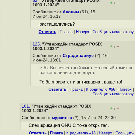
62.
"Утверждён стандарт POSIX
+
–
/
1003.1-2024"
Сообщение от
Аноним
(61), 15-
Июн-24, 16:17
расташелились?
Ответить
|
Правка
|
Наверх
|
Cообщить модератору
125.
"Утверждён стандарт POSIX
+
–
/
1003.1-2024"
Сообщение от
Страдивариус
(?), 16-
Июн-24, 13:01
> Ах Вы, известный жмот. На новый томик не
раскашелились для друга.
То был раритет и антиквариат, ваще-то!
Ответить
|
Правка
|
К родителю #56
|
Наверх
|
Cообщить модератору
101.
"Утверждён стандарт POSIX
+
–
/
1003.1-2024"
Сообщение от
мурзилка
(?), 15-Июн-24, 22:30
Спецификация GNU C тоже открытая.
Ответить
|
Правка
|
К родителю #18
|
Наверх
|
Cообщить