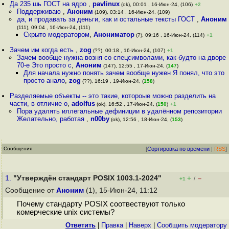
Да 235 шь ГОСТ на ядро
,
pavlinux
(ok), 00:01 , 16-Июн-24, (106)
+2
Поддерживаю
,
Аноним
(109), 03:14 , 16-Июн-24, (109)
да, и продавать за деньги, как и остальные тексты ГОСТ
,
Аноним
(111), 09:04 , 16-Июн-24, (111)
Скрыто модератором
,
Анониматор
(?), 09:16 , 16-Июн-24, (114)
+1
Зачем им когда есть
,
zog
(??), 00:18 , 16-Июн-24, (107)
+1
Зачем вообще нужна возня со спецсимволами, как-будто на дворе
70-е Это просто с
,
Аноним
(147), 12:55 , 17-Июн-24, (
147
)
Для начала нужно понять зачем вообще нужен Я понял, что это
просто анало
,
zog
(??), 16:19 , 19-Июн-24, (
158
)
Разделяемые объекты -- это такие, котороые можно разделить на
части, в отличие о
,
adolfus
(ok), 16:52 , 17-Июн-24, (
150
)
+1
Пора удалять иллегальные дефиниции в удалённом репозитории
Желательно, работая
,
n00by
(ok), 12:56 , 18-Июн-24, (
153
)
Сообщения
[
Сортировка по времени
|
RSS
]
1.
"Утверждён стандарт POSIX 1003.1-2024"
+
–
/
+1
Сообщение от
Аноним
(1), 15-Июн-24, 11:12
Почему стандарту POSIX соотвествуют только
комерческие unix системы?
Ответить
|
Правка
|
Наверх
|
Cообщить модератору