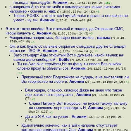
господа, проследуйт
,
Аноним
(157), 19:54 , 18-Июн-24, (
157
)
э например А то тот же мэйк в коммерческих юникс системах
например - обычно н
,
нах.
(?), 18:49 , 15-Июн-24, (83)
+1
Теперь POSIX - это вот так Гнутый make в рыло, а кто как он не
умеет - ну вы
,
Аноним
(-), 20:41 , 15-Июн-24, (92)
Это что такое вообще Это открытый стандарт, да Отправьте СМС,
чтобы качнуть с
,
Аноним
(5), 11:29 , 15-Июн-24, (5)
+5
Американцы напряглись, болгары восхитились
,
ванька
(?), 11:40 ,
15-Июн-24, (8)
+3
Ой, а как будто остальные открытые стандарты другие Стандарт
языка си - ISO IE
,
Аноним
(-), 11:52 , 15-Июн-24, (9)
+1
Зато стандарт Ады открытый Вот и думайте, какой язычок на
самом деле свободный
,
Bottle
(?), 12:26 , 15-Июн-24, (18)
+3
Ты на Аде был серьёзен,Не по фану ты писал Без ошибок
словно прозуТы объекты соз
,
Аноним
(24), 12:52 , 15-Июн-24, (24)
+11
Прекрасный слог Подскажите ка сударь, а не высталяли ли
Вы творчество на лор е в
,
Аноним
(26), 12:59 , 15-Июн-24, (26)
+2
Благодарю, спасибо, спасибо Даже не знаю что такое
лор, както я его пропустил
,
Аноним
(24), 18:38 , 15-Июн-24,
(79)
+2
Слава Патрегу Вот и хорошо, не нужно такому таланту
на нынешнем лоре пропадать И
,
Аноним
(26), 22:33 , 15-
Июн-24, (102)
+1
Да это Я А как ты узнал
,
Аноним
(133), 17:35 , 16-Июн-24,
(133)
Удивительно конечно, как в айти напрочь отсутствует
картельная солидарность Спл
,
Аноним
(120), 11:16 , 16-Июн-24,