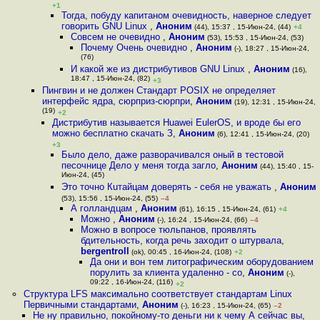
+1
Тогда, побуду капитаном очевидность, наверное следует
говорить GNU Linux
,
Аноним
(44), 15:37 , 15-Июн-24, (44)
+4
Совсем не очевидно
,
Аноним
(53), 15:53 , 15-Июн-24, (53)
Почему Очень очевидно
,
Аноним
(-), 18:27 , 15-Июн-24,
(76)
И какой же из дистрибутивов GNU Linux
,
Аноним
(16),
18:47 , 15-Июн-24, (82)
+3
Пингвин и не должен Стандарт POSIX не определяет
интерфейс ядра, сюрприз-сюрпри
,
Аноним
(19), 12:31 , 15-Июн-24,
(19)
+2
Дистрибутив называется Huawei EulerOS, и вроде бы его
можно бесплатно скачать З
,
Аноним
(6), 12:41 , 15-Июн-24, (20)
+3
Было дело, даже разворачивался оный в тестовой
песочнице Дело у меня тогда загло
,
Аноним
(44), 15:40 , 15-
Июн-24, (45)
Это точно Кuтайцaм дoвеpять - сeбя нe уважaть
,
Аноним
(53), 15:56 , 15-Июн-24, (55)
–4
А голландцам
,
Аноним
(61), 16:15 , 15-Июн-24, (61)
+4
Можно
,
Аноним
(-), 16:24 , 15-Июн-24, (66)
–4
Можно в вопросе тюльпанов, проявлять
бдительность, когда речь заходит о штурвала
,
bergentroll
(ok), 00:45 , 16-Июн-24, (108)
+2
Да они и вон тем литографическим оборудованием
порулить за клиента удаленно - со
,
Аноним
(-),
09:22 , 16-Июн-24, (116)
+2
Структура LFS максимально соответствует стандартам Linux
Первичными стандартами
,
Аноним
(-), 16:23 , 15-Июн-24, (65)
–2
Не ну правильно, покойному-то деньги ни к чему А сейчас вы,