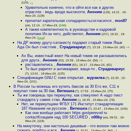
(120)
+1
Удивительно конечно, что в ойти все как в других
отраслях - ведь вроде высокоэти
,
Аноним
(128), 14:21 , 16-
Июн-24, (128)
прочитал карательная солидарностьсогласился
,
mos87
(ok), 12:14 , 17-Июн-24, (
146
)
А также компетентность в руководстве и кадровой
политике Из-за чего, действител
,
Аноним
(157), 19:32 , 18-
Июн-24, (
)
154
На ДР моему другу-сатанисту подарил старый томик Язык
Ада Он был счастлив
,
Страдивариус
(?), 15:18 , 15-Июн-24, (40)
+4
Ах Вы, известный жмот На новый томик не раскашелились
для друга
,
Аноним
(53), 15:59 , 15-Июн-24, (56)
+2
расташелились
,
Аноним
(61), 16:17 , 15-Июн-24, (62)
То был раритет и антиквариат, ваще-то
,
Страдивариус
(?), 13:01 , 16-Июн-24, (125)
Спецификация GNU C тоже открытая
,
мурзилка
(?), 22:30 , 15-
Июн-24, (101)
В России ты можешь его купить баксов за 30 Его же, С11 я
покупал тоже за 30 бак
,
Витюшка
(?), 17:53 , 15-Июн-24, (75)
Ты же говоришь про перекупку, как спекулянт А надо текст
стандарта у самих стан
,
Аноним
(-), 18:35 , 15-Июн-24, (78)
Нет, не перекупщики ФГБУ 171 Институт стандартизации
187 Название на русском
,
Витюшка
(?), 23:47 , 15-Июн-24, (104)
Как они вообще работают https gostperevod ru
contactКлацаем над 100 SECURED
,
n00by
(ok), 09:51 , 16-
Июн-24, (118)
На минуточку, они настолько дешевые - что воооон там можно
скачать драфты и все
,
Аноним
(-), 20:51 , 15-Июн-24, (94)
–1