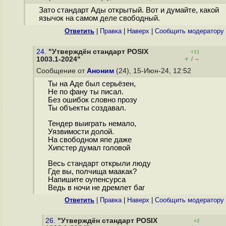
Зато стандарт Ады открытый. Вот и думайте, какой
язычок на самом деле свободный.
Ответить
|
Правка
|
Наверх
|
Cообщить модератору
24.
"Утверждён стандарт POSIX
+11
+
–
1003.1-2024"
/
Сообщение от
Аноним
(24), 15-Июн-24, 12:52
Ты на Аде был серьёзен,
Не по фану ты писал.
Без ошибок словно прозу
Ты объекты создавал.
Тендер выиграть немало,
Уязвимости долой.
На свободном япе даже
Хипстер думал головой
Весь стандарт открыли люду
Где вы, полчища маакак?
Напишите оупенсурса
Ведь в ночи не дремлет баг
Ответить
|
Правка
|
Наверх
|
Cообщить модератору
26.
"Утверждён стандарт POSIX
+2