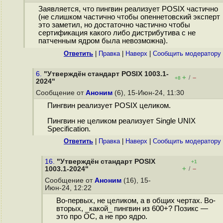
Заявляется, что пингвин реализует POSIX частично
(не слишком частично чтобы опеннетовский эксперт
это заметил, но достаточно частично чтобы
сертификация какого либо дистрибутива с не
патченным ядром была невозможна).
Ответить
|
Правка
|
Наверх
|
Cообщить модератору
6.
"Утверждён стандарт POSIX 1003.1-
+
–
/
+8
2024"
Сообщение от
Аноним
(6), 15-Июн-24, 11:30
Пингвин реализует POSIX целиком.
Пингвин не целиком реализует Single UNIX
Specification.
Ответить
|
Правка
|
Наверх
|
Cообщить модератору
16.
"Утверждён стандарт POSIX
+1
+
–
1003.1-2024"
/
Сообщение от
Аноним
(16), 15-
Июн-24, 12:22
Во-первых, не целиком, а в общих чертах. Во-
вторых, _какой_ пингвин из 600+? Позикс —
это про ОС, а не про ядро.