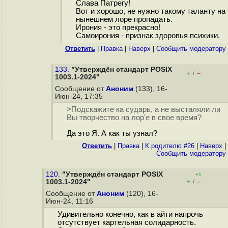
Слава Патрегу!
Вот и хорошо, не нужно такому таланту на
нынешнем лоре пропадать.
Ирония - это прекрасно!
Самоирония - признак здоровья психики.
Ответить
|
Правка
|
Наверх
|
Cообщить модератору
133.
"Утверждён стандарт POSIX
+
–
/
1003.1-2024"
Сообщение от
Аноним
(133), 16-
Июн-24, 17:35
>Подскажите ка сударь, а не высталяли ли
Вы творчество на лор'е в свое время?
Да это Я. А как ты узнал?
Ответить
|
Правка
|
К родителю #26
|
Наверх
|
Cообщить модератору
120.
"Утверждён стандарт POSIX
+1
+
–
1003.1-2024"
/
Сообщение от
Аноним
(120), 16-
Июн-24, 11:16
Удивительно конечно, как в айти напрочь
отсутствует картельная солидарность.