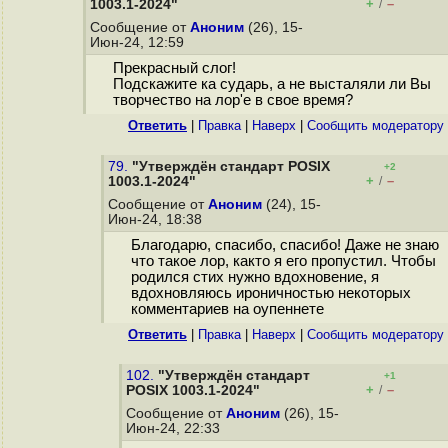
+
–
1003.1-2024"
/
Сообщение от
Аноним
(26), 15-
Июн-24, 12:59
Прекрасный слог!
Подскажите ка сударь, а не высталяли ли Вы
творчество на лор'е в свое время?
Ответить
|
Правка
|
Наверх
|
Cообщить модератору
79.
"Утверждён стандарт POSIX
+2
+
–
1003.1-2024"
/
Сообщение от
Аноним
(24), 15-
Июн-24, 18:38
Благодарю, спасибо, спасибо! Даже не знаю
что такое лор, както я его пропустил. Чтобы
родился стих нужно вдохновение, я
вдохновляюсь ироничностью некоторых
комментариев на оупеннете
Ответить
|
Правка
|
Наверх
|
Cообщить модератору
102.
"Утверждён стандарт
+1
+
–
POSIX 1003.1-2024"
/
Сообщение от
Аноним
(26), 15-
Июн-24, 22:33