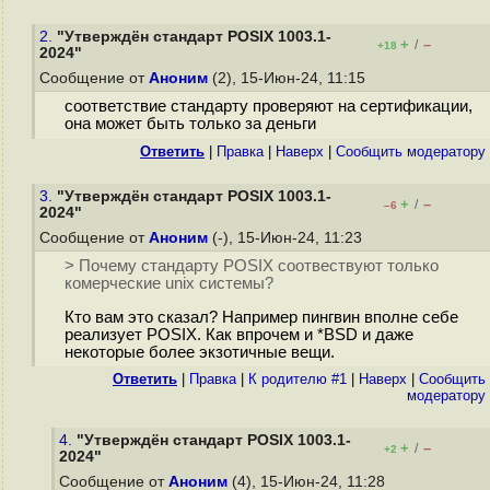
2.
"Утверждён стандарт POSIX 1003.1-
+
–
/
+18
2024"
Сообщение от
Аноним
(2), 15-Июн-24, 11:15
соответствие стандарту проверяют на сертификации,
она может быть только за деньги
Ответить
|
Правка
|
Наверх
|
Cообщить модератору
3.
"Утверждён стандарт POSIX 1003.1-
+
–
/
–6
2024"
Сообщение от
Аноним
(-), 15-Июн-24, 11:23
> Почему стандарту POSIX соотвествуют только
комерческие unix системы?
Кто вам это сказал? Например пингвин вполне себе
реализует POSIX. Как впрочем и *BSD и даже
некоторые более экзотичные вещи.
Ответить
|
Правка
|
К родителю #1
|
Наверх
|
Cообщить
модератору
4.
"Утверждён стандарт POSIX 1003.1-
+
–
/
+2
2024"
Сообщение от
Аноним
(4), 15-Июн-24, 11:28