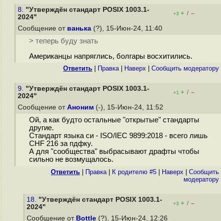
8.
"Утверждён стандарт POSIX 1003.1-
+
–
/
+3
2024"
Сообщение от
ванька
(?), 15-Июн-24, 11:40
> теперь буду знать
Американцы напряглись, болгары восхитились.
Ответить
|
Правка
|
Наверх
|
Cообщить модератору
9.
"Утверждён стандарт POSIX 1003.1-
+
–
/
+1
2024"
Сообщение от
Аноним
(-), 15-Июн-24, 11:52
Ой, а как будто остальные "открытые" стандарты
другие.
Стандарт языка си - ISO/IEC 9899:2018 - всего лишь
CHF 216 за пдфку.
А для "сообщества" выбрасывают драфты чтобы
сильно не возмущалось.
Ответить
|
Правка
|
К родителю #5
|
Наверх
|
Cообщить
модератору
18.
"Утверждён стандарт POSIX 1003.1-
+
–
/
+3
2024"
Сообщение от
Bottle
(?), 15-Июн-24, 12:26