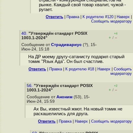
рынке. Каждый свой товар хвалит, чужой -
ругает.
Ответить
|
Правка
|
К родителю #120
|
Наверх
|
Cообщить модератору
40.
"Утверждён стандарт POSIX
+4
+
–
1003.1-2024"
/
Сообщение от
Страдивариус
(?), 15-
Июн-24, 15:18
На ДР моему другу-сатанисту подарил старый
томик "Язык Ада". Он был счастлив.
Ответить
|
Правка
|
К родителю #18
|
Наверх
|
Cообщить
модератору
56.
"Утверждён стандарт POSIX
+2
+
–
1003.1-2024"
/
Сообщение от
Аноним
(53), 15-
Июн-24, 15:59
Ах Вы, известный жмот. На новый томик не
раскашелились для друга.
Ответить
|
Правка
|
Наверх
|
Cообщить модератору