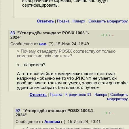
выворачивайте карманы, сейчас вас будут
сертифицировать.
Ответить
|
Правка
|
Наверх
|
Cообщить модератору
83.
"Утверждён стандарт POSIX 1003.1-
+
–
/
+1
2024"
Сообщение от
нах.
(?), 15-Июн-24, 18:49
> Почему стандарту POSIX соотвествуют только
комерческие unix системы?
э... например?
А то тот же мэйк в коммерческих юникс системах
например - обычно не то что .PHONY не умеет, он
вообще ничего толком не умеет, хорошо если gnu make
удается им собрать без плясок с бубном.
Ответить
|
Правка
|
К родителю #1
|
Наверх
|
Cообщить
модератору
92.
"Утверждён стандарт POSIX 1003.1-
+
–
/
2024"
Сообщение от
Аноним
(-), 15-Июн-24, 20:41