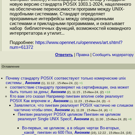
новую версию стандарта POSIX 1003.1-2024, нацеленного
на обеспечение переносимости программ между UNIX-
подобными системами. Стандарт определяет
программные интерфейсы между операционными
системами и прикладными программами, и охватывает
набор библиотечных функций, возможностей командного
интерпретатора и утилит...
Подробнее:
https://www.opennet.ru/opennews/art.shtml?
num=61372
Ответить
|
Правка
|
Cообщить модератору
Оглавление
Почему стандарту POSIX соотвествуют только комерческие unix
системы
,
Аноним
(1), 11:12 , 15-Июн-24, (1)
+1
соответствие стандарту проверяют на сертификации, она может
быть только за деньг
,
Аноним
(2), 11:15 , 15-Июн-24, (2)
+18
Кто вам это сказал Например пингвин вполне себе реализует
POSIX Как впрочем и
,
Аноним
(-), 11:23 , 15-Июн-24, (3)
–6
Заявляется, что пингвин реализует POSIX частично не слишком
частично чтобы опен
,
Аноним
(4), 11:28 , 15-Июн-24, (4)
+2
Пингвин реализует POSIX целиком Пингвин не целиком
реализует Single UNIX Specif
,
Аноним
(6), 11:30 , 15-Июн-24, (6)
+8
Во-первых, не целиком, а в общих чертах Во-вторых,
_какой_ пингвин из 600 Поз
,
Аноним
(16), 12:22 , 15-Июн-24, (16)