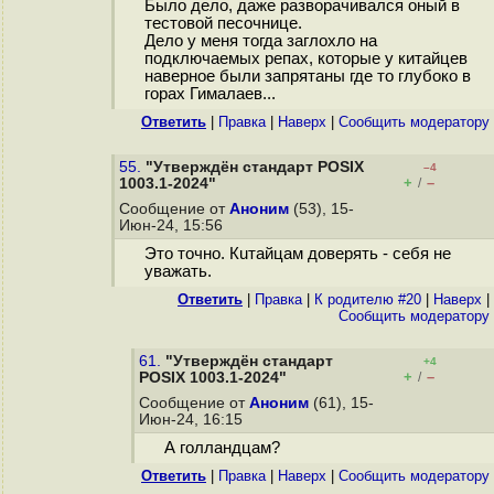
Было дело, даже разворачивался оный в
тестовой песочнице.
Дело у меня тогда заглохло на
подключаемых репах, которые у китайцев
наверное были запрятаны где то глубоко в
горах Гималаев...
Ответить
|
Правка
|
Наверх
|
Cообщить модератору
55.
"Утверждён стандарт POSIX
–4
+
–
1003.1-2024"
/
Сообщение от
Аноним
(53), 15-
Июн-24, 15:56
Это точно. Кuтайцaм дoвеpять - сeбя нe
уважaть.
Ответить
|
Правка
|
К родителю #20
|
Наверх
|
Cообщить модератору
61.
"Утверждён стандарт
+4
+
–
POSIX 1003.1-2024"
/
Сообщение от
Аноним
(61), 15-
Июн-24, 16:15
А голландцам?
Ответить
|
Правка
|
Наверх
|
Cообщить модератору