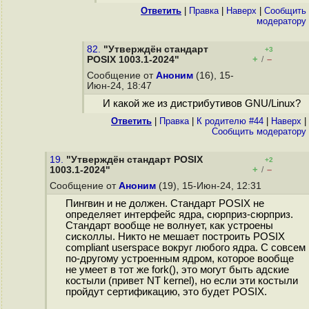
Ответить
|
Правка
|
Наверх
|
Cообщить
модератору
82.
"Утверждён стандарт
+3
+
–
POSIX 1003.1-2024"
/
Сообщение от
Аноним
(16), 15-
Июн-24, 18:47
И какой же из дистрибутивов GNU/Linux?
Ответить
|
Правка
|
К родителю #44
|
Наверх
|
Cообщить модератору
19.
"Утверждён стандарт POSIX
+2
+
–
1003.1-2024"
/
Сообщение от
Аноним
(19), 15-Июн-24, 12:31
Пингвин и не должен. Стандарт POSIX не
определяет интерфейс ядра, сюрприз-сюрприз.
Стандарт вообще не волнует, как устроены
сисколлы. Никто не мешает построить POSIX
compliant userspace вокруг любого ядра. С совсем
по-другому устроенным ядром, которое вообще
не умеет в тот же fork(), это могут быть адские
костыли (привет NT kernel), но если эти костыли
пройдут сертификацию, это будет POSIX.