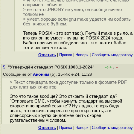
> А то тот же мэйк в коммерческих юникс системах
например - обычно
> не то что .PHONY не умеет, он вообще ничего
толком не
> умеет, хорошо если gnu make удается им собрать
без плясок с бубном.
Теперь POSIX - это вот так :). Гнутый make в рыло, а
кто как он не умеет - ну вы не POSIX 2024 тогда.
Бабло привычно победило зло - кто платит бабло
тот и решает что зло.
Ответить
|
Правка
|
Наверх
|
Cообщить модератору
5.
"Утверждён стандарт POSIX 1003.1-2024"
+
–
/
+5
Сообщение от
Аноним
(5), 15-Июн-24, 11:29
> Текст стандарта пока доступен только в формате PDF
для платных клиентов
Это что такое вообще? Это открытый стандарт, да?
"Отправьте СМС, чтобы качнуть стандарт на высокой
скорости по прямой ссылке"? Ну ладно, теперь буду
знать, что посикс нихрена не про открытость, а в
опенсорсных кругах он должен быть скорее
ругательственным словом.
Ответить
|
Правка
|
Наверх
|
Cообщить модератору