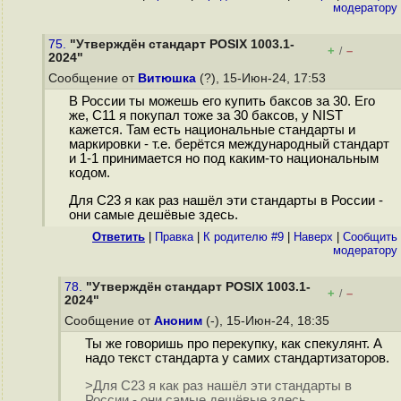
модератору
75.
"Утверждён стандарт POSIX 1003.1-
+
–
/
2024"
Сообщение от
Витюшка
(?), 15-Июн-24, 17:53
В России ты можешь его купить баксов за 30. Его
же, С11 я покупал тоже за 30 баксов, у NIST
кажется. Там есть национальные стандарты и
маркировки - т.е. берётся международный стандарт
и 1-1 принимается но под каким-то национальным
кодом.
Для С23 я как раз нашёл эти стандарты в России -
они самые дешёвые здесь.
Ответить
|
Правка
|
К родителю #9
|
Наверх
|
Cообщить
модератору
78.
"Утверждён стандарт POSIX 1003.1-
+
–
/
2024"
Сообщение от
Аноним
(-), 15-Июн-24, 18:35
Ты же говоришь про перекупку, как спекулянт. А
надо текст стандарта у самих стандартизаторов.
>Для С23 я как раз нашёл эти стандарты в
России - они самые дешёвые здесь.