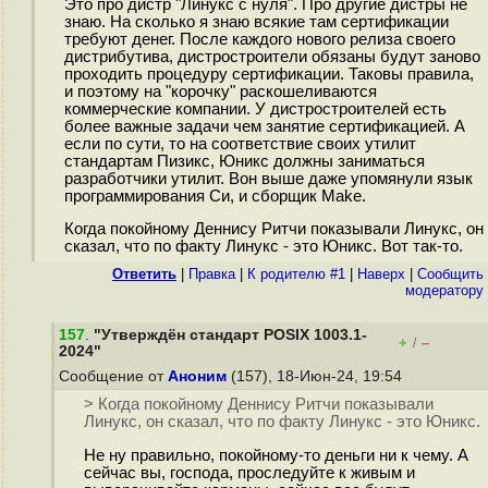
Это про дистр "Линукс с нуля". Про другие дистры не
знаю. На сколько я знаю всякие там сертификации
требуют денег. После каждого нового релиза своего
дистрибутива, дистростроители обязаны будут заново
проходить процедуру сертификации. Таковы правила,
и поэтому на "корочку" раскошеливаются
коммерческие компании. У дистростроителей есть
более важные задачи чем занятие сертификацией. А
если по сути, то на соответствие своих утилит
стандартам Пизикс, Юникс должны заниматься
разработчики утилит. Вон выше даже упомянули язык
программирования Си, и сборщик Make.
Когда покойному Деннису Ритчи показывали Линукс, он
сказал, что по факту Линукс - это Юникс. Вот так-то.
Ответить
|
Правка
|
К родителю #1
|
Наверх
|
Cообщить
модератору
157
.
"Утверждён стандарт POSIX 1003.1-
+
–
/
2024"
Сообщение от
Аноним
(157), 18-Июн-24, 19:54
> Когда покойному Деннису Ритчи показывали
Линукс, он сказал, что по факту Линукс - это Юникс.
Не ну правильно, покойному-то деньги ни к чему. А
сейчас вы, господа, проследуйте к живым и