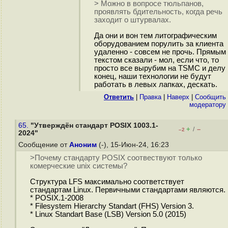
> Можно в вопросе тюльпанов,
проявлять бдительность, когда речь
заходит о штурвалах.
Да они и вон тем литографическим
оборудованием порулить за клиента
удаленно - совсем не прочь. Прямым
текстом сказали - мол, если что, то
просто все вырубим на TSMC и делу
конец, наши технологии не будут
работать в левых лапках, дескать.
Ответить
|
Правка
|
Наверх
|
Cообщить
модератору
65.
"Утверждён стандарт POSIX 1003.1-
+
–
/
–2
2024"
Сообщение от
Аноним
(-), 15-Июн-24, 16:23
>Почему стандарту POSIX соотвествуют только
комерческие unix системы?
Структура LFS максимально соответствует
стандартам Linux. Первичными стандартами являются.
* POSIX.1-2008
* Filesystem Hierarchy Standart (FHS) Version 3.
* Linux Standart Base (LSB) Version 5.0 (2015)