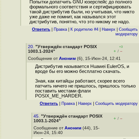
Попытки допатчить GNU юзерспейс до полного
формального соответствия и сертифицировать
такой дистрибутив были, но учитывая, что никто
уже даже не помнит, как назывался этот
дистрибутив, понятно, что это никому не надо.
Ответить
|
Правка
|
К родителю #4
|
Наверх
|
Cообщить
модератору
20.
"Утверждён стандарт POSIX
+3
+
–
1003.1-2024"
/
Сообщение от
Аноним
(6), 15-Июн-24, 12:41
Дистрибутив называется Huawei EulerOS, и
вроде бы его можно бесплатно скачать.
Зная, как китайцы работают, скорее всего
патчить ничего не пришлось, пришлось только
поставить местами флаги
POSIX_ME_HARDER.
Ответить
|
Правка
|
Наверх
|
Cообщить модератору
45.
"Утверждён стандарт POSIX
+
–
/
1003.1-2024"
Сообщение от
Аноним
(44), 15-
Июн-24, 15:40