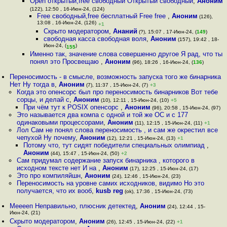
Open открытый,free свободный Открытый свободный
,
Аноним
(122), 12:50 , 16-Июн-24, (124)
Free cвободный,free бесплатный Free free
,
Аноним
(126),
13:08 , 16-Июн-24, (126)
+1
Скрыто модератором
,
Ананий
(?), 15:07 , 17-Июн-24, (
149
)
свободная касса свободная воля
,
Аноним
(157), 19:42 , 18-
Июн-24, (
)
155
Именно так, значение слова совершенно другое Я рад, что ты
понял это Просвещаю
,
Аноним
(96), 18:26 , 16-Июн-24, (
136
)
Переносимость - в смысле, возможность запуска того же бинарника
Нет Ну тогда в
,
Аноним
(7), 11:37 , 15-Июн-24, (7)
+3
Когда это опенсорс был про переносимость бинарников Вот тебе
сорцы, и делай с
,
Аноним
(10), 12:11 , 15-Июн-24, (10)
+5
При чём тут к POSIX опенсорс
,
Аноним
(96), 20:58 , 15-Июн-24, (97)
Это называется два компа с одной и той же ОС и с 177
одинаковыми процессорами
,
Аноним
(11), 12:15 , 15-Июн-24, (11)
+1
Лол Сам не понял слова переносимость , и сам же окрестил все
чепухой Ну почему
,
Аноним
(12), 12:21 , 15-Июн-24, (13)
+1
Потому что, тут сидят победители специальных олимпиад
,
Аноним
(44), 15:47 , 15-Июн-24, (50)
+2
Сам придумал содержание запуск бинарника , которого в
исходном тексте нет И на
,
Аноним
(17), 12:25 , 15-Июн-24, (17)
Это про компиляйшн
,
Аноним
(24), 12:46 , 15-Июн-24, (23)
Переносимость на уровне самих исходников, видимо Но это
получается, что их вооб
,
kusb reg
(ok), 17:36 , 15-Июн-24, (73)
Мееееп Неправильно, плюсник детектед
,
Аноним
(24), 12:44 , 15-
Июн-24, (21)
Скрыто модератором
,
Аноним
(26), 12:45 , 15-Июн-24, (22)
+1