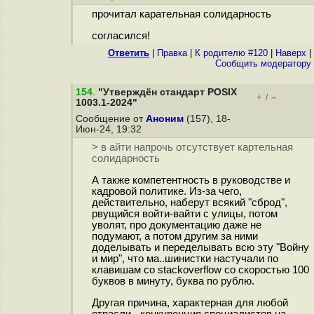
прочитал карательная солидарность
согласился!
Ответить
|
Правка
|
К родителю #120
|
Наверх
|
Cообщить модератору
154
.
"Утверждён стандарт POSIX
+
–
/
1003.1-2024"
Сообщение от
Аноним
(157), 18-
Июн-24, 19:32
> в айти напрочь отсутствует картельная
солидарность
А также компетентность в руководстве и
кадровой политике. Из-за чего,
действительно, наберут всякий "сброд",
рвущийся войти-вайти с улицы, потом
уволят, про документацию даже не
подумают, а потом другим за ними
доделывать и переделывать всю эту "Войну
и мир", что ма..шинистки настучали по
клавишам со stackoverflow со скоростью 100
буквов в минуту, буква по рублю.
Другая причина, характерная для любой
отрасли - конкуренция специалистов на