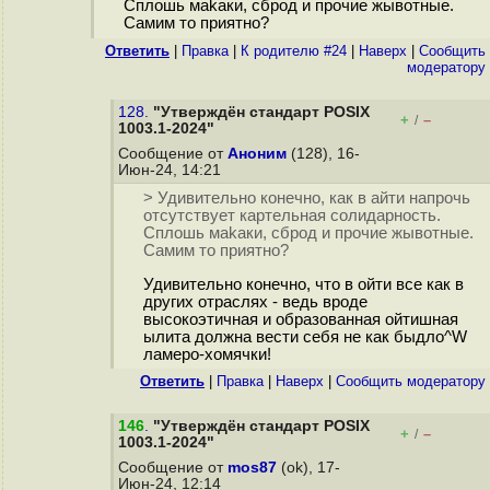
Сплошь маkаки, сброд и прочие жывотные.
Самим то приятно?
Ответить
|
Правка
|
К родителю #24
|
Наверх
|
Cообщить
модератору
128.
"Утверждён стандарт POSIX
+
–
/
1003.1-2024"
Сообщение от
Аноним
(128), 16-
Июн-24, 14:21
> Удивительно конечно, как в айти напрочь
отсутствует картельная солидарность.
Сплошь маkаки, сброд и прочие жывотные.
Самим то приятно?
Удивительно конечно, что в ойти все как в
других отраслях - ведь вроде
высокоэтичная и образованная ойтишная
ылита должна вести себя не как быдло^W
ламеро-хомячки!
Ответить
|
Правка
|
Наверх
|
Cообщить модератору
146
.
"Утверждён стандарт POSIX
+
–
/
1003.1-2024"
Сообщение от
mos87
(ok), 17-
Июн-24, 12:14