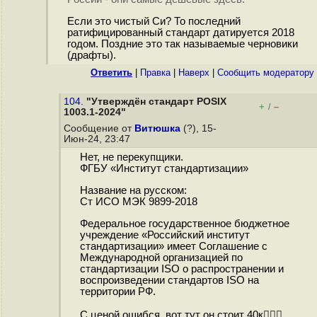
Если это чистый Си? То последний
ратифицированный стандарт датируется 2018
годом. Поздние это так называемые черновики
(драфты).
Ответить
|
Правка
|
Наверх
|
Cообщить модератору
104.
"Утверждён стандарт POSIX
+
–
/
1003.1-2024"
Сообщение от
Витюшка
(?), 15-
Июн-24, 23:47
Нет, не перекупщики.
ФГБУ «Институт стандартизации»
Название на русском:
Ст ИСО МЭК 9899-2018
Федеральное государственное бюджетное
учреждение «Российский институт
стандартизации» имеет Соглашение с
Международной организацией по
стандартизации ISO о распространении и
воспроизведении стандартов ISO на
территории РФ.
С ценой ошибся, вот тут он стоит 40к🤷🏻‍♀️