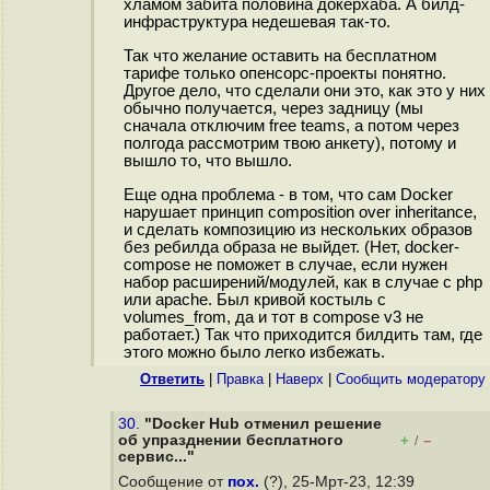
хламом забита половина докерхаба. А билд-
инфраструктура недешевая так-то.
Так что желание оставить на бесплатном
тарифе только опенсорс-проекты понятно.
Другое дело, что сделали они это, как это у них
обычно получается, через задницу (мы
сначала отключим free teams, а потом через
полгода рассмотрим твою анкету), потому и
вышло то, что вышло.
Еще одна проблема - в том, что сам Docker
нарушает принцип composition over inheritance,
и сделать композицию из нескольких образов
без ребилда образа не выйдет. (Нет, docker-
compose не поможет в случае, если нужен
набор расширений/модулей, как в случае с php
или apache. Был кривой костыль с
volumes_from, да и тот в compose v3 не
работает.) Так что приходится билдить там, где
этого можно было легко избежать.
Ответить
|
Правка
|
Наверх
|
Cообщить модератору
30.
"Docker Hub отменил решение
об упразднении бесплатного
+
–
/
сервис..."
Сообщение от
пох.
(?), 25-Мрт-23, 12:39