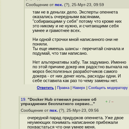
Сообщение от
пох.
(?), 25-Мрт-23, 09:59
там не в деньгах дело. Эксперты опеннета
оказались очередными васянами,
"собирающими у себя" потому что кроме них
это никому и не нужно, и считающими себя
умнее и грамотнее всех.
Ни одной строчки мной написанного они не
поняли.
Ты еще имеешь шансы - перечитай сначала и
подумай, что там написано.
Нет альтернативы хабу. Так задумано. Именно
по этой причине докер инк радостно выгнала на
мороз бесполезных разработчиков самого
докера - от них денег ноль, расходы одни. И
себе оставила как раз то чему замены нет.
Ответить
|
Правка
|
Наверх
|
Cообщить модератору
19.
"Docker Hub отменил решение об
+
–
/
упразднении бесплатного сервис..."
Сообщение от
пох.
(?), 25-Мрт-23, 09:56
очередной парад придypков опеннета. Уже двое
неумеющих понимать написанное прибежали
похвастаться что они умнее меня.