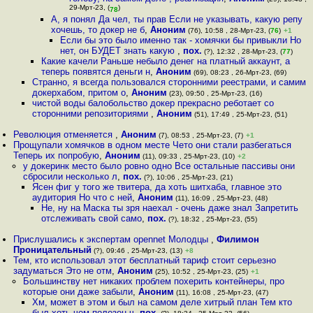
29-Мрт-23, (
)
78
А, я понял Да чел, ты прав Если не указывать, какую репу
хочешь, то докер не б
,
Аноним
(76), 10:58 , 28-Мрт-23, (
76
)
+1
Если бы это было именно так - хомячки бы привыкли Но
нет, он БУДЕТ знать какую
,
пох.
(?), 12:32 , 28-Мрт-23, (
77
)
Какие качели Раньше небыло денег на платный аккаунт, а
теперь появятся деньги н
,
Аноним
(69), 08:23 , 26-Мрт-23, (69)
Странно, я всегда пользовался сторонними реестрами, и самим
докерхабом, притом о
,
Аноним
(23), 09:50 , 25-Мрт-23, (16)
чистой воды балобольство докер прекрасно реботает со
сторонними репозиториями
,
Аноним
(51), 17:49 , 25-Мрт-23, (51)
Революция отменяется
,
Аноним
(7), 08:53 , 25-Мрт-23, (7)
+1
Прощупали хомячков в одном месте Чето они стали разбегаться
Теперь их попробую
,
Аноним
(11), 09:33 , 25-Мрт-23, (10)
+2
у докеринк место было ровно одно Все остальные пассивы они
сбросили несколько л
,
пох.
(?), 10:06 , 25-Мрт-23, (21)
Ясен фиг у того же твитера, да хоть шитхаба, главное это
аудитория Но что с ней
,
Аноним
(11), 16:09 , 25-Мрт-23, (48)
Не, ну на Маска ты зря наехал - очень даже знал Запретить
отслеживать свой само
,
пох.
(?), 18:32 , 25-Мрт-23, (55)
Прислушались к экспертам opennet Молодцы
,
Филимон
Проницательный
(?), 09:46 , 25-Мрт-23, (13)
+8
Тем, кто использовал этот бесплатный тариф стоит серьезно
задуматься Это не отм
,
Аноним
(25), 10:52 , 25-Мрт-23, (25)
+1
Большинству нет никаких проблем похерить контейнеры, про
которые они даже забыли
,
Аноним
(11), 16:08 , 25-Мрт-23, (47)
Хм, может в этом и был на самом деле хитрый план Тем кто
был хоть чем полезен ч
,
пох.