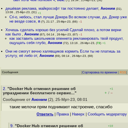
(?), 18:34 , 25-Мрт-23, (56)
дешёвая реклама, майкрософт так постоянно делает
,
Аноним
(31),
13:06 , 25-Мрт-23, (31)
+1
Cri-o, небось, стал лучше Докера Во всяком случае, да, Докер уже
не везде совсе
,
п
(?), 21:17 , 25-Мрт-23, (66)
–1
Хочешь сделать хорошо без усилий Сделай плохо, а потом верни
как было
,
Аноним
(67), 04:14 , 26-Мрт-23, (67)
–1
как заставить школьников опеннета рекламировать твой продукт,
ощущать себя глубо
,
Аноним
(72), 13:16 , 26-Мрт-23, (
72
)
+1
Они не смогут вечно халявщиков кормить Если ты не платишь за
услугу, её либо от
,
Аноним
(69), 08:14 , 26-Мрт-23, (68)
Сообщения
[
Сортировка по времени
|
RSS
]
2.
"Docker Hub отменил решение об
+1
+
–
упразднении бесплатного сервис..."
/
Сообщение от
Аноним
(2), 25-Мрт-23, 08:01
такие мелочи прям поднимают настроение, спасибо
Ответить
|
Правка
|
Наверх
|
Cообщить модератору
9.
"Docker Hub отменил решение об
+10