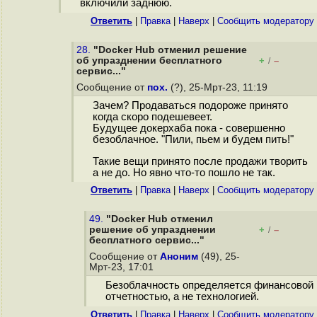
включили заднюю.
Ответить
|
Правка
|
Наверх
|
Cообщить модератору
28.
"Docker Hub отменил решение
об упразднении бесплатного
+
–
/
сервис..."
Сообщение от
пох.
(?), 25-Мрт-23, 11:19
Зачем? Продаваться подороже принято
когда скоро подешевеет.
Будущее докерхаба пока - совершенно
безоблачное. "Пили, пьем и будем пить!"
Такие вещи принято после продажи творить
а не до. Но явно что-то пошло не так.
Ответить
|
Правка
|
Наверх
|
Cообщить модератору
49.
"Docker Hub отменил
решение об упразднении
+
–
/
бесплатного сервис..."
Сообщение от
Аноним
(49), 25-
Мрт-23, 17:01
Безоблачность определяется финансовой
отчетностью, а не технологией.
Ответить
|
Правка
|
Наверх
|
Cообщить модератору