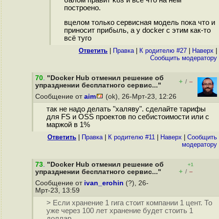
построено.
вцелом только сервисная модель пока что и
приносит прибыль, а у docker с этим как-то
всё туго
Ответить
|
Правка
|
К родителю #27
|
Наверх
|
Cообщить модератору
70
.
"Docker Hub отменил решение об
+
–
/
упразднении бесплатного сервис..."
Сообщение от
aim
(ok), 26-Мрт-23, 12:26
так не надо делать "халяву". сделайте тарифы
для FS и OSS проектов по себистоимости или с
маржой в 1%
Ответить
|
Правка
|
К родителю #11
|
Наверх
|
Cообщить
модератору
73
.
"Docker Hub отменил решение об
+1
+
–
упразднении бесплатного сервис..."
/
Сообщение от
ivan_erohin
(?), 26-
Мрт-23, 13:59
> Если хранение 1 гига стоит компании 1 цент. То
уже через 100 лет хранение будет стоить 1
доллар.