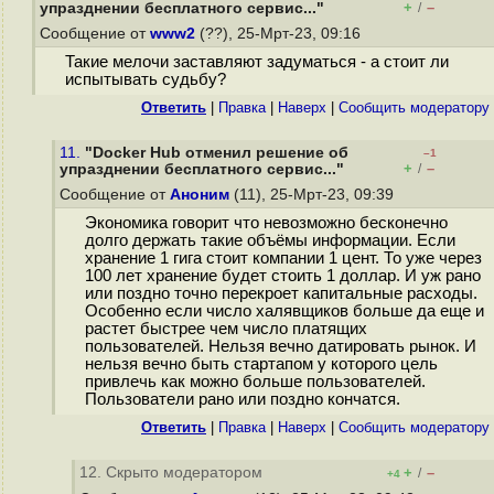
+
–
упразднении бесплатного сервис..."
/
Сообщение от
www2
(??), 25-Мрт-23, 09:16
Такие мелочи заставляют задуматься - а стоит ли
испытывать судьбу?
Ответить
|
Правка
|
Наверх
|
Cообщить модератору
11.
"Docker Hub отменил решение об
–1
+
–
упразднении бесплатного сервис..."
/
Сообщение от
Аноним
(11), 25-Мрт-23, 09:39
Экономика говорит что невозможно бесконечно
долго держать такие объёмы информации. Если
хранение 1 гига стоит компании 1 цент. То уже через
100 лет хранение будет стоить 1 доллар. И уж рано
или поздно точно перекроет капитальные расходы.
Особенно если число халявщиков больше да еще и
растет быстрее чем число платящих
пользователей. Нельзя вечно датировать рынок. И
нельзя вечно быть стартапом у которого цель
привлечь как можно больше пользователей.
Пользователи рано или поздно кончатся.
Ответить
|
Правка
|
Наверх
|
Cообщить модератору
12. Скрыто модератором
+
–
/
+4