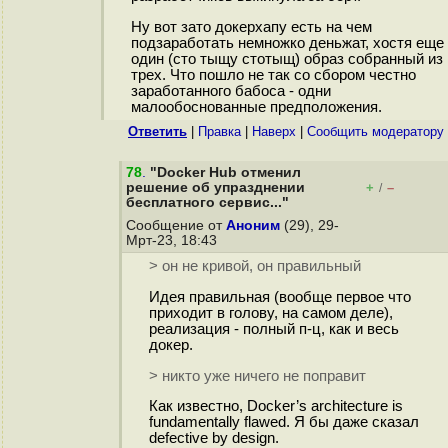
Ну вот зато докерхапу есть на чем
подзаработать немножко деньжат, хостя еще
один (сто тыщу стотыщ) образ собранный из
трех. Что пошло не так со сбором честно
заработанного бабоса - одни
малообоснованные предположения.
Ответить
|
Правка
|
Наверх
|
Cообщить модератору
78
.
"Docker Hub отменил
решение об упразднении
+
–
/
бесплатного сервис..."
Сообщение от
Аноним
(29), 29-
Мрт-23, 18:43
> он не кривой, он правильный
Идея правильная (вообще первое что
приходит в голову, на самом деле),
реализация - полный п-ц, как и весь
докер.
> никто уже ничего не поправит
Как известно, Docker’s architecture is
fundamentally flawed. Я бы даже сказал
defective by design.