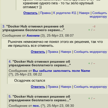
хранение одного гига - то ты зело крупный
оптимист ))
Ответить
|
Правка
|
К родителю #11
|
Наверх
|
Cообщить
модератору
3.
"Docker Hub отменил решение об
–2
+
–
упразднении бесплатного сервис..."
/
Сообщение от
Аноним
(3), 25-Мрт-23, 08:07
Рыночек немножечко не понял этого их решения, так что
им пришлось все отменить.
Ответить
|
Правка
|
Наверх
|
Cообщить модератору
4.
"Docker Hub отменил решение об
+
–
/
упразднении бесплатного сервис..."
Сообщение от
Вы забыли заполнить поле Name
(?), 25-Мрт-23, 08:22
Осадочек остался
Ответить
|
Правка
|
Наверх
|
Cообщить модератору
5.
"Docker Hub отменил решение об
+
–
/
упразднении бесплатного сервис..."
Сообщение от
пох.
(?), 25-Мрт-23, 08:30