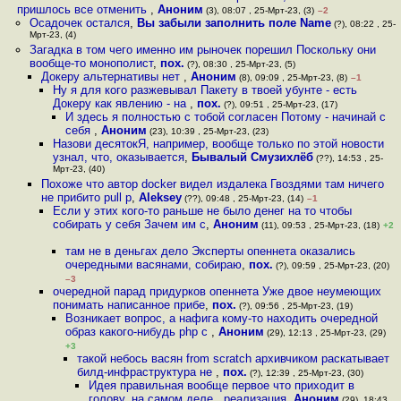
пришлось все отменить
,
Аноним
(3), 08:07 , 25-Мрт-23, (3)
–2
Осадочек остался
,
Вы забыли заполнить поле Name
(?), 08:22 , 25-
Мрт-23, (4)
Загадка в том чего именно им рыночек порешил Поскольку они
вообще-то монополист
,
пох.
(?), 08:30 , 25-Мрт-23, (5)
Докеру альтернативы нет
,
Аноним
(8), 09:09 , 25-Мрт-23, (8)
–1
Ну я для кого разжевывал Пакету в твоей убунте - есть
Докеру как явлению - на
,
пох.
(?), 09:51 , 25-Мрт-23, (17)
И здесь я полностью с тобой согласен Потому - начинай с
себя
,
Аноним
(23), 10:39 , 25-Мрт-23, (23)
Назови десятокЯ, например, вообще только по этой новости
узнал, что, оказывается
,
Бывалый Смузихлёб
(??), 14:53 , 25-
Мрт-23, (40)
Похоже что автор docker видел издалека Гвоздями там ничего
не прибито pull p
,
Aleksey
(??), 09:48 , 25-Мрт-23, (14)
–1
Если у этих кого-то раньше не было денег на то чтобы
собирать у себя Зачем им с
,
Аноним
(11), 09:53 , 25-Мрт-23, (18)
+2
там не в деньгах дело Эксперты опеннета оказались
очередными васянами, собираю
,
пох.
(?), 09:59 , 25-Мрт-23, (20)
–3
очередной парад придypков опеннета Уже двое неумеющих
понимать написанное прибе
,
пох.
(?), 09:56 , 25-Мрт-23, (19)
Возникает вопрос, а нафига кому-то находить очередной
образ какого-нибудь php с
,
Аноним
(29), 12:13 , 25-Мрт-23, (29)
+3
такой небось васян from scratch архивчиком раскатывает
билд-инфраструктура не
,
пох.
(?), 12:39 , 25-Мрт-23, (30)
Идея правильная вообще первое что приходит в
голову, на самом деле , реализация
,
Аноним
(29), 18:43 ,