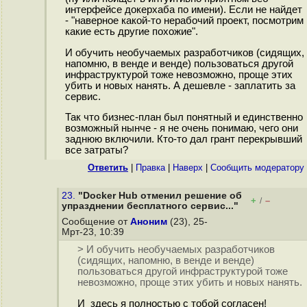
интерфейсе докерхаба по имени). Если не найдет
- "наверное какой-то нерабочий проект, посмотрим
какие есть другие похожие".
И обучить необучаемых разработчиков (сидящих,
напомню, в венде и венде) пользоваться другой
инфраструктурой тоже невозможно, проще этих
убить и новых нанять. А дешевле - заплатить за
сервис.
Так что бизнес-план был понятный и единственно
возможный нынче - я не очень понимаю, чего они
заднюю включили. Кто-то дал грант перекрывший
все затраты?
Ответить
|
Правка
|
Наверх
|
Cообщить модератору
23.
"Docker Hub отменил решение об
+
–
/
упразднении бесплатного сервис..."
Сообщение от
Аноним
(23), 25-
Мрт-23, 10:39
> И обучить необучаемых разработчиков
(сидящих, напомню, в венде и венде)
пользоваться другой инфраструктурой тоже
невозможно, проще этих убить и новых нанять.
И здесь я полностью с тобой согласен!