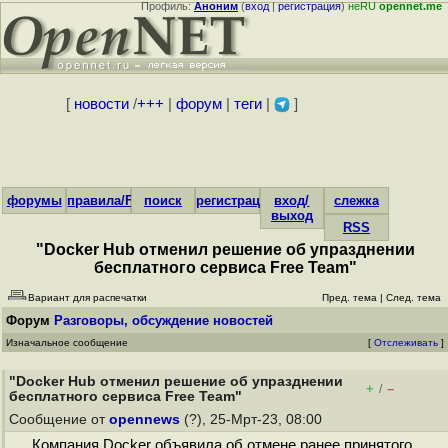
Профиль:
Аноним
(
вход
|
регистрация
)
неRU
opennet.me
[
новости
/
+++
|
форум
|
теги
|
]
форумы
правила/FAQ
поиск
регистрация
вход/
слежка
выход
RSS
"Docker Hub отменил решение об упразднении
бесплатного сервиса Free Team"
Вариант для распечатки
Пред. тема
|
След. тема
Форум
Разговоры, обсуждение новостей
Изначальное сообщение
[
Отслеживать
]
"Docker Hub отменил решение об упразднении
+
–
/
бесплатного сервиса Free Team"
Сообщение от
opennews
(?), 25-Мрт-23, 08:00
Компания Docker объявила об отмене ранее принятого