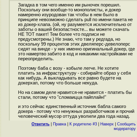
Загадка в том чего именно им рыночек порешил.
Поскольку они вообще-то монополисты, и докер
намеренно изуродован так чтобы в нем было в
принципе невозможно сделать pull по имени пакета не
из докер-хлапа. (ой, ну разумеется исключительно от
заботы о вашей безопастносте... вы можете скачать
НЕ ТОТ пакет! Тем более что подписи не
предусмотрены.) Не знаю, что там у редгада, но
поскольку 99 процентов этих двеляперс-девелоперс
сидят на винде - у них именно оригинальный докер, где
это намертво забито в код и никакими настройками не
переопределить.
Поэтому баба с возу - кобыле легче. Не хотите
платить за инфраструктуру - собирайте образ у себя
как нибудь. А выкладывать все равно будете на
докерхап, потому что больше некуда.
Но на самом деле нравится-не нравится - платить бы
стали, потому что "сломаицца пайплайн!"
и это сейчас единственный источник бабла самого
докера - потому что ненужных разработчиков и прочий
человеческий мусор оттуда уволили два года назад.
Ответить
|
Правка
|
К родителю #3
|
Наверх
|
Cообщить
модератору