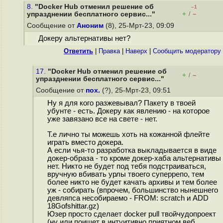
8.
"Docker Hub отменил решение об
–1
+
–
упразднении бесплатного сервис..."
/
Сообщение от
Аноним
(8), 25-Мрт-23, 09:09
Докеру альтернативы нет?
Ответить
|
Правка
|
Наверх
|
Cообщить модератору
17.
"Docker Hub отменил решение об
+
–
/
упразднении бесплатного сервис..."
Сообщение от
пох.
(?), 25-Мрт-23, 09:51
Ну я для кого разжевывал? Пакету в твоей
убунте - есть. Докеру как явлению - на которое
уже завязано все на свете - нет.
Т.е лично ты можешь хоть на кожанной флейте
играть вместо докера.
А если чья-то разработка выкладывается в виде
докер-образа - то кроме докер-хаба альтернативы
нет. Никто не будет под тебя подстраиваться,
вручную вбивать урлы твоего суперрепо, тем
более никто не будет качать архивы и тем более
уж - собирать (впрочем, большинство нынешнего
девляпса несобираемо - FROM: scratch и ADD
18Gofshittar.gz)
Юзер просто сделает docker pull твойчудопроект
(ну или поищет в интуитивно приятном веб