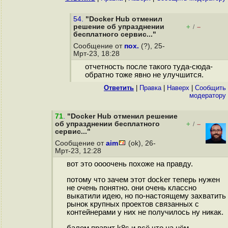
54.
"Docker Hub отменил
решение об упразднении
+
–
/
бесплатного сервис..."
Сообщение от
пох.
(?), 25-
Мрт-23, 18:28
отчетность после такого туда-сюда-
обратно тоже явно не улучшится.
Ответить
|
Правка
|
Наверх
|
Cообщить
модератору
71
.
"Docker Hub отменил решение
об упразднении бесплатного
+
–
/
сервис..."
Сообщение от
aim
(ok), 26-
Мрт-23, 12:28
вот это оооочень похоже на правду.
потому что зачем этот docker теперь нужен
не очень понятно. они очень классно
выкатили идею, но по-настоящему захватить
рынок крупных проектов связанных с
контейнерами у них не получилось ну никак.
балом правит k8s и всё что на нём