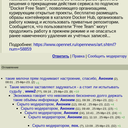
решения о прекращении действия сервиса по подписке
"Docker Free Team", позволяющего организациям,
курирующим открытые проекты, бесплатно размещать
образы контейнеров в каталоге Docker Hub, организовать
работу команд и использовать приватные репозитории.
Сообщается, что пользователи "Free Team" могут
продолжить работу в прежнем режиме и не опасаться
ранее намеченного удаления их учётных записей...
Подробнее:
https://www.opennet.ru/opennews/art.shtml?
num=58859
Ответить
|
Правка
|
Cообщить модератору
Оглавление
такие мелочи прям поднимают настроение, спасибо
,
Аноним
(2),
08:01 , 25-Мрт-23, (2)
+1
Такие мелочи заставляют задуматься - а стоит ли испытывать
судьбу
,
www2
(??), 09:16 , 25-Мрт-23, (9)
+10
Экономика говорит что невозможно бесконечно долго держать
такие объёмы информаци
,
Аноним
(11), 09:39 , 25-Мрт-23, (11)
–1
Скрыто модератором
,
Аноним
(12), 09:42 , 25-Мрт-23, (12)
+4
Скрыто модератором
,
Аноним
(11), 09:49 , 25-Мрт-23, (15)
+1
Скрыто модератором
,
Аноним
(24), 10:41 , 25-Мрт-23, (24)
+1
Скрыто модератором
,
Аноним
(11), 11:10 , 25-Мрт-23, (26)
+2
Скрыто модератором
,
пох.
(?), 13:09 , 25-Мрт-23, (32)
+1