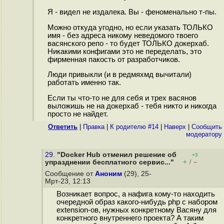
Я - видел не издалека. Вы - феноменально т-пы.
Можно откуда угодно, но если указать ТОЛЬКО
имя - без адреса никому неведомого твоего
васянского репо - то будет ТОЛЬКО докерхаб.
Никакими конфигами это не переделать, это
фирменная пакость от разработчиков.
Люди привыкли (и в редмяхмд вычитали)
работать именно так.
Если ты что-то не для себя и трех васянов
выложишь не на докерхаб - тебя никто и никогда
просто не найдет.
Ответить
|
Правка
|
К родителю #14
|
Наверх
|
Cообщить
модератору
29.
"Docker Hub отменил решение об
+3
+
–
упразднении бесплатного сервис..."
/
Сообщение от
Аноним
(29), 25-
Мрт-23, 12:13
Возникает вопрос, а нафига кому-то находить
очередной образ какого-нибудь php с набором
extension-ов, нужных конкретному Васяну для
конкретного внутреннего проекта? А таким