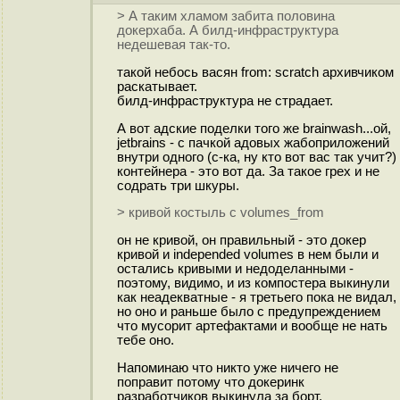
> А таким хламом забита половина
докерхаба. А билд-инфраструктура
недешевая так-то.
такой небось васян from: scratch архивчиком
раскатывает.
билд-инфраструктура не страдает.
А вот адские поделки того же brainwash...ой,
jetbrains - с пачкой адовых жабоприложений
внутри одного (с-ка, ну кто вот вас так учит?)
контейнера - это вот да. За такое грех и не
содрать три шкуры.
> кривой костыль с volumes_from
он не кривой, он правильный - это докер
кривой и independed volumes в нем были и
остались кривыми и недоделанными -
поэтому, видимо, и из компостера выкинули
как неадекватные - я третьего пока не видал,
но оно и раньше было с предупреждением
что мусорит артефактами и вообще не нать
тебе оно.
Напоминаю что никто уже ничего не
поправит потому что докеринк
разработчиков выкинула за борт.