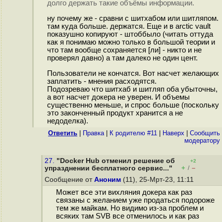
долго держать такие объёмы информации.
ну почему же - сравни с шитхабом или шитляпом.
там куда больше. держатся. Еще и в arctic vault
показушно копируют - штоббыло (читать оттуда
как я понимаю можно только в большой теории и
что там вообще сохраняется [ли] - никто и не
проверял давно) а там далеко не один цент.
Пользователи не кончатся. Вот насчет желающих
заплатить - мнения расходятся.
Подозреваю что шитхаб и шитляп оба убыточны,
а вот насчет докера не уверен. И объемы
существенно меньше, и спрос больше (поскольку
это законченный продукт хранится а не
недоделка).
Ответить
|
Правка
|
К родителю #11
|
Наверх
|
Cообщить
модератору
27.
"Docker Hub отменил решение об
+2
+
–
упразднении бесплатного сервис..."
/
Сообщение от
Аноним
(11), 25-Мрт-23, 11:11
Может все эти вихляния докера как раз
связаны с желанием уже продаться подороже
тем же майкам. Но видимо из-за проблем и
всяких там SVB все отменилось и как раз