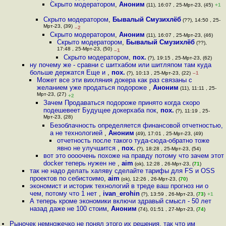
Скрыто модератором
,
Аноним
(11), 16:07 , 25-Мрт-23, (45)
+1
Скрыто модератором
,
Бывалый Смузихлёб
(??), 14:50 , 25-
Мрт-23, (39)
–2
Скрыто модератором
,
Аноним
(11), 16:07 , 25-Мрт-23, (46)
Скрыто модератором
,
Бывалый Смузихлёб
(??),
17:48 , 25-Мрт-23, (50)
–1
Скрыто модератором
,
пох.
(?), 19:15 , 25-Мрт-23, (62)
ну почему же - сравни с шитхабом или шитляпом там куда
больше держатся Еще и
,
пох.
(?), 10:13 , 25-Мрт-23, (22)
–1
Может все эти вихляния докера как раз связаны с
желанием уже продаться подороже
,
Аноним
(11), 11:11 , 25-
Мрт-23, (27)
+2
Зачем Продаваться подороже принято когда скоро
подешевеет Будущее докерхаба пок
,
пох.
(?), 11:19 , 25-
Мрт-23, (28)
Безоблачность определяется финансовой отчетностью,
а не технологией
,
Аноним
(49), 17:01 , 25-Мрт-23, (49)
отчетность после такого туда-сюда-обратно тоже
явно не улучшится
,
пох.
(?), 18:28 , 25-Мрт-23, (54)
вот это оооочень похоже на правду потому что зачем этот
docker теперь нужен не
,
aim
(ok), 12:28 , 26-Мрт-23, (
71
)
так не надо делать халяву сделайте тарифы для FS и OSS
проектов по себистоимо
,
aim
(ok), 12:26 , 26-Мрт-23, (
70
)
экономист и историк технологий в треде ваш прогноз ни о
чем, потому что 1 нет
,
ivan_erohin
(?), 13:59 , 26-Мрт-23, (
73
)
+1
А теперь кроме экономики включи здравый смысл - 50 лет
назад даже не 100 стоим
,
Аноним
(74), 01:51 , 27-Мрт-23, (
74
)
Рыночек немножечко не понял этого их решения, так что им