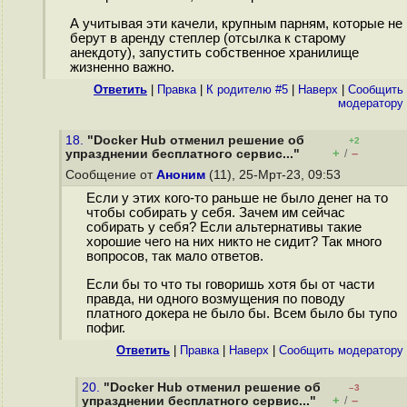
А учитывая эти качели, крупным парням, которые не
берут в аренду степлер (отсылка к старому
анекдоту), запустить собственное хранилище
жизненно важно.
Ответить
|
Правка
|
К родителю #5
|
Наверх
|
Cообщить
модератору
18.
"Docker Hub отменил решение об
+2
+
–
упразднении бесплатного сервис..."
/
Сообщение от
Аноним
(11), 25-Мрт-23, 09:53
Если у этих кого-то раньше не было денег на то
чтобы собирать у себя. Зачем им сейчас
собирать у себя? Если альтернативы такие
хорошие чего на них никто не сидит? Так много
вопросов, так мало ответов.
Если бы то что ты говоришь хотя бы от части
правда, ни одного возмущения по поводу
платного докера не было бы. Всем было бы тупо
пофиг.
Ответить
|
Правка
|
Наверх
|
Cообщить модератору
20.
"Docker Hub отменил решение об
–3
+
–
упразднении бесплатного сервис..."
/