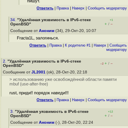
пишут.
Ответить
|
Правка
|
Наверх
|
Cообщить модератору
34.
"Удалённая уязвимость в IPv6-стеке
+1
+
–
OpenBSD"
/
Сообщение от
Аноним
(34), 29-Окт-20, 10:07
Fracta1L, залогинься.
Ответить
|
Правка
|
К родителю #1
|
Наверх
|
Cообщить
модератору
2.
"Удалённая уязвимость в IPv6-стеке
+
–
/
–2
OpenBSD"
Сообщение от
JL2001
(ok), 28-Окт-20, 22:18
> использованию уже освобождённой области памяти
mbuf (use-after-free)
rust, приди!! порядок наведи!!!
Ответить
|
Правка
|
Наверх
|
Cообщить модератору
3.
"Удалённая уязвимость в IPv6-стеке
+12
+
–
OpenBSD"
/
Сообщение от
Аноним
(-), 28-Окт-20, 22:24