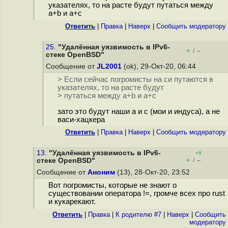
указателях, то на расте будут путаться между
a+b и a+c
Ответить
|
Правка
|
Наверх
|
Cообщить модератору
25.
"Удалённая уязвимость в IPv6-
+
–
/
стеке OpenBSD"
Сообщение от
JL2001
(ok), 29-Окт-20, 06:44
> Если сейчас погромисты на си путаются в
указателях, то на расте будут
> путаться между a+b и a+c
зато это будут наши a и c (мои и индуса), а не
васи-хацкера
Ответить
|
Правка
|
Наверх
|
Cообщить модератору
13.
"Удалённая уязвимость в IPv6-
+9
+
–
стеке OpenBSD"
/
Сообщение от
Аноним
(13), 28-Окт-20, 23:52
Вот погромисты, которые не знают о
существовании оператора !=, громче всех про rust
и кукарекают.
Ответить
|
Правка
|
К родителю #7
|
Наверх
|
Cообщить
модератору