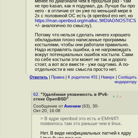
менее по диагонали чем в прошлый раз - там
не про kasan, как я подумал, да. Лучше бы про
него - в отличие от он уже по меньшей мере в
2х с половиной ОС есть (в openbsd его нет, но
https://man.openbsd.org/malloc.9#DIAGNOSTICS
+/- аналогично по смыслу).
Потому что нельзя сделать ничего хорошего
обкладывая плохо написанные программы
костылями, чтобы они работали правильно.
Надо исправлять ошибки, а не нагромождать
вокруг потенциальных ошибок костыли. Сами
по себе костыли эти может не так и дорого
стоят, а вот все вместе - уже ощутимо. А по-
отдельности в них смысла просто нет.
Ответить
|
Правка
|
К родителю #31
|
Наверх
|
Cообщить
модератору
62.
"Удалённая уязвимость в IPv6-
+
–
/
стеке OpenBSD"
Сообщение от
Аноним
(63), 30-
Окт-20, 16:08
> В ядре openbsd это есть и ЕМНИП
появилось там это раньше чем в linux.
Нет. В виде неофициальных патчей к ядру