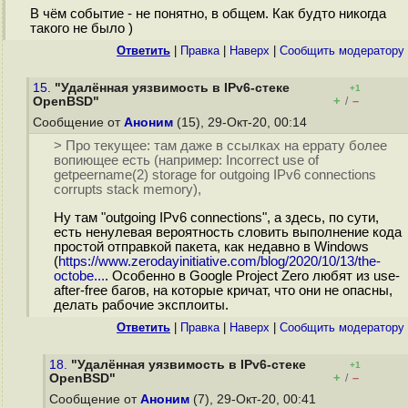
В чём событие - не понятно, в общем. Как будто никогда
такого не было )
Ответить
|
Правка
|
Наверх
|
Cообщить модератору
15.
"Удалённая уязвимость в IPv6-стеке
+1
+
–
OpenBSD"
/
Сообщение от
Аноним
(15), 29-Окт-20, 00:14
> Про текущее: там даже в ссылках на еррату более
вопиющее есть (например: Incorrect use of
getpeername(2) storage for outgoing IPv6 connections
corrupts stack memory),
Ну там "outgoing IPv6 connections", а здесь, по сути,
есть ненулевая вероятность словить выполнение кода
простой отправкой пакета, как недавно в Windows
(
https://www.zerodayinitiative.com/blog/2020/10/13/the-
octobe...
. Особенно в Google Project Zero любят из use-
after-free багов, на которые кричат, что они не опасны,
делать рабочие эксплоиты.
Ответить
|
Правка
|
Наверх
|
Cообщить модератору
18.
"Удалённая уязвимость в IPv6-стеке
+1
+
–
OpenBSD"
/
Сообщение от
Аноним
(7), 29-Окт-20, 00:41