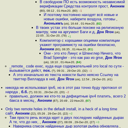
В свободном ПО есть возможность независимой
верификации Средства контроля прост
,
Аноним
(80), 08:12 , 01-Ноя-20, (80)
–1
И поэтому постоянно находят всё новые и
новые ошибки, наберите воздуха, готовы
,
Аноньимъ
(ok), 16:44 , 01-Ноя-20, (
82
)
В твоих устах это больше похоже на религиозную
мантру, чем на аргумент Баги и д
,
Дон Ягон
(ok),
22:05 , 31-Окт-20, (78)
+1
Компилятор с хорошими опциями компиляции
укажет программисту на ошибки безопасно
,
Аноним
(80), 08:35 , 01-Ноя-20, (
81
)
Они - это кто Линус и Шпенглер Ничего, что
Brad Spengler - это как раз из grse
,
Дон Ягон
(ok), 18:10 , 01-Ноя-20, (
84
)
_remote_ code exec, куда еще содержательней это local по сути -
вызывается дейст
,
пох.
(?), 09:31 , 29-Окт-20, (32)
–1
А это изначально из текста новости было неясно Ссылку на
твиттер Вилларда в неё
,
Дон Ягон
(ok), 12:54 , 29-Окт-20, (41)
никогда не использовал ipv6, но в этот раз точно буду протокол от
народа
,
б.б.
(?), 03:31 , 29-Окт-20, (20)
–2
правильно, должен же кто-то за дефицитные ipv4 платить, всего 2
бакса в месяц
,
Аноним
(87), 20:49 , 22-Ноя-20, (
87
)
Only two remote holes in the default install, in a heck of a long time
сайт
,
Аноним
(22), 05:26 , 29-Окт-20, (22)
+2
Там просто речь всегда идет о двух последних найденных дырах
А те, что до них,
,
Аноним
(27), 08:09 , 29-Окт-20, (27)
+3
Наверняка список найденных дыр золотая рыбка обновляла
,