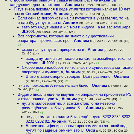
С достаточным опытом в сишке никакой раст не нужен За
следующие десять лет еще
,
Аноним
(-), 22:24 , 28-Окт-20, (3)
+12
Я тут вчера покопался в коде утилитки которую написал 10 лет
назад Свежий компи
,
Аноним
(7), 22:58 , 28-Окт-20, (7)
Если сейчас погромисты на си путаются в указателях, то на
расте будут путаться м
,
Аноним
(9), 23:12 , 28-Окт-20, (10)
+4
зато это будут наши a и c мои и индуса , а не васи-хацкера
,
JL2001
(ok), 06:44 , 29-Окт-20, (25)
Вот погромисты, которые не знают о существовании
оператора , громче всех про r
,
Аноним
(13), 23:52 , 28-Окт-20, (13)
+9
скоро начнут путать приоритеты и
,
Аноним
(9), 23:59 , 28-
Окт-20, (14)
всегда путали в том числе и на Си, на асемблере тока не
путали
,
JL2001
(ok), 15:42 , 29-Окт-20, (43)
+1
Скорее всего наоборот те кто знают о существовании такого
оператора и думают, ч
,
Аноним
(7), 00:15 , 29-Окт-20, (16)
–1
В итоге закономерно страдают Всё правильно
,
Онаним
(?), 08:45 , 29-Окт-20, (29)
+2
n - это прекрасно А никак нельзя было
,
Онаним
(?), 08:44 , 29-
Окт-20, (28)
+4
Видимо писали ещё не выучив ни операции ни приоритеты PS
я когда начинал учить
,
Аноним
(49), 18:48 , 29-Окт-20, (49)
+1
ну, это маловероятно, я всё же ставлю на неверно
размещённую скобочку иначе бы
,
Аноним
(7), 19:17 , 29-
Окт-20, (52)
+3
пс да, там где-то рядом было ещё в духе 8232 8232 8232
8232 8232 82
,
Аноним
(7), 19:21 , 29-Окт-20, (53)
+1
Более квалифицированные программисты за такой код
лупят по заднице ремнём это U
,
Ordu
(ok), 05:55 , 30-Окт-20,