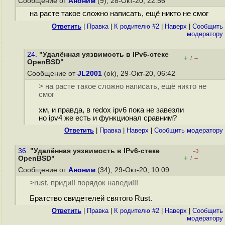
Сообщение от
Аноним
(9), 28-Окт-20, 22:56
на расте такое сложно написать, ещё никто не смог
Ответить
|
Правка
|
К родителю #2
|
Наверх
|
Cообщить
модератору
24.
"Удалённая уязвимость в IPv6-стеке
+
–
/
OpenBSD"
Сообщение от
JL2001
(ok), 29-Окт-20, 06:42
> на расте такое сложно написать, ещё никто не
смог
хм, и правда, в redox ipv6 пока не завезли
но ipv4 же есть и функционал сравним?
Ответить
|
Правка
|
Наверх
|
Cообщить модератору
36.
"Удалённая уязвимость в IPv6-стеке
–3
+
–
OpenBSD"
/
Сообщение от
Аноним
(34), 29-Окт-20, 10:09
>rust, приди!! порядок наведи!!!
Братство свидетелей святого Rust.
Ответить
|
Правка
|
К родителю #2
|
Наверх
|
Cообщить
модератору