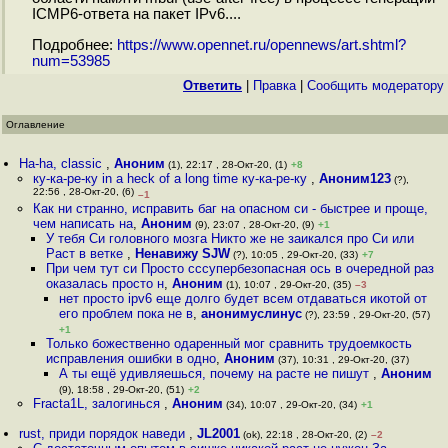
ICMP6-ответа на пакет IPv6....
Подробнее:
https://www.opennet.ru/opennews/art.shtml?
num=53985
Ответить
|
Правка
|
Cообщить модератору
Оглавление
Ha-ha, classic
,
Аноним
(1), 22:17 , 28-Окт-20, (1)
+8
ку-ка-ре-ку in a heck of a long time ку-ка-ре-ку
,
Аноним123
(?),
22:56 , 28-Окт-20, (6)
–1
Как ни странно, исправить баг на опасном си - быстрее и проще,
чем написать на
,
Аноним
(9), 23:07 , 28-Окт-20, (9)
+1
У тебя Си головного мозга Никто же не заикался про Си или
Раст в ветке
,
Ненавижу SJW
(?), 10:05 , 29-Окт-20, (33)
+7
При чем тут си Просто сссупербезопасная ось в очередной раз
оказалась просто н
,
Аноним
(1), 10:07 , 29-Окт-20, (35)
–3
нет просто ipv6 еще долго будет всем отдаваться икотой от
его проблем пока не в
,
анонимуслинус
(?), 23:59 , 29-Окт-20, (57)
+1
Только божественно одаренный мог сравнить трудоемкость
исправления ошибки в одно
,
Аноним
(37), 10:31 , 29-Окт-20, (37)
А ты ещё удивляешься, почему на расте не пишут
,
Аноним
(9), 18:58 , 29-Окт-20, (51)
+2
Fracta1L, залогинься
,
Аноним
(34), 10:07 , 29-Окт-20, (34)
+1
rust, приди порядок наведи
,
JL2001
(ok), 22:18 , 28-Окт-20, (2)
–2