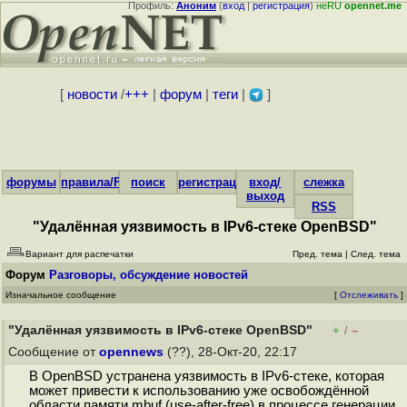
Профиль:
Аноним
(
вход
|
регистрация
)
неRU
opennet.me
[
новости
/
+++
|
форум
|
теги
|
]
форумы
правила/FAQ
поиск
регистрация
вход/
слежка
выход
RSS
"Удалённая уязвимость в IPv6-стеке OpenBSD"
Вариант для распечатки
Пред. тема
|
След. тема
Форум
Разговоры, обсуждение новостей
Изначальное сообщение
[
Отслеживать
]
"Удалённая уязвимость в IPv6-стеке OpenBSD"
+
–
/
Сообщение от
opennews
(??), 28-Окт-20, 22:17
В OpenBSD устранена уязвимость в IPv6-стеке, которая
может привести к использованию уже освобождённой
области памяти mbuf (use-after-free) в процессе генерации