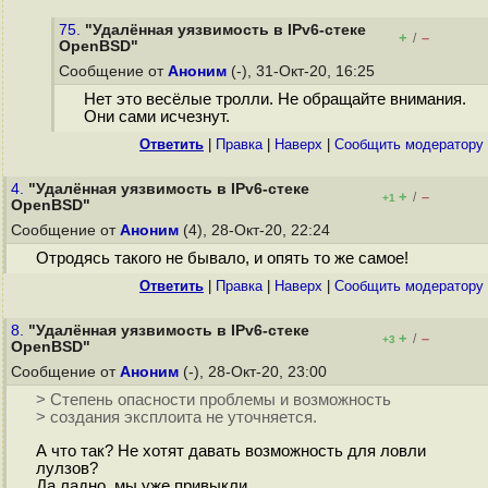
75.
"Удалённая уязвимость в IPv6-стеке
+
–
/
OpenBSD"
Сообщение от
Аноним
(-), 31-Окт-20, 16:25
Нет это весёлые тролли. Не обращайте внимания.
Они сами исчезнут.
Ответить
|
Правка
|
Наверх
|
Cообщить модератору
4.
"Удалённая уязвимость в IPv6-стеке
+
–
/
+1
OpenBSD"
Сообщение от
Аноним
(4), 28-Окт-20, 22:24
Отродясь такого не бывало, и опять то же самое!
Ответить
|
Правка
|
Наверх
|
Cообщить модератору
8.
"Удалённая уязвимость в IPv6-стеке
+
–
/
+3
OpenBSD"
Сообщение от
Аноним
(-), 28-Окт-20, 23:00
> Степень опасности проблемы и возможность
> создания эксплоита не уточняется.
А что так? Не хотят давать возможность для ловли
лулзов?
Да ладно, мы уже привыкли...