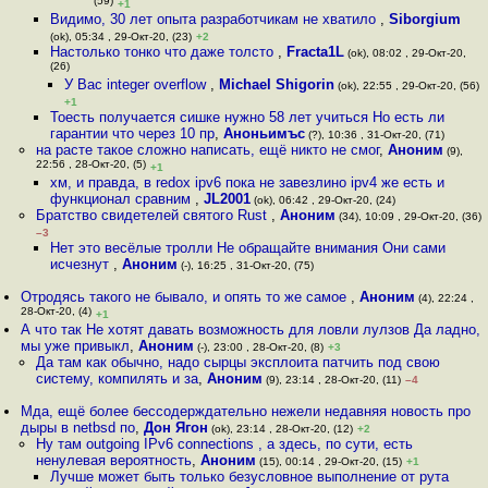
(59)
+1
Видимо, 30 лет опыта разработчикам не хватило
,
Siborgium
(ok), 05:34 , 29-Окт-20, (23)
+2
Настолько тонко что даже толсто
,
Fracta1L
(ok), 08:02 , 29-Окт-20,
(26)
У Вас integer overflow
,
Michael Shigorin
(ok), 22:55 , 29-Окт-20, (56)
+1
Тоесть получается сишке нужно 58 лет учиться Но есть ли
гарантии что через 10 пр
,
Аноньимъс
(?), 10:36 , 31-Окт-20, (71)
на расте такое сложно написать, ещё никто не смог
,
Аноним
(9),
22:56 , 28-Окт-20, (5)
+1
хм, и правда, в redox ipv6 пока не завезлино ipv4 же есть и
функционал сравним
,
JL2001
(ok), 06:42 , 29-Окт-20, (24)
Братство свидетелей святого Rust
,
Аноним
(34), 10:09 , 29-Окт-20, (36)
–3
Нет это весёлые тролли Не обращайте внимания Они сами
исчезнут
,
Аноним
(-), 16:25 , 31-Окт-20, (75)
Отродясь такого не бывало, и опять то же самое
,
Аноним
(4), 22:24 ,
28-Окт-20, (4)
+1
А что так Не хотят давать возможность для ловли лулзов Да ладно,
мы уже привыкл
,
Аноним
(-), 23:00 , 28-Окт-20, (8)
+3
Да там как обычно, надо сырцы эксплоита патчить под свою
систему, компилять и за
,
Аноним
(9), 23:14 , 28-Окт-20, (11)
–4
Мда, ещё более бессодерждательно нежели недавняя новость про
дыры в netbsd по
,
Дон Ягон
(ok), 23:14 , 28-Окт-20, (12)
+2
Ну там outgoing IPv6 connections , а здесь, по сути, есть
ненулевая вероятность
,
Аноним
(15), 00:14 , 29-Окт-20, (15)
+1
Лучше может быть только безусловное выполнение от рута