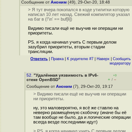
Сообщение от
Аноним
(49), 29-Окт-20, 18:48
> Я тут вчера покопался в коде утилитки которую
написал 10 лет назад. Свежий компилятор указал
на баг в (!'\n' == buf[li])
Видимо писали ещё не выучив ни операции ни
приоритеты.
PS. я когда начинал учить С первым делом
зазубрил приоритеты, вторым стадии
трансляции.
Ответить
|
Правка
|
К родителю #7
|
Наверх
|
Cообщить
модератору
52.
"Удалённая уязвимость в IPv6-
+3
+
–
стеке OpenBSD"
/
Сообщение от
Аноним
(7), 29-Окт-20, 19:17
> Видимо писали ещё не выучив ни операции
ни приоритеты.
ну, это маловероятно, я всё же ставлю на
неверно размещённую скобочку (иначе бы её
там вообще не было, да и логические операции
всегда везде последними идут)
> PS. я когда начинал учить С первым делом