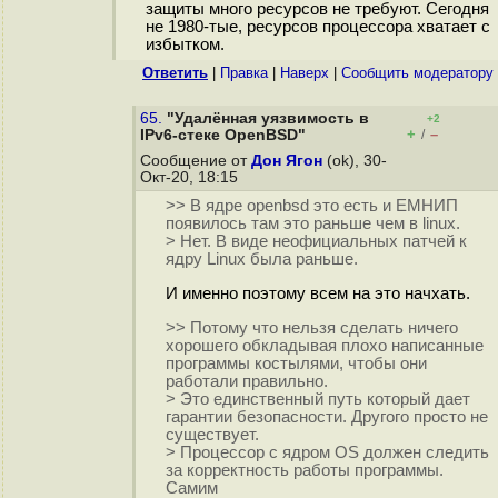
защиты много ресурсов не требуют. Сегодня
не 1980-тые, ресурсов процессора хватает с
избытком.
Ответить
|
Правка
|
Наверх
|
Cообщить модератору
65.
"Удалённая уязвимость в
+2
+
–
IPv6-стеке OpenBSD"
/
Сообщение от
Дон Ягон
(ok), 30-
Окт-20, 18:15
>> В ядре openbsd это есть и ЕМНИП
появилось там это раньше чем в linux.
> Нет. В виде неофициальных патчей к
ядру Linux была раньше.
И именно поэтому всем на это начхать.
>> Потому что нельзя сделать ничего
хорошего обкладывая плохо написанные
программы костылями, чтобы они
работали правильно.
> Это единственный путь который дает
гарантии безопасности. Другого просто не
существует.
> Процессор с ядром OS должен следить
за корректность работы программы.
Самим