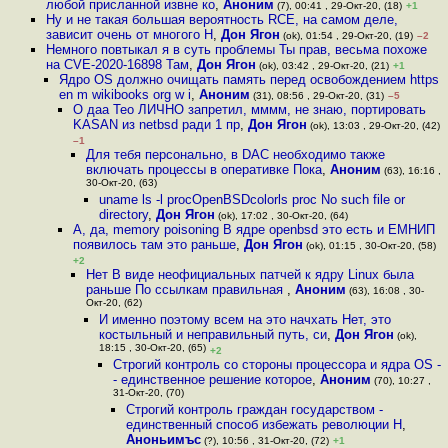
любой присланной извне ко
,
Аноним
(7), 00:41 , 29-Окт-20, (18)
+1
Ну и не такая большая вероятность RCE, на самом деле,
зависит очень от многого Н
,
Дон Ягон
(ok), 01:54 , 29-Окт-20, (19)
–2
Немного повтыкал я в суть проблемы Ты прав, весьма похоже
на CVE-2020-16898 Там
,
Дон Ягон
(ok), 03:42 , 29-Окт-20, (21)
+1
Ядро OS должно очищать память перед освобождением https
en m wikibooks org w i
,
Аноним
(31), 08:56 , 29-Окт-20, (31)
–5
О даа Тео ЛИЧНО запретил, мммм, не знаю, портировать
KASAN из netbsd ради 1 пр
,
Дон Ягон
(ok), 13:03 , 29-Окт-20, (42)
–1
Для тебя персонально, в DAC необходимо также
включать процессы в оперативке Пока
,
Аноним
(63), 16:16 ,
30-Окт-20, (63)
uname ls -l procOpenBSDcolorls proc No such file or
directory
,
Дон Ягон
(ok), 17:02 , 30-Окт-20, (64)
А, да, memory poisoning В ядре openbsd это есть и ЕМНИП
появилось там это раньше
,
Дон Ягон
(ok), 01:15 , 30-Окт-20, (58)
+2
Нет В виде неофициальных патчей к ядру Linux была
раньше По ссылкам правильная
,
Аноним
(63), 16:08 , 30-
Окт-20, (62)
И именно поэтому всем на это начхать Нет, это
костыльный и неправильный путь, си
,
Дон Ягон
(ok),
18:15 , 30-Окт-20, (65)
+2
Строгий контроль со стороны процессора и ядра OS -
- единственное решение которое
,
Аноним
(70), 10:27 ,
31-Окт-20, (70)
Строгий контроль граждан государством -
единственный способ избежать революции Н
,
Аноньимъс
(?), 10:56 , 31-Окт-20, (72)
+1