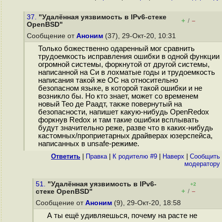
37.
"Удалённая уязвимость в IPv6-стеке
+
–
/
OpenBSD"
Сообщение от
Аноним
(37), 29-Окт-20, 10:31
Только божественно одаренный мог сравнить
трудоемкость исправления ошибки в одной функции
огромной системы, форкнутой от другой системы,
написанной на Си в лохматые годы и трудоемкость
написания такой же ОС на относительно
безопасном языке, в которой такой ошибки и не
возникло бы. Но кто знает, может со временем
новый Тео де Раадт, также повернутый на
безопасности, напишет какую-нибудь OpenRedox
форкнув Redox и там такие ошибки всплывать
будут значительно реже, разве что в каких-нибудь
кастомных/проприетарных драйверах юзерспейса,
написанных в unsafe-режиме.
Ответить
|
Правка
|
К родителю #9
|
Наверх
|
Cообщить
модератору
51.
"Удалённая уязвимость в IPv6-
+2
+
–
стеке OpenBSD"
/
Сообщение от
Аноним
(9), 29-Окт-20, 18:58
А ты ещё удивляешься, почему на расте не