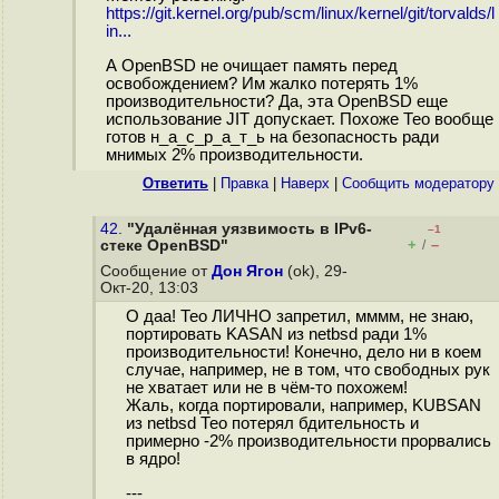
https://git.kernel.org/pub/scm/linux/kernel/git/torvalds/l
in...
А OpenBSD не очищает память перед
освобождением? Им жалко потерять 1%
производительности? Да, эта OpenBSD еще
использование JIT допускает. Похоже Тео вообще
готов н_а_с_р_а_т_ь на безопасность ради
мнимых 2% производительности.
Ответить
|
Правка
|
Наверх
|
Cообщить модератору
42.
"Удалённая уязвимость в IPv6-
–1
+
–
стеке OpenBSD"
/
Сообщение от
Дон Ягон
(ok), 29-
Окт-20, 13:03
О даа! Тео ЛИЧНО запретил, мммм, не знаю,
портировать KASAN из netbsd ради 1%
производительности! Конечно, дело ни в коем
случае, например, не в том, что свободных рук
не хватает или не в чём-то похожем!
Жаль, когда портировали, например, KUBSAN
из netbsd Тео потерял бдительность и
примерно -2% производительности прорвались
в ядро!
---