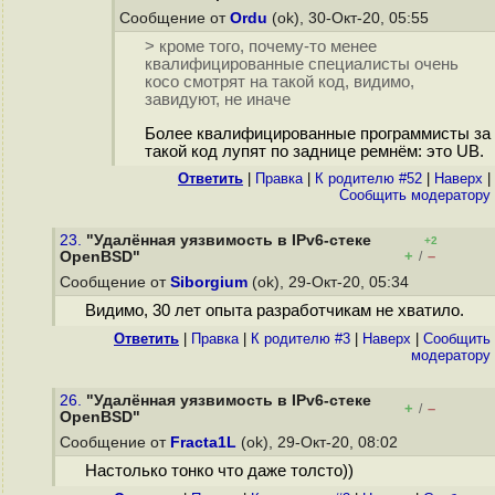
Сообщение от
Ordu
(ok), 30-Окт-20, 05:55
> кроме того, почему-то менее
квалифицированные специалисты очень
косо смотрят на такой код, видимо,
завидуют, не иначе
Более квалифицированные программисты за
такой код лупят по заднице ремнём: это UB.
Ответить
|
Правка
|
К родителю #52
|
Наверх
|
Cообщить модератору
23.
"Удалённая уязвимость в IPv6-стеке
+2
+
–
OpenBSD"
/
Сообщение от
Siborgium
(ok), 29-Окт-20, 05:34
Видимо, 30 лет опыта разработчикам не хватило.
Ответить
|
Правка
|
К родителю #3
|
Наверх
|
Cообщить
модератору
26.
"Удалённая уязвимость в IPv6-стеке
+
–
/
OpenBSD"
Сообщение от
Fracta1L
(ok), 29-Окт-20, 08:02
Настолько тонко что даже толсто))