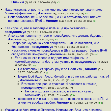
Онаним
(?), 08:45 , 29-Окт-20, (30)
+3
Надо устроить опрос, что, по мнению опеннетовских аналитиков,
более эффективно п
,
Аноним
(38), 10:44 , 29-Окт-20, (38)
+1
Неиспользование C более мощно Оно автоматически влечёт
неиспользование IPv6 ,
,
Аноним
(34), 16:00 , 29-Окт-20, (45)
+2
Как хорошо, что я запрещаю ипв6 ещё при установке -
,
псевдонимус
(?), 12:01 , 29-Окт-20, (39)
+1
А когда он появится у твоего провайдера, что делать будешь
,
Аноним
(34), 15:55 , 29-Окт-20, (44)
+1
Попробую муравью хрен приделать - Он не появится, ибо
бесполезен
,
псевдонимус
(?), 16:41 , 29-Окт-20, (46)
+1
Расскажи, сколько провайдеров в Штатах раздают белые IPv6
обладателям яойфонов
,
Аноним
(9), 18:49 , 29-Окт-20, (50)
+4
Если обычного юзера с ведром или гейфоном, с
хромобраузером на борту выпустить в
,
псевдонимус
(?), 22:28 ,
29-Окт-20, (54)
+1
На гейфонах нет хромобраузера Если что
,
Аноним
(61),
13:37 , 30-Окт-20, (61)
+1
Будет Всё будет Алсо, белый опи v6 не так работает как v4
,
Аноньимъс
(?), 10:59 , 31-Окт-20, (73)
+1
Его тоже прекрасно трахают И работает он также
,
псевдонимус
(?), 18:51 , 31-Окт-20, (76)
Так он и должен трахаться, в этом вся суть
,
Аноньимъ
(ok), 17:02 , 01-Ноя-20, (
83
)
ботнетом они и так становятся, наставив апкшек от неПети,
а кирпич вообще пробле
,
Аноним
(87), 20:52 , 22-Ноя-20, (
88
)
Уважаемые Анонимные Эксперты Напоминаю Вам, что с каждой