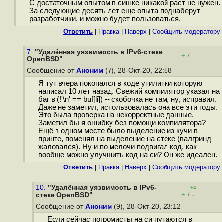
С достаточным опытом в сишке никакой раст не нужен.
За следующие десять лет еще опыта поднаберут
разработчики, и можно будет пользоваться.
Ответить
|
Правка
|
Наверх
|
Cообщить модератору
7.
"Удалённая уязвимость в IPv6-стеке
+
–
/
OpenBSD"
Сообщение от
Аноним
(7), 28-Окт-20, 22:58
Я тут вчера покопался в коде утилитки которую
написал 10 лет назад. Свежий компилятор указал на
баг в (!'\n' == buf[li]) -- скобочка не там, ну, исправил.
Даже не заметил, использовалась она все эти годы.
Это была проверка на некорректные данные.
Заметил бы я ошибку без помощи компилятора?
Ещё в одном месте было выделение из кучи в
принте, поменял на выделение на стеке (валгринд
жаловался). Ну и по мелочи подвигал код, как
вообще можно улучшить код на си? Он же идеален.
Ответить
|
Правка
|
Наверх
|
Cообщить модератору
10.
"Удалённая уязвимость в IPv6-
+4
+
–
стеке OpenBSD"
/
Сообщение от
Аноним
(9), 28-Окт-20, 23:12
Если сейчас погромисты на си путаются в