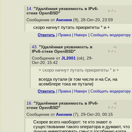
14.
"Удалённая уязвимость в IPv6-
+
–
/
стеке OpenBSD"
Сообщение от
Аноним
(9), 28-Окт-20, 23:59
скоро начнут путать приоритеты * и +
Ответить
|
Правка
|
Наверх
|
Cообщить модератору
43.
"Удалённая уязвимость в
+1
+
–
IPv6-стеке OpenBSD"
/
Сообщение от
JL2001
(ok), 29-
Окт-20, 15:42
> скоро начнут путать приоритеты * и +
всегда путали (в том числе и на Си, на
асемблере тока не путали)
Ответить
|
Правка
|
Наверх
|
Cообщить модератору
16.
"Удалённая уязвимость в IPv6-
–1
+
–
стеке OpenBSD"
/
Сообщение от
Аноним
(7), 29-Окт-20, 00:15
Скорее всего наоборот: те кто знают о
существовании такого оператора и думают, что
лучше инвертировать смысл (особенно когда