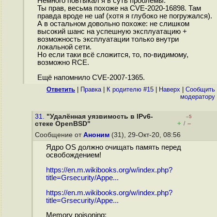
Немного повтыкал я в суть проблемы.
Ты прав, весьма похоже на CVE-2020-16898. Там
правда вроде не uaf (хотя я глубоко не погружался).
А в остальном довольно похоже: не слишком
высокий шанс на успешную эксплуатацию +
возможность эксплуатации только внутри
локальной сети.
Но если таки всё сложится, то, по-видимому,
возможно RCE.
Ещё напомнило CVE-2007-1365.
Ответить
|
Правка
|
К родителю #15
|
Наверх
|
Cообщить
модератору
31.
"Удалённая уязвимость в IPv6-
–5
+
–
стеке OpenBSD"
/
Сообщение от
Аноним
(31), 29-Окт-20, 08:56
Ядро OS должно очищать память перед
освобождением!
https://en.m.wikibooks.org/w/index.php?
title=Grsecurity/Appe...
https://en.m.wikibooks.org/w/index.php?
title=Grsecurity/Appe...
Memory poisoning: