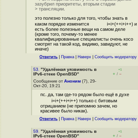
зазубрил приоритеты, вторым стадии
> трансляции.
это полезно только для того, чтобы знать в
каком порядке изменится i=i+(++i+i++) и
есть более полезные вещи на самом деле
(кроме того, почему-то менее
квалифицированные специалисты очень косо
смотрят на такой код, видимо, завидуют, не
иначе)
Ответить
|
Правка
|
Наверх
|
Cообщить модератору
53.
"Удалённая уязвимость в
+1
+
–
IPv6-стеке OpenBSD"
/
Сообщение от
Аноним
(7), 29-
Окт-20, 19:21
пс. да, там где-то рядом было ещё в духе
i=i+(++i+i++) только с битовым
отрицанием (не припомню зачем, но
красивее было никак).
Ответить
|
Правка
|
Наверх
|
Cообщить модератору
59.
"Удалённая уязвимость в
+1
+
–
IPv6-стеке OpenBSD"
/