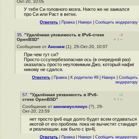
Окт-20, 10:05
У тебя Си головного мозга. Никто же не заикался
про Си или Раст в ветке.
Ответить
|
Правка
|
Наверх
|
Cообщить модератору
35.
"Удалённая уязвимость в IPv6-стеке
–3
+
–
OpenBSD"
/
Сообщение от
Аноним
(1), 29-Окт-20, 10:07
При чем тут си?
Просто сссупербезопасная ось (в очередной раз)
оказалась просто неуловимым Джо, который нафиг
никому не сдался.
Ответить
|
Правка
|
К родителю #9
|
Наверх
|
Cообщить
модератору
57.
"Удалённая уязвимость в IPv6-
+1
+
–
стеке OpenBSD"
/
Сообщение от
анонимуслинус
(?), 29-
Окт-20, 23:59
нет просто ipv6 еще долго будет всем отдаваться
икотой от его проблем. пока не вычистят стандарт
и реализации. как было с ipv4|.
Ответить
|
Правка
|
Наверх
|
Cообщить модератору