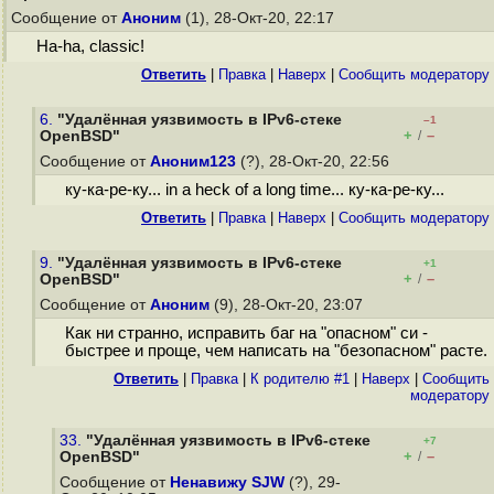
Сообщение от
Аноним
(1), 28-Окт-20, 22:17
Ha-ha, classic!
Ответить
|
Правка
|
Наверх
|
Cообщить модератору
6.
"Удалённая уязвимость в IPv6-стеке
–1
+
–
OpenBSD"
/
Сообщение от
Аноним123
(?), 28-Окт-20, 22:56
ку-ка-ре-ку... in a heck of a long time... ку-ка-ре-ку...
Ответить
|
Правка
|
Наверх
|
Cообщить модератору
9.
"Удалённая уязвимость в IPv6-стеке
+1
+
–
OpenBSD"
/
Сообщение от
Аноним
(9), 28-Окт-20, 23:07
Как ни странно, исправить баг на "опасном" си -
быстрее и проще, чем написать на "безопасном" расте.
Ответить
|
Правка
|
К родителю #1
|
Наверх
|
Cообщить
модератору
33.
"Удалённая уязвимость в IPv6-стеке
+7
+
–
OpenBSD"
/
Сообщение от
Ненавижу SJW
(?), 29-