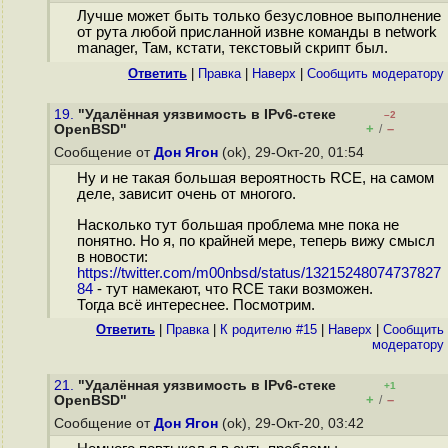
Лучше может быть только безусловное выполнение
от рута любой присланной извне команды в network
manager, Там, кстати, текстовый скрипт был.
Ответить
|
Правка
|
Наверх
|
Cообщить модератору
19.
"Удалённая уязвимость в IPv6-стеке
–2
+
–
OpenBSD"
/
Сообщение от
Дон Ягон
(ok), 29-Окт-20, 01:54
Ну и не такая большая вероятность RCE, на самом
деле, зависит очень от многого.
Насколько тут большая проблема мне пока не
понятно. Но я, по крайней мере, теперь вижу смысл
в новости:
https://twitter.com/m00nbsd/status/13215248074737827
84
- тут намекают, что RCE таки возможен.
Тогда всё интереснее. Посмотрим.
Ответить
|
Правка
|
К родителю #15
|
Наверх
|
Cообщить
модератору
21.
"Удалённая уязвимость в IPv6-стеке
+1
+
–
OpenBSD"
/
Сообщение от
Дон Ягон
(ok), 29-Окт-20, 03:42