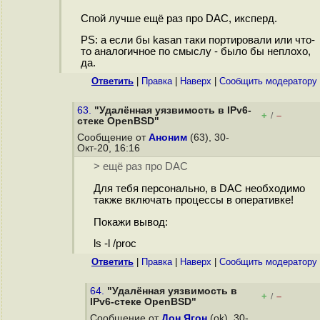
Спой лучше ещё раз про DAC, иксперд.
PS: а если бы kasan таки портировали или что-
то аналогичное по смыслу - было бы неплохо,
да.
Ответить
|
Правка
|
Наверх
|
Cообщить модератору
63.
"Удалённая уязвимость в IPv6-
+
–
/
стеке OpenBSD"
Сообщение от
Аноним
(63), 30-
Окт-20, 16:16
> ещё раз про DAC
Для тебя персонально, в DAC необходимо
также включать процессы в оперативке!
Покажи вывод:
ls -l /proc
Ответить
|
Правка
|
Наверх
|
Cообщить модератору
64.
"Удалённая уязвимость в
+
–
/
IPv6-стеке OpenBSD"
Сообщение от
Дон Ягон
(ok), 30-