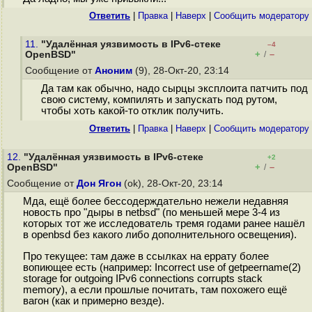
Ответить
|
Правка
|
Наверх
|
Cообщить модератору
11.
"Удалённая уязвимость в IPv6-стеке
–4
+
–
OpenBSD"
/
Сообщение от
Аноним
(9), 28-Окт-20, 23:14
Да там как обычно, надо сырцы эксплоита патчить под
свою систему, компилять и запускать под рутом,
чтобы хоть какой-то отклик получить.
Ответить
|
Правка
|
Наверх
|
Cообщить модератору
12.
"Удалённая уязвимость в IPv6-стеке
+2
+
–
OpenBSD"
/
Сообщение от
Дон Ягон
(ok), 28-Окт-20, 23:14
Мда, ещё более бессодерждательно нежели недавняя
новость про "дыры в netbsd" (по меньшей мере 3-4 из
которых тот же исследователь тремя годами ранее нашёл
в openbsd без какого либо дополнительного освещения).
Про текущее: там даже в ссылках на еррату более
вопиющее есть (например: Incorrect use of getpeername(2)
storage for outgoing IPv6 connections corrupts stack
memory), а если прошлые почитать, там похожего ещё
вагон (как и примерно везде).