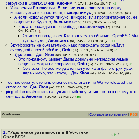
загрузкой в OpenBSD нов
,
Аноним
(-), 17:43 , 29-Окт-20, (47)
+1
Уважаемый Разработчик Если система с опенбсд на борту
используется в качестве ш
,
псевдонимус
(?), 18:46 , 29-Окт-20, (48)
А если используется линукс, виндовс, или проприетарная ос, её
падение не будет о
,
Аноньимъс
(?), 11:02 , 31-Окт-20, (74)
Как это оправдывает опенбсд
,
псевдонимус
(?), 18:53 , 31-
Окт-20, (77)
–1
От чего оправдывает Кто-то в чем-то обвиняет OpenBSD Мы
тут на суде
,
Аноньимъ
(ok), 23:22 , 31-Окт-20, (79)
+1
Брутфорсить не обязательно, надо подождать когда найдут
очередной способ обойти
,
Ordu
(ok), 05:59 , 30-Окт-20, (60)
+1
Удалённо
,
Дон Ягон
(ok), 18:16 , 30-Окт-20, (66)
Это по-разному бывает Дыры довольно непредсказуемые
вещи Посмотри на современн
,
Ordu
(ok), 19:13 , 30-Окт-20, (67)
+1
Согласен Но всё же удалённая утечка инфы о структурах
ядра - имхо, это что-то,
,
Дон Ягон
(ok), 19:44 , 30-Окт-20, (68)
Тео про еррату, степень опасности, слоган и пр We ve released the
errata as se
,
Дон Ягон
(ok), 22:13 , 30-Окт-20, (69)
ping of the death опять на чужих ошибках учиться не того почему это
сейчас, а
,
Аноним
(-), 20:45 , 21-Ноя-20, (
86
)
Сообщения
[
Сортировка по времени
|
RSS
]
1.
"Удалённая уязвимость в IPv6-стеке
+
–
/
+8
OpenBSD"