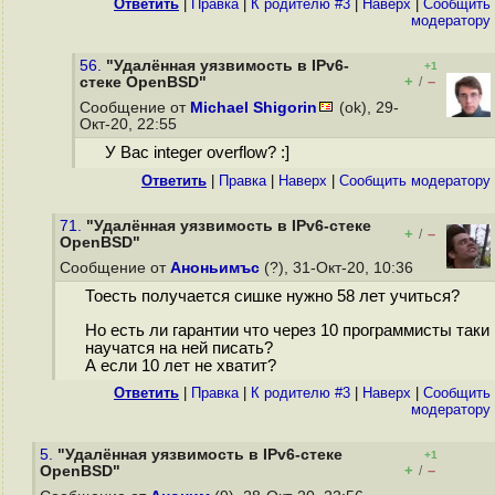
Ответить
|
Правка
|
К родителю #3
|
Наверх
|
Cообщить
модератору
56.
"Удалённая уязвимость в IPv6-
+1
+
–
стеке OpenBSD"
/
Сообщение от
Michael Shigorin
(ok), 29-
Окт-20, 22:55
У Вас integer overflow? :]
Ответить
|
Правка
|
Наверх
|
Cообщить модератору
71.
"Удалённая уязвимость в IPv6-стеке
+
–
/
OpenBSD"
Сообщение от
Аноньимъс
(?), 31-Окт-20, 10:36
Тоесть получается сишке нужно 58 лет учиться?
Но есть ли гарантии что через 10 программисты таки
научатся на ней писать?
А если 10 лет не хватит?
Ответить
|
Правка
|
К родителю #3
|
Наверх
|
Cообщить
модератору
5.
"Удалённая уязвимость в IPv6-стеке
+1
+
–
OpenBSD"
/