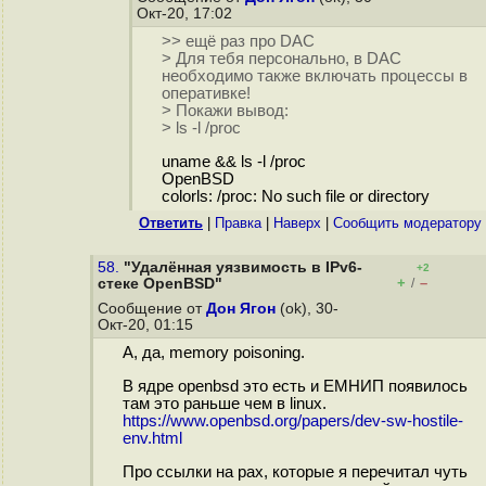
Окт-20, 17:02
>> ещё раз про DAC
> Для тебя персонально, в DAC
необходимо также включать процессы в
оперативке!
> Покажи вывод:
> ls -l /proc
uname && ls -l /proc
OpenBSD
colorls: /proc: No such file or directory
Ответить
|
Правка
|
Наверх
|
Cообщить модератору
58.
"Удалённая уязвимость в IPv6-
+2
+
–
стеке OpenBSD"
/
Сообщение от
Дон Ягон
(ok), 30-
Окт-20, 01:15
А, да, memory poisoning.
В ядре openbsd это есть и ЕМНИП появилось
там это раньше чем в linux.
https://www.openbsd.org/papers/dev-sw-hostile-
env.html
Про ссылки на pax, которые я перечитал чуть