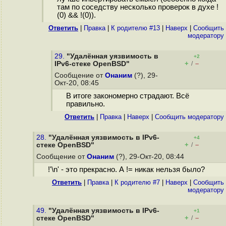
там по соседству несколько проверок в духе !
(0) && !(0)).
Ответить
|
Правка
|
К родителю #13
|
Наверх
|
Cообщить
модератору
29.
"Удалённая уязвимость в
+2
+
–
IPv6-стеке OpenBSD"
/
Сообщение от
Онаним
(?), 29-
Окт-20, 08:45
В итоге закономерно страдают. Всё
правильно.
Ответить
|
Правка
|
Наверх
|
Cообщить модератору
28.
"Удалённая уязвимость в IPv6-
+4
+
–
стеке OpenBSD"
/
Сообщение от
Онаним
(?), 29-Окт-20, 08:44
!'\n' - это прекрасно. А != никак нельзя было?
Ответить
|
Правка
|
К родителю #7
|
Наверх
|
Cообщить
модератору
49.
"Удалённая уязвимость в IPv6-
+1
+
–
стеке OpenBSD"
/