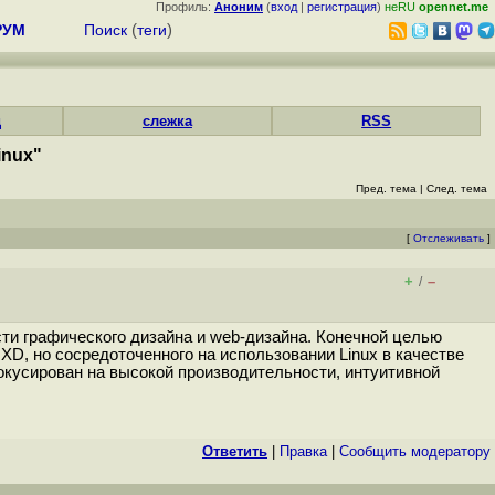
Профиль:
Аноним
(
вход
|
регистрация
)
неRU
opennet.me
РУМ
Поиск
(
теги
)
д
слежка
RSS
inux"
Пред. тема
|
След. тема
[
Отслеживать
]
+
–
/
ти графического дизайна и web-дизайна. Конечной целью
XD, но сосредоточенного на использовании Linux в качестве
окусирован на высокой производительности, интуитивной
Ответить
|
Правка
|
Cообщить модератору