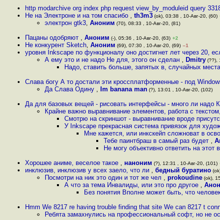
http modarchive org index php request view_by_moduleid query 331
Не на Электроне и на том спасибо
,
th3m3
(ok), 03:38 , 10-Авг-20, (60)
электрон gtk3
,
Аноним
(70), 08:33 , 10-Авг-20, (81)
Пацаны одобряют
,
Аноним
(-), 05:36 , 10-Авг-20, (63)
+2
Не конкурент Sketch
,
Аноним
(69), 07:30 , 10-Авг-20, (69)
–1
уровня Inkscape по функционалу оно достигнет лет через 20, ес
А ему это и не надо Не для, этого он сделан
,
Dmitry
(??), 
Надо, ставить больше, запятых в, случайных мест
Слава богу А то достали эти кроссплатформенные - под Windows
Да Слава Одину
,
Im banana man
(?), 13:01 , 10-Авг-20, (102)
Да для базовых вещей - рисовать интерфейсы - много ли надо К
Крайне важно выравнивание элементов, работа с текстом
Смотрю на скриншот - выравнивание вроде присутс
У Inkscape прекрасная система привязок для худо
Мне кажется, или инкскейп сложноват в осв
Тебе паинтбраш в самый раз будет
,
А
Не могу объективно ответить на этот
Хорошее аниме, веселое такое
,
наноним
(?), 12:31 , 10-Авг-20, (101)
инклюзив, инклюзив у всех заело, что ли
,
бедный буратино
(ok
Посмотри на ник это один и тот же чел
,
prokoudine
(ok), 1
А что за тема Инвалиды, или это про другое
,
Ано
Без понятия Вполне может быть, что челове
Hmm We 8217 re having trouble finding that site We can 8217 t con
Ребята замахнулись на профессиональный софт, но не ос