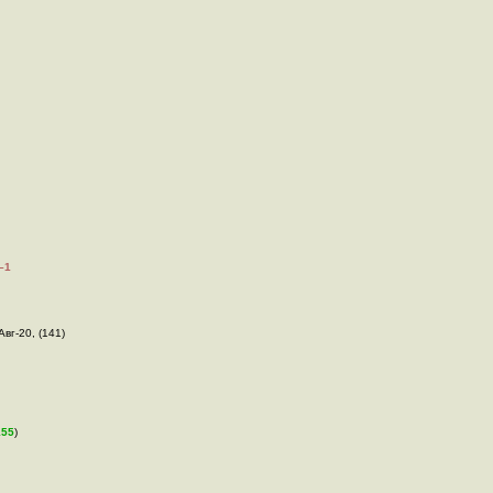
–1
Авг-20, (141)
155
)