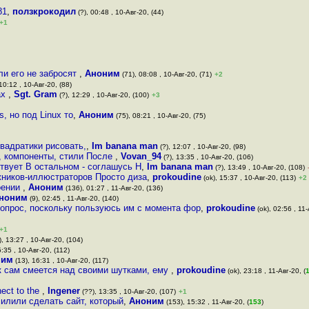
81
,
ползкрокодил
(?), 00:48 , 10-Авг-20, (44)
+1
ли его не забросят
,
Аноним
(71), 08:08 , 10-Авг-20, (71)
+2
10:12 , 10-Авг-20, (88)
ах
,
Sgt. Gram
(?), 12:29 , 10-Авг-20, (100)
+3
, но под Linux то
,
Аноним
(75), 08:21 , 10-Авг-20, (75)
вадратики рисовать,
,
Im banana man
(?), 12:07 , 10-Авг-20, (98)
, компоненты, стили После
,
Vovan_94
(?), 13:35 , 10-Авг-20, (106)
твует В остальном - соглашусь Н
,
Im banana man
(?), 13:49 , 10-Авг-20, (108)
жников-иллюстраторов Просто диза
,
prokoudine
(ok), 15:37 , 10-Авг-20, (113)
+2
оении
,
Аноним
(136), 01:27 , 11-Авг-20, (136)
ноним
(9), 02:45 , 11-Авг-20, (140)
 вопрос, поскольку пользуюсь им с момента фор
,
prokoudine
(ok), 02:56 , 11-
+1
), 13:27 , 10-Авг-20, (104)
5:35 , 10-Авг-20, (112)
ним
(13), 16:31 , 10-Авг-20, (117)
к сам смеется над своими шутками, ему
,
prokoudine
(ok), 23:18 , 11-Авг-20, (
nect to the
,
Ingener
(??), 13:35 , 10-Авг-20, (107)
+1
илили сделать сайт, который
,
Аноним
(153), 15:32 , 11-Авг-20, (
153
)