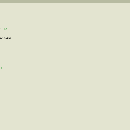
8)
+2
20, (115)
+1