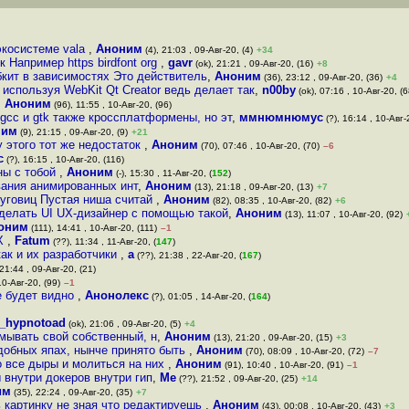
-экосистеме vala
,
Аноним
(4), 21:03 , 09-Авг-20, (4)
+34
Например https birdfont org
,
gavr
(ok), 21:21 , 09-Авг-20, (16)
+8
ебкит в зависимостях Это действитель
,
Аноним
(36), 23:12 , 09-Авг-20, (36)
+4
используя WebKit Qt Creator ведь делает так
,
n00by
(ok), 07:16 , 10-Авг-20, (6
,
Аноним
(96), 11:55 , 10-Авг-20, (96)
gcc и gtk также кроссплатформены, но эт
,
ммнюмнюмус
(?), 16:14 , 10-Авг-
ним
(9), 21:15 , 09-Авг-20, (9)
+21
 этого тот же недостаток
,
Аноним
(70), 07:46 , 10-Авг-20, (70)
–6
с
(?), 16:15 , 10-Авг-20, (116)
ны с тобой
,
Аноним
(-), 15:30 , 11-Авг-20, (
152
)
вания анимированных инт
,
Аноним
(13), 21:18 , 09-Авг-20, (13)
+7
пуговиц Пустая ниша считай
,
Аноним
(82), 08:35 , 10-Авг-20, (82)
+6
сделать UI UX-дизайнер с помощью такой
,
Аноним
(13), 11:07 , 10-Авг-20, (92)
оним
(111), 14:41 , 10-Авг-20, (111)
–1
UX
,
Fatum
(??), 11:34 , 11-Авг-20, (
147
)
ак и их разработчики
,
a
(??), 21:38 , 22-Авг-20, (
167
)
 21:44 , 09-Авг-20, (21)
10-Авг-20, (99)
–1
е будет видно
,
Анонолекс
(?), 01:05 , 14-Авг-20, (
164
)
e_hypnotoad
(ok), 21:06 , 09-Авг-20, (5)
+4
мывать свой собственный, н
,
Аноним
(13), 21:20 , 09-Авг-20, (15)
+3
удобных япах, нынче принято быть
,
Аноним
(70), 08:09 , 10-Авг-20, (72)
–7
о все дыры и молиться на них
,
Аноним
(91), 10:40 , 10-Авг-20, (91)
–1
 внутри докеров внутри гип
,
Me
(??), 21:52 , 09-Авг-20, (25)
+14
им
(35), 22:24 , 09-Авг-20, (35)
+7
ь картинку не зная что редактируешь
,
Аноним
(43), 00:08 , 10-Авг-20, (43)
+3