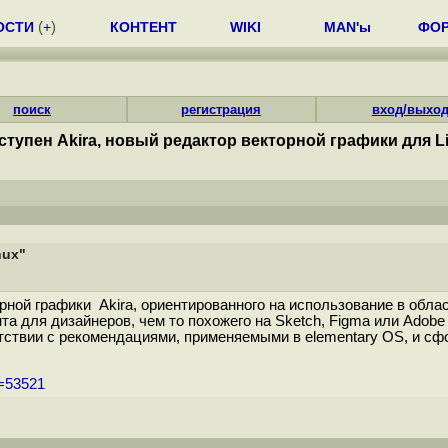
ОСТИ
(
+
)
КОНТЕНТ
WIKI
MAN'ы
ФО
поиск
регистрация
вход/выхо
ступен Akira, новый редактор векторной графики для L
nux"
ной графики Akira, ориентированного на использование в облас
а для дизайнеров, чем то похожего на Sketch, Figma или Adobe 
ствии с рекомендациями, применяемыми в elementary OS, и сф
m=53521