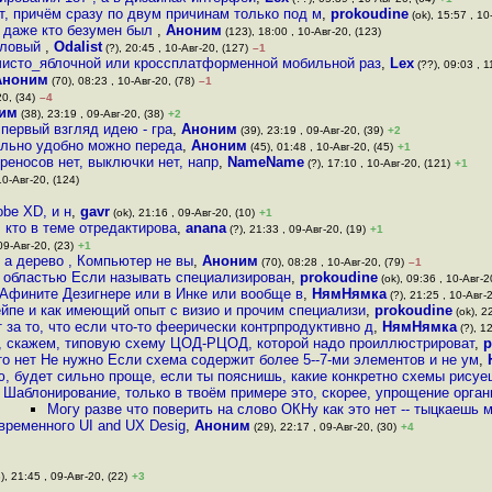
, причём сразу по двум причинам только под м
,
prokoudine
(ok), 15:57 , 10
, даже кто безумен был
,
Аноним
(123), 18:00 , 10-Авг-20, (123)
айловый
,
Odalist
(?), 20:45 , 10-Авг-20, (127)
–1
 чисто_яблочной или кроссплатформенной мобильной раз
,
Lex
(??), 09:03 , 1
Аноним
(70), 08:23 , 10-Авг-20, (78)
–1
20, (34)
–4
им
(38), 23:19 , 09-Авг-20, (38)
+2
 первый взгляд идею - гра
,
Аноним
(39), 23:19 , 09-Авг-20, (39)
+2
тельно удобно можно переда
,
Аноним
(45), 01:48 , 10-Авг-20, (45)
+1
реносов нет, выключки нет, напр
,
NameName
(?), 17:10 , 10-Авг-20, (121)
+1
10-Авг-20, (124)
obe XD, и н
,
gavr
(ok), 21:16 , 09-Авг-20, (10)
+1
 кто в теме отредактирова
,
anana
(?), 21:33 , 09-Авг-20, (19)
+1
09-Авг-20, (23)
+1
, а дерево , Компьютер не вы
,
Аноним
(70), 08:28 , 10-Авг-20, (79)
–1
й областью Если называть специализирован
,
prokoudine
(ok), 09:36 , 10-Авг-2
 Афините Дезигнере или в Инке или вообще в
,
НямНямка
(?), 21:25 , 10-Авг-
ейпе и как имеющий опыт с визио и прочим специализи
,
prokoudine
(ok), 2
 за то, что если что-то феерически контрпродуктивно д
,
НямНямка
(?), 12
, скажем, типовую схему ЦОД-РЦОД, которой надо проиллюстрироват
,
p
то нет Не нужно Если схема содержит более 5--7-ми элементов и не ум
,
, будет сильно проще, если ты пояснишь, какие конкретно схемы рисуе
Шаблонирование, только в твоём примере это, скорее, упрощение орга
Могу разве что поверить на слово ОКНу как это нет -- тыцкаешь 
временного UI and UX Desig
,
Аноним
(29), 22:17 , 09-Авг-20, (30)
+4
), 21:45 , 09-Авг-20, (22)
+3