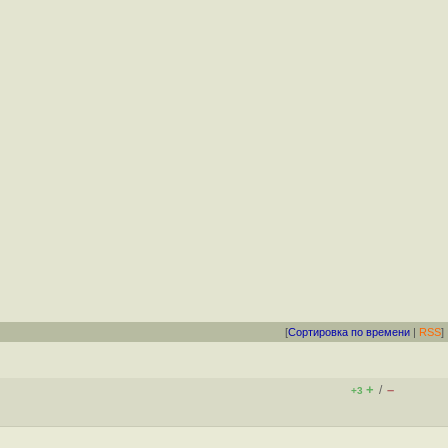
[
Сортировка по времени
|
RSS
]
+
–
/
+3