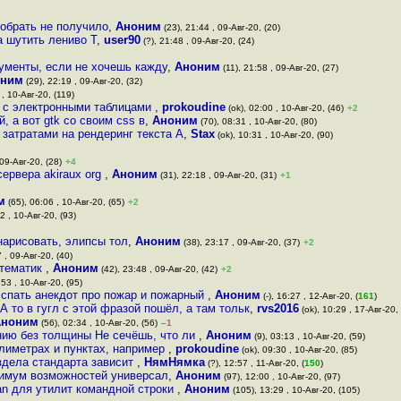
собрать не получило
,
Аноним
(23), 21:44 , 09-Авг-20, (20)
a шутить лениво Т
,
user90
(?), 21:48 , 09-Авг-20, (24)
ументы, если не хочешь кажду
,
Аноним
(11), 21:58 , 09-Авг-20, (27)
оним
(29), 22:19 , 09-Авг-20, (32)
 , 10-Авг-20, (119)
ь с электронными таблицами
,
prokoudine
(ok), 02:00 , 10-Авг-20, (46)
+2
 а вот gtk со своим css в
,
Аноним
(70), 08:31 , 10-Авг-20, (80)
затратами на рендеринг текста А
,
Stax
(ok), 10:31 , 10-Авг-20, (90)
 09-Авг-20, (28)
+4
ервера akiraux org
,
Аноним
(31), 22:18 , 09-Авг-20, (31)
+1
м
(65), 06:06 , 10-Авг-20, (65)
+2
2 , 10-Авг-20, (93)
арисовать, элипсы тол
,
Аноним
(38), 23:17 , 09-Авг-20, (37)
+2
 , 09-Авг-20, (40)
атематик
,
Аноним
(42), 23:48 , 09-Авг-20, (42)
+2
:53 , 10-Авг-20, (95)
 спать анекдот про пожар и пожарный
,
Аноним
(-), 16:27 , 12-Авг-20, (
161
)
 то в гугл с этой фразой пошёл, а там тольк
,
rvs2016
(ok), 10:29 , 17-Авг-20, 
Аноним
(56), 02:34 , 10-Авг-20, (56)
–1
нию без толщины Не сечёшь, что ли
,
Аноним
(9), 03:13 , 10-Авг-20, (59)
ллиметрах и пунктах, например
,
prokoudine
(ok), 09:30 , 10-Авг-20, (85)
аздела стандарта зависит
,
НямНямка
(?), 12:57 , 11-Авг-20, (
150
)
нимум возможностей универсал
,
Аноним
(97), 12:00 , 10-Авг-20, (97)
an для утилит командной строки
,
Аноним
(105), 13:29 , 10-Авг-20, (105)