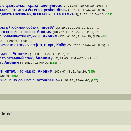
тые диаграммы горазд
,
anonymous
(??), 13:50 , 10-Авг-20, (109)
–1
илит, так что я бы сказ
,
prokoudine
(ok), 13:58 , 10-Авг-20, (110)
 делать Например, вбиваешь
,
НямНямка
(?), 11:52 , 12-Авг-20, (
159
)
жэкта Любимая собака
,
mos87
(ok), 19:51 , 10-Авг-20, (126)
–1
кого специфичного и
,
Аноним
(130), 21:16 , 10-Авг-20, (130)
–1
л большинство функци
,
Аноним
(135), 01:26 , 11-Авг-20, (135)
+10
43 , 11-Авг-20, (138)
–3
имости от задач софта, второ
,
Кайф
(?), 02:44 , 11-Авг-20, (139)
+1
у идут
,
Аноним
(-), 01:30 , 11-Авг-20, (137)
+1
 это отличный спос
,
Аноним
(142), 07:03 , 11-Авг-20, (142)
+2
ли
,
Аноним
(-), 15:29 , 11-Авг-20, (
151
)
+3
й Читал, что над ф
,
Аноним
(145), 07:48 , 11-Авг-20, (
145
)
-Авг-20, (
156
)
очно не на данном э
,
artomberus
(ok), 08:42 , 12-Авг-20, (
157
)
Linux"