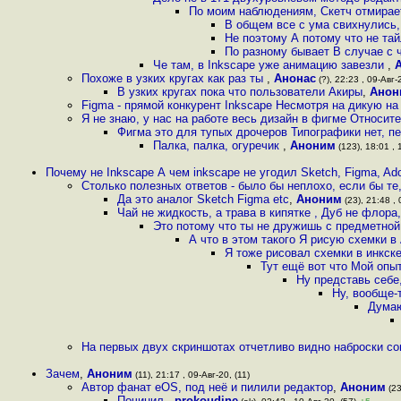
По моим наблюдениям, Скетч отмирает
В общем все с ума свихнулись
Не поэтому А потому что не т
По разному бывает В случае с
Че там, в Inkscape уже анимацию завезли
,
Похоже в узких кругах как раз ты
,
Анонас
(?), 22:23 , 09-Авг-
В узких кругах пока что пользователи Акиры
,
Анон
Figma - прямой конкурент Inkscape Несмотря на дикую на
Я не знаю, у нас на работе весь дизайн в фигме Относи
Фигма это для тупых дрочеров Типографики нет, пе
Палка, палка, огуречик
,
Аноним
(123), 18:01 , 
Почему не Inkscape А чем inksсape не угодил Sketch, Figma, Ad
Столько полезных ответов - было бы неплохо, если бы те,
Да это аналог Sketch Figma etc
,
Аноним
(23), 21:48 , 
Чай не жидкость, а трава в кипятке , Дуб не флора
Это потому что ты не дружишь с предметно
А что в этом такого Я рисую схемки в
Я тоже рисовал схемки в инкск
Тут ещё вот что Мой опыт
Ну представь себе
Ну, вообще-
Думаю
На первых двух скриншотах отчетливо видно наброски со
Зачем
,
Аноним
(11), 21:17 , 09-Авг-20, (11)
Автор фанат eOS, под неё и пилили редактор
,
Аноним
(23
Починил
,
prokoudine