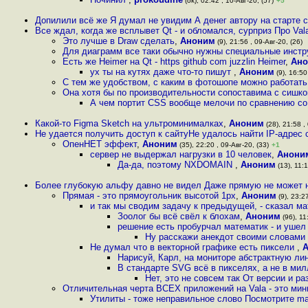
(ok), 02:42 , 10-Авг-20, (57)
+5
Допилили всё же Я думал не увидим А денег автору на старте 
Все ждал, когда же всплывет Qt - и обломался, сурприз Про Val
Это лучше в Draw сделать
,
Аноним
(9), 21:56 , 09-Авг-20, (26)
Для диаграмм все таки обычно нужны специальные инстр
Есть же Heimer на Qt - https github com juzzlin Heimer
,
Ан
ух ты на кутях даже что-то пишут
,
Аноним
(9), 16:50
С тем же удобством, с каким в фотошопе можно работат
Она хотя бы по производительности сопоставима с сишкой,
А чем портит CSS вообще мелочи по сравнению со 
Какой-то Figma Sketch на ультроминималках
,
Аноним
(28), 21:58 ,
Не удается получить доступ к сайтуНе удалось найти IP-адрес с
OпенНЕТ эффект
,
Аноним
(35), 22:20 , 09-Авг-20, (33)
+1
сервер не выдержал нагрузки в 10 человек
,
Анони
Да-да, поэтому NXDOMAIN
,
Аноним
(13), 11:1
Более глубокую альфу давно не видел Даже прямую не может н
Прямая - это прямоугольник высотой 1px
,
Аноним
(9), 23:27
и так мы сводим задачу к предыдущей, - сказал м
Зоолог бы всё свёл к блохам
,
Аноним
(96), 11
решение есть пробурчал математик - и ушел
Ну расскажи анекдот своими словами А
Не думал что в векторной графике есть пиксели
,
Нарисуй, Карл, на мониторе абстрактную ли
В стандарте SVG всё в пикселях, а не в ми
Нет, это не совсем так От версии и р
Отличительная черта ВСЕХ приложений на Vala - это ми
Утилиты - тоже неправильное слово Посмотрите m