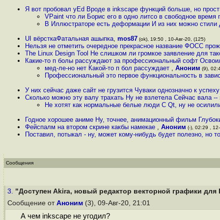
Я вот пробовал yEd Вроде в inkscape функций больше, но прос
VPaint что ли Борис его в одно литсо в свободное время п
В Иллюстраторе есть деформации И из них можно стили
UI вёрсткаФатальная ашыпка
,
mos87
(ok), 19:50 , 10-Авг-20, (125)
Нельзя не отметить очередное прекрасное название ФОСС про
The Linux Design Tool Не слишком ли громкое заявление для та
Какие-то п болы рассуждают за профессиональный софт Освои
мед-ле-но нет Какой-то п бол рассуждает
,
Аноним
(9), 02:
Профессиональный это первое функциональность в завис
У них сейчас даже сайт не грузится Чуваки однозначно к успех
Сколько можно эту валу трахать Ну не взлетела Сейчас вала --
Не хотят как нормальные белые люди C Qt, ну не осили
Годное хорошее аниме Ну, точнее, анимационный фильм Глубоки
Фейспалм на втором скрине какбы намекае
,
Аноним
(-), 02:29 , 12
Поставил, потыкал - ну, может кому-нибудь будет полезно, но т
Сообщения
3.
"Доступен Akira, новый редактор векторной графики для 
Сообщение от
Аноним
(3), 09-Авг-20, 21:01
А чем inksсape не угодил?