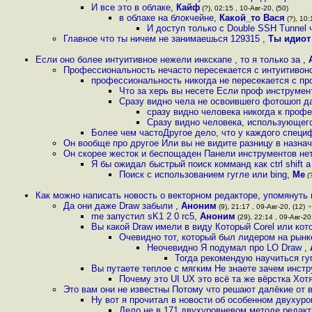
И все это в облаке
,
Кайф
(?), 02:15 , 10-Авг-20, (50)
в облаке на блокчейне
,
Какой_то Вася
(?), 10:
И доступ только с Double SSH Tunnel 
Главное что ты ничем не занимаешься 129315
,
Ты идиот
Если оно более интуитивное нежели инкскапе , то я только за
,
Профессиональность нечасто пересекается с интуитивон
профессиональность никогда не пересекается с про
Что за херь вы несете Если проф инструмен
Сразу видно чела не освоившего фотошоп д
сразу видно человека никогда к проф
Сразу видно человека, использующег
Более чем частоДругое дело, что у каждого специ
Он вообще про другое Или вы не видите разницу в назн
Он скорее жесток и беспощаден Панели инструментов нет,
Я бы ожидал быстрый поиск комманд как ctrl shift a в i
Поиск с использованием гугле или bing
,
Me
(?
Как можно написать новость о векторном редакторе, упомянуть
Да они даже Draw забыли
,
Аноним
(9), 21:17 , 09-Авг-20, (12)
+
me запустил sK1 2 0 rc5
,
Аноним
(29), 22:14 , 09-Авг-20
Вы какой Draw имели в виду Который Corel или кото
Очевидно тот, который был лидером на рын
Неочевидно Я подумал про LO Draw
,
Тогда рекомендую научиться гугл
Вы путаете теплое с мягким Не знаете зачем инст
Почему это UI UX это всё та же вёрстка Хотя,
Это вам они не известны Потому что решают далёкие от 
Ну вот я прочитал в новости об особенном двухур
Дело не в 171 двухуровневом методе редакт