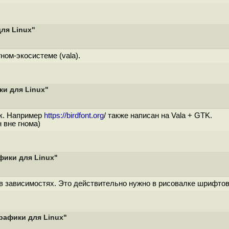
ля Linux"
гном-экосистеме (vala).
ки для Linux"
к. Например
https://birdfont.org
/ также написан на Vala + GTK.
н вне гнома)
фики для Linux"
ит в зависимостях. Это действительно нужно в рисовалке шрифто
графики для Linux"