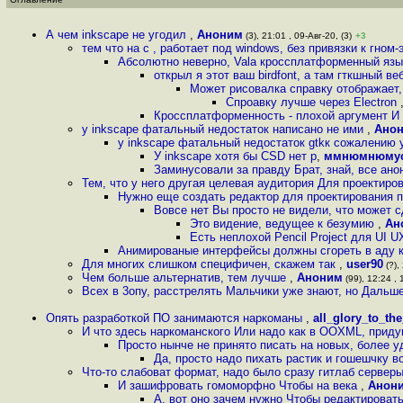
А чем inksсape не угодил
,
Аноним
(3), 21:01 , 09-Авг-20, (3)
+3
тем что на c , работает под windows, без привязки к гном
Абсолютно неверно, Vala кроссплатформенный язык 
открыл я этот ваш birdfont, а там гткшный в
Может рисовалка справку отображает, 
Спроавку лучше через Electron
Кроссплатформенность - плохой аргумент И 
у inksсape фатальный недостаток написано не ими
,
Ано
у inksсape фатальный недостаток gtkк сожалению у
У inkscape хотя бы CSD нет p
,
ммнюмнюму
Заминусовали за правду Брат, знай, все ано
Тем, что у него другая целевая аудитория Для проектиро
Нужно еще создать редактор для проектирования 
Вовсе нет Вы просто не видели, что может 
Это видение, ведущее к безумию
,
Ан
Есть неплохой Pencil Project для UI 
Анимированые интерфейсы должны сгореть в аду к
Для многих слишком специфичен, скажем так
,
user90
(?),
Чем больше альтернатив, тем лучше
,
Аноним
(99), 12:24 , 
Всех в 3опу, расстрелять Мальчики уже знают, но Дальш
Опять разработкой ПО занимаются наркоманы
,
all_glory_to_th
И что здесь наркоманского Или надо как в OOXML, приду
Просто нынче не принято писать на новых, более 
Да, просто надо пихать растик и гошешчку в
Что-то слабоват формат, надо было сразу гитлаб серверы
И зашифровать гомоморфно Чтобы на века
,
Анон
А, вот оно зачем нужно Чтобы редактироват