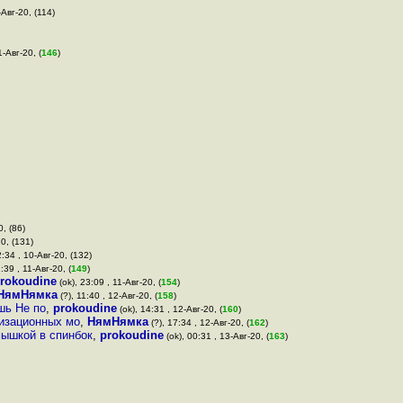
-Авг-20, (114)
1-Авг-20, (
146
)
0, (86)
20, (131)
2:34 , 10-Авг-20, (132)
:39 , 11-Авг-20, (
149
)
rokoudine
(ok), 23:09 , 11-Авг-20, (
154
)
НямНямка
(?), 11:40 , 12-Авг-20, (
158
)
шь Не по
,
prokoudine
(ok), 14:31 , 12-Авг-20, (
160
)
низационных мо
,
НямНямка
(?), 17:34 , 12-Авг-20, (
162
)
мышкой в спинбок
,
prokoudine
(ok), 00:31 , 13-Авг-20, (
163
)