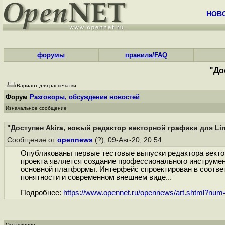
НОВ
форумы
правила/FAQ
"До
Вариант для распечатки
Форум
Разговоры, обсуждение новостей
Изначальное сообщение
"Доступен Akira, новый редактор векторной графики для Li
Сообщение от
opennews
(?), 09-Авг-20, 20:54
Опубликованы первые тестовые выпуски редактора вектор
проекта является создание профессионального инструмент
основной платформы. Интерфейс спроектирован в соответ
понятности и современном внешнем виде...
Подробнее:
https://www.opennet.ru/opennews/art.shtml?nu
Оглавление