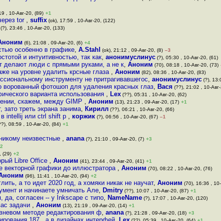
19 , 10-Авг-20, (89)
+1
через tor
,
suffix
(ok), 17:59 , 10-Авг-20, (122)
(?), 23:46 , 10-Авг-20, (133)
Аноним
(6), 21:08 , 09-Авг-20, (6)
+4
стью особенно в графике
,
A.Stahl
(ok), 21:12 , 09-Авг-20, (8)
–3
стотой и интуитивностью, так как
,
анонимуслинус
(?), 05:30 , 10-Авг-20, (61)
т делают люди с прямыми руками, а не к
,
Аноним
(70), 08:18 , 10-Авг-20, (73)
аже на уровне удалить крсные глаза
,
Аноним
(82), 08:36 , 10-Авг-20, (83)
ессиональному инструменту не притрагивавшегос
,
анонимуслинус
(?), 13:
о ворованный фотошоп для удаления красных глаз
,
Вася
(??), 21:02 , 10-Авг-
фического варианта использования
,
Lex
(??), 05:31 , 10-Авг-20, (62)
ачении, скажем, между GIMP
,
Аноним
(13), 21:23 , 09-Авг-20, (17)
+1
 зато треть экрана занима
,
Кирилл
(??), 06:21 , 10-Авг-20, (66)
ntellij или ctrl shift p
,
коржик
(?), 06:56 , 10-Авг-20, (67)
–1
?), 08:59 , 10-Авг-20, (84)
+1
 никому неизвестные
,
anana
(?), 21:10 , 09-Авг-20, (7)
+3
2
, (29)
+2
рый Libre Office
,
Аноним
(41), 23:44 , 09-Авг-20, (41)
+1
ке векторной графики до иллюстратора
,
Аноним
(70), 08:22 , 10-Авг-20, (76)
Аноним
(96), 11:41 , 10-Авг-20, (94)
+2
ить, а то идет 2020 год, а хомяки никак не научат
,
Аноним
(70), 16:36 , 10
румент и начинаете умничать Але
,
Dmitry
(??), 10:07 , 10-Авг-20, (87)
+1
 да, согласен -- у Inkscape с типо
,
NameName
(?), 17:07 , 10-Авг-20, (120)
вас задачи
,
Аноним
(13), 21:19 , 09-Авг-20, (14)
+1
овневом методе редактирования ф
,
anana
(?), 21:28 , 09-Авг-20, (18)
+3
ирования 187 , а в дизайнах интерфей
,
Lex
(??), 05:39 , 10-Авг-20, (64)
+1