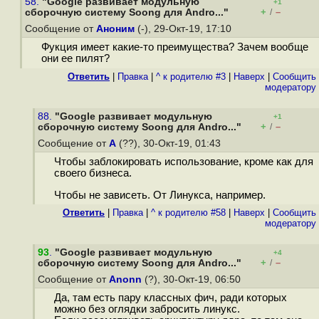
58.
"Google развивает модульную
+1
+
–
сборочную систему Soong для Andro..."
/
Сообщение от
Аноним
(-), 29-Окт-19, 17:10
Фукция имеет какие-то преимущества? Зачем вообще
они ее пилят?
Ответить
|
Правка
|
^ к родителю #3
|
Наверх
|
Cообщить
модератору
88.
"Google развивает модульную
+1
+
–
сборочную систему Soong для Andro..."
/
Сообщение от
А
(??), 30-Окт-19, 01:43
Чтобы заблокировать использование, кроме как для
своего бизнеса.
Чтобы не зависеть. От Линукса, например.
Ответить
|
Правка
|
^ к родителю #58
|
Наверх
|
Cообщить
модератору
93
.
"Google развивает модульную
+4
+
–
сборочную систему Soong для Andro..."
/
Сообщение от
Anonn
(?), 30-Окт-19, 06:50
Да, там есть пару классных фич, ради которых
можно без оглядки забросить линукс.