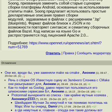
Soong, призванную заменить собой старые сценарии
сборки платформы Android, основанные на использовании
утилиты make. Soong предлагает использовать простые
декларативные описания правил сборки
модулей, задаваемые в файлах с расширением ".bp"
(blueprints). Формат файлов близок к JSON и по
возможности повторяет синтаксис и семантику сборочных
файлов Bazel. Код написан на языке Go и
распространяется под лицензией Apache 2.0...
Подробнее:
https://www.opennet.ru/opennews/art.shtml?
num=51769
Ответить
|
Правка
|
Cообщить модератору
Оглавление
Они же, вроде бы, уже заменяли make на cmake
,
Аноним
(1), 09:47 ,
29-Окт-19, (1)
–1
Речь о сборке OS Известную сцену из Зелёного Слоника с CMake
они разыгрывают для
,
Аноним
(4), 09:49 , 29-Окт-19, (4)
+6
Как-то пофиг на Goolag, давно перестал пользоваться его
шпиoнскими сервисами Бл
,
Аноним
(-), 16:15 , 29-Окт-19, (46)
+34
Protonmail вычеркните из списка - там крайне мутные хозяева
,
Анонимус2333
(?), 16:26 , 29-Окт-19, (47)
–20
Швейцария Мутная За немутной я так понимаю полетишь на
Марс Или ты очеред
,
Damir
(??), 17:09 , 29-Окт-19, (57)
+17
а где немутные и, главное - откуда они такие должны вот