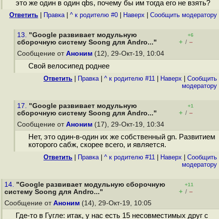
это же один в один qbs, почему бы им тогда его не взять?
Ответить
|
Правка
|
^ к родителю #0
|
Наверх
|
Cообщить модератору
13.
"Google развивает модульную
+6
+
–
сборочную систему Soong для Andro..."
/
Сообщение от
Аноним
(12), 29-Окт-19, 10:04
Свой велосипед роднее
Ответить
|
Правка
|
^ к родителю #11
|
Наверх
|
Cообщить
модератору
17.
"Google развивает модульную
+1
+
–
сборочную систему Soong для Andro..."
/
Сообщение от
Аноним
(17), 29-Окт-19, 10:34
Нет, это один-в-один их же собственный gn. Развитием
которого сабж, скорее всего, и является.
Ответить
|
Правка
|
^ к родителю #11
|
Наверх
|
Cообщить
модератору
14.
"Google развивает модульную сборочную
+11
+
–
систему Soong для Andro..."
/
Сообщение от
Аноним
(14), 29-Окт-19, 10:05
Где-то в Гугле: итак, у нас есть 15 несовместимых друг с