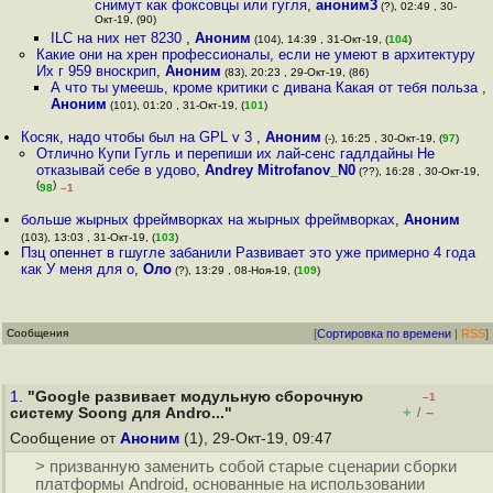
снимут как фоксовцы или гугля
,
аноним3
(?), 02:49 , 30-
Окт-19, (90)
ILC на них нет 8230
,
Аноним
(104), 14:39 , 31-Окт-19, (
104
)
Какие они на хрен профессионалы, если не умеют в архитектуру
Их г 959 внoскрип
,
Аноним
(83), 20:23 , 29-Окт-19, (86)
А что ты умеешь, кроме критики с дивана Какая от тебя польза
,
Аноним
(101), 01:20 , 31-Окт-19, (
101
)
Косяк, надо чтобы был на GPL v 3
,
Аноним
(-), 16:25 , 30-Окт-19, (
97
)
Отлично Купи Гугль и перепиши их лай-сенс гадлдайны Не
отказывай себе в удово
,
Andrey Mitrofanov_N0
(??), 16:28 , 30-Окт-19,
(
)
98
–1
больше жырных фреймворках на жырных фреймворках
,
Аноним
(103), 13:03 , 31-Окт-19, (
103
)
Пзц опеннет в гшугле забанили Развивает это уже примерно 4 года
как У меня для о
,
Оло
(?), 13:29 , 08-Ноя-19, (
109
)
Сообщения
[
Сортировка по времени
|
RSS
]
1.
"Google развивает модульную сборочную
–1
+
–
систему Soong для Andro..."
/
Сообщение от
Аноним
(1), 29-Окт-19, 09:47
> призванную заменить собой старые сценарии сборки
платформы Android, основанные на использовании