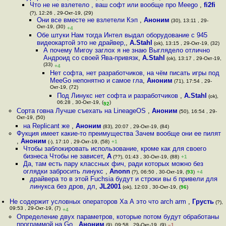
Что не не взлетело , ваш софт или вообще про Meego
,
fi2fi
(?), 12:26 , 29-Окт-19, (29)
Они все вместе не взлетели Кэп
,
Аноним
(30), 13:11 , 29-
Окт-19, (30)
+4
Обе штуки Нам тогда Интел выдал оборудование с 945
видеокартой это не драйвер,
,
A.Stahl
(ok), 13:15 , 29-Окт-19, (32)
А почему Мигоу заглох я не знаю Выглядело отлично
Андроид со своей Ява-привязк
,
A.Stahl
(ok), 13:17 , 29-Окт-19,
(33)
+4
Нет софта, нет разработчиков, на чём писать игры под
MeeGo непонятно и самое гла
,
Аноним
(71), 17:54 , 29-
Окт-19, (72)
Под Линукс нет софта и разработчиков
,
A.Stahl
(ok),
06:28 , 30-Окт-19, (
)
92
Сорта гoвна Лучше съехать на LineageOS
,
Аноним
(50), 16:54 , 29-
Окт-19, (50)
на Replicant же
,
Аноним
(83), 20:07 , 29-Окт-19, (84)
Фукция имеет какие-то преимущества Зачем вообще они ее пилят
,
Аноним
(-), 17:10 , 29-Окт-19, (58)
+1
Чтобы заблокировать использование, кроме как для своего
бизнеса Чтобы не зависет
,
А
(??), 01:43 , 30-Окт-19, (88)
+1
Да, там есть пару классных фич, ради которых можно без
оглядки забросить линукс
,
Anonn
(?), 06:50 , 30-Окт-19, (
93
)
+4
драйвера то в этой Fuchsia будут и строки вы б привели для
линукса без дров, дл
,
JL2001
(ok), 12:03 , 30-Окт-19, (
96
)
Не содержит условных операторов Ха А это что arch arm
,
Грусть
(?),
09:53 , 29-Окт-19, (7)
+4
Определение двух параметров, которые потом будут обработаны
программой на Go
,
Аноним
(9), 09:58 , 29-Окт-19, (9)
–1