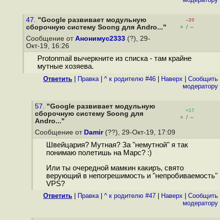
47.
"Google развивает модульную
–20
+
–
сборочную систему Soong для Andro..."
/
Сообщение от
Анонимус2333
(?), 29-
Окт-19, 16:26
Protonmail вычеркните из списка - там крайне
мутные хозяева.
Ответить
|
Правка
|
^ к родителю #46
|
Наверх
|
Cообщить
модератору
57.
"Google развивает модульную
+17
сборочную систему Soong для
+
–
/
Andro..."
Сообщение от
Damir
(??), 29-Окт-19, 17:09
Швейцария? Мутная? За "немутной" я так
понимаю полетишь на Марс? :)
Или ты очередной мамкин какиръ, свято
верующий в непогрешимость и "непробиваемость"
VPS?
Ответить
|
Правка
|
^ к родителю #47
|
Наверх
|
Cообщить
модератору