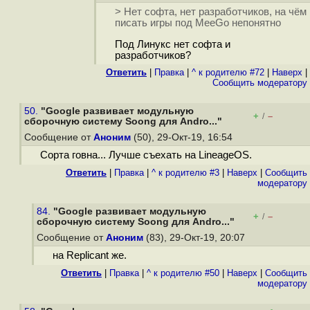
> Нет софта, нет разработчиков, на чём
писать игры под MeeGo непонятно
Под Линукс нет софта и
разработчиков?
Ответить
|
Правка
|
^ к родителю #72
|
Наверх
|
Cообщить модератору
50.
"Google развивает модульную
+
–
/
сборочную систему Soong для Andro..."
Сообщение от
Аноним
(50), 29-Окт-19, 16:54
Сорта гoвна... Лучше съехать на LineageOS.
Ответить
|
Правка
|
^ к родителю #3
|
Наверх
|
Cообщить
модератору
84.
"Google развивает модульную
+
–
/
сборочную систему Soong для Andro..."
Сообщение от
Аноним
(83), 29-Окт-19, 20:07
на Replicant же.
Ответить
|
Правка
|
^ к родителю #50
|
Наверх
|
Cообщить
модератору