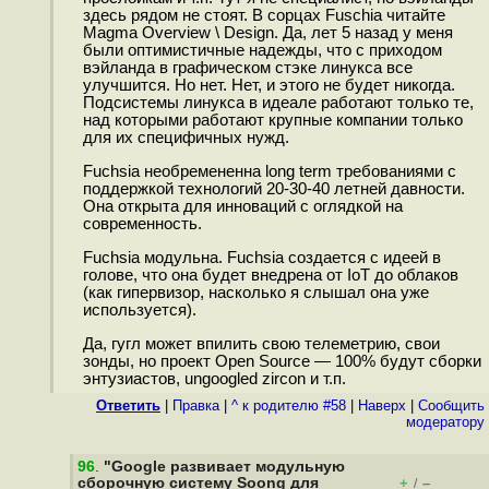
здесь рядом не стоят. В сорцах Fuschia читайте
Magma Overview \ Design. Да, лет 5 назад у меня
были оптимистичные надежды, что с приходом
вэйланда в графическом стэке линукса все
улучшится. Но нет. Нет, и этого не будет никогда.
Подсистемы линукса в идеале работают только те,
над которыми работают крупные компании только
для их специфичных нужд.
Fuchsia необремененна long term требованиями с
поддержкой технологий 20-30-40 летней давности.
Она открыта для инноваций с оглядкой на
современность.
Fuchsia модульна. Fuchsia создается с идеей в
голове, что она будет внедрена от IoT до облаков
(как гипервизор, насколько я слышал она уже
используется).
Да, гугл может впилить свою телеметрию, свои
зонды, но проект Open Source — 100% будут сборки
энтузиастов, ungoogled zircon и т.п.
Ответить
|
Правка
|
^ к родителю #58
|
Наверх
|
Cообщить
модератору
96
.
"Google развивает модульную
сборочную систему Soong для
+
–
/