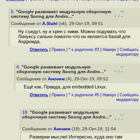
5.
"Google развивает модульную сборочную
+9
+
–
систему Soong для Andro..."
/
Сообщение от
A.Stahl
(ok), 29-Окт-19, 09:51
Ну съедут, ну и хрен с ними. Можно подумать что
Линуксу сильно помогло что он является базой для
Андроида.
Ответить
|
Правка
|
^ к родителю #3
|
Наверх
|
Cообщить
модератору
6.
"Google развивает модульную
+7
+
–
сборочную систему Soong для Andro..."
/
Сообщение от
Аноним
(4), 29-Окт-19, 09:52
Ещё как. Правда, для embedded Linux.
Ответить
|
Правка
|
^ к родителю #5
|
Наверх
|
Cообщить
модератору
18.
"Google развивает модульную
+1
сборочную систему Soong для Andro..."
+
–
/
Сообщение от
Аноним
(18), 29-Окт-19, 11:04
Разверни мыслю! Интересно, куда оно там