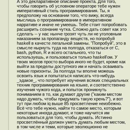
А это декларативное описание проекта. Для того,
чтобы говорить об условном операторе тебе нужен
императивный стиль программирования. Ты, я
предположу на основании того, что вижу, всегда
мыслишь о программировании в императивном
нарративе и иначе не умеешь. Тебе стоит попробовать
расширить сознание чутка. Сложно дать совет как это
сделать -- у нас нынче грозят чуть ли не уголовным
наказанием за пропаганду веществ, но попробуй
haskell в качесте легальной замены. "Попробуй", это в
смысле нырнуть туда на полгода, отказаться от C,
bash, python, R и всего остального, что ты
используешь, и пользоваться только haskell'ом. У
твоих мозгов просто выбора иного не будет, кроме как
выйти за пределы доступного им и начать осваивать
новые горизонты. За полгода ты вполне можешь
освоить язык и попытаться написать что-нибудь
_эдакое_, что потребует изучения всяких специальных
техник программирования на языке, и соответственно
изучения чужого кода, и попыток проникнуть
пониманием в то, как думают другие ("каким местом
надо думать, чтобы придумать такую хрень?"), и вот
тут при любом iq выше 85 просветление неизбежно.
Всё что тебе нужно, найти то самое место, которым
некоторые иногда думают, и тоже научится им
пользоваться для того, чтобы думать. Истинно
просветлённый должен уметь думать любым местом,
в том числе и теми, которые эволюционно не