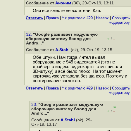
Сообщение от
Аноним
(30), 29-Окт-19, 13:11
Они все вместе не взлетели. Кэп.
Ответить
|
Правка
|
^ к родителю #29
|
Наверх
|
Cообщить
модератору
32.
"Google развивает модульную
сборочную систему Soong для
+
–
/
Andro..."
Сообщение от
A.Stahl
(ok), 29-Окт-19, 13:15
Обе штуки. Нам тогда Интел выдал
оборудование с 945 видеокартой (это не
драйвер, а индекс видеокарты, а мы писали
3D-штуку) и всё было плохо. На тот момент
карточка уже устарела без шансов. Поэтому и
портирование заглохло.
Ответить
|
Правка
|
^ к родителю #29
|
Наверх
|
Cообщить
модератору
33.
"Google развивает модульную
+4
сборочную систему Soong для
+
–
/
Andro..."
Сообщение от
A.Stahl
(ok), 29-
Окт-19, 13:17