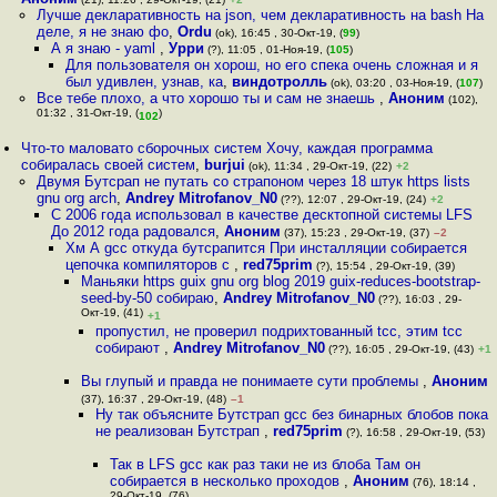
Лучше декларативность на json, чем декларативность на bash На
деле, я не знаю фо
,
Ordu
(ok), 16:45 , 30-Окт-19, (
99
)
А я знаю - yaml
,
Урри
(?), 11:05 , 01-Ноя-19, (
105
)
Для пользователя он хорош, но его спека очень сложная и я
был удивлен, узнав, ка
,
виндотролль
(ok), 03:20 , 03-Ноя-19, (
107
)
Все тебе плохо, а что хорошо ты и сам не знаешь
,
Аноним
(102),
01:32 , 31-Окт-19, (
)
102
Что-то маловато сборочных систем Хочу, каждая программа
собиралась своей систем
,
burjui
(ok), 11:34 , 29-Окт-19, (22)
+2
Двумя Бутсрап не путать со страпоном через 18 штук https lists
gnu org arch
,
Andrey Mitrofanov_N0
(??), 12:07 , 29-Окт-19, (24)
+2
С 2006 года использовал в качестве десктопной системы LFS
До 2012 года радовался
,
Аноним
(37), 15:23 , 29-Окт-19, (37)
–2
Хм А gcc откуда бутсрапится При инсталляции собирается
цепочка компиляторов с
,
red75prim
(?), 15:54 , 29-Окт-19, (39)
Маньяки https guix gnu org blog 2019 guix-reduces-bootstrap-
seed-by-50 собираю
,
Andrey Mitrofanov_N0
(??), 16:03 , 29-
Окт-19, (41)
+1
пропустил, не проверил подрихтованный tcc, этим tcc
собирают
,
Andrey Mitrofanov_N0
(??), 16:05 , 29-Окт-19, (43)
+1
Вы глупый и правда не понимаете сути проблемы
,
Аноним
(37), 16:37 , 29-Окт-19, (48)
–1
Ну так объясните Бутстрап gcc без бинарных блобов пока
не реализован Бутстрап
,
red75prim
(?), 16:58 , 29-Окт-19, (53)
Так в LFS gcc как раз таки не из блоба Там он
собирается в несколько проходов
,
Аноним
(76), 18:14 ,