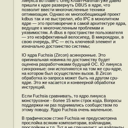
линукса во главе с Greg Kroah-Hartman уже давно
пришли к идее развернуть DBUS в ядре, что
позволит ввести многочисленные техники
оптимизации. Однако их многообещающий проект
kdbus так и не выстрелил, ибо IPC в монолитном
ядре — это противоречие в самой архитектуре ядра,
ведущее к многочисленным проблемам и
уязвимостям. А dbus в пространстве пользователя
— это неэффективный велосипед. В микроядрах, в
свою очередь, IPC — есть ключевой элемент и
изначально достоинство системы;
IO ядра Fuchsia (Zircon) асинхронные. Это
оригинальная новинка по достоинству будет
оценена разработчиками будущей ОС. IO линукса
синхронные: они исполняются на том же cpu-ядре,
на котором был осуществлен вызов. В Zircon
обработка io-запроса может быть на другом cpu-
ядре. Это же касается и конвеерной обработки
инструкций.
Если Fuchsia сравнивать, то ядро линукса
монструозное - более 15 млн строк кода. Вопросы
поддержки ни раз поднимались сообществом по
этому поводу. Ядро Fuchsia очень маленькое.
В графическом стэке Fuchsia не предусмотрена
прослойка всяким композиторам, вэйландам,
прослойкам и т.п. Тут я не специалист, но вэйланды