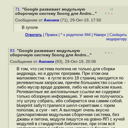
71.
"Google развивает модульную
+2
+
–
сборочную систему Soong для Andro..."
/
Сообщение от
Аноним
(71), 29-Окт-19, 17:50
В гуголе
Ответить
|
Правка
|
^ к родителю #44
|
Наверх
|
Cообщить
модератору
83.
"Google развивает модульную
+
–
/
сборочную систему Soong для Andro..."
Сообщение от
Аноним
(83), 29-Окт-19, 20:06
В том, что система полезна не только для сборки
андроида, но и других программ. При этом она
малоизвестна - в гугле всего 18 страниц находится по
релевантным запросам, причём большинство ссылок -
либо мусор вроде дорвеев, либо на китайском языке.
Релевантные же англоязычные ссылки же содержат
только обзорную информацию. У меня не получилось
эту штуку собрать, ибо собирается она самим собой.
blueprint забутстрапился шелл-скриптами с горем
пополам, а сунг - нет. А выглядит очень вкусно
(декларативная модульная сборочная система, без
джавы и питона, модули пишутся на goвно-ЯП с кучей
модулей в стандартной библиотеке, при этом всё