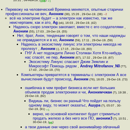
20:31 , 04-Ноя-19, (
)
108
+1
Перевожу на человеческий Времена меняются, опытные старички
профессионалы не веч
,
Аноним
(38), 15:26 , 29-Окт-19, (38)
–2
всё на электроне будет -- а электрон как известно, так же
неисчерпаем, как и ато
,
Ag
(ok), 16:03 , 29-Окт-19, (42)
Надеюсь скоро электрон зaкопaют, вместе с его создателями
,
Аноним
(55), 17:03 , 29-Окт-19, (55)
Нет, брат, Анон, тенденции говорят о том, что наши надежды
не оправдаются и в ко
,
Аноним
(59), 17:11 , 29-Окт-19, (59)
Надеюсь в экосистему линукс эти электроны никогда не
пролезут
,
Аноним
(-), 17:15 , 29-Окт-19, (60)
ГНУ А нет подождите Лично Столман Хотя Кто-нибудь
нас спасёт, не пер
,
Аноним
(67), 17:32 , 29-Окт-19, (67)
Экосистему Линукс спасают Джим Землин и
Микрософт Помощь рядом
,
Andrey Mitrofanov_N0
(??),
17:43 , 29-Окт-19, (70)
Компьютеры превратятся в терминалы с электроном А все
вычисления будут происход
,
Аноним
(76), 18:05 , 29-Окт-19, (73)
ошибочка в чем профит бизнеса если нет больших
объемов продаж электроники и чи
,
Анонимчжан
(?), 19:38 ,
29-Окт-19, (82)
Видишь ли, бизнес он разный Что пойдет на пользу
одному виду, то может оказатьс
,
Ашура
(?), 05:07 , 30-
Окт-19, (91)
+1
верно, но основной контингент будет стремиться
продать железо а без него все ПО
,
аноним3
(?), 10:51 ,
30-Окт-19, (
)
95
а твои данные они через свой анонимайзер облачный