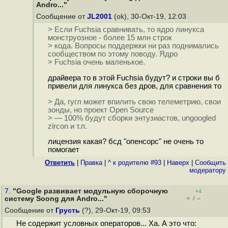
Andro..."
Сообщение от
JL2001
(ok), 30-Окт-19, 12:03
> Если Fuchsia сравнивать, то ядро линукса
монструозное - более 15 млн строк
> кода. Вопросы поддержки ни раз поднимались
сообществом по этому поводу. Ядро
> Fuchsia очень маленькое.
драйвера то в этой Fuchsia будут? и строки вы б
привели для линукса без дров, для сравнения то
> Да, гугл может впилить свою телеметрию, свои
зонды, но проект Open Source
> — 100% будут сборки энтузиастов, ungoogled
zircon и т.п.
лицензия какая? бсд "опенсорс" не очень то
помогает
Ответить
|
Правка
|
^ к родителю #93
|
Наверх
|
Cообщить
модератору
7.
"Google развивает модульную сборочную
+4
+
–
систему Soong для Andro..."
/
Сообщение от
Грусть
(?), 29-Окт-19, 09:53
Не содержит условных операторов... Ха. А это что: