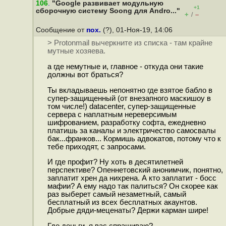
106
.
"Google развивает модульную
+1
сборочную систему Soong для Andro..."
+
–
/
Сообщение от
пох.
(?), 01-Ноя-19, 14:06
> Protonmail вычеркните из списка - там крайне
мутные хозяева.
а где немутные и, главное - откуда они такие
должны вот браться?
Ты вкладываешь непонятно где взятое бабло в
супер-защищенный (от внезапного маскишоу в
том числе!) datacenter, супер-защищенные
сервера с наплатным нереверсимым
шифрованием, разработку софта, ежедневно
платишь за каналы и электричество самосвалы
бак...франков... Кормишь адвокатов, потому что к
тебе приходят, с запросами.
И где профит? Ну хоть в десятилетней
перспективе? Опеннетовский анонимчик, понятно,
заплатит хрен да нихрена. А кто заплатит - босс
мафии? А ему надо так палиться? Он скорее как
раз выберет самый незаметный, самый
бесплатный из всех бесплатных акаунтов.
Добрые дяди-меценаты? Держи карман шире!