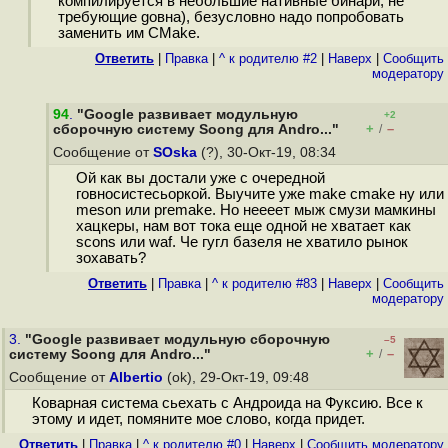
компилируется в небольшие нативные бинари, не
требующие goвна), безусловно надо попробовать
заменить им CMake.
Ответить
|
Правка
|
^ к родителю #2
|
Наверх
|
Cообщить
модератору
94
.
"Google развивает модульную
+2
+
–
сборочную систему Soong для Andro..."
/
Сообщение от
SOska
(?), 30-Окт-19, 08:34
Ой как вы достали уже с очередной
говносистесьоркой. Выучите уже make cmake ну или
meson или premake. Но неееет мыж смузи мамкины
хацкеры, нам вот тока еще одной не хватает как
scons или waf. Че гугл базеля не хватило рынок
зохавать?
Ответить
|
Правка
|
^ к родителю #83
|
Наверх
|
Cообщить
модератору
3.
"Google развивает модульную сборочную
–5
+
–
систему Soong для Andro..."
/
Сообщение от
Albertio
(ok), 29-Окт-19, 09:48
Коварная система сьехать с Андроида на Фуксию. Все к
этому и идет, помяните мое слово, когда придет.
Ответить
|
Правка
|
^ к родителю #0
|
Наверх
|
Cообщить модератору