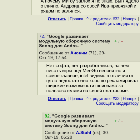
А почему Мигоу заглох я не знаю. Выглядело
отлично. Андроид со своей Ява-привязкой и
рядом не валялся.
Ответить
|
Правка
|
^ к родителю #32
|
Наверх
|
Cообщить модератору
72.
"Google развивает
модульную сборочную систему
+
–
/
Soong для Andro..."
Сообщение от
Аноним
(71), 29-
Окт-19, 17:54
Нет софта, нет разработчиков, на чём
писать игры под MeeGo непонятно и
самое главное, intel видимо в отличии от
гугла недостаточно хорошо рекламировал
широкие возможности шпионажа за
пользователями на своей платформе.
Ответить
|
Правка
|
^ к родителю #33
|
Наверх
|
Cообщить модератору
92
.
"Google развивает
модульную сборочную
+
–
/
систему Soong для Andro..."
Сообщение от
A.Stahl
(ok), 30-
Окт-19, 06:28