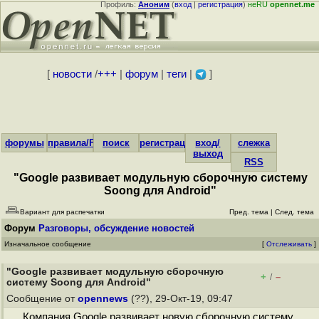
Профиль:
Аноним
(
вход
|
регистрация
)
неRU
opennet.me
[
новости
/
+++
|
форум
|
теги
|
]
форумы
правила/FAQ
поиск
регистрация
вход/
слежка
выход
RSS
"Google развивает модульную сборочную систему
Soong для Android"
Вариант для распечатки
Пред. тема
|
След. тема
Форум
Разговоры, обсуждение новостей
Изначальное сообщение
[
Отслеживать
]
"Google развивает модульную сборочную
+
–
/
систему Soong для Android"
Сообщение от
opennews
(??), 29-Окт-19, 09:47
Компания Google развивает новую сборочную систему