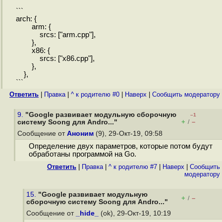
```
arch: {
arm: {
srcs: ["arm.cpp"],
},
x86: {
srcs: ["x86.cpp"],
},
},
```
Ответить
|
Правка
|
^ к родителю #0
|
Наверх
|
Cообщить модератору
9.
"Google развивает модульную сборочную
–1
+
–
систему Soong для Andro..."
/
Сообщение от
Аноним
(9), 29-Окт-19, 09:58
Определение двух параметров, которые потом будут
обработаны программой на Go.
Ответить
|
Правка
|
^ к родителю #7
|
Наверх
|
Cообщить
модератору
15.
"Google развивает модульную
+
–
/
сборочную систему Soong для Andro..."
Сообщение от
_hide_
(ok), 29-Окт-19, 10:19