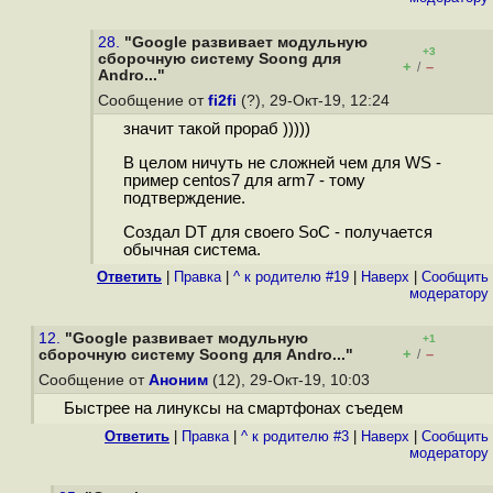
28.
"Google развивает модульную
+3
сборочную систему Soong для
+
–
/
Andro..."
Сообщение от
fi2fi
(?), 29-Окт-19, 12:24
значит такой прораб )))))
В целом ничуть не сложней чем для WS -
пример centos7 для arm7 - тому
подтверждение.
Создал DT для своего SoC - получается
обычная система.
Ответить
|
Правка
|
^ к родителю #19
|
Наверх
|
Cообщить
модератору
12.
"Google развивает модульную
+1
+
–
сборочную систему Soong для Andro..."
/
Сообщение от
Аноним
(12), 29-Окт-19, 10:03
Быстрее на линуксы на смартфонах съедем
Ответить
|
Правка
|
^ к родителю #3
|
Наверх
|
Cообщить
модератору