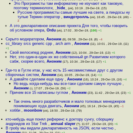
Это Програмисты там информатику не изучают как таковую,
поэтому терминологи
,
_hide_
(ok), 10:19 , 29-Окт-19, (15)
Русские программисты самые лучшие на свете, а пиндосы ну
тупые Термин оператор
,
виндотролль
(ok), 16:45 , 29-Окт-19, (49)
–
2
А это декларативное описание проекта Для того, чтобы говорить
об условном опера
,
Ordu
(ok), 17:02 , 30-Окт-19, (
100
)
+1
Скрыто модератором
,
Аноним
(8), 09:58 , 29-Окт-19, (8)
–4
cc_library srcs generic cpp , arch arm
,
Аноним
(11), 10:01 , 29-Окт-19, (11)
+1
Свой велосипед роднее
,
Аноним
(12), 10:04 , 29-Окт-19, (13)
+6
Нет, это один-в-один их же собственный gn Развитием которого
сабж, скорее всего
,
Аноним
(17), 10:34 , 29-Окт-19, (17)
+1
Где-то в Гугле итак, у нас есть 15 несовместимых друг с другом
сборочных систем
,
Аноним
(14), 10:05 , 29-Окт-19, (14)
+11
А давайте сделаем еще одну
,
Аноним
(16), 10:24 , 29-Окт-19, (16)
+4
Но ведь когда-нибудь мы все-таки сделаем самую лучшую
,
Аноним
(-), 17:07 , 29-Окт-19, (56)
+2
Причем все 15 написаны гуглом
,
Аноним
(23), 11:42 , 29-Окт-19, (23)
+1
Так очень много разработчиков и мало толковых менеджеров
понимающих куда двигать
,
Аноним
(45), 16:14 , 29-Окт-19, (45)
–1
хобби
,
moonbow
(ok), 18:50 , 29-Окт-19, (79)
кто-нибудь еще понял референс к доктору сунгу, сборщику
андроидов из Star Trek
,
annual slayer
(?), 11:07 , 29-Окт-19, (20)
+6
В гробу мы видали декларативность на JSON, если честно
,
Аноним
(21), 11:26 , 29-Окт-19, (21)
+2