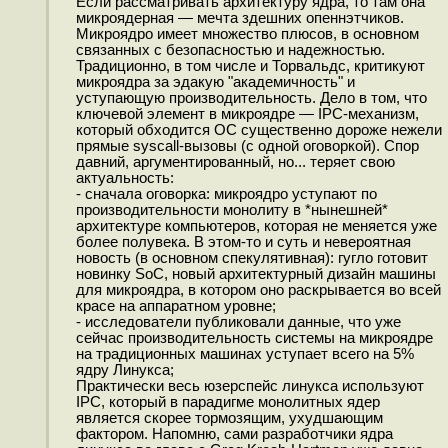
Если рассматривать архитектуру ядра, то там она
микроядерная — мечта здешних опеннэтчиков.
Микроядро имеет множество плюсов, в основном
связанных с безопасностью и надежностью.
Традиционно, в том числе и Торвальдс, критикуют
микроядра за эдакую "академичность" и
уступающую производительность. Дело в том, что
ключевой элемент в микроядре — IPC-механизм,
который обходится ОС существенно дороже нежели
прямые syscall-вызовы (с одной оговоркой). Спор
давний, аргументированный, но... теряет свою
актуальность:
- сначала оговорка: микроядро уступают по
производительности монолиту в *нынешней*
архитектуре компьютеров, которая не меняется уже
более полувека. В этом-то и суть и невероятная
новость (в основном спекулятивная): гугло готовит
новинку SoC, новый архитектурный дизайн машины
для микроядра, в котором оно раскрывается во всей
красе на аппаратном уровне;
- исследователи публиковали данные, что уже
сейчас производительность системы на микроядре
на традиционных машинах уступает всего на 5%
ядру Линукса;
Практически весь юзерспейс линукса используют
IPC, который в парадигме монолитных ядер
является скорее тормозящим, ухудшающим
фактором. Напомню, сами разработчики ядра