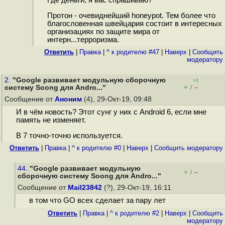
Где деньги, я вас спрашиваю?
Протон - очевиднейший honeypot. Тем более что
благословенная швейцария состоит в интересных
организациях по защите мира от
интерн...терроризма.
Ответить
|
Правка
|
^ к родителю #47
|
Наверх
|
Cообщить
модератору
2.
"Google развивает модульную сборочную
+1
+
–
систему Soong для Andro..."
/
Сообщение от
Аноним
(4), 29-Окт-19, 09:48
И в чём новость? Этот сунг у них с Android 6, если мне
память не изменяет.
В 7 точно-точно используется.
Ответить
|
Правка
|
^ к родителю #0
|
Наверх
|
Cообщить модератору
44.
"Google развивает модульную
+
–
/
сборочную систему Soong для Andro..."
Сообщение от
Mail23842
(?), 29-Окт-19, 16:11
в том что GO всех сделает за пару лет
Ответить
|
Правка
|
^ к родителю #2
|
Наверх
|
Cообщить
модератору