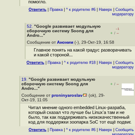
помогло.
Ответить
|
Правка
|
^ к родителю #6
|
Наверх
|
Cообщить
модератору
52.
"Google развивает модульную
–1
сборочную систему Soong для
+
–
/
Andro..."
Сообщение от
Аноним
(-), 29-Окт-19, 16:58
Главное понять на какой градус разворачивать
и какой стороной...
Ответить
|
Правка
|
^ к родителю #18
|
Наверх
|
Cообщить
модератору
19.
"Google развивает модульную
сборочную систему Soong для
+
–
/
Andro..."
Сообщение от
proninyaroslav
(ok), 29-
Окт-19, 11:05
Читал мнение одного embedded Linux-разраба,
который сказал что лучше бы Linux'а там и не
было, так как поддерживать низкокачественный
код для поддержки зоопарка SoC тот ещё подвиг.
Ответить
|
Правка
|
^ к родителю #6
|
Наверх
|
Cообщить
модератору