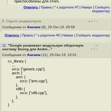
приспособлены для этого.
Ответить
|
Правка
|
^ к родителю #7
|
Наверх
|
Cообщить
модератору
8. Скрыто модератором
+
–
/
–4
Сообщение от
Аноним
(8), 29-Окт-19, 09:58
Ответить
|
Правка
|
^ к родителю #0
|
Наверх
|
Cообщить модератору
11.
"Google развивает модульную сборочную
+1
+
–
систему Soong для Andro..."
/
Сообщение от
Аноним
(11), 29-Окт-19, 10:01
cc_library {
...
srcs: ["generic.cpp"],
arch: {
arm: {
srcs: ["arm.cpp"],
},
x86: {
srcs: ["x86.cpp"],
},
},
}