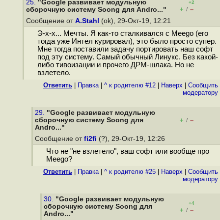
25.
"Google развивает модульную
+2
+
–
сборочную систему Soong для Andro..."
/
Сообщение от
A.Stahl
(ok), 29-Окт-19, 12:21
Э-х-х... Мечты. Я как-то сталкивался с Meego (его
тогда уже Интел курировал), это было просто супер.
Мне тогда поставили задачу портировать наш софт
под эту систему. Самый обычный Линукс. Без какой-
либо тивоизации и прочего ДРМ-шлака. Но не
взлетело.
Ответить
|
Правка
|
^ к родителю #12
|
Наверх
|
Cообщить
модератору
29.
"Google развивает модульную
сборочную систему Soong для
+
–
/
Andro..."
Сообщение от
fi2fi
(?), 29-Окт-19, 12:26
Что не "не взлетело", ваш софт или вообще про
Meego?
Ответить
|
Правка
|
^ к родителю #25
|
Наверх
|
Cообщить
модератору
30.
"Google развивает модульную
+4
сборочную систему Soong для
+
–
/
Andro..."