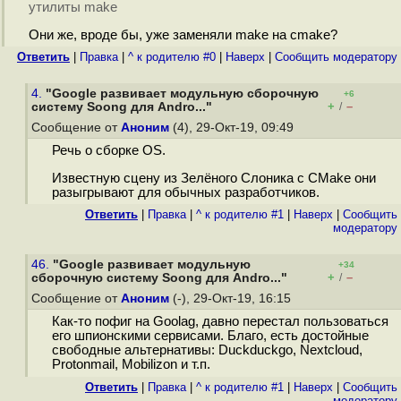
утилиты make
Они же, вроде бы, уже заменяли make на cmake?
Ответить
|
Правка
|
^ к родителю #0
|
Наверх
|
Cообщить модератору
4.
"Google развивает модульную сборочную
+6
+
–
систему Soong для Andro..."
/
Сообщение от
Аноним
(4), 29-Окт-19, 09:49
Речь о сборке OS.
Известную сцену из Зелёного Слоника с CMake они
разыгрывают для обычных разработчиков.
Ответить
|
Правка
|
^ к родителю #1
|
Наверх
|
Cообщить
модератору
46.
"Google развивает модульную
+34
+
–
сборочную систему Soong для Andro..."
/
Сообщение от
Аноним
(-), 29-Окт-19, 16:15
Как-то пофиг на Goolag, давно перестал пользоваться
его шпиoнскими сервисами. Благо, есть достойные
свободные альтернативы: Duckduckgo, Nextcloud,
Protonmail, Mobilizon и т.п.
Ответить
|
Правка
|
^ к родителю #1
|
Наверх
|
Cообщить
модератору