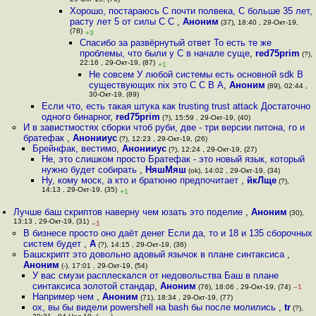
29-Окт-19, (76)
Хорошо, постараюсь C почти полвека, C больше 35 лет,
расту лет 5 от силы C C
,
Аноним
(37), 18:40 , 29-Окт-19,
(78)
+3
Спасибо за развёрнутый ответ То есть те же
проблемы, что были у С в начале суще
,
red75prim
(?),
22:16 , 29-Окт-19, (87)
+1
Не совсем У любой системы есть основной sdk В
существующих nix это C C В A
,
Аноним
(89), 02:44 ,
30-Окт-19, (89)
Если что, есть такая штука как trusting trust attack Достаточно
одного бинарног
,
red75prim
(?), 15:59 , 29-Окт-19, (40)
И в завистмостях сборки чтоб руби, две - три версии питона, го и
братефак
,
Анонииус
(?), 12:23 , 29-Окт-19, (26)
Брейнфак, вестимо
,
Анонииус
(?), 12:24 , 29-Окт-19, (27)
Не, это слишком просто Братефак - это новый язык, который
нужно будет собирать
,
НяшМяш
(ok), 14:02 , 29-Окт-19, (34)
Ну, кому моск, а кто и братюню предпочитает
,
йкЛще
(?),
14:13 , 29-Окт-19, (35)
+1
Лучше баш скриптов наверну чем юзать это поделие
,
Аноним
(30),
13:13 , 29-Окт-19, (31)
–1
В бизнесе просто оно даёт денег Если да, то и 18 и 135 сборочных
систем будет
,
A
(?), 14:15 , 29-Окт-19, (36)
Башскрипт это довольно адовый язычок в плане синтаксиса
,
Аноним
(-), 17:01 , 29-Окт-19, (54)
У вас смузи расплескался от недовольства Баш в плане
синтаксиса золотой стандар
,
Аноним
(76), 18:06 , 29-Окт-19, (74)
–1
Например чем
,
Аноним
(71), 18:34 , 29-Окт-19, (77)
ох, вы бы видели powershell на bash бы после молились
,
tr
(?),