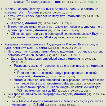
браться Ты вкладываешь н
,
пох.
(?), 14:06 , 01-Ноя-19, (
106
)
+1
И в чём новость Этот сунг у них с Android 6, если мне память не
изменяет В 7 т
,
Аноним
(4), 09:48 , 29-Окт-19, (2)
+1
в том что GO всех сделает за пару лет
,
Mail23842
(?), 16:11 , 29-
Окт-19, (44)
В гуголе
,
Аноним
(71), 17:50 , 29-Окт-19, (71)
+2
В том, что система полезна не только для сборки андроида, но и
других программ
,
Аноним
(83), 20:06 , 29-Окт-19, (83)
Ой как вы достали уже с очередной говносистесьоркой Выучите
уже make cmake ну и
,
SOska
(?), 08:34 , 30-Окт-19, (
94
)
+2
Коварная система сьехать с Андроида на Фуксию Все к этому и
идет, помяните мое
,
Albertio
(ok), 09:48 , 29-Окт-19, (3)
–5
Ну съедут, ну и хрен с ними Можно подумать что Линуксу сильно
помогло что он яв
,
A.Stahl
(ok), 09:51 , 29-Окт-19, (5)
+9
Ещё как Правда, для embedded Linux
,
Аноним
(4), 09:52 , 29-
Окт-19, (6)
+7
Разверни мыслю Интересно, куда оно там помогло
,
Аноним
(18), 11:04 , 29-Окт-19, (18)
+1
Главное понять на какой градус разворачивать и какой
стороной
,
Аноним
(-), 16:58 , 29-Окт-19, (52)
–1
Читал мнение одного embedded Linux-разраба, который сказал
что лучше бы Linux а
,
proninyaroslav
(ok), 11:05 , 29-Окт-19, (19)
значит такой прораб В целом ничуть не сложней чем для
WS - пример centos7 д
,
fi2fi
(?), 12:24 , 29-Окт-19, (28)
+3
Быстрее на линуксы на смартфонах съедем
,
Аноним
(12), 10:03 , 29-
Окт-19, (12)
+1
Э-х-х Мечты Я как-то сталкивался с Meego его тогда уже Интел
курировал , эт
,
A.Stahl
(ok), 12:21 , 29-Окт-19, (25)
+2