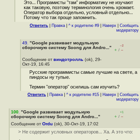
Это... Програмисты "там" информатику не изучают
как таковую, поэтому терминология очень хромает.
Оператор выбора отдельно, условный отдельно...
Потому что так проще запомнить.
Ответить
|
Правка
|
^ к родителю #9
|
Наверх
|
Cообщить
модератору
49.
"Google развивает модульную
–2
сборочную систему Soong для Andro..."
+
–
/
Сообщение от
виндотролль
(ok), 29-
Окт-19, 16:45
Русские программисты самые лучшие на свете, а
пиндосы ну тупые.
Термин "оператор" осилишь сам изучить?
Ответить
|
Правка
|
^ к родителю #15
|
Наверх
|
Cообщить
модератору
100
.
"Google развивает модульную
+1
+
–
сборочную систему Soong для Andro..."
/
Сообщение от
Ordu
(ok), 30-Окт-19, 17:02
> Не содержит условных операторов... Ха. А это что: