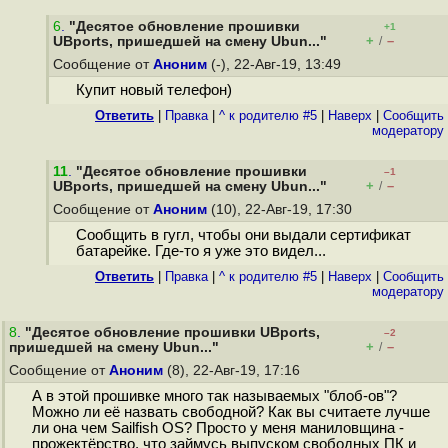
6
.
"Десятое обновление прошивки
+1
+
–
UBports, пришедшей на смену Ubun..."
/
Сообщение от
Аноним
(-), 22-Авг-19, 13:49
Купит новый телефон)
Ответить
|
Правка
|
^ к родителю #5
|
Наверх
|
Cообщить
модератору
11
.
"Десятое обновление прошивки
–1
+
–
UBports, пришедшей на смену Ubun..."
/
Сообщение от
Аноним
(10), 22-Авг-19, 17:30
Сообщить в гугл, чтобы они выдали сертификат
батарейке. Где-то я уже это видел...
Ответить
|
Правка
|
^ к родителю #5
|
Наверх
|
Cообщить
модератору
8
.
"Десятое обновление прошивки UBports,
–2
+
–
пришедшей на смену Ubun..."
/
Сообщение от
Аноним
(8), 22-Авг-19, 17:16
А в этой прошивке много так называемых "блоб-ов"?
Можно ли её назвать свободной? Как вы считаете лучше
ли она чем Sailfish OS? Просто у меня маниловщина -
прожектёрство, что займусь выпуском свободных ПК и