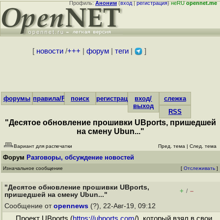
Профиль:
Аноним
(
вход
|
регистрация
)
неRU
opennet.me
[
новости
/
+++
|
форум
|
теги
|
]
форумы
правила/FAQ
поиск
регистрация
вход/
слежка
выход
RSS
"Десятое обновление прошивки UBports, пришедшей
на смену Ubun..."
Вариант для распечатки
Пред. тема
|
След. тема
Форум
Разговоры, обсуждение новостей
Изначальное сообщение
[
Отслеживать
]
"Десятое обновление прошивки UBports,
+
–
/
пришедшей на смену Ubun..."
Сообщение от
opennews
(?), 22-Авг-19, 09:12
Проект UBports (
https://ubports.com
/), который взял в свои