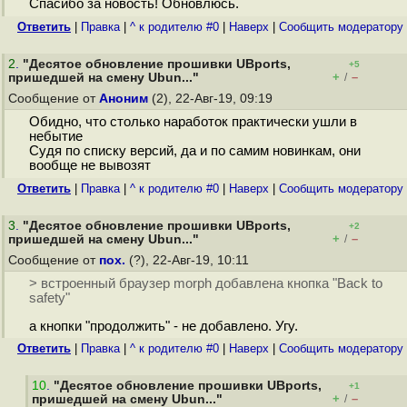
Спасибо за новость! Обновлюсь.
Ответить
|
Правка
|
^ к родителю #0
|
Наверх
|
Cообщить модератору
2
.
"Десятое обновление прошивки UBports,
+5
+
–
пришедшей на смену Ubun..."
/
Сообщение от
Аноним
(2), 22-Авг-19, 09:19
Обидно, что столько наработок практически ушли в
небытие
Судя по списку версий, да и по самим новинкам, они
вообще не вывозят
Ответить
|
Правка
|
^ к родителю #0
|
Наверх
|
Cообщить модератору
3
.
"Десятое обновление прошивки UBports,
+2
+
–
пришедшей на смену Ubun..."
/
Сообщение от
пох.
(?), 22-Авг-19, 10:11
> встроенный браузер morph добавлена кнопка "Back to
safety"
а кнопки "продолжить" - не добавлено. Угу.
Ответить
|
Правка
|
^ к родителю #0
|
Наверх
|
Cообщить модератору
10
.
"Десятое обновление прошивки UBports,
+1
+
–
пришедшей на смену Ubun..."
/