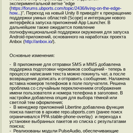
экспериментальной ветке "edge
(
https://forums.ubports.com/topic/2436/living-on-the-edge-
how...
)". Переход на новый Unity 8 приведёт к прекращению
поддержки умных областей (Scope) и интеграции нового
интерфейса запуска приложений App Launcher. В
дальнейшем также ожидается появление
полнофункциональной поддержки окружения для запуска
Android-приложений, основанного на наработках проекта
Anbox (
http://anbox.io
/).
Основные изменения:
- В приложение для отправки SMS и MMS добавлена
поддержка подготовки черновиков сообщений - теперь в
процессе написания текста можно покинуть чат, а после
возвращения дописать и отправить сообщение. Налажена
вставка номеров телефонов в поле получателя. Решена
проблема со случайным переключением отображения
имени пользователя и номера телефона в заголовке. В
настройки добавлена опция для выбора тёмной или
светлой тем оформления;
- В менеджер приложений Libertine добавлена функция
поиска пакетов в архиве repo.ubports.com (ранее поиск
ограничивался PPA stable-phone-overlay) и перехода к
установке выбранных пакетов из списка с результатами
поиска;
- Реализованы модули PulseAudio, обеспечивающие