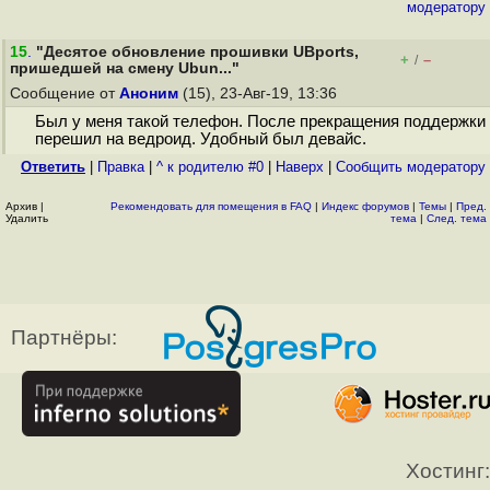
модератору
15
.
"Десятое обновление прошивки UBports,
+
–
/
пришедшей на смену Ubun..."
Сообщение от
Аноним
(15), 23-Авг-19, 13:36
Был у меня такой телефон. После прекращения поддержки
перешил на ведроид. Удобный был девайс.
Ответить
|
Правка
|
^ к родителю #0
|
Наверх
|
Cообщить модератору
Архив
|
Рекомендовать для помещения в FAQ
|
Индекс форумов
|
Темы
|
Пред.
Удалить
тема
|
След. тема
Партнёры:
Хостинг: