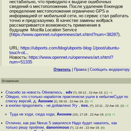
нестабильно, что приводило к выдаче ошибочных
сведений о местоположении. После удаления бэкендов
определение местоположения ограничено GPS и
информацией от мобильной сети, но сервис стал работать
точно и предсказуемо. В качестве замены wolfpack
рассматривается возможность применения в
будущем Mozilla Location Service
(
https://www.opennet.ru/opennews/art.shtml?num=38287
).
URL:
https://ubports.com/blog/ubports-blog-1/post/ubuntu-
touch-ot...
Новость:
https://www.opennet.ru/opennews/art.shtml?
num=51335
Ответить
|
Правка
|
Cообщить модератору
Оглавление
Спасибо за новость Обновлюсь
,
edv
(?), 09:12 , 22-Авг-19, (
1
)
+4
Обидно, что столько наработок практически ушли в небытиеСудя по
списку версий, д
,
Аноним
(2), 09:19 , 22-Авг-19, (
2
)
+5
а кнопки продолжить - не добавлено Угу
,
пох.
(?), 10:11 , 22-Авг-19, (
3
)
+2
Туда не ходи, сюда ходи
,
Аноним
(10), 17:28 , 22-Авг-19, (
10
)
+1
Отлично, как раз Nexus 5 завалялся Надо будет накатить, как
только решу проблем
,
danonimous
(?), 12:44 , 22-Авг-19, (
4
)