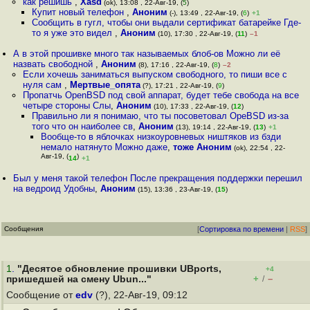
как решишь
,
Xasd
(ok), 13:08 , 22-Авг-19, (
5
)
Купит новый телефон
,
Аноним
(-), 13:49 , 22-Авг-19, (
6
)
+1
Сообщить в гугл, чтобы они выдали сертификат батарейке Где-
то я уже это видел
,
Аноним
(10), 17:30 , 22-Авг-19, (
11
)
–1
А в этой прошивке много так называемых блоб-ов Можно ли её
назвать свободной
,
Аноним
(8), 17:16 , 22-Авг-19, (
8
)
–2
Если хочешь заниматься выпуском свободного, то пиши все с
нуля сам
,
Мертвые_опята
(?), 17:21 , 22-Авг-19, (
9
)
Пропатчь OpenBSD под свой аппарат, будет тебе свобода на все
четыре стороны Слы
,
Аноним
(10), 17:33 , 22-Авг-19, (
12
)
Правильно ли я понимаю, что ты посоветовал OpeBSD из-за
того что он наиболее св
,
Аноним
(13), 19:14 , 22-Авг-19, (
13
)
+1
Вообще-то в яблочках низкоуровневых ништяков из бзди
немало натянуто Можно даже
,
тоже Аноним
(ok), 22:54 , 22-
Авг-19, (
)
14
+1
Был у меня такой телефон После прекращения поддержки перешил
на ведроид Удобны
,
Аноним
(15), 13:36 , 23-Авг-19, (
15
)
Сообщения
[
Сортировка по времени
|
RSS
]
1
.
"Десятое обновление прошивки UBports,
+4
+
–
пришедшей на смену Ubun..."
/
Сообщение от
edv
(?), 22-Авг-19, 09:12