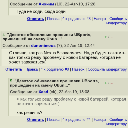
Сообщение от
Аноним
(10), 22-Авг-19, 17:28
Туда не ходи, сюда ходи
Ответить
|
Правка
|
^ к родителю #3
|
Наверх
|
Cообщить
модератору
4
.
"Десятое обновление прошивки UBports,
+
–
/
пришедшей на смену Ubun..."
Сообщение от
danonimous
(?), 22-Авг-19, 12:44
Отлично, как раз Nexus 5 завалялся. Надо будет накатить,
как только решу проблему с новой батареей, которая не
хочет заряжаться(
Ответить
|
Правка
|
^ к родителю #0
|
Наверх
|
Cообщить модератору
5
.
"Десятое обновление прошивки UBports,
+
–
/
пришедшей на смену Ubun..."
Сообщение от
Xasd
(ok), 22-Авг-19, 13:08
> как только решу проблему с новой батареей, которая
не хочет заряжаться(
как решишь?
Ответить
|
Правка
|
^ к родителю #4
|
Наверх
|
Cообщить
модератору