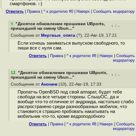
смартфонов. :-)
Ответить
|
Правка
|
^ к родителю #0
|
Наверх
|
Cообщить модератору
9
.
"Десятое обновление прошивки UBports,
+
–
/
пришедшей на смену Ubun..."
Сообщение от
Мертвые_опята
(?), 22-Авг-19, 17:21
Если хочешь заниматься выпуском свободного, то
пиши все с нуля сам.
Ответить
|
Правка
|
^ к родителю #8
|
Наверх
|
Cообщить
модератору
12
.
"Десятое обновление прошивки UBports,
+
–
/
пришедшей на смену Ubun..."
Сообщение от
Аноним
(10), 22-Авг-19, 17:33
Пропатчь OpenBSD под свой аппарат, будет тебе
свобода на все четыре стороны. СлышОС, да и
вообще что-то отличное от андроида, настолько слабо
распространено среди разнообразных мобилок, что
становится страшно пробовать накатывать на
мобильник что-то, кроме ведроподобного
Ответить
|
Правка
|
^ к родителю #8
|
Наверх
|
Cообщить
модератору