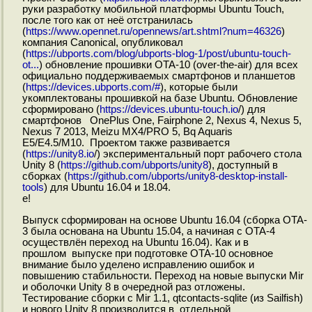
руки разработку мобильной платформы Ubuntu Touch,
после того как от неё отстранилась
(
https://www.opennet.ru/opennews/art.shtml?num=46326
)
компания Canonical, опубликовал
(
https://ubports.com/blog/ubports-blog-1/post/ubuntu-touch-
ot...
) обновление прошивки OTA-10 (over-the-air) для всех
официально поддерживаемых смартфонов и планшетов
(
https://devices.ubports.com/#
), которые были
укомплектованы прошивкой на базе Ubuntu. Обновление
сформировано (
https://devices.ubuntu-touch.io
/) для
смартфонов OnePlus One, Fairphone 2, Nexus 4, Nexus 5,
Nexus 7 2013, Meizu MX4/PRO 5, Bq Aquaris
E5/E4.5/M10. Проектом также развивается
(
https://unity8.io
/) экспериментальный порт рабочего стола
Unity 8 (
https://github.com/ubports/unity8
), доступный в
сборках (
https://github.com/ubports/unity8-desktop-install-
tools
) для Ubuntu 16.04 и 18.04.
e!
Выпуск сформирован на основе Ubuntu 16.04 (сборка OTA-
3 была основана на Ubuntu 15.04, а начиная с OTA-4
осуществлён переход на Ubuntu 16.04). Как и в
прошлом выпуске при подготовке OTA-10 основное
внимание было уделено исправлению ошибок и
повышению стабильности. Переход на новые выпуски Mir
и оболочки Unity 8 в очередной раз отложены.
Тестирование сборки с Mir 1.1, qtcontacts-sqlite (из Sailfish)
и нового Unity 8 производится в отдельной