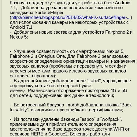
базовую поддержку звука для устройств на базе Android
7.1;- Добавлена урезанная реализация композитного
менеджера SurfaceFlinger
(
http://pierrchen.blogspot.ru/2014/02/what-is-surfaceflinger-...
)
для использования камеры на некоторых устройствах с
Android 7.1;
- Добавлены новые заставки для устройств Fairphone 2 и
Nexus 5;
- Улучшена совместимость со смартфонами Nexus 5,
Fairphone 2 и Oneplus One. Для Fairphone 2 реализовано
корректное определение ориентации камеры и назначения
звуковых каналов (проблемы с перевёрнутым селфи и
перемены местами правого и левого звуковых каналов
остались в прошлом);
- В адресной книге добавлено поле "Label", упрощающее
сортировку контактов по первой букве
имени;- Реализовано отображение пиктограмм 4G и 5G
для сетей, поддерживающих данные технологии;
- Во встроенный браузер morph добавлена кнопка "Back
to safety", выводимая при ошибках с сертификатами;
- Из поставки удалены бэкенды "espoo" и "wolfpack",
применяемые для приблизительного определения
местоположения по базе адресов точек доступа Wi-Fi от
сервисов HERE и Geoclue2. Бэкенды работали