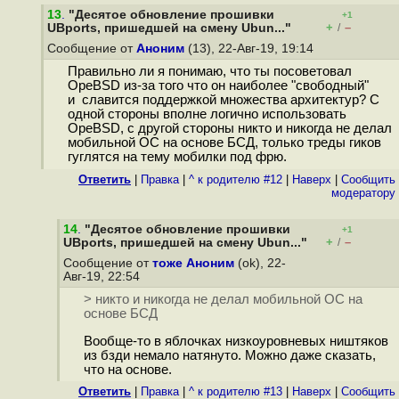
13
.
"Десятое обновление прошивки
+1
+
–
UBports, пришедшей на смену Ubun..."
/
Сообщение от
Аноним
(13), 22-Авг-19, 19:14
Правильно ли я понимаю, что ты посоветовал
OpeBSD из-за того что он наиболее "свободный"
и славится поддержкой множества архитектур? С
одной стороны вполне логично использовать
OpeBSD, с другой стороны никто и никогда не делал
мобильной ОС на основе БСД, только треды гиков
гуглятся на тему мобилки под фрю.
Ответить
|
Правка
|
^ к родителю #12
|
Наверх
|
Cообщить
модератору
14
.
"Десятое обновление прошивки
+1
+
–
UBports, пришедшей на смену Ubun..."
/
Сообщение от
тоже Аноним
(ok), 22-
Авг-19, 22:54
> никто и никогда не делал мобильной ОС на
основе БСД
Вообще-то в яблочках низкоуровневых ништяков
из бзди немало натянуто. Можно даже сказать,
что на основе.
Ответить
|
Правка
|
^ к родителю #13
|
Наверх
|
Cообщить