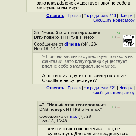
зато клаудфлейр существует вполне себе в
материальном мире.
Ответить
|
Правка
|
^ к родителю #13
|
Наверх
|
Cообщить модератору
35.
"Новый этап тестирования
+1
+
–
DNS поверх HTTPS в Firefox"
/
Сообщение от
dimqua
(ok), 28-
Ноя-18, 14:14
> Причем васян-то существует только в их
фантазии, зато клаудфлейр существует
вполне себе в материальном мире.
А по-твоему, других провайдеров кроме
Cloudflare не существует?
Ответить
|
Правка
|
^ к родителю #21
|
Наверх
|
Cообщить модератору
47.
"Новый этап тестирования
+
–
/
DNS поверх HTTPS в Firefox"
Сообщение от
нах
(?), 28-
Ноя-18, 16:48
для типового опеннетчика - нет, не
существует. Для сильно продвинутого -