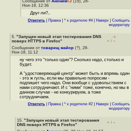
Сообщение от
Аноним
(19), 28-
Ноя-18, 12:36
Друг-ли?..
Ответить
|
Правка
|
^ к родителю #4
|
Наверх
|
Cообщить
модератору
5.
"Запущен новый этап тестирования DNS
–1
+
–
поверх HTTPS в Firefox"
/
Сообщение от
товарищ майор
(?), 28-
Ноя-18, 11:12
ну чего это "только один"? Сколько надо, столько и
будет.
А "удостоверяющий центр" может быть и впрямь один
- это ж гугль, если мы правильно попросим -
подпишет чего надо. Они вообще с удовольствием с
нами сотрудничают. И с "ними" тоже, конечно, но мы в
данном случае - не конкурируем, а тоже
сотрудничаем.
Ответить
|
Правка
|
^ к родителю #2
|
Наверх
|
Cообщить
модератору
15.
"Запущен новый этап тестирования
+
–
/
DNS поверх HTTPS в Firefox"