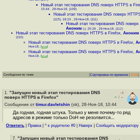
Ноя-18, (107)
Новый этап тестирования DNS поверх HTTPS в Fire
15:44 , 29-Ноя-18, (109)
Новый этап тестирования DNS поверх HTTPS 
(115), 18:23 , 29-Ноя-18, (111)
Новый этап тестирования DNS поверх 
Аноним
(-), 20:26 , 29-Ноя-18, (112)
Новый этап тестирования DNS поверх HTTPS в Firefox
,
Аноним
(110)
Новый этап тестирования DNS поверх HTTPS в Firefox
,
А
Ноя-18, (
)
113
Новый этап тестирования DNS поверх HTTPS в Firefox
,
А
Ноя-18, (
)
114
Сообщения по теме
[
Сортировка по времени
|
RSS
]
1.
"Запущен новый этап тестирования DNS
–2
+
–
поверх HTTPS в Firefox"
/
Сообщение от
timur.davletshin
(ok), 28-Ноя-18, 10:44
Да годная, годная штука. Только у меня почему-то ряд
адресов в режиме только DoH не резолвится...
Ответить
|
Правка
|
^ к родителю #0
|
Наверх
|
Cообщить модератору
7.
"Запущен новый этап тестирования DNS