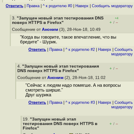
Ответить
|
Правка
|
^ к родителю #0
|
Наверх
|
Cообщить модератору
3.
"Запущен новый этап тестирования DNS
+4
+
–
поверх HTTPS в Firefox"
/
Сообщение от
Аноним
(3), 28-Ноя-18, 10:49
"Когда вы говорите, такое впечатление, что вы
бредите" - Шурик.
Ответить
|
Правка
|
^ к родителю #2
|
Наверх
|
Cообщить
модератору
4.
"Запущен новый этап тестирования
+
–
/
DNS поверх HTTPS в Firefox"
Сообщение от
Аноним
(2), 28-Ноя-18, 11:02
"Сейчас к людям надо помягше. А на вопросы
смотреть ширше."
Друг шурика
Ответить
|
Правка
|
^ к родителю #3
|
Наверх
|
Cообщить
модератору
19.
"Запущен новый этап
тестирования DNS поверх HTTPS в
+
–
/
Firefox"