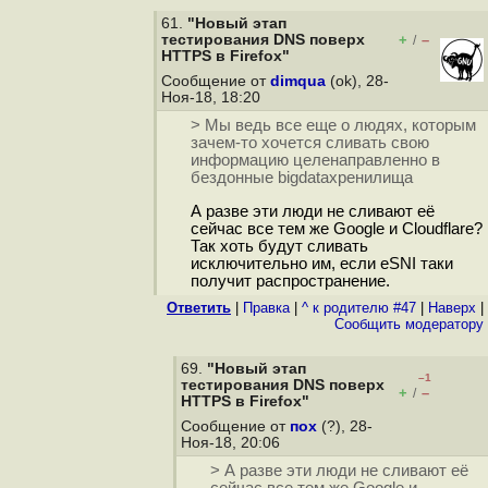
61.
"Новый этап
тестирования DNS поверх
+
–
/
HTTPS в Firefox"
Сообщение от
dimqua
(ok), 28-
Ноя-18, 18:20
> Мы ведь все еще о людях, которым
зачем-то хочется сливать свою
информацию целенаправленно в
бездонные bigdataхренилища
А разве эти люди не сливают её
сейчас все тем же Google и Cloudflare?
Так хоть будут сливать
исключительно им, если eSNI таки
получит распространение.
Ответить
|
Правка
|
^ к родителю #47
|
Наверх
|
Cообщить модератору
69.
"Новый этап
–1
тестирования DNS поверх
+
–
/
HTTPS в Firefox"
Сообщение от
пох
(?), 28-
Ноя-18, 20:06
> А разве эти люди не сливают её