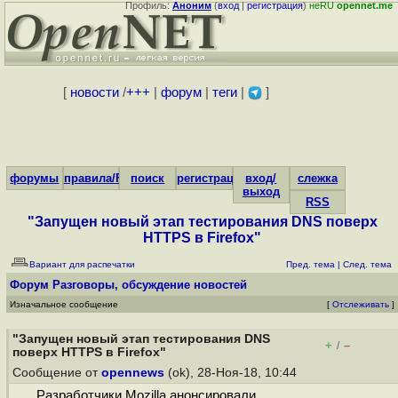
Профиль:
Аноним
(
вход
|
регистрация
)
неRU
opennet.me
[
новости
/
+++
|
форум
|
теги
|
]
форумы
правила/FAQ
поиск
регистрация
вход/
слежка
выход
RSS
"Запущен новый этап тестирования DNS поверх
HTTPS в Firefox"
Вариант для распечатки
Пред. тема
|
След. тема
Форум
Разговоры, обсуждение новостей
Изначальное сообщение
[
Отслеживать
]
"Запущен новый этап тестирования DNS
+
–
/
поверх HTTPS в Firefox"
Сообщение от
opennews
(ok), 28-Ноя-18, 10:44
Разработчики Mozilla анонсировали