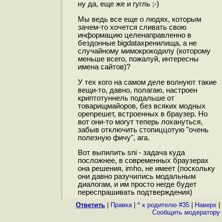
ну да, еще же и гугль ;-)
Мы ведь все еще о людях, которым
зачем-то хочется сливать свою
информацию целенаправленно в
бездонные bigdataхренилища, а не
случайному мимокрокодилу (которому
меньше всего, пожалуй, интересны
имена сайтов)?
У тех кого на самом деле волнуют такие
вещи-то, давно, полагаю, настроен
криптотуннель подальше от
товарищмайоров, без всяких модных
openрешет, встроенных в браузер. Но
вот они-то могут теперь лохануться,
забыв отключить стопиццотую "очень
полезную фичу", ага.
Вот выпилить sni - задача куда
посложнее, в современных браузерах
она решения, imho, не имеет (поскольку
они давно разучились модальным
диалогам, и им просто негде будет
переспрашивать подтверждения)
Ответить
|
Правка
|
^ к родителю #35
|
Наверх
|
Cообщить модератору