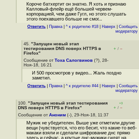
Короче батхертит он знатно. Я хоть и признаю
Калловый-флейр ещё большей червем-
корпорацией, чем даже Гугл, но этого слушать
этого поехавшего больше не смог...
Ответить
|
Правка
|
^ к родителю #18
|
Наверх
|
Cообщить
модератору
45.
"Запущен новый этап
тестирования DNS поверх HTTPS в
+
–
/
Firefox"
Сообщение от
Тоха Салогвинов
(?), 28-
Ноя-18, 16:21
И 500 просмотров у видео... Жаль поздно
заметил.
Ответить
|
Правка
|
^ к родителю #44
|
Наверх
|
Cообщить
модератору
100.
"Запущен новый этап тестирования
+3
+
–
DNS поверх HTTPS в Firefox"
/
Сообщение от
Аноним
(-), 29-Ноя-18, 11:37
Мужик не убедителен. Выше уже отметили другие
вещи (чувствуется, что его бесит, что какие-то веб-
макаки взяли и сделали шифрование днс прямо
здесь и сейчас, а крутые днс-мужики сидят на