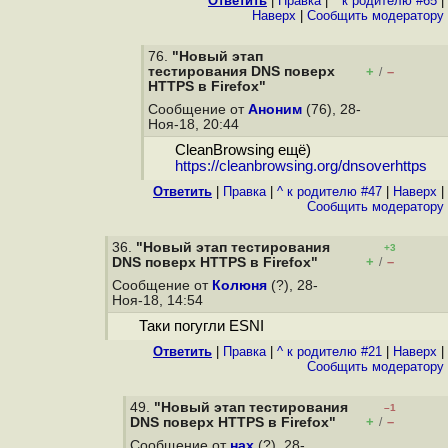
Ответить
|
Правка
|
^ к родителю #65
|
Наверх
|
Cообщить модератору
76.
"Новый этап
тестирования DNS поверх
+
–
/
HTTPS в Firefox"
Сообщение от
Аноним
(76), 28-
Ноя-18, 20:44
CleanBrowsing ещё)
https://cleanbrowsing.org/dnsoverhttps
Ответить
|
Правка
|
^ к родителю #47
|
Наверх
|
Cообщить модератору
36.
"Новый этап тестирования
+3
+
–
DNS поверх HTTPS в Firefox"
/
Сообщение от
Колюня
(?), 28-
Ноя-18, 14:54
Таки погугли ESNI
Ответить
|
Правка
|
^ к родителю #21
|
Наверх
|
Cообщить модератору
49.
"Новый этап тестирования
–1
+
–
DNS поверх HTTPS в Firefox"
/
Сообщение от
нах
(?), 28-