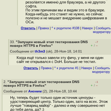
резолвятся именно для браузера, а не другого
софта.
По этим причинам мы и видим это в браузере.
Когда-нибудь это станет не нужно, но сейчас
полезно и не мешает внедрению шифрования в
ОСи.
Ответить
|
Правка
|
^ к родителю #108
|
Наверх
|
Cообщить
модератору
33.
"Запущен новый этап тестирования DNS
–7
+
–
поверх HTTPS в Firefox"
/
Сообщение от
th3m3
(ok), 28-Ноя-18, 14:01
Когда ещё только завели эту фичу, у меня ни один
сайт не открывался с DoH. Больше не тестил.
Ответить
|
Правка
|
^ к родителю #1
|
Наверх
|
Cообщить
модератору
2.
"Запущен новый этап тестирования DNS
–1
+
–
поверх HTTPS в Firefox"
/
Сообщение от
Аноним
(2), 28-Ноя-18, 10:44
Ну, теперь будет только один источник цензуры -
удостоверяющий центр. Только один, зато на всех. Этож
лучше "товарищ майор" - далеко и ему совершенно нет
до тебя дела, да? ;)