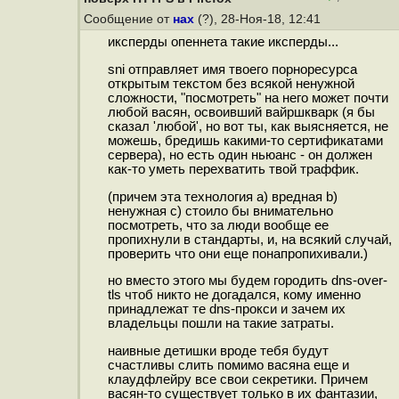
Сообщение от
нах
(?), 28-Ноя-18, 12:41
иксперды опеннета такие иксперды...
sni отправляет имя твоего порноресурса
открытым текстом без всякой ненужной
сложности, "посмотреть" на него может почти
любой васян, освоивший вайршкварк (я бы
сказал 'любой', но вот ты, как выясняется, не
можешь, бредишь какими-то сертификатами
сервера), но есть один ньюанс - он должен
как-то уметь перехватить твой траффик.
(причем эта технология a) вредная b)
ненужная c) стоило бы внимательно
посмотреть, что за люди вообще ее
пропихнули в стандарты, и, на всякий случай,
проверить что они еще понапропихивали.)
но вместо этого мы будем городить dns-over-
tls чтоб никто не догадался, кому именно
принадлежат те dns-прокси и зачем их
владельцы пошли на такие затраты.
наивные детишки вроде тебя будут
счастливы слить помимо васяна еще и
клаудфлейру все свои секретики. Причем
васян-то существует только в их фантазии,