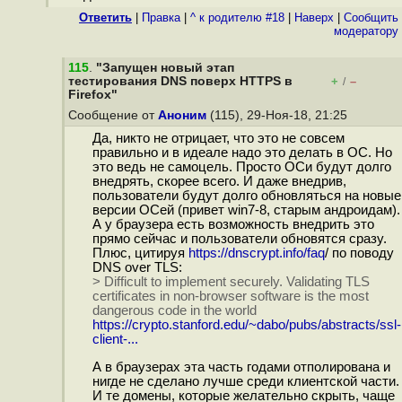
Ответить
|
Правка
|
^ к родителю #18
|
Наверх
|
Cообщить
модератору
115
.
"Запущен новый этап
тестирования DNS поверх HTTPS в
+
–
/
Firefox"
Сообщение от
Аноним
(115), 29-Ноя-18, 21:25
Да, никто не отрицает, что это не совсем
правильно и в идеале надо это делать в ОС. Но
это ведь не самоцель. Просто ОСи будут долго
внедрять, скорее всего. И даже внедрив,
пользователи будут долго обновляться на новые
версии ОСей (привет win7-8, старым андроидам).
А у браузера есть возможность внедрить это
прямо сейчас и пользователи обновятся сразу.
Плюс, цитируя
https://dnscrypt.info/faq
/ по поводу
DNS over TLS:
> Difficult to implement securely. Validating TLS
certificates in non-browser software is the most
dangerous code in the world
https://crypto.stanford.edu/~dabo/pubs/abstracts/ssl-
client-...
А в браузерах эта часть годами отполирована и
нигде не сделано лучше среди клиентской части.
И те домены, которые желательно скрыть, чаще