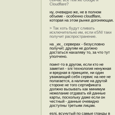
сейчас все тем же Google и
Cloudflare?
ну, очевидно же, не в полном
объеме - особенно cloudflare,
которая на этом рынке догоняющая.
> Так хоть будут сливать
исключительно им, если eSNI таки
получит распространение.
на _их_ серверах - безусловно
получит. другим не должно
достаться нахаляву то, за что тут
уполчено.
поинт-то в другом, если кто не
заметил - sni технология ненужная
и вредная в принципе, ни один
уважающий себя сервис на нее не
полагается, а наличие на другой
стороне не того сертификата
должно вызывать как минимум
нежелание отдавать ей данные
карты, поскольку даже если он
честный - данные очевидно
доступны третьим лицам.
esni, всунутый по самые гланды в