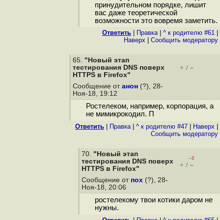
принудительном порядке, лишит
вас даже теоретической
возможности это вовремя заметить.
Ответить
|
Правка
|
^ к родителю #61
|
Наверх
|
Cообщить модератору
65.
"Новый этап
тестирования DNS поверх
+
–
/
HTTPS в Firefox"
Сообщение от
анон
(?), 28-
Ноя-18, 19:12
Ростелеком, например, корпорация, а
не мимикрокодил. П
Ответить
|
Правка
|
^ к родителю #47
|
Наверх
|
Cообщить модератору
70.
"Новый этап
–2
тестирования DNS поверх
+
–
/
HTTPS в Firefox"
Сообщение от
пох
(?), 28-
Ноя-18, 20:06
ростелекому твои котики даром не
нужны.