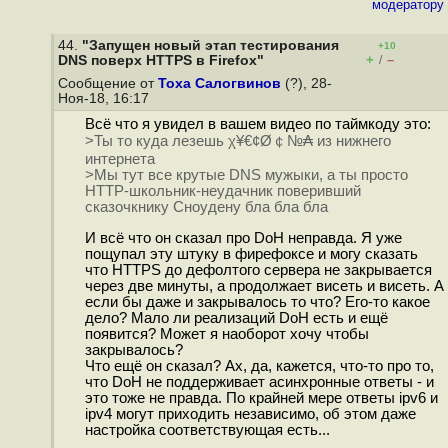
модератору
44.
"Запущен новый этап тестирования
+10
+
–
DNS поверх HTTPS в Firefox"
/
Сообщение от
Тоха Салогвинов
(?), 28-
Ноя-18, 16:17
Всё что я увидел в вашем видео по таймкоду это:
>Ты то куда лезешь χ¥€¢Ø￠№₳ из нижнего
интернета
>Мы тут все крутые DNS мужыки, а ты просто
HTTP-школьник-неудачник поверивший
сказочкнику Сноудену бла бла бла
И всё что он сказал про DoH неправда. Я уже
пощупал эту штуку в фирефоксе и могу сказать
что HTTPS до дефолтого сервера не закрывается
через две минуты, а продолжает висеть и висеть. А
если бы даже и закрывалось то что? Его-то какое
дело? Мало ли реализаций DoH есть и ещё
появится? Может я наоборот хочу чтобы
закрывалось?
Что ещё он сказал? Ах, да, кажется, что-то про то,
что DoH не поддерживает асинхронные ответы - и
это тоже не правда. По крайней мере ответы ipv6 и
ipv4 могут приходить независимо, об этом даже
настройка соответствующая есть...