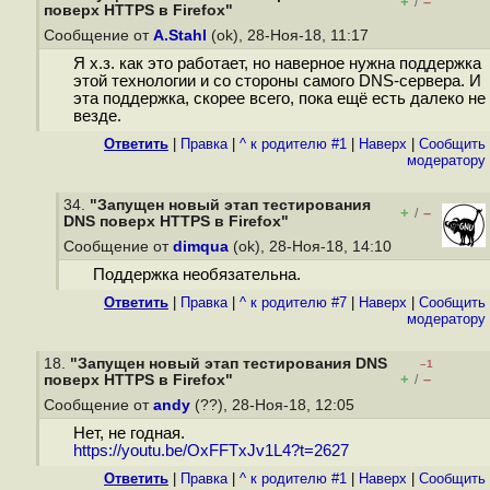
+
–
/
поверх HTTPS в Firefox"
Сообщение от
A.Stahl
(ok), 28-Ноя-18, 11:17
Я х.з. как это работает, но наверное нужна поддержка
этой технологии и со стороны самого DNS-сервера. И
эта поддержка, скорее всего, пока ещё есть далеко не
везде.
Ответить
|
Правка
|
^ к родителю #1
|
Наверх
|
Cообщить
модератору
34.
"Запущен новый этап тестирования
+
–
/
DNS поверх HTTPS в Firefox"
Сообщение от
dimqua
(ok), 28-Ноя-18, 14:10
Поддержка необязательна.
Ответить
|
Правка
|
^ к родителю #7
|
Наверх
|
Cообщить
модератору
18.
"Запущен новый этап тестирования DNS
–1
+
–
поверх HTTPS в Firefox"
/
Сообщение от
andy
(??), 28-Ноя-18, 12:05
Нет, не годная.
https://youtu.be/OxFFTxJv1L4?t=2627
Ответить
|
Правка
|
^ к родителю #1
|
Наверх
|
Cообщить