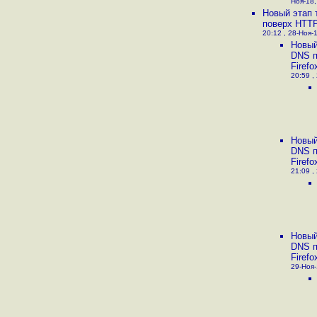
Ноя-18,
Новый этап 
поверх HTTP
20:12 , 28-Ноя-1
Новый
DNS п
Firefo
20:59 ,
Новый
DNS п
Firefo
21:09 ,
Новый
DNS п
Firefo
29-Ноя-