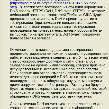
(
https://blog.mozilla.org/futurereleases/2018/11/27/next-
step...
/) третий этап тестирования функции обращения к
DNS поверх HTTPS (DoH, DNS over HTTPS), на котором
небольшой части пользователей Firefox из США будет
предложено активировать DoH и принять участие в
тестировании (при нежелании пользователь сможет
отказаться). Если первые два этапа тестирования
проводились на пользователях ночных сборок и бета-
выпусков, то на третьем этапа DoH будет предложен
пользователям релизов.
Отмечается, что первые два этапа тестирования
продемонстрировали неплохие показатели ускорения при
работе через медленные каналы связи. У пользователей
с высокоскоростным доступом к сети отмечалось
замедление на уровне 6 миллисекунд, которое признано
несущественным и незаметным в процессе работы.
Если первые два этапа измеряли производительность
непосредственно операций с DNS, то на третьем этапе
планируется оценить общую картину, учитывающую и
время загрузки тестовой страницы. Раз в сутки браузер
будет измерять скорость загрузки специальной тестовой
страницы, что позволит оценить влияние локализации
обращений к DNS через сети доставки контента.
Для включения DoH на системах не приглашённых для
участия в тестировании, достаточно в about:config