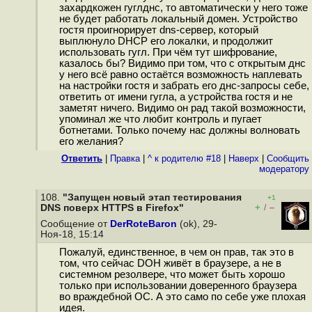
захардкожен гуглднс, то автоматически у него тоже
не будет работать локальный домен. Устройство
гостя проигнорирует dns-сервер, который
выплюнуло DHCP его локалки, и продолжит
использовать гугл. При чём тут шифрование,
казалось бы? Видимо при том, что с открытым днс
у него всё равно остаётся возможность наплевать
на настройки гостя и забрать его днс-запросы себе,
ответить от имени гугла, а устройства гостя и не
заметят ничего. Видимо он рад такой возможности,
упоминал же что любит контроль и пугает
ботнетами. Только почему нас должны волновать
его желания?
Ответить
|
Правка
|
^ к родителю #18
|
Наверх
|
Cообщить
модератору
108.
"Запущен новый этап тестирования
+1
+
–
DNS поверх HTTPS в Firefox"
/
Сообщение от
DerRoteBaron
(ok), 29-
Ноя-18, 15:14
Пожалуй, единственное, в чем он прав, так это в
том, что сейчас DOH живёт в браузере, а не в
системном резолвере, что может быть хорошо
только при использовании доверенного браузера
во враждебной ОС. А это само по себе уже плохая
идея.