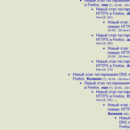
Новый этап тестировани
в Firefox
,
нах
(?), 16:48 , 28-
Новый этап тестир
HTTPS в Firefox
,
d
Ноя-18, (61)
Новый этап 
поверх HTTP
20:06 , 28-Ноя-1
Новый этап тестир
HTTPS в Firefox
,
а
Ноя-18, (65)
Новый этап 
поверх HTTP
20:06 , 28-Ноя-1
Новый этап тестир
HTTPS в Firefox
,
А
Ноя-18, (76)
Новый этап тестирования DNS 
Firefox
,
Колюня
(?), 14:54 , 28-Ноя-1
Новый этап тестировани
в Firefox
,
нах
(?), 16:54 , 28-
Новый этап тестир
HTTPS в Firefox
,
O
Ноя-18, (55)
+1
Новый этап 
поверх HTTP
Аноним
(58),
Новый
DNS п
Firefo