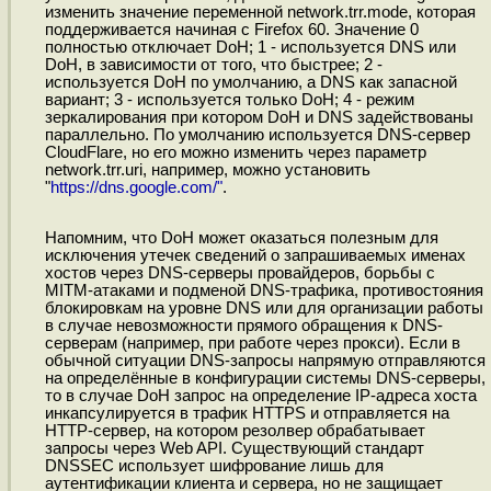
изменить значение переменной network.trr.mode, которая
поддерживается начиная с Firefox 60. Значение 0
полностью отключает DoH; 1 - используется DNS или
DoH, в зависимости от того, что быстрее; 2 -
используется DoH по умолчанию, а DNS как запасной
вариант; 3 - используется только DoH; 4 - режим
зеркалирования при котором DoH и DNS задействованы
параллельно. По умолчанию используется DNS-сервер
CloudFlare, но его можно изменить через параметр
network.trr.uri, например, можно установить
"
https://dns.google.com/"
.
Напомним, что DoH может оказаться полезным для
исключения утечек сведений о запрашиваемых именах
хостов через DNS-серверы провайдеров, борьбы с
MITM-атаками и подменой DNS-трафика, противостояния
блокировкам на уровне DNS или для организации работы
в случае невозможности прямого обращения к DNS-
серверам (например, при работе через прокси). Если в
обычной ситуации DNS-запросы напрямую отправляются
на определённые в конфигурации системы DNS-серверы,
то в случае DoH запрос на определение IP-адреса хоста
инкапсулируется в трафик HTTPS и отправляется на
HTTP-сервер, на котором резолвер обрабатывает
запросы через Web API. Существующий стандарт
DNSSEC использует шифрование лишь для
аутентификации клиента и сервера, но не защищает