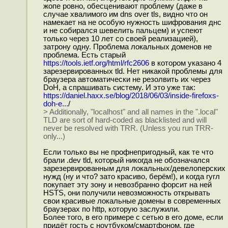
жопе ровно, обесценивают проблему (даже в
случае хвалимого им dns over tls, видно что он
намекает на не особую нужность шифрования днс
и не собирался шевелить пальцем) и успеют
только через 10 лет со своей реализацией),
затрону одну. Проблема локальных доменов не
проблема. Есть старый
https://tools.ietf.org/html/rfc2606
в котором указано 4
зарезервированных tld. Нет никакой проблемы для
браузера автоматически не резолвить их через
DoH, а спрашивать систему. И это уже так:
https://daniel.haxx.se/blog/2018/06/03/inside-firefoxs-
doh-e...
/
> Additionally, "localhost" and all names in the ".local"
TLD are sort of hard-coded as blacklisted and will
never be resolved with TRR. (Unless you run TRR-
only...)
Если только вы не профнепригодный, как те что
брали .dev tld, который никогда не обозначался
зарезервированным для локальных/девелоперских
нужд (ну и что? зато красиво, берём!), и когда гугл
покупает эту зону и невозбранно форсит на ней
HSTS, они получили невозможность открывать
свои красивые локальные домены в современных
браузерах по http, которую заслужили.
Более того, в его примере с сетью в его доме, если
придёт гость с ноутбуком/смартфоном, где