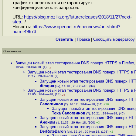
трафик от перехвата и не гарантирует
конфиденциальность запросов.
URL:
https://blog.mozilla.org/futurereleases/2018/11/27/next-
step...
/
Новость:
https://www.opennet.ru/opennews/art.shtml?
num=49673
Ответить
|
Правка
|
Cообщить модератору
Оглавление
Запущен новый этап тестирования DNS поверх HTTPS в Firefox
10:44 , 28-Ноя-18, (1)
–2
Запущен новый этап тестирования DNS поверх HTTPS в F
11:17 , 28-Ноя-18, (7)
Запущен новый этап тестирования DNS поверх HTTP
dimqua
(ok), 14:10 , 28-Ноя-18, (34)
Запущен новый этап тестирования DNS поверх HTTPS в F
12:05 , 28-Ноя-18, (18)
–1
Запущен новый этап тестирования DNS поверх HTTP
Салогвинов
(?), 16:17 , 28-Ноя-18, (44)
+10
Запущен новый этап тестирования DNS повер
Тоха Салогвинов
(?), 16:21 , 28-Ноя-18, (45)
Запущен новый этап тестирования DNS поверх HTTP
Аноним
(-), 11:37 , 29-Ноя-18, (100)
+3
Запущен новый этап тестирования DNS поверх HTTP
DerRoteBaron
(ok), 15:14 , 29-Ноя-18, (108)
+1
Запущен новый этап тестирования DNS повер