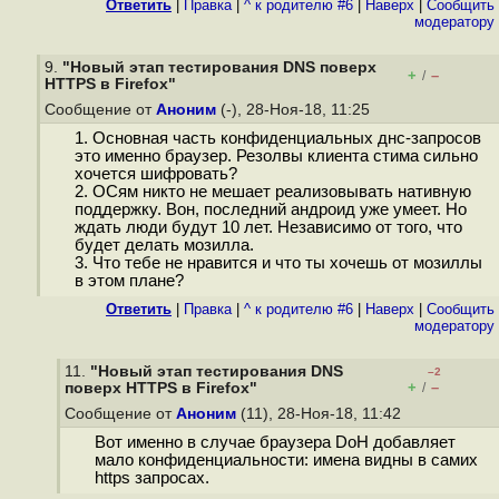
Ответить
|
Правка
|
^ к родителю #6
|
Наверх
|
Cообщить
модератору
9.
"Новый этап тестирования DNS поверх
+
–
/
HTTPS в Firefox"
Сообщение от
Аноним
(-), 28-Ноя-18, 11:25
1. Основная часть конфиденциальных днс-запросов
это именно браузер. Резолвы клиента стима сильно
хочется шифровать?
2. ОСям никто не мешает реализовывать нативную
поддержку. Вон, последний андроид уже умеет. Но
ждать люди будут 10 лет. Независимо от того, что
будет делать мозилла.
3. Что тебе не нравится и что ты хочешь от мозиллы
в этом плане?
Ответить
|
Правка
|
^ к родителю #6
|
Наверх
|
Cообщить
модератору
11.
"Новый этап тестирования DNS
–2
+
–
поверх HTTPS в Firefox"
/
Сообщение от
Аноним
(11), 28-Ноя-18, 11:42
Вот именно в случае браузера DoH добавляет
мало конфиденциальности: имена видны в самих
https запросах.