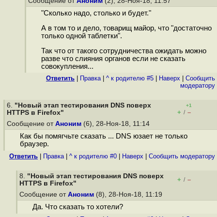
Сообщение от
Аноним
(2), 28-Ноя-18, 11:57
"Сколько надо, столько и будет."
А в том то и дело, товарищ майор, что "достаточно
только одной таблетки".
Так что от такого сотрудничества ожидать можно
разве что слияния органов если не сказать
совокупления...
Ответить
|
Правка
|
^ к родителю #5
|
Наверх
|
Cообщить
модератору
6.
"Новый этап тестирования DNS поверх
+1
+
–
HTTPS в Firefox"
/
Сообщение от
Аноним
(6), 28-Ноя-18, 11:14
Как бы помягчьте сказать ... DNS юзает не только
браузер.
Ответить
|
Правка
|
^ к родителю #0
|
Наверх
|
Cообщить модератору
8.
"Новый этап тестирования DNS поверх
+
–
/
HTTPS в Firefox"
Сообщение от
Аноним
(8), 28-Ноя-18, 11:19
Да. Что сказать то хотели?