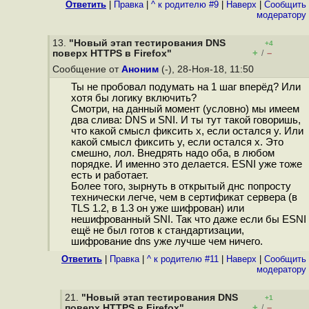
Ответить
|
Правка
|
^ к родителю #9
|
Наверх
|
Cообщить
модератору
13.
"Новый этап тестирования DNS
+4
+
–
поверх HTTPS в Firefox"
/
Сообщение от
Аноним
(-), 28-Ноя-18, 11:50
Ты не пробовал подумать на 1 шаг вперёд? Или
хотя бы логику включить?
Смотри, на данный момент (условно) мы имеем
два слива: DNS и SNI. И ты тут такой говоришь,
что какой смысл фиксить x, если остался y. Или
какой смысл фиксить y, если остался x. Это
смешно, лол. Внедрять надо оба, в любом
порядке. И именно это делается. ESNI уже тоже
есть и работает.
Более того, зырнуть в открытый днс попросту
технически легче, чем в сертификат сервера (в
TLS 1.2, в 1.3 он уже шифрован) или
нешифрованный SNI. Так что даже если бы ESNI
ещё не был готов к стандартизации,
шифрование dns уже лучше чем ничего.
Ответить
|
Правка
|
^ к родителю #11
|
Наверх
|
Cообщить
модератору
21.
"Новый этап тестирования DNS
+1
+
–
поверх HTTPS в Firefox"
/