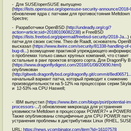
- Для SUSE/openSUSE выпущено
(
https://lists.opensuse.org/opensuse-security-announce/2018-0
обновление ядра с патчами для противостояния Meltdown
Spectre;
- Разработчики OpenBSD (
http://undeadly.org/cgi?
action=article;sid=20180106082238
) и FreeBSD
(
https://lists.freebsd.org/pipermail/freebsd-security/2018-Ja...
)
патчи для своих систем. Theo de Raadt, основатель Open
высказал (
https://www.itwire.com/security/81338-handling-of-
bug-di...
) возмущение практикой упреждающего информир
о проблемах только самых крупных компаний, что ставит
остальные в ранг проектов второго сорта. Для DragonFly 
(
https://www.dragonflydigest.com/2018/01/08/20690.html
)
опубликован
(
http://gitweb.dragonflybsd.org/dragonfly.git/commit/8ed06571..
начальный вариант патча, который приводит к снижению
производительности на 5-12% на процессорах серии Skyl
и 12-53% на CPU Haswell;
- IBM выпустил (
https://www.ibm.com/blogs/psirt/potential-i
processors-...
/) обновление микрокода для устранения
уязвимости Meltdown в процессорах POWER7+ и POWER8
Также опубликованы специфичные для CPU POWER патч
устранения проблемы в дистрибутивах Linux (RHEL, SUSE,
URL:
https://news.ycombinator.com/item?id=16107578