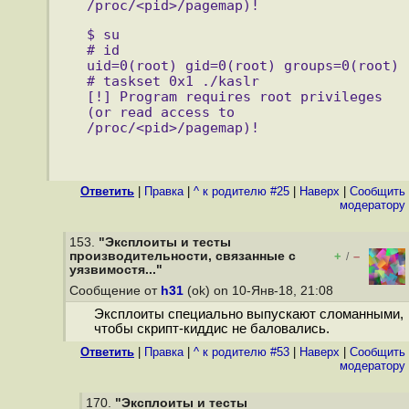
/proc/<pid>/pagemap)!
$ su
# id
uid=0(root) gid=0(root) groups=0(root)
# taskset 0x1 ./kaslr
[!] Program requires root privileges 
(or read access to 
/proc/<pid>/pagemap)!
Ответить
|
Правка
|
^ к родителю #25
|
Наверх
|
Cообщить
модератору
153.
"Эксплоиты и тесты
производительности, связанные с
+
–
/
уязвимостя..."
Сообщение от
h31
(ok) on 10-Янв-18, 21:08
Эксплоиты специально выпускают сломанными,
чтобы скрипт-киддис не баловались.
Ответить
|
Правка
|
^ к родителю #53
|
Наверх
|
Cообщить
модератору
170.
"Эксплоиты и тесты