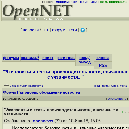
Профиль:
Аноним
(
вход
|
регистрация
)
неRU
opennet.me
[
новости
/
+++
|
форум
|
теги
|
]
форумы
правила/FAQ
поиск
регистрация
вход/
слежка
выход
RSS
"Эксплоиты и тесты производительности, связанные
с уязвимостя..."
Вариант для распечатки
Пред. тема
|
След. тема
Форум
Разговоры, обсуждение новостей
Изначальное сообщение
[
Отслеживать
]
"Эксплоиты и тесты производительности, связанные с
+
/
уязвимостя..."
Сообщение от
opennews
(??) on 10-Янв-18, 15:06
Исследователи безопасности, выявившие уязвимости в с