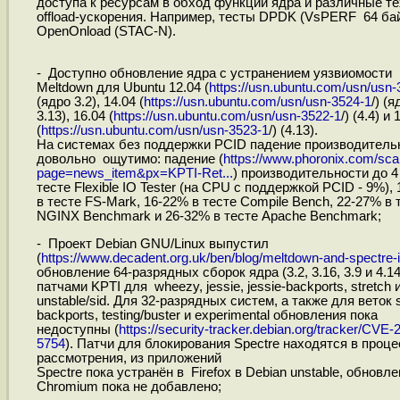
доступа к ресурсам в обход функций ядра и различные те
offload-ускорения. Например, тесты DPDK (VsPERF 64 бай
OpenOnload (STAC-N).
- Доступно обновление ядра c устранением уязвиомости
Meltdown для Ubuntu 12.04 (
https://usn.ubuntu.com/usn/usn-
(ядро 3.2), 14.04 (
https://usn.ubuntu.com/usn/usn-3524-1
/) (я
3.13), 16.04 (
https://usn.ubuntu.com/usn/usn-3522-1
/) (4.4) и 
(
https://usn.ubuntu.com/usn/usn-3523-1
/) (4.13).
На системах без поддержки PCID падение производитель
довольно ощутимо: падение (
https://www.phoronix.com/sc
page=news_item&px=KPTI-Ret...
) производительности до 4
тесте Flexible IO Tester (на CPU с поддержкой PCID - 9%),
в тесте FS-Mark, 16-22% в тесте Compile Bench, 22-27% в 
NGINX Benchmark и 26-32% в тесте Apache Benchmark;
- Проект Debian GNU/Linux выпустил
(
https://www.decadent.org.uk/ben/blog/meltdown-and-spectre-in
обновление 64-разрядных сборок ядра (3.2, 3.16, 3.9 и 4.14
патчами KPTI для wheezy, jessie, jessie-backports, stretch 
unstable/sid. Для 32-разрядных систем, а также для веток s
backports, testing/buster и experimental обновления пока
недоступны (
https://security-tracker.debian.org/tracker/CVE-
5754
). Патчи для блокирования Spectre находятся в проце
рассмотрения, из приложений
Spectre пока устранён в Firefox в Debian unstable, обновл
Chromium пока не добавлено;