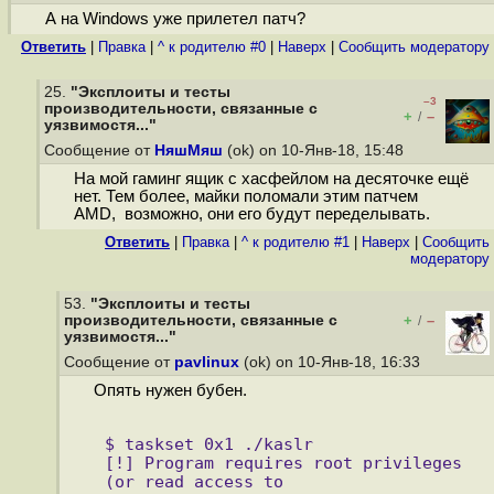
А на Windows уже прилетел патч?
Ответить
|
Правка
|
^ к родителю #0
|
Наверх
|
Cообщить модератору
25.
"Эксплоиты и тесты
–3
производительности, связанные с
+
–
/
уязвимостя..."
Сообщение от
НяшМяш
(ok) on 10-Янв-18, 15:48
На мой гаминг ящик с хасфейлом на десяточке ещё
нет. Тем более, майки поломали этим патчем
AMD, возможно, они его будут переделывать.
Ответить
|
Правка
|
^ к родителю #1
|
Наверх
|
Cообщить
модератору
53.
"Эксплоиты и тесты
производительности, связанные с
+
–
/
уязвимостя..."
Сообщение от
pavlinux
(ok) on 10-Янв-18, 16:33
Опять нужен бубен.
$ taskset 0x1 ./kaslr
[!] Program requires root privileges 
(or read access to 