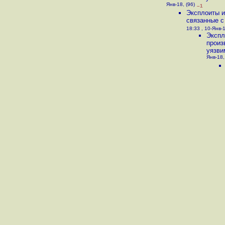
Янв-18, (96)
–1
Эксплоиты и
связанные с
18:33 , 10-Янв-1
Экспл
произ
уязви
Янв-18,