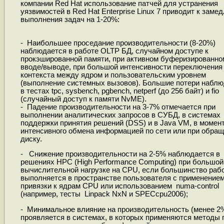
компании Red Hat использование патчей для устранения
уязвимостей в Red Hat Enterprise Linux 7 приводит к заме
выполнения задач на 1-20%:
- Наибольшее проседание производительности (8-20%)
наблюдается в работе OLTP БД, случайном доступе к
прокэшированной памяти, при активном буферизированно
вводе/выводе, при большой интенсивности переключения
контекста между ядром и пользовательским уровнем
(выполнение системных вызовов). Большие потери набл
в тестах tpc, sysbench, pgbench, netperf (до 256 байт) и fio
(случайный доступ к памяти NvME).
- Падение производительности на 3-7% отмечается при
выполнении аналитических запросов в СУБД, в системах
поддержки принятия решений (DSS) и в Java VM, в момен
интенсивного обмена информацией по сети или при обращ
диску.
- Снижение производительности на 2-5% наблюдается в
решениях HPC (High Performance Computing) при большой
вычислительной нагрузке на CPU, если большинство раб
выполняется в пространстве пользователя с применение
привязки к ядрам CPU или использованием numa-control
(например, тесты Linpack NxN и SPECcpu2006);
- Минимальное влияние на производительность (менее 2
проявляется в системах, в которых применяются методы 