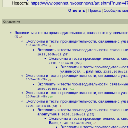
Новость:
https://www.opennet.ru/opennews/art.shtml?num=4
Ответить
|
Правка
|
Cообщить мо
Оглавление
Эксплоиты и тесты производительности, связанные с уязвимостя
(1)
–3
Эксплоиты и тесты производительности, связанные с уязв
10-Янв-18, (25)
–3
Эксплоиты и тесты производительности, связанные 
16:33 , 10-Янв-18, (53)
Эксплоиты и тесты производительности, связ
21:08 , 10-Янв-18, (153)
Эксплоиты и тесты производительност
уязвимостя...
,
pavlinux
,
23:35 , 10-Янв-18,
Эксплоиты и тесты производительности, связанные с уязв
10-Янв-18, (29)
–1
Эксплоиты и тесты производительности, связанные 
16:50 , 10-Янв-18, (61)
+17
Эксплоиты и тесты производительности, связанные с уязв
10-Янв-18, (48)
+12
Эксплоиты и тесты производительности, связанные с уязв
17:21 , 10-Янв-18, (73)
–1
Эксплоиты и тесты производительности, связанные 
anomymous
,
10:01 , 11-Янв-18, (195)
Эксплоиты и тесты производительности, связ
Вася
,
10:40 , 11-Янв-18, (201)
–1
Эксплоиты и тесты производительност