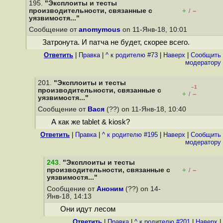
195.
"Эксплоиты и тесты
производительности, связанные с
+
–
/
уязвимостя..."
Сообщение от
anomymous
on 11-Янв-18, 10:01
Затронута. И патча не будет, скорее всего.
Ответить
|
Правка
|
^ к родителю #73
|
Наверх
|
Cообщить
модератору
201.
"Эксплоиты и тесты
–1
производительности, связанные с
+
–
/
уязвимостя..."
Сообщение от
Вася
(??) on 11-Янв-18, 10:40
А как же tablet & kiosk?
Ответить
|
Правка
|
^ к родителю #195
|
Наверх
|
Cообщить
модератору
243
.
"Эксплоиты и тесты
производительности, связанные с
+
–
/
уязвимостя..."
Сообщение от
Аноним
(??) on 14-
Янв-18, 14:13
Они идут лесом
Ответить
|
Правка
|
^ к родителю #201
|
Наверх
|