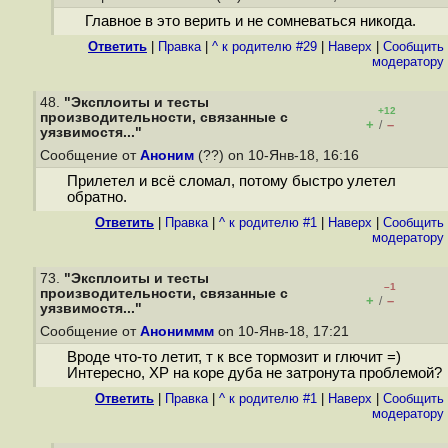
Главное в это верить и не сомневаться никогда.
Ответить
|
Правка
|
^ к родителю #29
|
Наверх
|
Cообщить
модератору
48.
"Эксплоиты и тесты
+12
производительности, связанные с
+
–
/
уязвимостя..."
Сообщение от
Аноним
(??) on 10-Янв-18, 16:16
Прилетел и всё сломал, потому быстро улетел
обратно.
Ответить
|
Правка
|
^ к родителю #1
|
Наверх
|
Cообщить
модератору
73.
"Эксплоиты и тесты
–1
производительности, связанные с
+
–
/
уязвимостя..."
Сообщение от
Анониммм
on 10-Янв-18, 17:21
Вроде что-то летит, т к все тормозит и глючит =)
Интересно, ХР на коре дуба не затронута проблемой?
Ответить
|
Правка
|
^ к родителю #1
|
Наверх
|
Cообщить
модератору