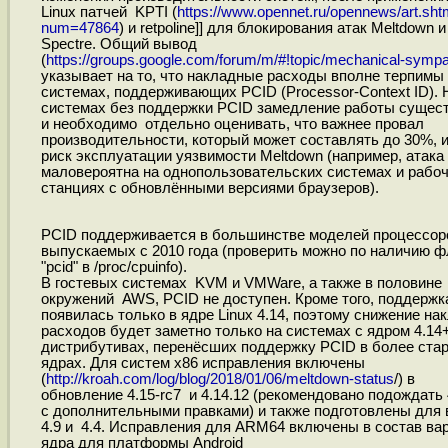
Linux патчей KPTI (
https://www.opennet.ru/opennews/art.sht
num=47864
) и retpoline]] для блокирования атак Meltdown и
Spectre. Общий вывод
(
https://groups.google.com/forum/m/#!topic/mechanical-sympat
указывает на то, что накладные расходы вполне терпимы
системах, поддерживающих PCID (Processor-Context ID). 
системах без поддержки PCID замедление работы сущес
и необходимо отдельно оценивать, что важнее провал
производительности, который может составлять до 30%, 
риск эксплуатации уязвимости Meltdown (например, атака
маловероятна на однопользовательских системах и рабо
станциях с обновлёнными версиями браузеров).
PCID поддерживается в большинстве моделей процессор
выпускаемых с 2010 года (проверить можно по наличию ф
"pcid" в /proc/cpuinfo).
В гостевых системах KVM и VMWare, а также в половине
окружений AWS, PCID не доступен. Кроме того, поддержк
появилась только в ядре Linux 4.14, поэтому снижение на
расходов будет заметно только на системах с ядром 4.14+
дистрибутивах, перенёсших поддержку PCID в более ста
ядрах. Для систем x86 исправления включены
(
http://kroah.com/log/blog/2018/01/06/meltdown-status
/) в
обновление 4.15-rc7 и 4.14.12 (рекомендовано подождать 
с дополнительными правками) и также подготовлены для 
4.9 и 4.4. Исправления для ARM64 включены в состав ва
ядра для платформы Android