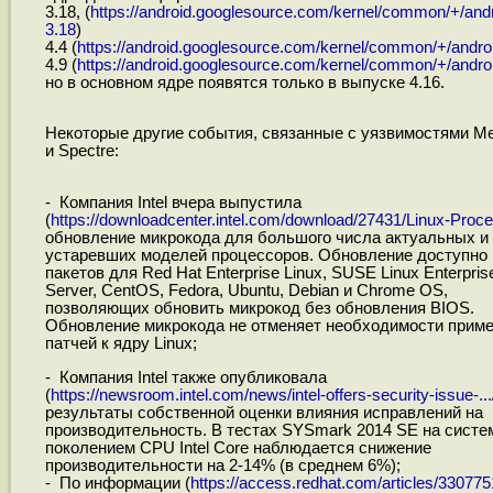
3.18, (
https://android.googlesource.com/kernel/common/+/andr
3.18
)
4.4 (
https://android.googlesource.com/kernel/common/+/andro
4.9 (
https://android.googlesource.com/kernel/common/+/andro
но в основном ядре появятся только в выпуске 4.16.
Некоторые другие события, связанные с уязвимостями Me
и Spectre:
- Компания Intel вчера выпустила
(
https://downloadcenter.intel.com/download/27431/Linux-Proces
обновление микрокода для большого числа актуальных и
устаревших моделей процессоров. Обновление доступно 
пакетов для Red Hat Enterprise Linux, SUSE Linux Enterpris
Server, CentOS, Fedora, Ubuntu, Debian и Chrome OS,
позволяющих обновить микрокод без обновления BIOS.
Обновление микрокода не отменяет необходимости прим
патчей к ядру Linux;
- Компания Intel также опубликовала
(
https://newsroom.intel.com/news/intel-offers-security-issue-...
результаты собственной оценки влияния исправлений на
производительность. В тестах SYSmark 2014 SE на систе
поколением CPU Intel Core наблюдается снижение
производительности на 2-14% (в среднем 6%);
- По информации (
https://access.redhat.com/articles/330775