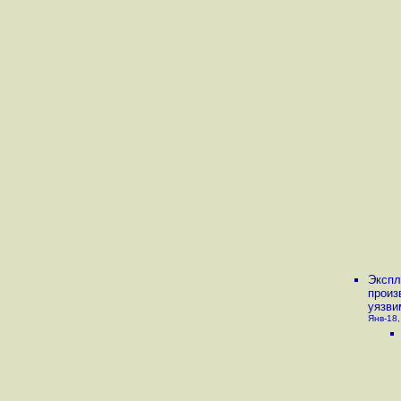
Экспл
произ
уязви
Янв-18,