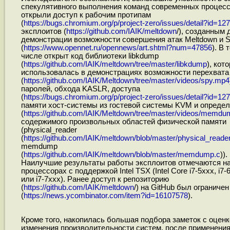
спекулятивного выполнения команд современных процесс
открыли доступ к рабочим протипам
(
https://bugs.chromium.org/p/project-zero/issues/detail?id=12
эксплоитов (
https://github.com/IAIK/meltdown
/), созданным 
демонстрации возможности совершения атак Meltdown и S
(
https://www.opennet.ru/opennews/art.shtml?num=47856
). В 
числе открыт код библиотеки libkdump
(
https://github.com/IAIK/meltdown/tree/master/libkdump
), кот
использовалась в демонстрациях возможности перехвата
(
https://github.com/IAIK/Meltdown/tree/master/videos/spy.mp4
паролей, обхода KASLR, доступа
(
https://bugs.chromium.org/p/project-zero/issues/detail?id=12
памяти хост-системы из гостевой системы KVM и опреде
(
https://github.com/IAIK/Meltdown/tree/master/videos/memd
содержимого произвольных областей физической памяти
(physical_reader
(
https://github.com/IAIK/meltdown/blob/master/physical_reader
memdump
(
https://github.com/IAIK/meltdown/blob/master/memdump.c
)).
Наилучшие результаты работы эксплоитов отмечаются н
процессорах с поддержкой Intel TSX (Intel Core i7-5xxx, i7-
или i7-7xxx). Ранее доступ к репозиторию
(
https://github.com/IAIK/meltdown
/) на GitHub был ограничен
(
https://news.ycombinator.com/item?id=16107578
).
Кроме того, накопилась большая подбора заметок с оценк
изменения производительности систем, после применения