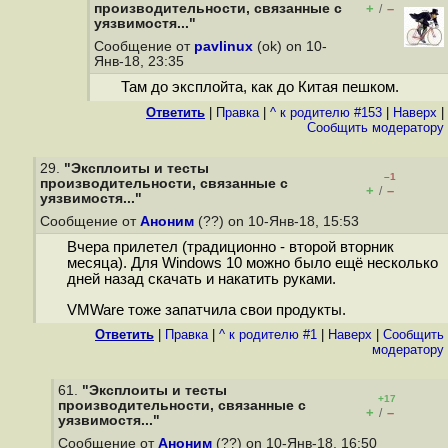
производительности, связанные с
+
–
/
уязвимостя..."
Сообщение от
pavlinux
(ok) on 10-
Янв-18, 23:35
Там до эксплойта, как до Китая пешком.
Ответить
|
Правка
|
^ к родителю #153
|
Наверх
|
Cообщить модератору
29.
"Эксплоиты и тесты
–1
производительности, связанные с
+
–
/
уязвимостя..."
Сообщение от
Аноним
(??) on 10-Янв-18, 15:53
Вчера прилетел (традиционно - второй вторник
месяца). Для Windows 10 можно было ещё несколько
дней назад скачать и накатить руками.
VMWare тоже запатчила свои продукты.
Ответить
|
Правка
|
^ к родителю #1
|
Наверх
|
Cообщить
модератору
61.
"Эксплоиты и тесты
+17
производительности, связанные с
+
–
/
уязвимостя..."
Сообщение от
Аноним
(??) on 10-Янв-18, 16:50