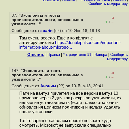
Cообщить модератору
87.
"Эксплоиты и тесты
–2
производительности, связанные с
+
–
/
уязвимостя..."
Сообщение от
soarin
(ok) on 10-Янв-18, 18:18
Там очень весело. Ещё и конфликт с
антивирусниками
https://doublepulsar.com/important-
information-about-microso...
Ответить
|
Правка
|
^ к родителю #1
|
Наверх
|
Cообщить
модератору
147.
"Эксплоиты и тесты
–3
производительности, связанные с
+
–
/
уязвимостя..."
Сообщение от
Аноним
(??) on 10-Янв-18, 20:41
Патч на вантуз прилетел на все версии вантуз 10
примерно через 2 дня как раскрыли уязвимости, их
нельзя не устанавливать (если только отключить
обновления целиком политикой) и нельзя удалять
после установки.
Тот товарищ с хасвелом просто не знает куда
смотреть. Microsoft не выпускала специально