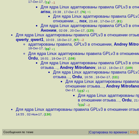
17-Окт-17, (
)
74
–1
Для ядра Linux адаптированы правила GPLv3 в отн
arisu
,
23:38 , 17-Окт-17, (
76
)
+1
Для ядра Linux адаптированы правила GPLv
отношении...
,
пох
,
23:48 , 17-Окт-17, (
81
)
Для ядра Linux адаптированы правила GPLv3 в отн
Аноним
,
02:09 , 20-Окт-17, (
125
)
Для ядра Linux адаптированы правила GPLv3 в отношении отзыв
qwerty_qwert1
,
10:03 , 18-Окт-17, (
97
)
–2
адаптированы правила, GPLv3 в отношении
,
Andrey Mitro
18-Окт-17, (
)
98
+1
Для ядра Linux адаптированы правила GPLv3 в отношении
Ordu
,
16:01 , 18-Окт-17, (
108
)
Для ядра Linux адаптированы правила GPLv3 в от
отзыва...
,
Andrey Mitrofanov
,
16:12 , 18-Окт-17, (
109
)
Для ядра Linux адаптированы правила GPLv
отзыва...
,
Ordu
,
16:56 , 18-Окт-17, (
111
)
Для ядра Linux адаптированы правила
отношении отзыва...
,
Andrey Mitrofan
Окт-17, (
)
115
+1
Для ядра Linux адаптированы 
в отношении отзыва...
,
Ordu
,
21:
(
)
116
–2
Для ядра Linux адаптированы правила GPLv3 в отношении отзыв
14:55 , 02-Ноя-17, (
130
)
Сообщения по теме
[
Сортировка по времени
|
RSS
]