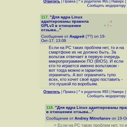
Ответить
|
Правка
|
^ к родителю #65
|
Наверх
|
Cообщить модератору
117
.
"Для ядра Linux
адаптированы правила
–1
+
–
GPLv3 в отношении
/
отзыва..."
Сообщение от
Андрей
(??) on 19-
Окт-17, 13:08
Если на PC таких проблем нет, то и на
смартфоне их не должно быть. За
вольтаж отвечает в первую очередь
микропрограммное ПО (BIOS). И если
кто-то играется именно вольтажом -
вот тогда можно и гарантию
ограничить. А вот ограничить тупо
всех, кто хочет своё ядро поставить -
это пушкой по воробьям.
Ответить
|
Правка
|
^ к родителю #93
|
Наверх
|
Cообщить модератору
118
.
"Для ядра Linux адаптированы пр
в отношении отзыва..."
Сообщение от
Andrey Mitrofanov
on 19-Ок
> Если на PC таких проблем нет, то 