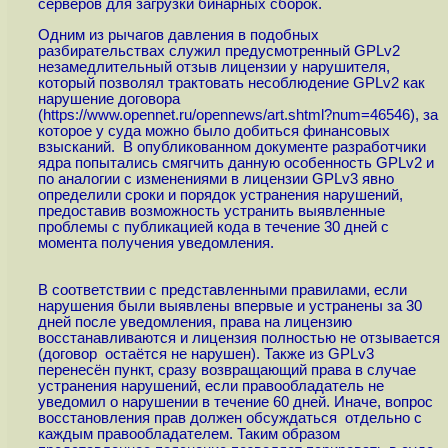
серверов для загрузки бинарных сборок.
Одним из рычагов давления в подобных
разбирательствах служил предусмотренный GPLv2
незамедлительный отзыв лицензии у нарушителя,
который позволял трактовать несоблюдение GPLv2 как
нарушение договора
(
https://www.opennet.ru/opennews/art.shtml?num=46546
), за
которое у суда можно было добиться финансовых
взысканий. В опубликованном документе разработчики
ядра попытались смягчить данную особенность GPLv2 и
по аналогии с изменениями в лицензии GPLv3 явно
определили сроки и порядок устранения нарушений,
предоставив возможность устранить выявленные
проблемы с публикацией кода в течение 30 дней с
момента получения уведомления.
В соответствии с представленными правилами, если
нарушения были выявлены впервые и устранены за 30
дней после уведомления, права на лицензию
восстанавливаются и лицензия полностью не отзывается
(договор остаётся не нарушен). Также из GPLv3
перенесён пункт, сразу возвращающий права в случае
устранения нарушений, если правообладатель не
уведомил о нарушении в течение 60 дней. Иначе, вопрос
восстановления прав должен обсуждаться отдельно с
каждым правообладателем. Таким образом