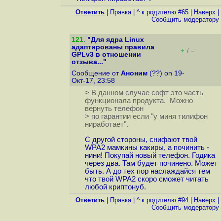
Ответить
|
Правка
|
^ к родителю #65
|
Наверх
|
Cообщить модератору
121
.
"Для ядра Linux
адаптированы правила
+
–
/
GPLv3 в отношении
отзыва..."
Сообщение от
Аноним
(??) on 19-
Окт-17, 23:58
> В данном случае софт это часть
функционала продукта. Можно
вернуть телефон
> по гарантии если "у миня тилифон
ниработает".
С другой стороны, снифают твой
WPA2 мамкины какиры, а починить -
нини! Покупай новый телефон. Годика
через два. Там будет починено. Может
быть. А до тех пор наслаждайся тем
что твой WPA2 скоро сможет читать
любой криптонуб.
Ответить
|
Правка
|
^ к родителю #94
|
Наверх
|
Cообщить модератору