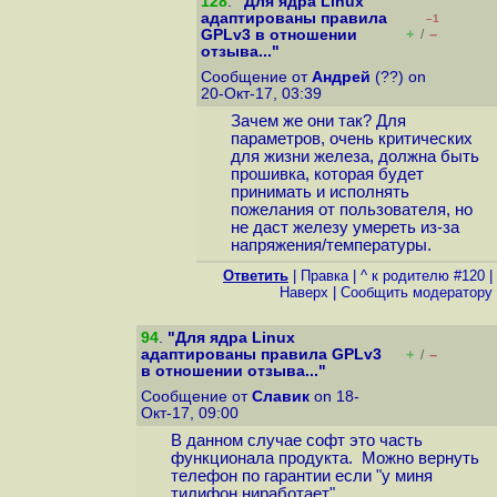
128
.
"Для ядра Linux
адаптированы правила
–1
+
–
GPLv3 в отношении
/
отзыва..."
Сообщение от
Андрей
(??) on
20-Окт-17, 03:39
Зачем же они так? Для
параметров, очень критических
для жизни железа, должна быть
прошивка, которая будет
принимать и исполнять
пожелания от пользователя, но
не даст железу умереть из-за
напряжения/температуры.
Ответить
|
Правка
|
^ к родителю #120
|
Наверх
|
Cообщить модератору
94
.
"Для ядра Linux
адаптированы правила GPLv3
+
–
/
в отношении отзыва..."
Сообщение от
Славик
on 18-
Окт-17, 09:00
В данном случае софт это часть
функционала продукта. Можно вернуть
телефон по гарантии если "у миня
тилифон ниработает".