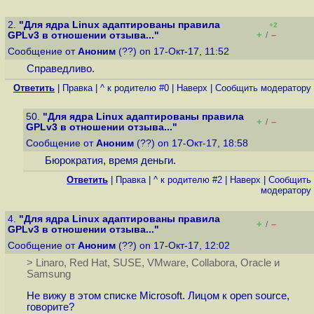
2.
"Для ядра Linux адаптированы правила
+2
+
–
GPLv3 в отношении отзыва..."
/
Сообщение от
Аноним
(??) on 17-Окт-17, 11:52
Справедливо.
Ответить
|
Правка
|
^ к родителю #0
|
Наверх
|
Cообщить модератору
50.
"Для ядра Linux адаптированы правила
+
–
/
GPLv3 в отношении отзыва..."
Сообщение от
Аноним
(??) on 17-Окт-17, 18:58
Бюрократия, время деньги.
Ответить
|
Правка
|
^ к родителю #2
|
Наверх
|
Cообщить
модератору
4.
"Для ядра Linux адаптированы правила
+
–
/
GPLv3 в отношении отзыва..."
Сообщение от
Аноним
(??) on 17-Окт-17, 12:02
> Linaro, Red Hat, SUSE, VMware, Collabora, Oracle и
Samsung
Не вижу в этом списке Microsoft. Лицом к open source,
говорите?