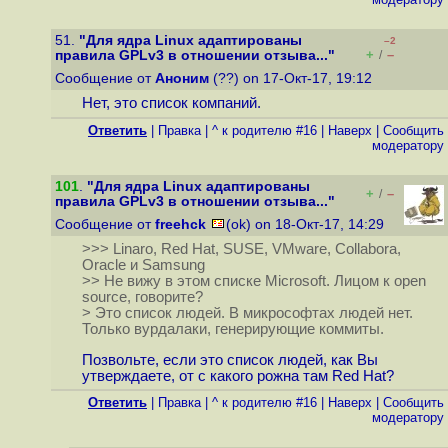
51.
"Для ядра Linux адаптированы
–2
+
–
правила GPLv3 в отношении отзыва..."
/
Сообщение от
Аноним
(??) on 17-Окт-17, 19:12
Нет, это список компаний.
Ответить
|
Правка
|
^ к родителю #16
|
Наверх
|
Cообщить
модератору
101
.
"Для ядра Linux адаптированы
+
–
/
правила GPLv3 в отношении отзыва..."
Сообщение от
freehck
(ok) on 18-Окт-17, 14:29
>>> Linaro, Red Hat, SUSE, VMware, Collabora,
Oracle и Samsung
>> Не вижу в этом списке Microsoft. Лицом к open
source, говорите?
> Это список людей. В микрософтах людей нет.
Только вурдалаки, генерирующие коммиты.
Позвольте, если это список людей, как Вы
утверждаете, от с какого рожна там Red Hat?
Ответить
|
Правка
|
^ к родителю #16
|
Наверх
|
Cообщить
модератору