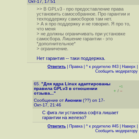
Окт-17, 17:51
>> В GPLv3 - про предоставление права
установить самособранное. Про гарантии и
техподдержку самосборов там нет.
> А я про поддержку и не говорил. Я про то,
что меня
> не должны ограничивать при установке
самосбора. Лишение гарантии - это
*дополнительное*
> ограничение.
Нет гарантия -- таки поддержка.
Ответить
|
Правка
|
^ к родителю #43
|
Наверх
|
Cообщить модератору
65.
"Для ядра Linux адаптированы
+1
правила GPLv3 в отношении
+
–
/
отзыва..."
Сообщение от
Аноним
(??) on 17-
Окт-17, 21:46
С фига ли установка софта лишает
гарантии на железо?
Ответить
|
Правка
|
^ к родителю #45
|
Наверх
|
Cообщить модератору