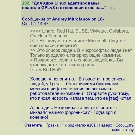
102
.
"Для ядра Linux адаптированы
правила GPLv3 в отношении отзыва..."
+
–
/
Сообщение от
Andrey Mitrofanov
on 18-
Окт-17, 14:47
>>>> Linaro, Red Hat, SUSE, VMware, Collabora,
Oracle и Samsung
>>> Не вижу в этом списке Microsoft. Лицом к
open source, говорите?
>> Это список людей. В микрософтах людей нет.
Только вурдалаки, генерирующие коммиты.
> Позвольте, если это список людей, как Вы
утверждаете, от с какого рожна
> там Red Hat?
Хорошо, я непонятно. _В новости_ про список
людей, у Грега -- большиииими буковками
мелким шрифтом "мнения не выражают
работодателей-компаний". Оторвите руки тому,
кто писал новость и глаза тем, кто её [так] читал.
А, погоди... Не копипаста ли это - опять - с
микаэля нашего фороникса?? Тогда зря я,
конечно!
Ответить
|
Правка
|
^ к родителю #101
|
Наверх
|
Cообщить
модератору