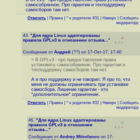
самособранное. Про гарантии и техподдержку
самосборов там нет.
Ответить
|
Правка
|
^ к родителю #31
|
Наверх
|
Cообщить
модератору
43.
"Для ядра Linux адаптированы
–2
правила GPLv3 в отношении отзыва..."
+
–
/
Сообщение от
Андрей
(??) on 17-Окт-17, 17:40
> В GPLv3 - про предоставление права
установить самособранное. Про гарантии и
техподдержку самосборов там нет.
А я про поддержку и не говорил. Я про то, что
меня не должны ограничивать при установке
самосбора. Лишение гарантии - это
*дополнительное* ограничение.
Ответить
|
Правка
|
^ к родителю #32
|
Наверх
|
Cообщить
модератору
45.
"Для ядра Linux адаптированы
+2
правила GPLv3 в отношении
+
–
/
отзыва..."
Сообщение от
Andrey Mitrofanov
on 17-