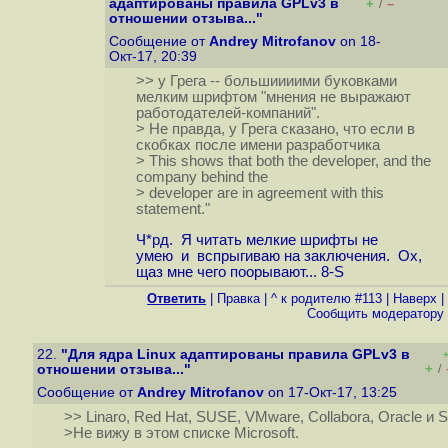
адаптированы правила GPLv3 в
+
–
/
отношении отзыва..."
Сообщение от
Andrey Mitrofanov
on 18-
Окт-17, 20:39
>> у Грега -- большиииими буковками
мелким шрифтом "мнения не выражают
работодателей-компаний".
> Не правда, у Грега сказано, что если в
скобках после имени разработчика
> This shows that both the developer, and the
company behind the
> developer are in agreement with this
statement."
Ч*рд. Я читать мелкие шрифты не
умею и вспрыгиваю на заключения. Ох,
щаз мне чего поорывают... 8-S
Ответить
|
Правка
|
^ к родителю #113
|
Наверх
|
Cообщить модератору
22.
"Для ядра Linux адаптированы правила GPLv3 в
+
отношении отзыва..."
/
Сообщение от
Andrey Mitrofanov
on 17-Окт-17, 13:25
>> Linaro, Red Hat, SUSE, VMware, Collabora, Oracle и
>Не вижу в этом списке Microsoft.