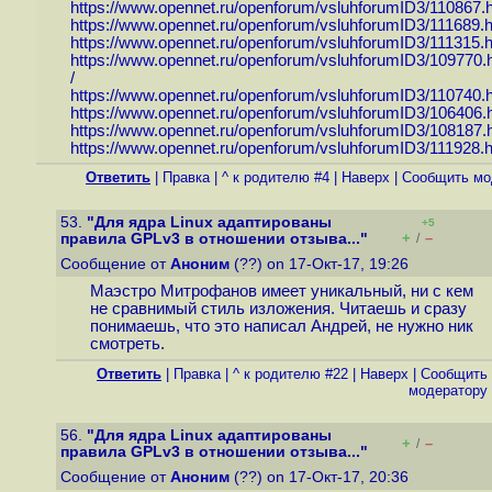
https://www.opennet.ru/openforum/vsluhforumID3/110867.
https://www.opennet.ru/openforum/vsluhforumID3/111689.
https://www.opennet.ru/openforum/vsluhforumID3/111315.
https://www.opennet.ru/openforum/vsluhforumID3/109770.
/
https://www.opennet.ru/openforum/vsluhforumID3/110740.
https://www.opennet.ru/openforum/vsluhforumID3/106406.
https://www.opennet.ru/openforum/vsluhforumID3/108187.
https://www.opennet.ru/openforum/vsluhforumID3/111928.
Ответить
|
Правка
|
^ к родителю #4
|
Наверх
|
Cообщить мо
53.
"Для ядра Linux адаптированы
+5
+
–
правила GPLv3 в отношении отзыва..."
/
Сообщение от
Аноним
(??) on 17-Окт-17, 19:26
Маэстро Митрофанов имеет уникальный, ни с кем
не сравнимый стиль изложения. Читаешь и сразу
понимаешь, что это написал Андрей, не нужно ник
смотреть.
Ответить
|
Правка
|
^ к родителю #22
|
Наверх
|
Cообщить
модератору
56.
"Для ядра Linux адаптированы
+
–
/
правила GPLv3 в отношении отзыва..."
Сообщение от
Аноним
(??) on 17-Окт-17, 20:36