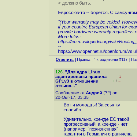
> должно быть.
Евросоюз-то -- борется. С самсунгом.
"(Your warranty may be voided. However
if your country, European Union for ex
provide hardware warranty regardless of
More Infos:
https://en.m.wikipedia.org/wiki/Rooting
--
https://www.opennet.ru/openforum/vsl
Ответить
|
Правка
|
^ к родителю #117
|
На
126
.
"Для ядра Linux
адаптированы правила
–1
+
–
GPLv3 в отношении
/
отзыва..."
Сообщение от
Андрей
(??) on
20-Окт-17, 03:35
Вот и молодцы! За ссылку
спасибо.
Удивительно, кое-где ЕС такой
прогрессивный, а кое-где - нет
(например, "пожизненная"
гарантия в Германии ограничена