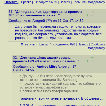
Ответить
|
Правка
|
^ к родителю #0
|
Наверх
|
Cообщить модератору
31.
"Для ядра Linux адаптированы правила
–4
+
–
GPLv3 в отношении отзыва..."
/
Сообщение от
Андрей
(??) on 17-Окт-17, 14:52
Да, лучше бы перенесли заодно те пункты, которые
не позволили бы Samsung предоставить исходный
код так, что собрав его, установить на смартфон всё
равно нельзя без потери гарантии.
Ответить
|
Правка
|
^ к родителю #20
|
Наверх
|
Cообщить
модератору
32.
"Для ядра Linux адаптированы
+9
+
–
правила GPLv3 в отношении отзыва..."
/
Сообщение от
Andrey Mitrofanov
on 17-
Окт-17, 14:56
> Да, лучше бы перенесли заодно те пункты,
которые не позволили бы Samsung
> предоставить исходный код так, что собрав его,
установить на смартфон всё
> равно нельзя без потери гарантии.
Гарантия - твои интимные трудности. В общении с.
В GPLv3 - про предоставление права установить