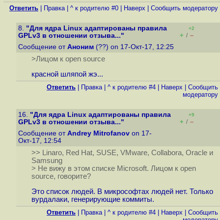
Ответить
|
Правка
|
^ к родителю #0
|
Наверх
|
Cообщить модератору
8.
"Для ядра Linux адаптированы правила
+2
+
–
GPLv3 в отношении отзыва..."
/
Сообщение от
Аноним
(??) on 17-Окт-17, 12:25
>Лицом к open source
красной шляпой жэ...
Ответить
|
Правка
|
^ к родителю #4
|
Наверх
|
Cообщить
модератору
16.
"Для ядра Linux адаптированы правила
+9
+
–
GPLv3 в отношении отзыва..."
/
Сообщение от
Andrey Mitrofanov
on 17-
Окт-17, 12:54
>> Linaro, Red Hat, SUSE, VMware, Collabora, Oracle и
Samsung
> Не вижу в этом списке Microsoft. Лицом к open
source, говорите?
Это список людей. В микрософтах людей нет. Только
вурдалаки, генерирующие коммиты.
Ответить
|
Правка
|
^ к родителю #4
|
Наверх
|
Cообщить
модератору