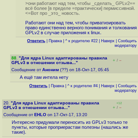
>они работают над тем, чтобы _сделать_ GPLv2==
всё более [в пределе =практически] пермиссивной.
<=Вот про _это_ новость.
Работают они над тем, чтобы приватизировать
право единственно верного понимания и толкования
GPLv2 в случае приложения к linux.
Ответить
|
Правка
|
^ к родителю #22
|
Наверх
|
Cообщить
модератору
88
.
"Для ядра Linux адаптированы правила
+
–
/
GPLv3 в отношении отзыва..."
Сообщение от
Аноним
(??) on 18-Окт-17, 05:45
А ещё там интела нету
Ответить
|
Правка
|
^ к родителю #4
|
Наверх
|
Cообщить
модератору
20.
"Для ядра Linux адаптированы правила
+12
+
–
GPLv3 в отношении отзыва..."
/
Сообщение от
EHLO
on 17-Окт-17, 13:20
Интересно придумали переносить из GPLv3 только те
пункты, которые проприерастам полезны (нашлись же
такие).