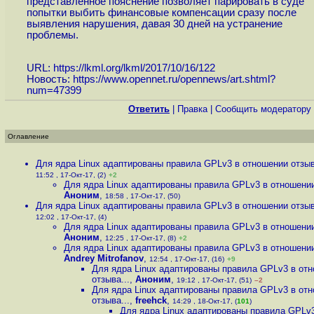
представленное пояснение позволяет парировать в суде
попытки выбить финансовые компенсации сразу после
выявления нарушения, давая 30 дней на устранение
проблемы.
URL:
https://lkml.org/lkml/2017/10/16/122
Новость:
https://www.opennet.ru/opennews/art.shtml?
num=47399
Ответить
|
Правка
|
Cообщить модератору
Оглавление
Для ядра Linux адаптированы правила GPLv3 в отношении отзыв
11:52 , 17-Окт-17, (2)
+2
Для ядра Linux адаптированы правила GPLv3 в отношении
Аноним
,
18:58 , 17-Окт-17, (50)
Для ядра Linux адаптированы правила GPLv3 в отношении отзыв
12:02 , 17-Окт-17, (4)
Для ядра Linux адаптированы правила GPLv3 в отношении
Аноним
,
12:25 , 17-Окт-17, (8)
+2
Для ядра Linux адаптированы правила GPLv3 в отношении
Andrey Mitrofanov
,
12:54 , 17-Окт-17, (16)
+9
Для ядра Linux адаптированы правила GPLv3 в от
отзыва...
,
Аноним
,
19:12 , 17-Окт-17, (51)
–2
Для ядра Linux адаптированы правила GPLv3 в от
отзыва...
,
freehck
,
14:29 , 18-Окт-17, (
101
)
Для ядра Linux адаптированы правила GPLv