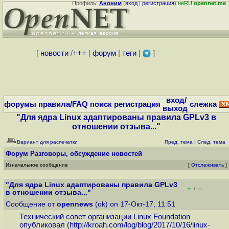
Профиль:
Аноним
(
вход
|
регистрация
)
неRU
opennet.me
[
новости
/
+++
|
форум
|
теги
|
]
вход/
форумы
правила/FAQ
поиск
регистрация
слежка
выход
"Для ядра Linux адаптированы правила GPLv3 в
отношении отзыва..."
Вариант для распечатки
Пред. тема
|
След. тема
Форум
Разговоры, обсуждение новостей
Изначальное сообщение
[
Отслеживать
]
"Для ядра Linux адаптированы правила GPLv3
+
–
/
в отношении отзыва..."
Сообщение от
opennews
(ok) on 17-Окт-17, 11:51
Технический совет организации Linux Foundation
опубликовал (
http://kroah.com/log/blog/2017/10/16/linux-