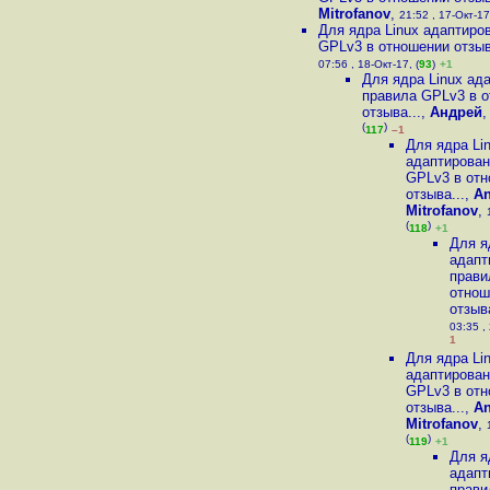
Mitrofanov
,
21:52 , 17-Окт-17
Для ядра Linux адаптиро
GPLv3 в отношении отзыв
07:56 , 18-Окт-17, (
93
)
+1
Для ядра Linux ад
правила GPLv3 в 
отзыва...
,
Андрей
(
)
117
–1
Для ядра Li
адаптирован
GPLv3 в от
отзыва...
,
An
Mitrofanov
,
(
)
118
+1
Для я
адапт
прави
отнош
отзыва
03:35 , 
1
Для ядра Li
адаптирован
GPLv3 в от
отзыва...
,
An
Mitrofanov
,
(
)
119
+1
Для я
адапт
прави