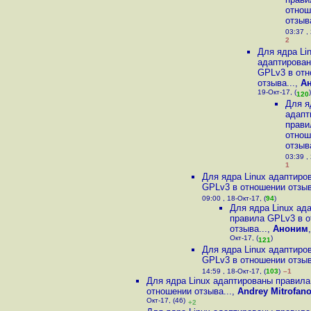
отнош
отзыва
03:37 , 
2
Для ядра Li
адаптирован
GPLv3 в от
отзыва...
,
А
19-Окт-17, (
)
120
Для я
адапт
прави
отнош
отзыва
03:39 , 
1
Для ядра Linux адаптиро
GPLv3 в отношении отзыв
09:00 , 18-Окт-17, (
94
)
Для ядра Linux ад
правила GPLv3 в 
отзыва...
,
Аноним
Окт-17, (
)
121
Для ядра Linux адаптиро
GPLv3 в отношении отзыв
14:59 , 18-Окт-17, (
103
)
–1
Для ядра Linux адаптированы правила
отношении отзыва...
,
Andrey Mitrofan
Окт-17, (46)
+2