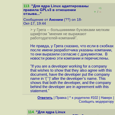
113
.
"Для ядра Linux адаптированы
+1
правила GPLv3 в отношении
+
–
/
отзыва..."
Сообщение от
Аноним
(??) on 18-
Окт-17, 19:44
> у Грега -- большиииими буковками мелким
шрифтом "мнения не выражают
работодателей-компаний".
Не правда, у Грега сказано, что если в скобках
после имени разработчика указаны компании,
то они выразили согласие с документом. В
новости ровно эти компании и перечислены.
"If you are a developer working for a company
that wishes to show that they also agree with this
document, have the developer put the company
name in ‘(’ ‘)’ after the developer’s name. This
shows that both the developer, and the company
behind the developer are in agreement with this
statement."
Ответить
|
Правка
|
^ к родителю #102
|
Наверх
|
Cообщить модератору
114
.
"Для ядра Linux