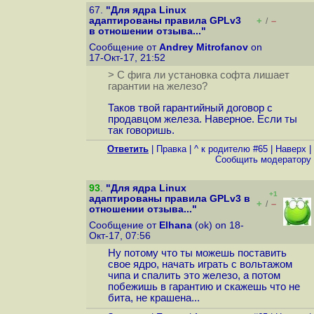
67.
"Для ядра Linux
адаптированы правила GPLv3
+
–
/
в отношении отзыва..."
Сообщение от
Andrey Mitrofanov
on
17-Окт-17, 21:52
> С фига ли установка софта лишает
гарантии на железо?
Таков твой гарантийный договор с
продавцом железа. Наверное. Если ты
так говоришь.
Ответить
|
Правка
|
^ к родителю #65
|
Наверх
|
Cообщить модератору
93
.
"Для ядра Linux
+1
адаптированы правила GPLv3 в
+
–
/
отношении отзыва..."
Сообщение от
Elhana
(ok) on 18-
Окт-17, 07:56
Ну потому что ты можешь поставить
свое ядро, начать играть с вольтажом
чипа и спалить это железо, а потом
побежишь в гарантию и скажешь что не
бита, не крашена...