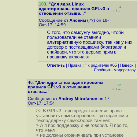
103
.
"Для ядра Linux
–1
адаптированы правила GPLv3 в
+
–
/
отношении отзыва..."
Сообщение от
Аноним
(??) on 18-
Окт-17, 14:59
С того, что самсунгу выгодно, чтобы
пользователи не ставили
альтернативную прошивку, так как у них
договор с поставщиками блоатвари и
спайвари, что это дерьмо прям в
прошивку включают.
Ответить
|
Правка
|
^ к родителю #65
|
Наверх
|
Cообщить модератору
46.
"Для ядра Linux адаптированы
+2
правила GPLv3 в отношении
+
–
/
отзыва..."
Сообщение от
Andrey Mitrofanov
on 17-
Окт-17, 17:54
>> В GPLv3 - про предоставление права
установить самособранное. Про гарантии и
техподдержку самосборов там нет.
> А я про поддержку и не говорил. Я про то,
что меня
> не должны ограничивать при установке