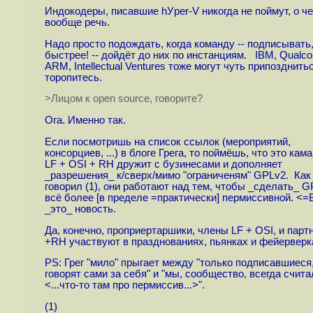
Индокодеры, писавшие hУper-V никогда не поймут, о ч
вообще речь.
Надо просто подождать, когда команду -- подписывать
быстрее! -- дойдёт до них по инстанциям. IBM, Qualc
ARM, Intellectual Ventures тоже могут чуть припозднить
торопитесь.
>Лицом к open source, говорите?
Ога. Именно так.
Если посмотришь на список ссылок (мероприятий,
консорциев, ...) в блоге Грега, то поймёшь, что это кам
LF + OSI + RH дружит с бузинесами и дополняет
_разрешения_ к/сверх/мимо "ограниченям" GPLv2. Как
говорил (1), они работают над тем, чтобы _сделать_ 
всё более [в пределе =практически] пермиссивной. <=
_это_ новость.
Да, конечно, проприертаршики, члены LF + OSI, и парт
+RH участвуют в празднованиях, пьянках и фейерверк
PS: Грег "мило" прыгает между "только подписавшиеся
говорят сами за себя" и "мы, сообщество, всегда счита
<...что-то там про пермиссив...>".
(1)