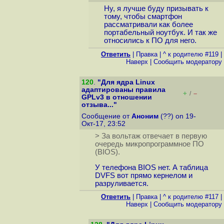
Ну, я лучше буду призывать к
тому, чтобы смартфон
рассматривали как более
портабельный ноутбук. И так же
относились к ПО для него.
Ответить
|
Правка
|
^ к родителю #119
|
Наверх
|
Cообщить модератору
120
.
"Для ядра Linux
адаптированы правила
+
–
/
GPLv3 в отношении
отзыва..."
Сообщение от
Аноним
(??) on 19-
Окт-17, 23:52
> За вольтаж отвечает в первую
очередь микропрограммное ПО
(BIOS).
У телефона BIOS нет. А таблица
DVFS вот прямо кернелом и
разруливается.
Ответить
|
Правка
|
^ к родителю #117
|
Наверх
|
Cообщить модератору