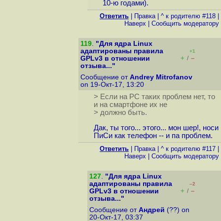
10-ю годами).
Ответить
|
Правка
|
^ к родителю #118
|
Наверх
|
Cообщить модератору
119
.
"Для ядра Linux
адаптированы правила
+1
+
–
GPLv3 в отношении
/
отзыва..."
Сообщение от
Andrey Mitrofanov
on 19-Окт-17, 13:20
> Если на PC таких проблем нет, то
и на смартфоне их не
> должно быть.
Дак, ты того... этого... мон шер!, носи
ПиСи как телефон -- и па проблем.
Ответить
|
Правка
|
^ к родителю #117
|
Наверх
|
Cообщить модератору
127
.
"Для ядра Linux
адаптированы правила
–2
+
–
GPLv3 в отношении
/
отзыва..."
Сообщение от
Андрей
(??) on
20-Окт-17, 03:37