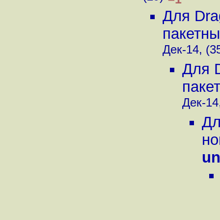
Для Dra
пакетны
Дек-14, (3
Для 
паке
Дек-14,
Дл
но
un