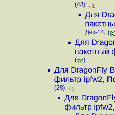
(43)
–1
Для Dra
пакетны
Дек-14, (
8
Для Drago
пакетный 
(
)
76
Для DragonFly 
фильтр ipfw2
,
П
(28)
+1
Для DragonFl
фильтр ipfw2