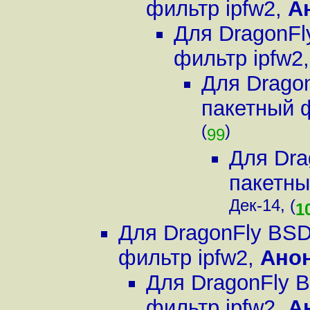
фильтр ipfw2
,
А
Для DragonFl
фильтр ipfw2
Для Drago
пакетный 
(
)
99
Для Dra
пакетны
Дек-14, (
1
Для DragonFly BSD
фильтр ipfw2
,
Ано
Для DragonFly 
фильтр ipfw2
,
А