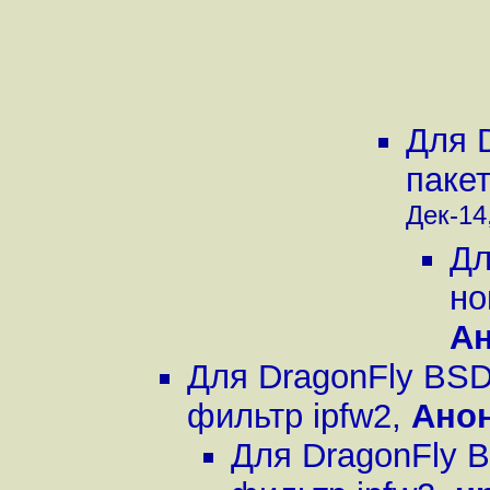
Для 
паке
Дек-14,
Дл
но
А
Для DragonFly BSD
фильтр ipfw2
,
Ано
Для DragonFly 