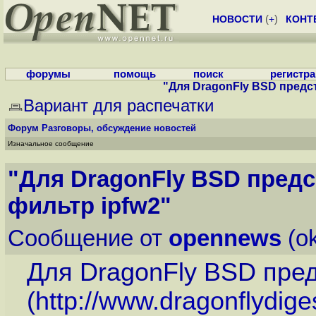
НОВОСТИ
(
+
)
КОНТ
форумы
помощь
поиск
регистр
"Для DragonFly BSD предс
Вариант для распечатки
Форум
Разговоры, обсуждение новостей
Изначальное сообщение
"Для DragonFly BSD пред
фильтр ipfw2"
Сообщение от
opennews
(ok
Для DragonFly BSD пре
(
http://www.dragonflydig