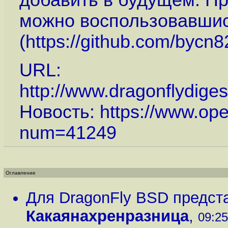
добавить в будущем. Пр
можно воспользовавшис
(
https://github.com/bycn8
URL:
http://www.dragonflydige
Новость:
https://www.op
num=41249
Оглавление
Для DragonFly BSD предст
Какаянахренразница
,
09:25