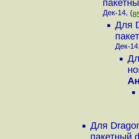
пакетны
Дек-14, (
8
Для 
паке
Дек-14,
Дл
но
А
Для Drago
пакетный 