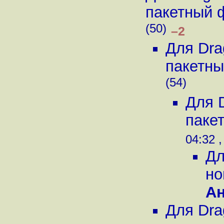
пакетный 
(50)
–2
Для Dra
пакетны
(54)
Для 
паке
04:32 ,
Дл
но
А
Для Dra