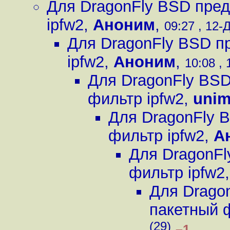
Для DragonFly BSD пред
ipfw2
,
Аноним
,
09:27 , 12-Д
Для DragonFly BSD п
ipfw2
,
Аноним
,
10:08 , 
Для DragonFly BSD
фильтр ipfw2
,
uni
Для DragonFly 
фильтр ipfw2
,
А
Для DragonFl
фильтр ipfw2
Для Drago
пакетный 
(29)
–1