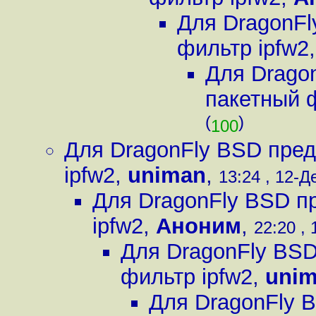
Для DragonFl
фильтр ipfw2
Для Drago
пакетный 
(
)
100
Для DragonFly BSD пред
ipfw2
,
uniman
,
13:24 , 12-Де
Для DragonFly BSD п
ipfw2
,
Аноним
,
22:20 , 
Для DragonFly BSD
фильтр ipfw2
,
uni
Для DragonFly 