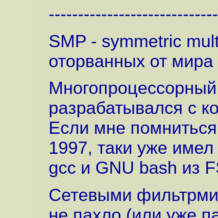
-----------------------------
SMP - symmetric mult
оторванных от мира i
Многопроцессорный 
разрабатывался с ко
Если мне помниться, 
1997, таки уже имел
gcc и GNU bash из F
Сетевыми фильтрми в
не пахло (или уже па