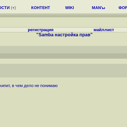
ОСТИ
(
+
)
КОНТЕНТ
WIKI
MAN'ы
ФО
регистрация
майллист
"Samba настройка прав"
кипит, в чем дело не понимаю