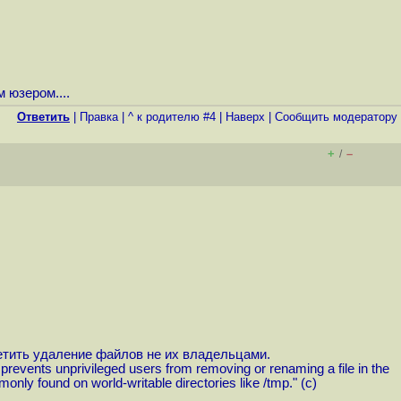
 юзером....
Ответить
|
Правка
|
^ к родителю #4
|
Наверх
|
Cообщить модератору
+
–
/
етить удаление файлов не их владельцами.
 it prevents unprivileged users from removing or renaming a file in the
ommonly found on world-writable directories like /tmp." (с)