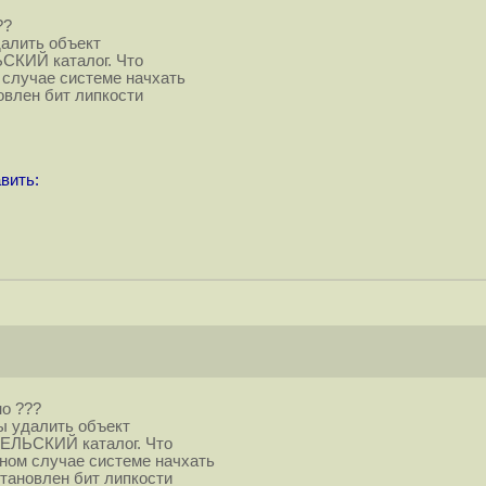
??
удалить объект
ЬСКИЙ каталог. Что
 случае системе начхать
новлен бит липкости
вить:
о ???
бы удалить объект
ТЕЛЬСКИЙ каталог. Что
нном случае системе начхать
установлен бит липкости