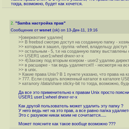
тогда, возможно, будет как хочется.
2
.
"Samba настройка прав"
Сообщение от
wsnet
(ok) on 13-Дек-11, 19:16
>[оверквотинг удален]
>> В freebsd смотрю доступ на созданную папку - хозя
>> которым я зашел, группа -wheel, владельцу доступ 7
>> остальным - 5, т.е на созданную папку выставлен
>> USER1 user1:wheel drwxr-xr-x
>> 4)Захожу под вторым юзером - user2 удаляю дире
>> в расшарке - так ведь удаляется!!! - несмотря на вс
>> в unix.
> Какие права Unix? В 1 пункте указано, что права на ка
> 777. Если создать вложенный каталог в каталоге US
> каталогу /data/share sticky-bit то тогда, возможно, буд
Да все это применительно к правам Unix просто поясни
USER1 user1:wheel drwxr-xr-x
Как другой пользователь может удалить эту папку ?
У него ведь нет на это прав, а все равно папка удаляе
Это с разумом никак моим не сочитается.....
Может поясните как такое вообще возможно ???