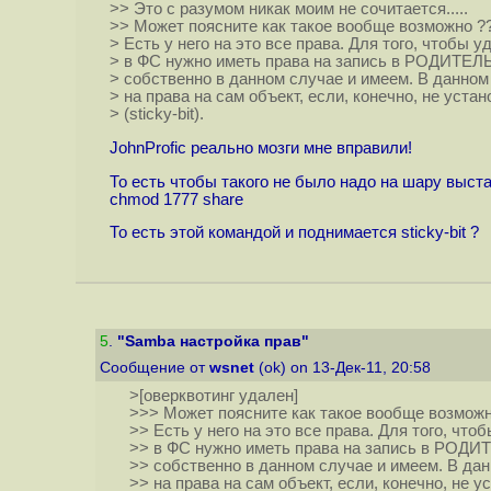
>> Это с разумом никак моим не сочитается.....
>> Может поясните как такое вообще возможно ?
> Есть у него на это все права. Для того, чтобы 
> в ФС нужно иметь права на запись в РОДИТЕЛ
> собственно в данном случае и имеем. В данном
> на права на сам объект, если, конечно, не уста
> (sticky-bit).
JohnProfic реально мозги мне вправили!
То есть чтобы такого не было надо на шару выста
chmod 1777 share
То есть этой командой и поднимается sticky-bit ?
5
.
"Samba настройка прав"
Сообщение от
wsnet
(ok) on 13-Дек-11, 20:58
>[оверквотинг удален]
>>> Может поясните как такое вообще возможн
>> Есть у него на это все права. Для того, что
>> в ФС нужно иметь права на запись в РОДИ
>> собственно в данном случае и имеем. В да
>> на права на сам объект, если, конечно, не 