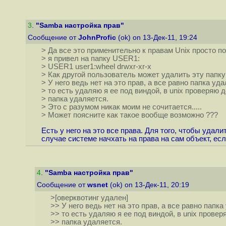
3
.
"Samba настройка прав"
Сообщение от
JohnProfic
(ok) on 13-Дек-11, 19:24
> Да все это применительно к правам Unix просто по
> я привел на папку USER1:
> USER1 user1:wheel drwxr-xr-x
> Как другой пользователь может удалить эту папку
> У него ведь нет на это прав, а все равно папка уда
> то есть удаляю я ее под виндой, в unix проверяю 
> папка удаляется.
> Это с разумом никак моим не сочитается.....
> Может поясните как такое вообще возможно ???
Есть у него на это все права. Для того, чтобы уда
случае системе начхать на права на сам объект, если,
4
.
"Samba настройка прав"
Сообщение от
wsnet
(ok) on 13-Дек-11, 20:19
>[оверквотинг удален]
>> У него ведь нет на это прав, а все равно папка
>> то есть удаляю я ее под виндой, в unix прове
>> папка удаляется.