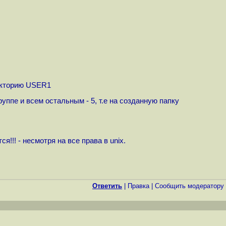
ректорию USER1
руппе и всем остальным - 5, т.е на созданную папку
!! - несмотря на все права в unix.
Ответить
|
Правка
|
Cообщить модератору