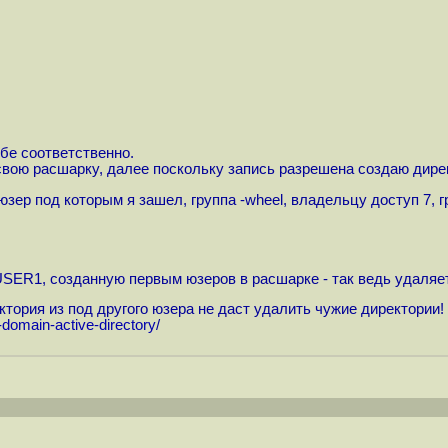
бе соответственно.
 в свою расшарку, далее поскольку запись разрешена создаю ди
юзер под которым я зашел, группа -wheel, владельцу доступ 7, г
ER1, созданную первым юзеров в расшарке - так ведь удаляется!
ктория из под другого юзера не даст удалить чужие директории!
omain-active-directory
/