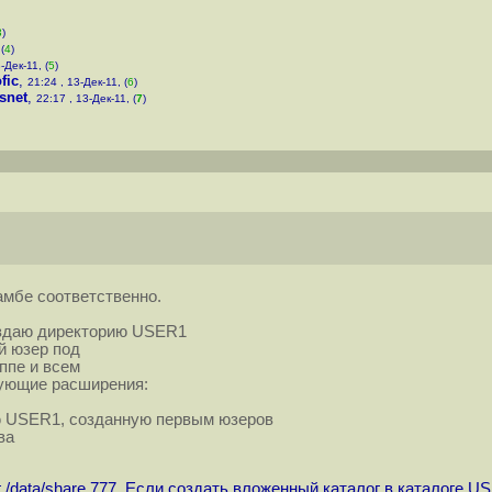
3
)
(
4
)
-Дек-11, (
5
)
fic
,
21:24 , 13-Дек-11, (
6
)
snet
,
22:17 , 13-Дек-11, (
7
)
амбе соответственно.
оздаю директорию USER1
й юзер под
уппе и всем
дующие расширения:
ию USER1, созданную первым юзеров
ва
 /data/share 777. Если создать вложенный каталог в каталоге USE