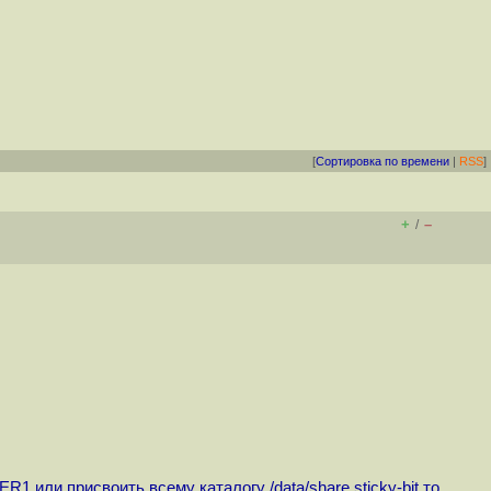
[
Сортировка по времени
|
RSS
]
+
–
/
R1 или присвоить всему каталогу /data/share sticky-bit то