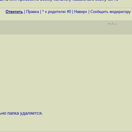
Ответить
|
Правка
|
^ к родителю #0
|
Наверх
|
Cообщить модератору
+
–
/
льно папка удаляется.