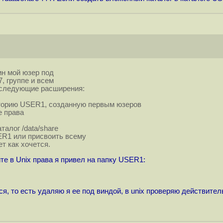
ин мой юзер под
, группе и всем
ы следующие расширения:
кторию USER1, созданную первым юзеров
е права
талог /data/share
ER1 или присвоить всему
ет как хочется.
те в Unix права я привел на папку USER1:
тся, то есть удаляю я ее под виндой, в unix проверяю действите