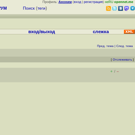
Профиль:
Аноним
(
вход
|
регистрация
)
неRU
opennet.me
РУМ
Поиск
(
теги
)
вход/выход
слежка
Пред. тема
|
След. тема
[
Отслеживать
]
+
–
/