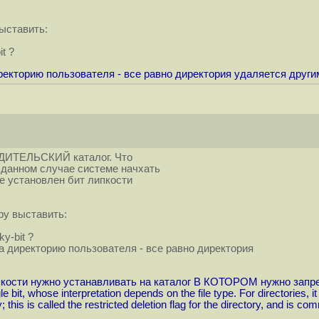
выставить:
t ?
екторию пользователя - все равно директория удаляется другим
4
ОДИТЕЛЬСКИЙ каталог. Что
 данном случае системе начхать
не установлен бит липкости
ру выставить:
y-bit ?
а директорию пользователя - все равно директория
ипкости нужно устанавливать на каталог В КОТОРОМ нужно запр
ingle bit, whose interpretation depends on the file type. For directories,
; this is called the restricted deletion flag for the directory, and is c