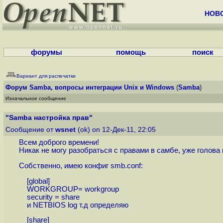
НОВ
форумы
помощь
поиск
Вариант для распечатки
Форум
Samba, вопросы интеграции Unix и Windows
(
Samba
)
Изначальное сообщение
"Samba настройка прав"
Сообщение от
wsnet
(ok) on 12-Дек-11, 22:05
Всем доброго времени!
Никак не могу разобраться с правами в самбе, уже голова 
Собственно, имею конфиг smb.conf:
[global]
WORKGROUP= workgroup
security = share
и NETBIOS log т.д определяю
[share]