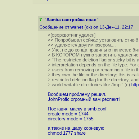
7
.
"Samba настройка прав"
Сообщение от
wsnet
(ok) on 13-Дек-11, 22:17
>[оверквотинг удален]
>> Попробывал сейчас установить стик-би
>> удаляется другим юзером....
> Упс, не до конца правильно написал: би
> В КОТОРОМ нужно запретить удаление 
> "The restricted deletion flag or sticky bit is 
> interpretation depends on the file type. For d
> users from removing or renaming a file in t
> they own the file or the directory; this is cal
> restricted deletion flag for the directory, 
> world-writable directories like /tmp." (с)
htt
Вообщем проблему решил.
JohnProfic огромный вам респект!
Поставил маску в smb.conf
create mode = 1744
directory mode = 1755
а также на шару корневую
chmod 1777 share