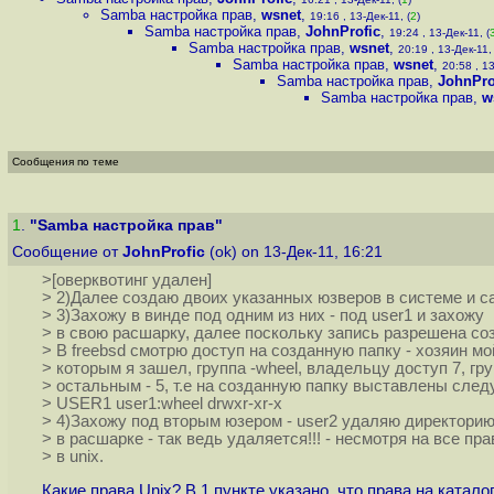
Samba настройка прав
,
wsnet
,
19:16 , 13-Дек-11, (
2
)
Samba настройка прав
,
JohnProfic
,
19:24 , 13-Дек-11, (
Samba настройка прав
,
wsnet
,
20:19 , 13-Дек-11, 
Samba настройка прав
,
wsnet
,
20:58 , 13
Samba настройка прав
,
JohnPro
Samba настройка прав
,
w
Сообщения по теме
1
.
"Samba настройка прав"
Сообщение от
JohnProfic
(ok) on 13-Дек-11, 16:21
>[оверквотинг удален]
> 2)Далее создаю двоих указанных юзверов в системе и с
> 3)Захожу в винде под одним из них - под user1 и захожу
> в свою расшарку, далее поскольку запись разрешена с
> В freebsd смотрю доступ на созданную папку - хозяин мо
> которым я зашел, группа -wheel, владельцу доступ 7, гр
> остальным - 5, т.е на созданную папку выставлены сле
> USER1 user1:wheel drwxr-xr-x
> 4)Захожу под вторым юзером - user2 удаляю директор
> в расшарке - так ведь удаляется!!! - несмотря на все пра
> в unix.
Какие права Unix? В 1 пункте указано, что права на каталог