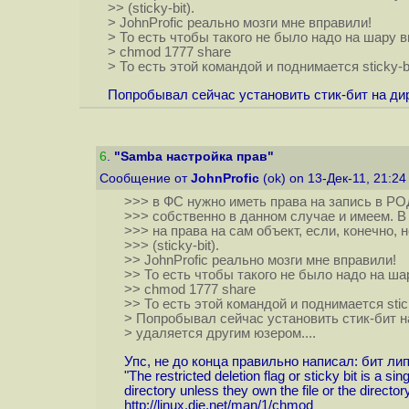
>> (sticky-bit).
> JohnProfic реально мозги мне вправили!
> То есть чтобы такого не было надо на шару 
> chmod 1777 share
> То есть этой командой и поднимается sticky-bi
Попробывал сейчас установить стик-бит на дир
6
.
"Samba настройка прав"
Сообщение от
JohnProfic
(ok) on 13-Дек-11, 21:2
>>> в ФС нужно иметь права на запись в Р
>>> собственно в данном случае и имеем. В
>>> на права на сам объект, если, конечно, 
>>> (sticky-bit).
>> JohnProfic реально мозги мне вправили!
>> То есть чтобы такого не было надо на ша
>> chmod 1777 share
>> То есть этой командой и поднимается stick
> Попробывал сейчас установить стик-бит н
> удаляется другим юзером....
Упс, не до конца правильно написал: бит л
"The restricted deletion flag or sticky bit is a s
directory unless they own the file or the directory
http://linux.die.net/man/1/chmod