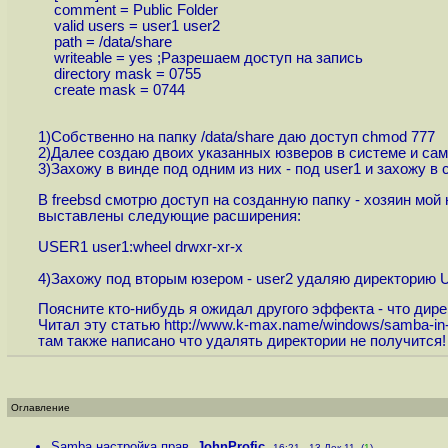
comment = Public Folder
valid users = user1 user2
path = /data/share
writeable = yes ;Разрешаем доступ на запись
directory mask = 0755
create mask = 0744
1)Собственно на папку /data/share даю доступ chmod 777
2)Далее создаю двоих указанных юзверов в системе и сам
3)Захожу в винде под одним из них - под user1 и захожу
В freebsd смотрю доступ на созданную папку - хозяин мой 
выставлены следующие расширения:
USER1 user1:wheel drwxr-xr-x
4)Захожу под вторым юзером - user2 удаляю директорию US
Поясните кто-нибудь я ожидал другого эффекта - что дире
Читал эту статью
http://www.k-max.name/windows/samba-in-d
там также написано что удалять директории не получится!
Оглавление
Samba настройка прав
,
JohnProfic
,
16:21 , 13-Дек-11, (
1
)