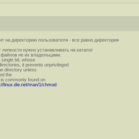
т на директорию пользователя - все равно директория
т липкости нужно устанавливать на каталог
файлов не их владельцами.
a single bit, whose
irectories, it prevents unprivileged
he directory unless
led the
and is commonly found on
p://linux.die.net/man/1/chmod