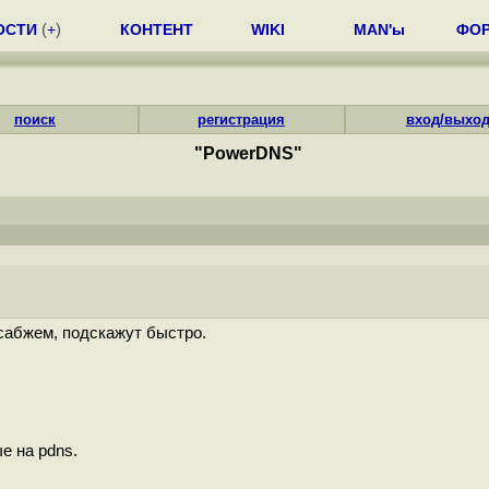
ОСТИ
(
+
)
КОНТЕНТ
WIKI
MAN'ы
ФО
поиск
регистрация
вход/выхо
"PowerDNS"
 сабжем, подскажут быстро.
е на pdns.