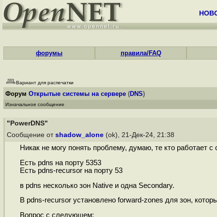
НОВ
форумы
правила/FAQ
Вариант для распечатки
Форум
Открытые системы на сервере
(
DNS
)
Изначальное сообщение
"PowerDNS"
Сообщение от
shadow_alone
(ok), 21-Дек-24, 21:38
Никак не могу понять проблему, думаю, те кто работает с
Есть pdns на порту 5353
Есть pdns-recursor на порту 53
в pdns несколько зон Native и одна Secondary.
В pdns-recursor установлено forward-zones для зон, которы
Вопрос с следующем: