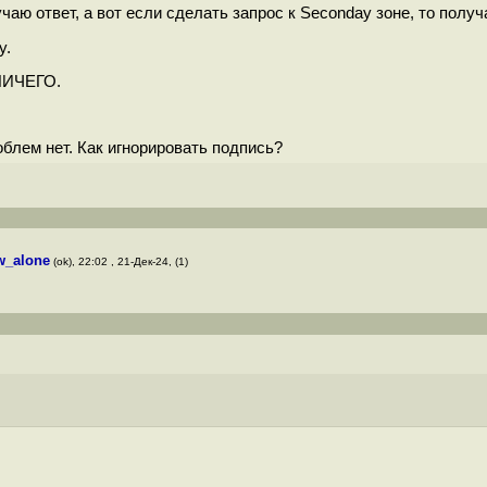
получаю ответ, а вот если сделать запрос к Seconday зоне, то п
у.
 НИЧЕГО.
блем нет. Как игнорировать подпись?
w_alone
(ok), 22:02 , 21-Дек-24, (1)