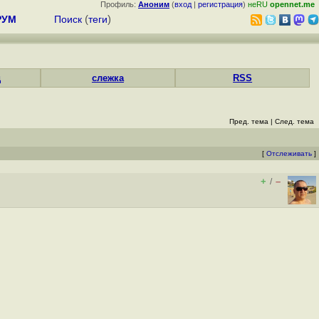
Профиль:
Аноним
(
вход
|
регистрация
)
неRU
opennet.me
РУМ
Поиск
(
теги
)
д
слежка
RSS
Пред. тема
|
След. тема
[
Отслеживать
]
+
–
/