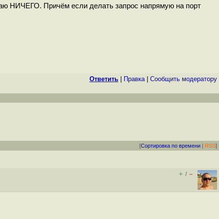
олучаю НИЧЕГО. Причём если делать запрос напрямую на порт
Ответить
|
Правка
|
Cообщить модератору
[
Сортировка по времени
|
RSS
]
+
–
/