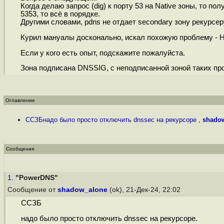
Когда делаю запрос (dig) к порту 53 на Native зоны, то 
5353, то всё в порядке.
Другими словами, pdns не отдает secondary зону рекурсер
Курил мануалы досконально, искал похожую проблему -
Если у кого есть опыт, подскажите пожалуйста.
Зона подписана DNSSIG, c неподписанной зоной таких про
Оглавление
ССЗБнадо было просто отключить dnssec на рекурсоре
,
shado
Сообщения
1.
"PowerDNS"
Сообщение от
shadow_alone
(ok), 21-Дек-24, 22:02
ССЗБ
надо было просто отключить dnssec на рекурсоре.