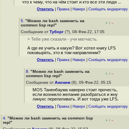
что к чему, что на чём стоит и кто все эти люди ...
Ответить
|
Правка
|
Наверх
|
Cообщить модератору
5.
"Можно ли bash заменить на
+
–
/
common lisp repl"
Сообщение от
Туборг
(?), 08-Фев-22, 17:05
> Тебе уже сказали - учи матчасть.
А где ее учить и какую? Вот хотел книгу LFS
поковырять, это в том направлении?
Ответить
|
Правка
|
Наверх
|
Cообщить модератору
8.
"Можно ли bash заменить на
+
–
/
common lisp repl"
Сообщение от
Аноним
(8), 09-Фев-22, 05:15
MOS Таненбаума наверно стоит прочесть,
если возникло желание разобраться и жну
линукс перепиливать. И вот тогда уже LFS.
Ответить
|
Правка
|
Наверх
|
Cообщить модератору
4.
"Можно ли bash заменить на common lisp
+
–
/
repl"