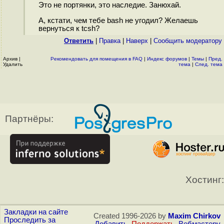
Это не портянки, это наследие. Занюхай.
А, кстати, чем тебе bash не угодил? Желаешь
вернуться к tcsh?
Ответить
|
Правка
|
Наверх
|
Cообщить модератору
Архив
|
Рекомендовать для помещения в FAQ
|
Индекс форумов
|
Темы
|
Пред.
Удалить
тема
|
След. тема
Партнёры:
Хостинг:
Закладки на сайте
Created 1996-2026 by
Maxim Chirkov
Проследить за