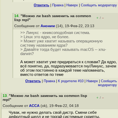
Ответить
|
Правка
|
Наверх
|
Cообщить модератору
14
.
"Можно ли bash заменить на common
+
–
/
lisp repl"
Сообщение от
Аноним
(14), 19-Фев-22, 23:13
>> Линукс - юниксоподобная система.
> Linux это ядро, не более.
> Может уже хватит называть операционную
систему названием ядра?
> Давайте тогда будет называть macOS -- xnu-
darwin?
А может хватит уже придираться к словам? Да ядро,
всё понятно, да, подразумевается гну/Линукс, зачем
об этом постоянно в каждой теме напоминать,
вместо ответов по теме
Ответить
|
Правка
|
К родителю #10
|
Наверх
|
Cообщить
модератору
13
.
"Можно ли bash заменить на common lisp
+
–
/
repl"
Сообщение от
ACCA
(ok), 19-Фев-22, 04:18
Чувак, не нужно делать свой дистр. Смени себе
дефолтный шелл и не трогай системные скрипты.