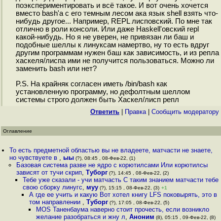
поэкспериментировать и всё такое. И вот очень хочется
вместо bash'а с его темным лесом ака язык shell взять что-
нибудь другое... Например, REPL лисповский. По мне так
отлично в роли консоли. Или даже Haskell'овский repl
какой-нибудь. Но я не уверен, не привязан ли баш и
подобные шеллы к линуксам намертво, ну то есть вдруг
другим программам нужен баш как зависимость, и из репла
хаскеля/лиспа ими не получится пользоваться. Можно ли
заменить bash или нет?
P.S. На крайняк согласен иметь /bin/bash как
установленную программу, но дефолтным шеллом
системы строго должен быть Хаскел/лисп репл
Ответить
|
Правка
|
Cообщить модератору
Оглавление
То есть предметной областью вы не владеете, матчасти не знаете,
но чувствуете в
,
ыы
(?), 08:45 , 08-Фев-22, (1)
Базовая система разве не ядро с корютилсами Или корютилсы
зависят от тучи скрип
,
Туборг
(?), 14:45 , 08-Фев-22, (2)
Тебе уже сказали - учи матчасть С таким знанием матчасти тебе
свою сборку линугс
,
муу
(?), 15:15 , 08-Фев-22, (3)
+1
А где ее учить и какую Вот хотел книгу LFS поковырять, это в
том направлении
,
Туборг
(?), 17:05 , 08-Фев-22, (5)
MOS Таненбаума наверно стоит прочесть, если возникло
желание разобраться и жну л
,
Аноним
(8), 05:15 , 09-Фев-22, (8)