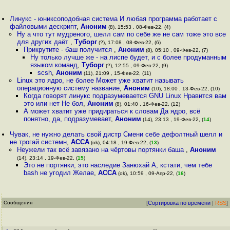
Линукс - юниксоподобная система И любая программа работает с
файловыми дескрипт
,
Аноним
(8), 15:53 , 08-Фев-22, (4)
Ну а что тут мудреного, шелл сам по себе же не сам тоже это все
для других даёт
,
Туборг
(?), 17:08 , 08-Фев-22, (6)
Прикрутите - баш получится
,
Аноним
(8), 05:10 , 09-Фев-22, (7)
Ну только лучше же - на лиспе будет, и с более продуманным
языком команд
,
Туборг
(?), 12:55 , 09-Фев-22, (9)
scsh
,
Аноним
(11), 21:09 , 15-Фев-22, (11)
Linux это ядро, не более Может уже хватит называть
операционную систему название
,
Аноним
(10), 18:00 , 13-Фев-22, (10)
Когда говорят линукс подразумевается GNU Linux Нравится вам
это или нет Не бол
,
Аноним
(8), 01:40 , 16-Фев-22, (12)
А может хватит уже придираться к словам Да ядро, всё
понятно, да, подразумевает
,
Аноним
(14), 23:13 , 19-Фев-22, (
14
)
Чувак, не нужно делать свой дистр Смени себе дефолтный шелл и
не трогай системн
,
ACCA
(ok), 04:18 , 19-Фев-22, (
13
)
Неужели так всё завязано на чёртовы портянки баша
,
Аноним
(14), 23:14 , 19-Фев-22, (
15
)
Это не портянки, это наследие Занюхай А, кстати, чем тебе
bash не угодил Желае
,
ACCA
(ok), 10:59 , 09-Апр-22, (
16
)
Сообщения
[
Сортировка по времени
|
RSS
]