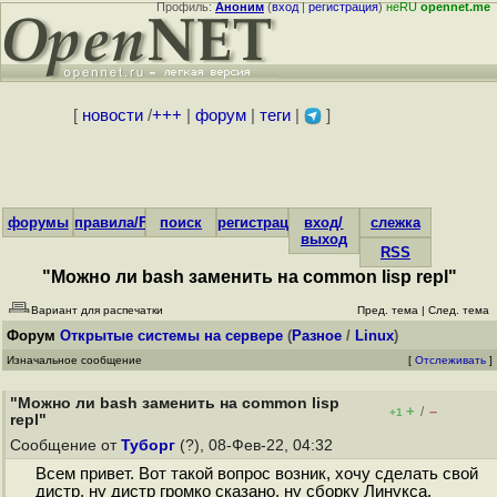
Профиль:
Аноним
(
вход
|
регистрация
)
неRU
opennet.me
[
новости
/
+++
|
форум
|
теги
|
]
форумы
правила/FAQ
поиск
регистрация
вход/
слежка
выход
RSS
"Можно ли bash заменить на common lisp repl"
Вариант для распечатки
Пред. тема
|
След. тема
Форум
Открытые системы на сервере
(
Разное
/
Linux
)
Изначальное сообщение
[
Отслеживать
]
"Можно ли bash заменить на common lisp
+
–
/
+1
repl"
Сообщение от
Туборг
(?), 08-Фев-22, 04:32
Всем привет. Вот такой вопрос возник, хочу сделать свой
дистр, ну дистр громко сказано, ну сборку Линукса,