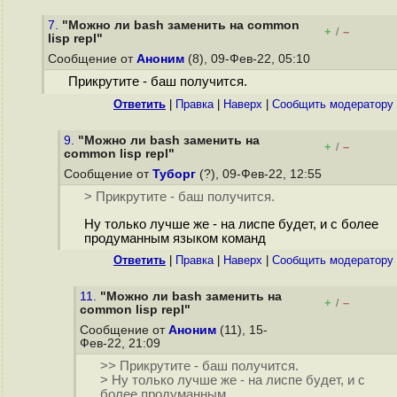
7.
"Можно ли bash заменить на common
+
–
/
lisp repl"
Сообщение от
Аноним
(8), 09-Фев-22, 05:10
Прикрутите - баш получится.
Ответить
|
Правка
|
Наверх
|
Cообщить модератору
9.
"Можно ли bash заменить на
+
–
/
common lisp repl"
Сообщение от
Туборг
(?), 09-Фев-22, 12:55
> Прикрутите - баш получится.
Ну только лучше же - на лиспе будет, и с более
продуманным языком команд
Ответить
|
Правка
|
Наверх
|
Cообщить модератору
11.
"Можно ли bash заменить на
+
–
/
common lisp repl"
Сообщение от
Аноним
(11), 15-
Фев-22, 21:09
>> Прикрутите - баш получится.
> Ну только лучше же - на лиспе будет, и с
более продуманным