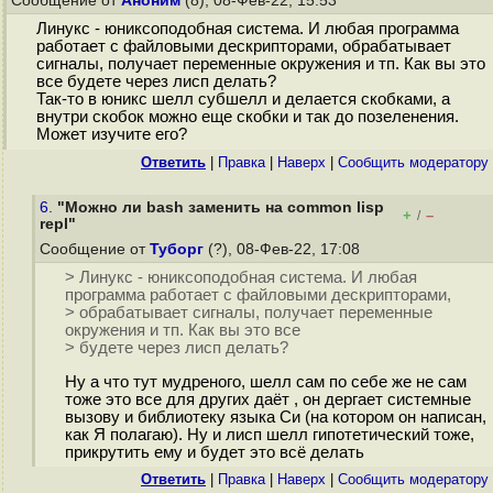
Сообщение от
Аноним
(8), 08-Фев-22, 15:53
Линукс - юниксоподобная система. И любая программа
работает с файловыми дескрипторами, обрабатывает
сигналы, получает переменные окружения и тп. Как вы это
все будете через лисп делать?
Так-то в юникс шелл субшелл и делается скобками, а
внутри скобок можно еще скобки и так до позеленения.
Может изучите его?
Ответить
|
Правка
|
Наверх
|
Cообщить модератору
6.
"Можно ли bash заменить на common lisp
+
–
/
repl"
Сообщение от
Туборг
(?), 08-Фев-22, 17:08
> Линукс - юниксоподобная система. И любая
программа работает с файловыми дескрипторами,
> обрабатывает сигналы, получает переменные
окружения и тп. Как вы это все
> будете через лисп делать?
Ну а что тут мудреного, шелл сам по себе же не сам
тоже это все для других даёт , он дергает системные
вызову и библиотеку языка Си (на котором он написан,
как Я полагаю). Ну и лисп шелл гипотетический тоже,
прикрутить ему и будет это всё делать
Ответить
|
Правка
|
Наверх
|
Cообщить модератору