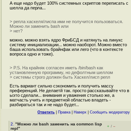
А еще надо будет 100% системных скриптов переписать с
шелла да перла...
> репла хаскеля/лиспа ими не получится пользоваться.
Можно ли заменить bash или
> нет?
можно. можно взять ядро ФриБСД и натянуть на линукс
систему инициализации... можно наоборот. Можно вместо
баша использовать брайнфак или лего (что в контексте
вопроса одно и тоже).
> P.S. На крайняк согласен иметь /bin/bash как
установленную программу, но дефолтным шеллом
> системы строго должен быть Хаскел/лисп репл
Есть вариант сильно сэкономить и получить массу
преференций. Не делаетй так. просто рассказывайте что в
ыэто сделали... внимания и уважения столько же, а
матчасть учить и предметной областью владеть -
разбираться так и не надо будет...
Ответить
|
Правка
|
Наверх
|
Cообщить модератору
2.
"Можно ли bash заменить на common lisp
+
–
/
repl"