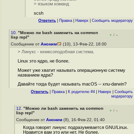
> языком команд
scsh
Ответить
|
Правка
|
Наверх
|
Cообщить модератору
10.
"Можно ли bash заменить на common
+
–
/
lisp repl"
Сообщение от
Аноним
(10), 13-Фев-22, 18:00
> Линукс - юниксоподобная система.
Linux это ядро, не более.
Может уже хватит называть операционную систему
названием ядра?
Давайте тогда будет называть macOS -- xnu-darwin?
Ответить
|
Правка
|
К родителю #4
|
Наверх
|
Cообщить
модератору
12.
"Можно ли bash заменить на common
+
–
/
lisp repl"
Сообщение от
Аноним
(8), 16-Фев-22, 01:40
Когда говорят линукс подразумевается GNU/Linux.
Нравится вам это или нет. Не более.