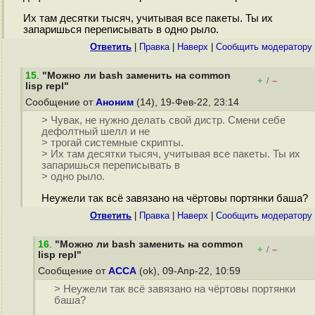
Их там десятки тысяч, учитывая все пакеты. Ты их
запаришься переписывать в одно рыло.
Ответить
|
Правка
|
Наверх
|
Cообщить модератору
15
.
"Можно ли bash заменить на common
+
–
/
lisp repl"
Сообщение от
Аноним
(14), 19-Фев-22, 23:14
> Чувак, не нужно делать свой дистр. Смени себе
дефолтный шелл и не
> трогай системные скрипты.
> Их там десятки тысяч, учитывая все пакеты. Ты их
запаришься переписывать в
> одно рыло.
Неужели так всё завязано на чёртовы портянки баша?
Ответить
|
Правка
|
Наверх
|
Cообщить модератору
16
.
"Можно ли bash заменить на common
+
–
/
lisp repl"
Сообщение от
ACCA
(ok), 09-Апр-22, 10:59
> Неужели так всё завязано на чёртовы портянки
баша?