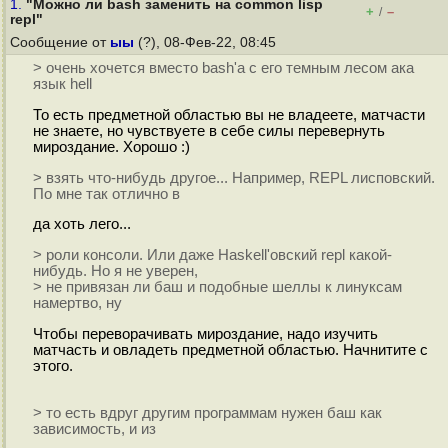
1.
"Можно ли bash заменить на common lisp
+
–
/
repl"
Сообщение от
ыы
(?), 08-Фев-22, 08:45
> очень хочется вместо bash'а с его темным лесом ака
язык hell
То есть предметной областью вы не владеете, матчасти
не знаете, но чувствуете в себе силы перевернуть
мироздание. Хорошо :)
> взять что-нибудь другое... Например, REPL лисповский.
По мне так отлично в
да хоть лего...
> роли консоли. Или даже Haskell'овский repl какой-
нибудь. Но я не уверен,
> не привязан ли баш и подобные шеллы к линуксам
намертво, ну
Чтобы переворачивать мироздание, надо изучить
матчасть и овладеть предметной областью. Начнитите с
этого.
> то есть вдруг другим программам нужен баш как
зависимость, и из