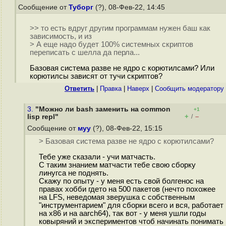
Сообщение от
Туборг
(?), 08-Фев-22, 14:45
>> то есть вдруг другим программам нужен баш как
зависимость, и из
> А еще надо будет 100% системных скриптов
переписать с шелла да перла...
Базовая система разве не ядро с корютилсами? Или
корютилсы зависят от тучи скриптов?
Ответить
|
Правка
|
Наверх
|
Cообщить модератору
3.
"Можно ли bash заменить на common
+1
+
–
lisp repl"
/
Сообщение от
муу
(?), 08-Фев-22, 15:15
> Базовая система разве не ядро с корютилсами?
Тебе уже сказали - учи матчасть.
С таким знанием матчасти тебе свою сборку
линугса не поднять.
Скажу по опыту - у меня есть свой болгенос на
правах хобби гдето на 500 пакетов (нечто похожее
на LFS, неведомая зверушка с собственным
"инструментарием" для сборки всего и вся, работает
на x86 и на aarch64), так вот - у меня ушли годы
ковыряний и экспериментов чтоб начинать понимать