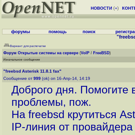
НОВОСТИ
(
+
)
КОНТ
форумы
помощь
поиск
регистр
"freebsd
Вариант для распечатки
Форум
Открытые системы на сервере
(
VoIP
/
FreeBSD
)
Изначальное сообщение
"freebsd Asterisk 11.8.1 fax"
Сообщение от
999
(ok) on 16-Апр-14, 14:19
Доброго дня. Помогите
проблемы, пож.
На freebsd крутиться Ast
IP-линия от провайдера