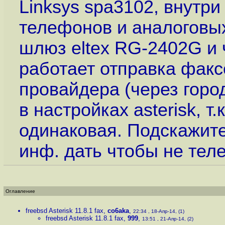
Linksys spa3102, внутри
телефонов и аналоговы
шлюз eltex RG-2402G и 
работает отправка факс
провайдера (через горо
в настройках asterisk, 
одинаковая. Подскажите
инф. дать чтобы не тел
Оглавление
freebsd Asterisk 11.8.1 fax
,
co6aka
,
22:34 , 18-Апр-14, (1)
freebsd Asterisk 11.8.1 fax
,
999
,
13:51 , 21-Апр-14, (2)