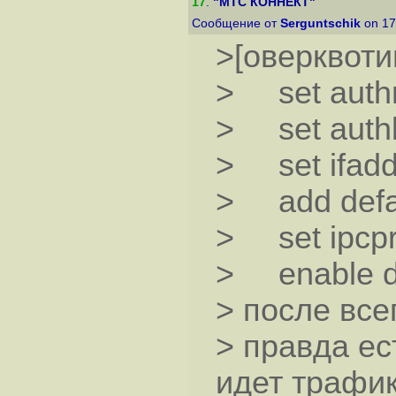
17
.
"МТС КОННЕКТ"
Сообщение от
Serguntschik
on 17
>[оверквоти
> set auth
> set authk
> set ifaddr
> add defa
> set ipcpr
> enable 
> после всег
> правда ест
идет трафик