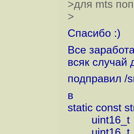
>для mts по
>
Спасибо :)
Все заработа
всяк случай
подправил /sr
в
static const s
uint16_t
uint16_t 