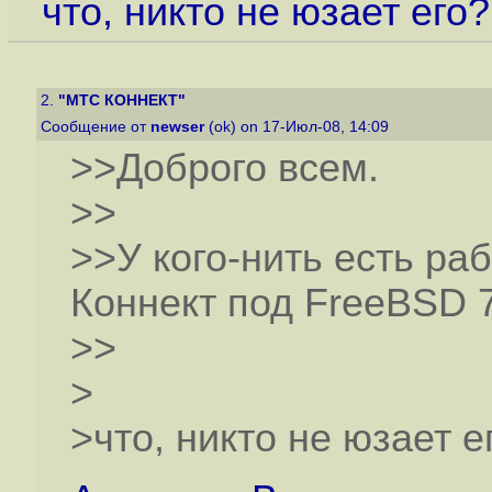
что, никто не юзает его?
2.
"МТС КОННЕКТ"
Сообщение от
newser
(ok) on 17-Июл-08, 14:09
>>Доброго всем.
>>
>>У кого-нить есть ра
Коннект под FreeBSD 
>>
>
>что, никто не юзает е