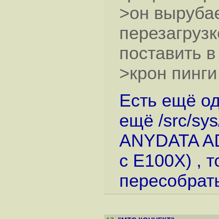
>он вырубае
перезагрузк
поставить в
>крон пинги
Есть ещё од
ещё /src/sys
ANYDATA AD
с E100X) , 
пересобрать