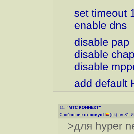
set timeout 
enable dns
disable pap
disable cha
disable mpp
add default
11.
"МТС КОННЕКТ"
Сообщение от
ponyol
(ok) on 31-
>для hyper n