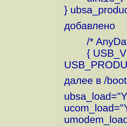
} ubsa_product
добавлено
/* AnyData
{ USB_VE
USB_PRODUC
далее в /boot
ubsa_load="
ucom_load="
umodem_loa