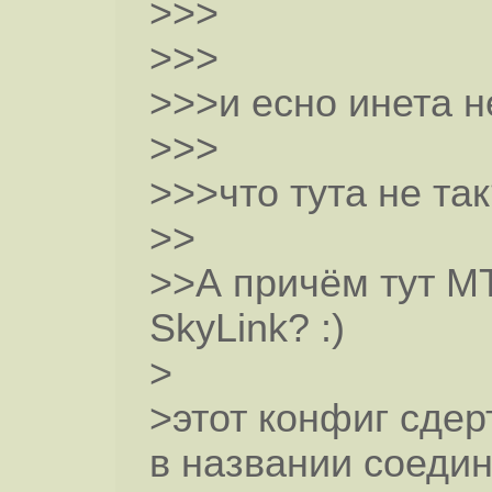
>>>
>>>
>>>и есно инета нет
>>>
>>>что тута не та
>>
>>А причём тут М
SkyLink? :)
>
>этот конфиг сдерт
в названии соеди