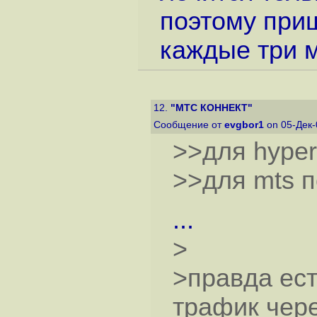
поэтому приш
каждые три м
12.
"МТС КОННЕКТ"
Сообщение от
evgbor1
on 05-Дек-
>>для hyper
>>для mts 
...
>
>правда есть
трафик чере