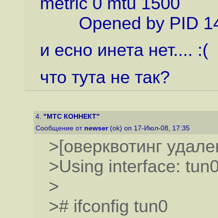
metric 0 mtu 1500
Opened by PID 1
и есно инета нет.... :(
что тута не так?
4.
"МТС КОННЕКТ"
Сообщение от
newser
(ok) on 17-Июл-08, 17:35
>[оверквотинг удале
>Using interface: tun
>
># ifconfig tun0