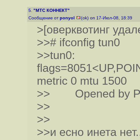
5.
"МТС КОННЕКТ"
Сообщение от
ponyol
(ok) on 17-Июл-08, 18:39
>[оверквотинг удал
>># ifconfig tun0
>>tun0:
flags=8051<UP,PO
metric 0 mtu 1500
>> Opened by PI
>>
>>
>>и есно инета нет...