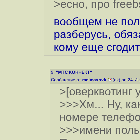
>есно, про freeb
вообщем не поль
разберусь, обяз
кому еще сгодить
9.
"МТС КОННЕКТ"
Сообщение от
melmaxnvk
(ok) on 24-И
>[оверквотинг 
>>>Хм... Ну, ка
номере телефо
>>>имени поль