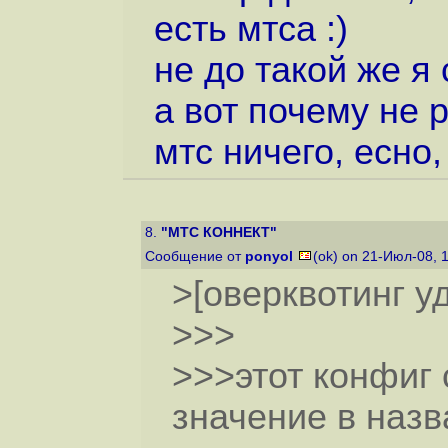
есть мтса :)
не до такой же я с
а вот почему не р
мтс ничего, есно,
8.
"МТС КОННЕКТ"
Сообщение от
ponyol
(ok) on 21-Июл-08, 
>[оверквотинг у
>>>
>>>этот конфиг с
значение в наз