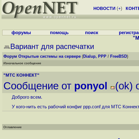
НОВОСТИ
(
+
)
КОНТ
форумы
помощь
поиск
регистр
"М
Вариант для распечатки
Форум
Открытые системы на сервере
(
Dialup, PPP
/
FreeBSD
)
Изначальное сообщение
"МТС КОННЕКТ"
Сообщение от
ponyol
(ok)
Доброго всем.
У кого-нить есть рабочий конфиг ppp.conf для МТС Коннек
Оглавление