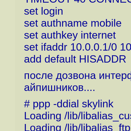
set login
set authname mobile
set authkey internet
set ifaddr 10.0.0.1/0 1
add default HISADDR
после дозвона интерф
айпишников....
# ppp -ddial skylink
Loading /lib/libalias_
Loading /lib/libalias_ft