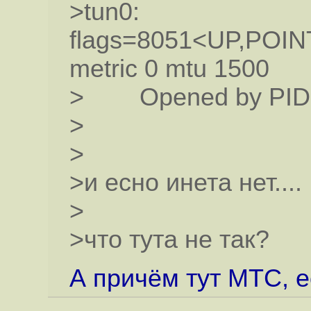
>tun0:
flags=8051<UP,PO
metric 0 mtu 1500
> Opened by PID 
>
>
>и есно инета нет.... 
>
>что тута не так?
А причём тут МТС, е