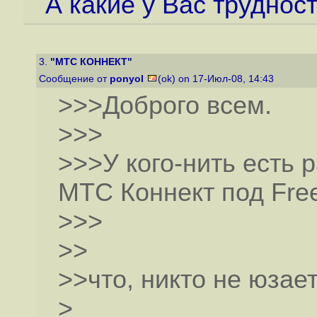
А какие у Вас труднос
3.
"МТС КОННЕКТ"
Сообщение от
ponyol
(ok) on 17-Июл-08, 14:43
>>>Доброго всем.
>>>
>>>У кого-нить есть 
МТС Коннект под Fre
>>>
>>
>>что, никто не юзает
>