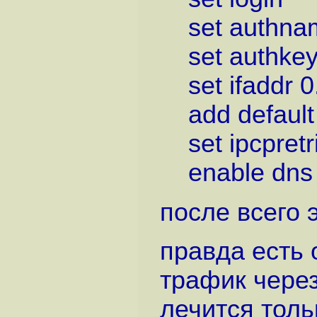
set authnam
set authkey 
set ifaddr 0.
add defaul
set ipcpretr
enable dns
после всего э
правда есть о
трафик через
лечится толь