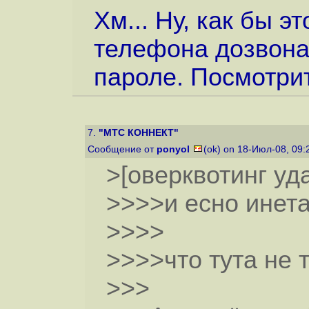
Хм... Ну, как бы э
телефона дозвона
пароле. Посмотри
7.
"МТС КОННЕКТ"
Сообщение от
ponyol
(ok) on 18-Июл-08, 09
>[оверквотинг уд
>>>>и есно инета н
>>>>
>>>>что тута не 
>>>