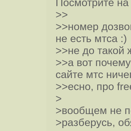
Посмотрите на
>>
>>номер дозвон
не есть мтса :)
>>не до такой ж
>>а вот почему 
сайте мтс ниче
>>есно, про fre
>
>вообщем не по
>разберусь, об