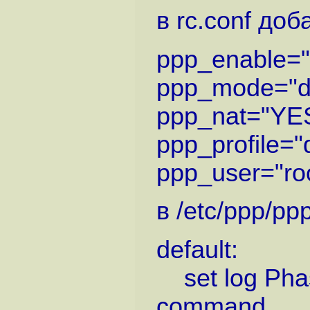
в rc.conf до
ppp_enable=
ppp_mode="dd
ppp_nat="YE
ppp_profile="d
ppp_user="ro
в /etc/ppp/pp
default:
set log Pha
command