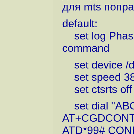
для mts попр
default:
set log Phas
command
set device /
set speed 3
set ctsrts off
set dial "AB
AT+CGDCONT=1,\
ATD*99# CON