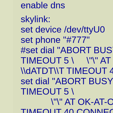
enable dns
skylink:
set device /dev/ttyU0
set phone "#777"
#set dial "ABORT B
TIMEOUT 5 \ \"\" A
\\dATDT\\T TIMEOUT
set dial "ABORT BU
TIMEOUT 5 \
\"\" AT OK-AT-OK 
TIMEOUT 40 CONNE