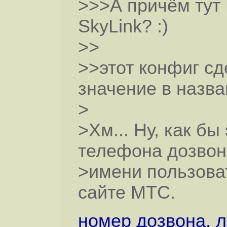
>>>А причём тут
SkyLink? :)
>>
>>этот конфиг сде
значение в назв
>
>Хм... Ну, как бы
телефона дозвон
>имени пользова
сайте МТС.
номер дозвона, л