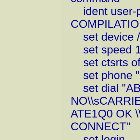
ident user-p
COMPILATIO
set device 
set speed 1
set ctsrts of
set phone "
set dial "
NO\\sCARRIE
ATE1Q0 OK \
CONNECT"
set login