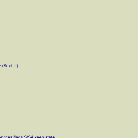
 ($ext_if)
services flags S/SA keep state