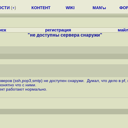
ОСТИ
(
+
)
КОНТЕНТ
WIKI
MAN'ы
ФО
иск
регистрация
майл
"не доступны сервера снаружи"
рверов (ssh,pop3,smtp) не доступен снаружи. Думал, что дело в pf,
понятно что с ними.
рект работают нормально.