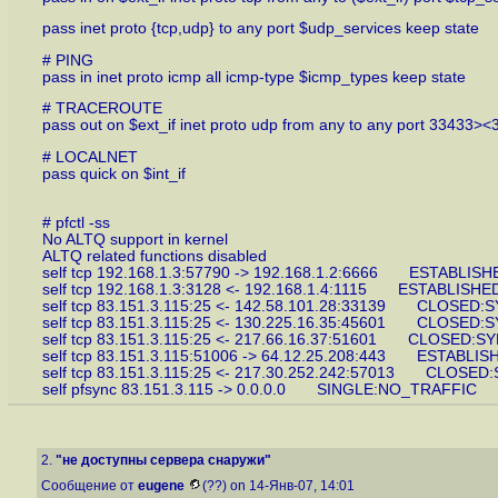
pass inet proto {tcp,udp} to any port $udp_services keep state
# PING
pass in inet proto icmp all icmp-type $icmp_types keep state
# TRACEROUTE
pass out on $ext_if inet proto udp from any to any port 33433><
# LOCALNET
pass quick on $int_if
# pfctl -ss
No ALTQ support in kernel
ALTQ related functions disabled
self tcp 192.168.1.3:57790 -> 192.168.1.2:6666 ESTABLIS
self tcp 192.168.1.3:3128 <- 192.168.1.4:1115 ESTABLISH
self tcp 83.151.3.115:25 <- 142.58.101.28:33139 CLOSED
self tcp 83.151.3.115:25 <- 130.225.16.35:45601 CLOSED
self tcp 83.151.3.115:25 <- 217.66.16.37:51601 CLOSED:
self tcp 83.151.3.115:51006 -> 64.12.25.208:443 ESTABLI
self tcp 83.151.3.115:25 <- 217.30.252.242:57013 CLOSE
self pfsync 83.151.3.115 -> 0.0.0.0 SINGLE:NO_TRAFFIC
2.
"не доступны сервера снаружи"
Сообщение от
eugene
(??) on 14-Янв-07, 14:01