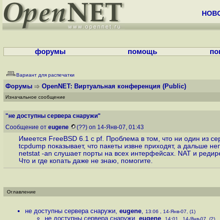
НОВ
форумы
помощь
по
Вариант для распечатки
Форумы
OpenNET: Виртуальная конференция
(Public)
Изначальное сообщение
"не доступны сервера снаружи"
Сообщение от
eugene
(??) on 14-Янв-07, 01:43
Имеется FreeBSD 6.1 с pf. Проблема в том, что ни один из се
tcpdump показывает, что пакеты извне приходят, а дальше не
netstat -an слушает порты на всех интерфейсах. NAT и реди
Что и где копать даже не знаю, помогите.
Оглавление
не доступны сервера снаружи
,
eugene
,
13:06 , 14-Янв-07, (1)
не доступны сервера снаружи
,
eugene
,
14:01 , 14-Янв-07, (2)