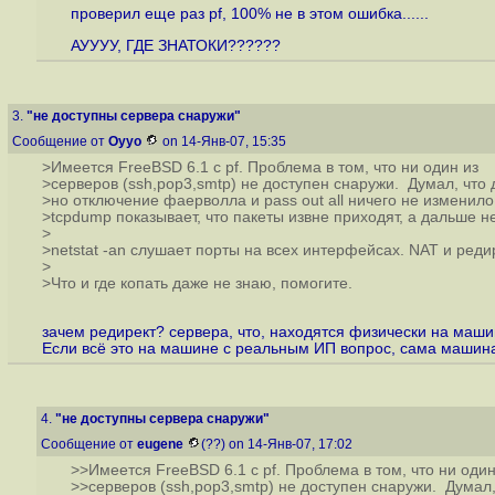
проверил еще раз pf, 100% не в этом ошибка......
АУУУУ, ГДЕ ЗНАТОКИ??????
3.
"не доступны сервера снаружи"
Сообщение от
Oyyo
on 14-Янв-07, 15:35
>Имеется FreeBSD 6.1 с pf. Проблема в том, что ни один из
>серверов (ssh,pop3,smtp) не доступен снаружи. Думал, что д
>но отключение фаерволла и pass out all ничего не изменило
>tcpdump показывает, что пакеты извне приходят, а дальше н
>
>netstat -an слушает порты на всех интерфейсах. NAT и ред
>
>Что и где копать даже не знаю, помогите.
зачем редирект? сервера, что, находятся физически на маши
Если всё это на машине с реальным ИП вопрос, сама машин
4.
"не доступны сервера снаружи"
Сообщение от
eugene
(??) on 14-Янв-07, 17:02
>>Имеется FreeBSD 6.1 с pf. Проблема в том, что ни один
>>серверов (ssh,pop3,smtp) не доступен снаружи. Думал, 