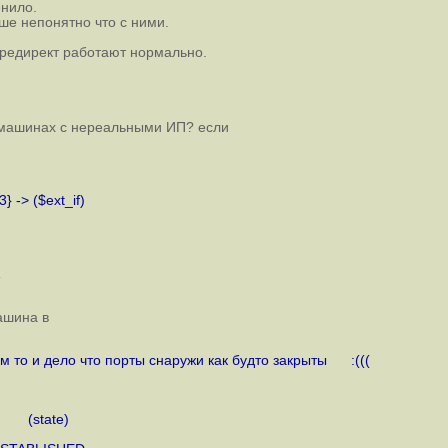
енило.
ьше непонятно что с ними.
и редирект работают нормально.
а машинах с нереальными ИП? если
} -> ($ext_if)
1
ашина в
ом то и дело что порты снаружи как будто закрыты :(((
s (state)