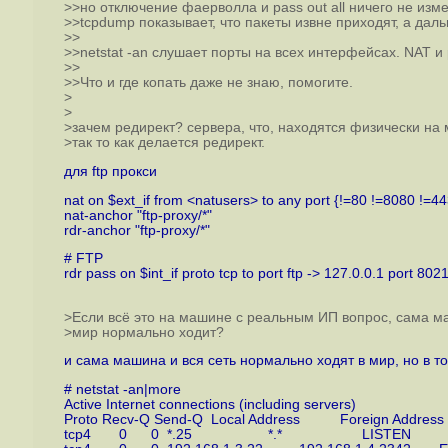
>>но отключение фаерволла и pass out all ничего не изм
>>tcpdump показывает, что пакеты извне приходят, а дал
>>
>>netstat -an слушает порты на всех интерфейсах. NAT 
>>
>>Что и где копать даже не знаю, помогите.
>
>
>зачем редирект? сервера, что, находятся физически н
>так то как делается редирект.
для ftp прокси
nat on $ext_if from <natusers> to any port {!=80 !=8080 !=443
nat-anchor "ftp-proxy/*"
rdr-anchor "ftp-proxy/*"
# FTP
rdr pass on $int_if proto tcp to port ftp -> 127.0.0.1 port 802
>Если всё это на машине с реальным ИП вопрос, сама м
>мир нормально ходит?
и сама машина и вся сеть нормально ходят в мир, но в т
# netstat -an|more
Active Internet connections (including servers)
Proto Recv-Q Send-Q Local Address Foreign Addres
tcp4 0 0 *.25 *.* LISTEN