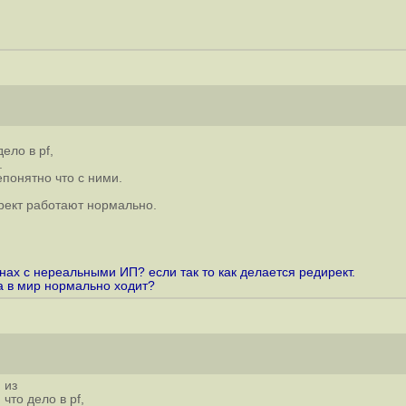
ело в pf,
.
епонятно что с ними.
ирект работают нормально.
нах с нереальными ИП? если так то как делается редирект.
а в мир нормально ходит?
 из
что дело в pf,