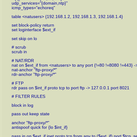
udp_services="{domain,ntp}"
icmp_types="echoreq"
table <natusers> {192.168.1.2, 192.168.1.3, 192.168.1.4}
set block-policy return
set loginterface $ext_if
set skip on lo
# scrub
scrub in
# NAT/RDR
nat on $ext_if from <natusers> to any port {!=80 !=8080 !=443} ->
nat-anchor "ftp-proxy/*"
rdr-anchor "ftp-proxy/*"
# FTP
rdr pass on $int_if proto tcp to port ftp -> 127.0.0.1 port 8021
# FILTER RULES
block in log
pass out keep state
anchor "ftp-proxy/*"
antispoof quick for {lo $int_if}
pass in on $ext_if inet proto tcp from any to ($ext_if) port $tcp_