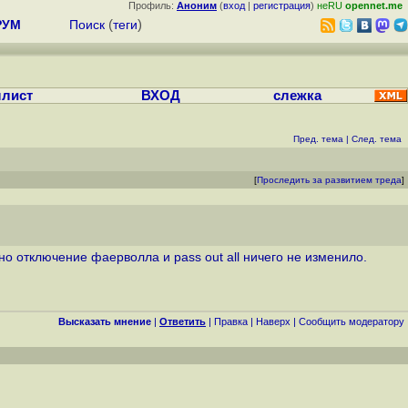
Профиль:
Аноним
(
вход
|
регистрация
)
неRU
opennet.me
РУМ
Поиск
(
теги
)
лист
ВХОД
слежка
Пред. тема
|
След. тема
[
Проследить за развитием треда
]
 но отключение фаерволла и pass out all ничего не изменило.
Высказать мнение
|
Ответить
|
Правка
|
Наверх
|
Cообщить модератору