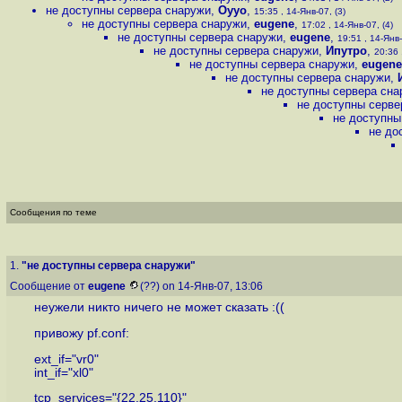
не доступны сервера снаружи
,
Oyyo
,
15:35 , 14-Янв-07, (3)
не доступны сервера снаружи
,
eugene
,
17:02 , 14-Янв-07, (4)
не доступны сервера снаружи
,
eugene
,
19:51 , 14-Янв-
не доступны сервера снаружи
,
Ипутро
,
20:36 
не доступны сервера снаружи
,
eugene
не доступны сервера снаружи
,
не доступны сервера сна
не доступны серве
не доступны
не до
Сообщения по теме
1.
"не доступны сервера снаружи"
Сообщение от
eugene
(??) on 14-Янв-07, 13:06
неужели никто ничего не может сказать :((
привожу pf.conf:
ext_if="vr0"
int_if="xl0"
tcp_services="{22,25,110}"