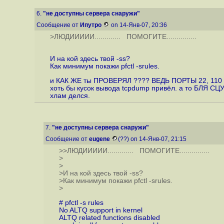
6.
"не доступны сервера снаружи"
Сообщение от
Ипутро
on 14-Янв-07, 20:36
>ЛЮДИИИИИ............. ПОМОГИТЕ...............
И на кой здесь твой -ss?
Как минимум покажи pfctl -srules.
и КАК ЖЕ ты ПРОВЕРЯЛ ???? ВЕДЬ ПОРТЫ 22, 11
хоть бы кусок вывода tcpdump привёл. а то БЛЯ СЦУ
хлам делся.
7.
"не доступны сервера снаружи"
Сообщение от
eugene
(??) on 14-Янв-07, 21:15
>>ЛЮДИИИИИ............. ПОМОГИТЕ...............
>
>
>И на кой здесь твой -ss?
>Как минимум покажи pfctl -srules.
>
# pfctl -s rules
No ALTQ support in kernel
ALTQ related functions disabled