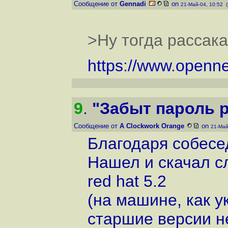
Сообщение от
Gennadi
on
21-Май-04, 10:52 
>Ну тогда рассака
https://www.openn
9
.
"Забыт пароль ру
Сообщение от
A Clockwork Orange
on
21-Май
Благодаря собес
Нашел и скачал с
red hat 5.2
(на машине, как 
старшие версии не