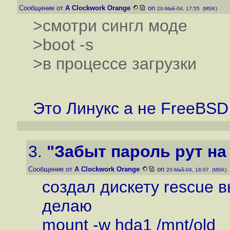
Сообщение от
A Clockwork Orange
on
20-Май-04, 17:55 (MSK)
>смотри сингл моде
>boot -s
>в процессе загрузки
Это Линукс а не FreeBSD
3.
"Забыт пароль рут на 
Сообщение от
A Clockwork Orange
on
20-Май-04, 18:07 (MSK)
создал дискету rescue
делаю
mount -w hda1 /mnt/old