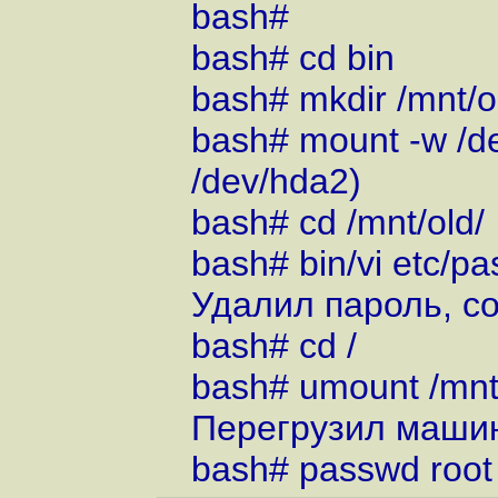
bash#
bash# cd bin
bash# mkdir /mnt/o
bash# mount -w /de
/dev/hda2)
bash# cd /mnt/old/
bash# bin/vi etc/p
Удалил пароль, с
bash# cd /
bash# umount /mnt
Перегрузил машин
bash# passwd root