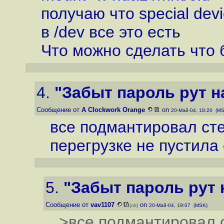
получаю что special devi
в /dev все это есть
Что можно сделать что 
4.
"Забыт пароль рут на
Сообщение от
A Clockwork Orange
on
20-Май-04, 18:20 (M
все подмантировал сте
перегрузке не пустила
5.
"Забыт пароль рут н
Сообщение от
vav1107
on
(ok)
20-Май-04, 19:07 (MSK)
>все подмантировал с