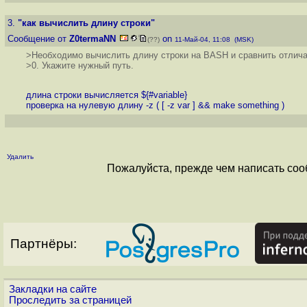
3.
"как вычислить длину строки"
Сообщение от
Z0termaNN
on
(??)
11-Май-04, 11:08 (MSK)
>Необходимо вычислить длину строки на BASH и сравнить отлича
>0. Укажите нужный путь.
длина строки вычисляется ${#variable}
проверка на нулевую длину -z ( [ -z var ] && make something )
Удалить
Пожалуйста, прежде чем написать соо
Партнёры:
Закладки на сайте
Проследить за страницей