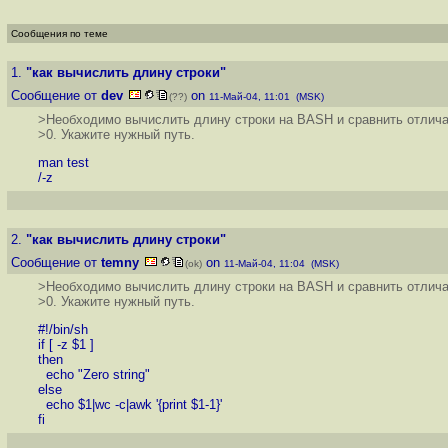
Сообщения по теме
1.
"как вычислить длину строки"
Сообщение от
dev
on
(??)
11-Май-04, 11:01 (MSK)
>Необходимо вычислить длину строки на BASH и сравнить отлича
>0. Укажите нужный путь.
man test
/-z
2.
"как вычислить длину строки"
Сообщение от
temny
on
(ok)
11-Май-04, 11:04 (MSK)
>Необходимо вычислить длину строки на BASH и сравнить отлича
>0. Укажите нужный путь.
#!/bin/sh
if [ -z $1 ]
then
echo "Zero string"
else
echo $1|wc -c|awk '{print $1-1}'
fi