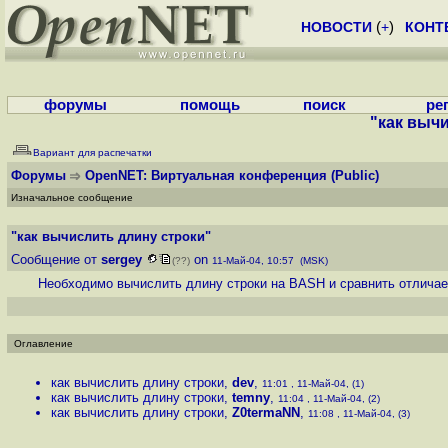
НОВОСТИ
(
+
)
КОНТ
форумы
помощь
поиск
ре
"как выч
Вариант для распечатки
Форумы
OpenNET: Виртуальная конференция
(Public)
Изначальное сообщение
"как вычислить длину строки"
Сообщение от
sergey
on
(??)
11-Май-04, 10:57 (MSK)
Необходимо вычислить длину строки на BASH и сравнить отличает
Оглавление
как вычислить длину строки
,
dev
,
11:01 , 11-Май-04, (1)
как вычислить длину строки
,
temny
,
11:04 , 11-Май-04, (2)
как вычислить длину строки
,
Z0termaNN
,
11:08 , 11-Май-04, (3)