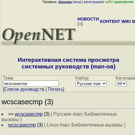
Профиль:
Аноним
(
вход
|
регистрация
)
неRU
opennet.me
НОВОСТИ
КОНТЕНТ
WIKI
M
(
+
)
Интерактивная система просмотра
системных руководств (man-ов)
Тема
Набор
Категори
[
Cписок руководств
|
Печать
]
wcscasecmp (3)
>>
wcscasecmp
(3)
( Русские man: Библиотечные
вызовы )
wcscasecmp
(3)
( Linux man: Библиотечные вызовы )