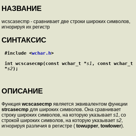
НАЗВАНИЕ
wcscasecmp - сравнивает две строки широких символов,
игнорируя их регистр
СИНТАКСИС
#include <
wchar.h
>
int wcscasecmp(const wchar_t *
s1
, const wchar_t 
*
s2
);
ОПИСАНИЕ
Функция
wcscasecmp
является эквивалентом функции
strcasecmp
для широких символов. Она сравнивает
строку широких символов, на которую указывает
s1
, со
строкой широких символов, на которую указывает
s2
,
игнорируя различия в регистре (
towupper
,
towlower
).