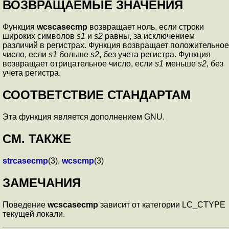
ВОЗВРАЩАЕМЫЕ ЗНАЧЕНИЯ
Функция
wcscasecmp
возвращает ноль, если строки
широких символов
s1
и
s2
равны, за исключением
различий в регистрах. Функция возвращает положительное
число, если
s1
больше
s2
, без учета регистра. Функция
возвращает отрицательное число, если
s1
меньше
s2
, без
учета регистра.
СООТВЕТСТВИЕ СТАНДАРТАМ
Эта функция является дополнением GNU.
СМ. ТАКЖЕ
strcasecmp
(3),
wcscmp
(3)
ЗАМЕЧАНИЯ
Поведение
wcscasecmp
зависит от категории LC_CTYPE
текущей локали.