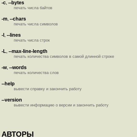
-c
,
--bytes
печать числа байтов
-m
,
--chars
печать числа символов
-l
,
--lines
печать числа строк
-L
,
--max-line-length
печать количества символов в самой длинной строке
-w
,
--words
печать количества слов
--help
вывести справку и закончить работу
--version
вывести информацию о версии и закончить работу
АВТОРЫ