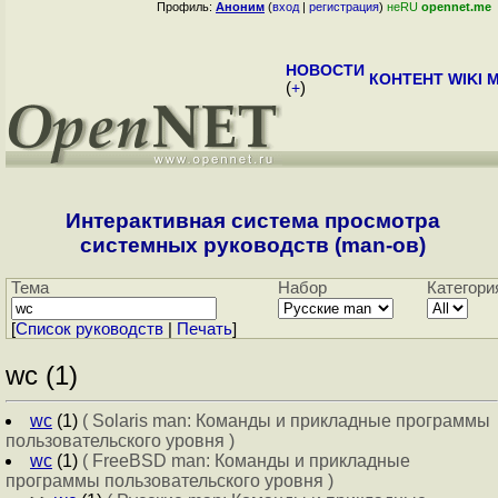
Профиль:
Аноним
(
вход
|
регистрация
)
неRU
opennet.me
НОВОСТИ
КОНТЕНТ
WIKI
M
(
+
)
Интерактивная система просмотра
системных руководств (man-ов)
Тема
Набор
Категори
[
Cписок руководств
|
Печать
]
wc (1)
wc
(1)
( Solaris man: Команды и прикладные программы
пользовательского уровня )
wc
(1)
( FreeBSD man: Команды и прикладные
программы пользовательского уровня )