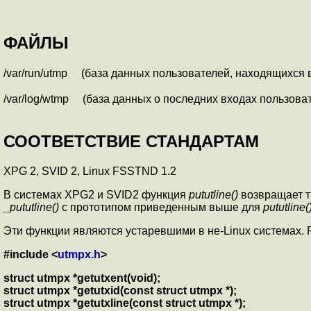
ФАЙЛЫ
/var/run/utmp
(база данных пользователей, находящихся 
/var/log/wtmp
(база данных о последних входах пользоват
СООТВЕТСТВИЕ СТАНДАРТАМ
XPG 2, SVID 2, Linux FSSTND 1.2
В системах XPG2 и SVID2 функция
pututline()
возвращает ти
_pututline()
с прототипом приведенным выше для
pututline(
Эти функции являются устаревшими в не-Linux системах. P
#include <
utmpx.h
>
struct utmpx *getutxent(void);
struct utmpx *getutxid(const struct utmpx *);
struct utmpx *getutxline(const struct utmpx *);