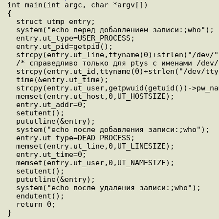
int main(int argc, char *argv[])

{

  struct utmp entry;

  system("echo перед добавлением записи:;who");

  entry.ut_type=USER_PROCESS;

  entry.ut_pid=getpid();

  strcpy(entry.ut_line,ttyname(0)+strlen("/dev/"));

  /* справедливо только для ptys с именами /dev/tty[pqr][0-9a-z] */

  strcpy(entry.ut_id,ttyname(0)+strlen("/dev/tty"));

  time(&entry.ut_time);

  strcpy(entry.ut_user,getpwuid(getuid())->pw_name);

  memset(entry.ut_host,0,UT_HOSTSIZE);

  entry.ut_addr=0;

  setutent();

  pututline(&entry);

  system("echo после добавления записи:;who");

  entry.ut_type=DEAD_PROCESS;

  memset(entry.ut_line,0,UT_LINESIZE);

  entry.ut_time=0;

  memset(entry.ut_user,0,UT_NAMESIZE);

  setutent();

  pututline(&entry);

  system("echo после удаления записи:;who");

  endutent();

  return 0;
