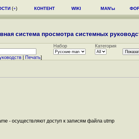
ОСТИ
(
+
)
КОНТЕНТ
WIKI
MAN'ы
ФО
вная система просмотра системных руководст
Набор
Категория
уководств
|
Печать
]
 utmpname - осуществляют доступ к записям файла utmp