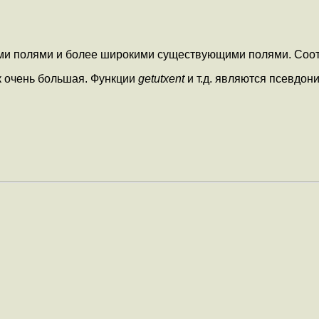
ми полями и более широкими существующими полями. Со
к очень большая. Функции
getutxent
и т.д. являются псевдо