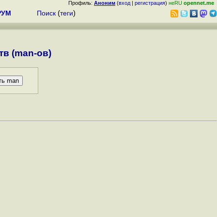
Профиль:
Аноним
(
вход
|
регистрация
)
неRU
opennet.me
РУМ
Поиск
(
теги
)
в (man-ов)