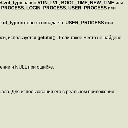
ut
->ut_type
равно
RUN_LVL
,
BOOT_TIME
,
NEW_TIME
или
T_PROCESS
,
LOGIN_PROCESS
,
USER_PROCESS
или
ле
ut_type
которых совпадает с
USER_PROCESS
или
иси, используется
getutid
() . Если такое место не найдено,
ении и NULL при ошибке.
нала. Для использования его в реальном приложении