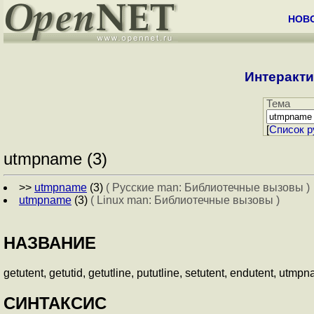
НОВ
Интеракти
Тема
[
Cписок р
utmpname (3)
>>
utmpname
(3)
( Русские man: Библиотечные вызовы )
utmpname
(3)
( Linux man: Библиотечные вызовы )
НАЗВАНИЕ
getutent, getutid, getutline, pututline, setutent, endutent,
СИНТАКСИС