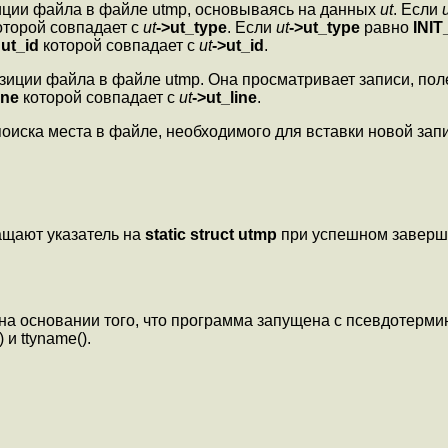
зиции файла в файле utmp, основываясь на данных
ut
. Если
торой совпадает с
ut
->ut_type
. Если
ut
->ut_type
равно
INI
е
ut_id
которой совпадает с
ut
->ut_id
.
позиции файла в файле utmp. Она просматривает записи, по
ine
которой совпадает с
ut
->ut_line
.
поиска места в файле, необходимого для вставки новой зап
ращают указатель на
static struct utmp
при успешном заверш
на основании того, что программа запущена с псевдотерми
и ttyname().