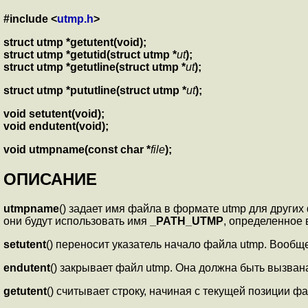
#include <
utmp.h
>
struct utmp *getutent(void);
struct utmp *getutid(struct utmp *
ut
);
struct utmp *getutline(struct utmp *
ut
);
struct utmp *pututline(struct utmp *
ut
);
void setutent(void);
void endutent(void);
void utmpname(const char *
file
);
ОПИСАНИЕ
utmpname
() задает имя файла в формате utmp для других
они будут использовать имя
_PATH_UTMP
, определенное
setutent
() переносит указатель начало файла utmp. Вооб
endutent
() закрывает файл utmp. Она должна быть вызван
getutent
() считывает строку, начиная с текущей позиции ф