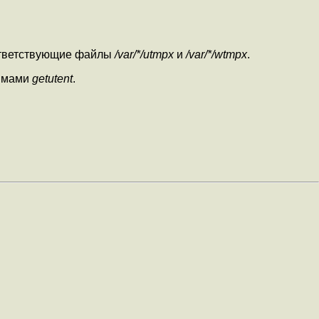
ответствующие файлы
/var/*/utmpx
и
/var/*/wtmpx
.
нимами
getutent
.