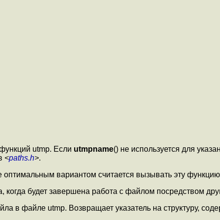
 функций utmp. Если
utmpname
() не используется для указ
 в
<
paths.h
>
.
ще оптимальным вариантом считается вызывать эту функци
а, когда будет завершена работа с файлом посредством дру
айла в файле utmp. Возвращает указатель на структуру, сод