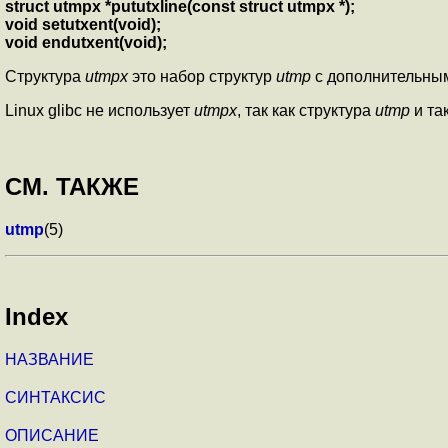
struct utmpx *pututxline(const struct utmpx *);
void setutxent(void);
void endutxent(void);
Структура
utmpx
это набор структур
utmp
с дополнительны
Linux glibc не использует
utmpx
, так как структура
utmp
и та
СМ. ТАКЖЕ
utmp
(5)
Index
НАЗВАНИЕ
СИНТАКСИС
ОПИСАНИЕ