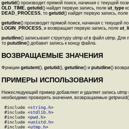
getutid
() производит прямой поиск, начиная с текущей по
OLD_TIME
,
getutid
() найдет первую запись, поле
ut_type
ко
DEAD_PROCESS
, то
getutid
() найдет первую запись, пол
getutline
() производит прямой поиск, начиная с текущей 
LOGIN_PROCESS
, и возвращает первую запись, поле
ut_l
pututline
() записывает структуру utmp
ut
в файл utmp. Для 
то
pututline
() добавит запись к концу файла.
ВОЗВРАЩАЕМЫЕ ЗНАЧЕНИЯ
Функции
getutent
(),
getutid
(),
getutline
() и
pututline
() возв
ПРИМЕРЫ ИСПОЛЬЗОВАНИЯ
Hижеследующий пример добавляет и удаляет запись utmp 
необходимо проверить значения, возвращаемые getpwuid() 
#include <
string.h
>

#include <
stdlib.h
>

#include <
pwd.h
>

#include <
unistd.h
>

#include <
utmp.h
>
