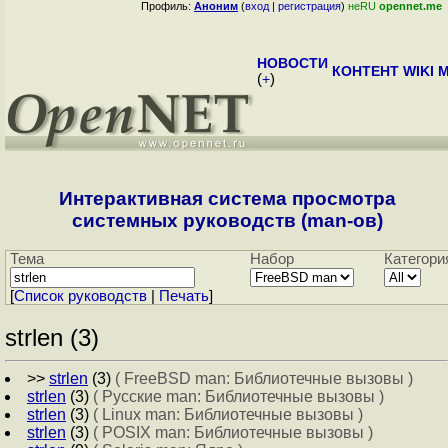
Профиль:
Аноним
(
вход
|
регистрация
)
неRU
opennet.me
НОВОСТИ
КОНТЕНТ
WIKI
M
(
+
)
Интерактивная система просмотра
системных руководств (man-ов)
Тема
Набор
Категори
[
Cписок руководств
|
Печать
]
strlen (3)
>>
strlen
(3)
( FreeBSD man: Библиотечные вызовы )
strlen
(3)
( Русские man: Библиотечные вызовы )
strlen
(3)
( Linux man: Библиотечные вызовы )
strlen
(3)
( POSIX man: Библиотечные вызовы )