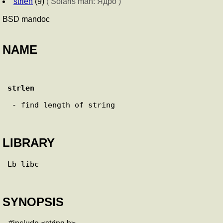
strlen
(9)
( Solaris man: Ядро )
BSD mandoc
NAME
strlen
 - find length of string

LIBRARY
Lb libc

SYNOPSIS