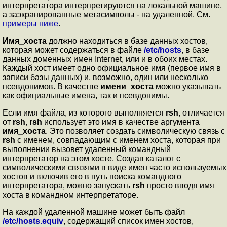
интерпретатора интерпретируются на локальной машине,
а заэкранированные метасимволы - на удаленной. См.
примеры ниже
.
Имя_хоста
должно находиться в базе данных хостов,
которая может содержаться в файле
/etc/hosts
, в базе
данных доменных имен Internet, или и в обоих местах.
Каждый хост имеет одно официальное имя (первое имя в
записи базы данных) и, возможно, один или несколько
псевдонимов. В качестве
имени_хоста
можно указывать
как официальные имена, так и псевдонимы.
Если имя файла, из которого выполняется
rsh
, отличается
от
rsh
,
rsh
использует это имя в качестве аргумента
имя_хоста
. Это позволяет создать символическую связь с
rsh
с именем, совпадающим с именем хоста, которая при
выполнении вызовет удаленный командный
интерпретатор на этом хосте. Создав каталог с
символическими связями в виде имен часто используемых
хостов и включив его в путь поиска командного
интерпретатора, можно запускать
rsh
просто вводя имя
хоста в командном интерпретаторе.
На каждой удаленной машине может быть файл
/etc/hosts.equiv
, содержащий список имен хостов,