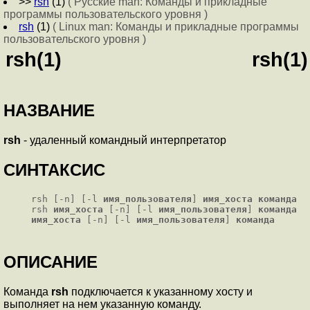
>>
rsh
(1)
( Русские man: Команды и прикладные
программы пользовательского уровня )
rsh
(1)
( Linux man: Команды и прикладные программы
пользовательского уровня )
rsh(1)
rsh(1)
НАЗВАНИЕ
rsh
- удаленный командный интерпретатор
СИНТАКСИС
rsh [-n] [-l
имя_пользователя
]
имя_хоста
команда
rsh
имя_хоста
[-n] [-l
имя_пользователя
]
команда
имя_хоста
[-n] [-l
имя_пользователя
]
команда
ОПИСАНИЕ
Команда
rsh
подключается к указанному хосту и
выполняет на нем указанную команду.