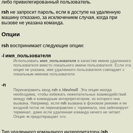
либо привилегированный пользователь.
rsh
не запросит пароль, если в доступе на удаленную
машину отказано, за исключением случая, когда при
вызове не указана команда.
Опции
rsh
воспринимает следующие опции:
-l имя_пользователя
Использовать
имя_пользователя
в качестве имени удаленного
пользователя вместо локального имени пользователя. Если эта
опция не указана, имя удаленного пользователя совпадает с
локальным именем пользователя.
-n
Перенаправить ввод
rsh
в
/dev/null
. Эта опция иногда
необходима, чтобы избежать нежелательных взаимодействий
между
rsh
и командным интерпретатором, из которого она
вызвана. Например, если
rsh
вызвана в фоновом режиме и ее
входной поток не перенаправлен с терминала, она заблокирует
терминал, даже если удаленная команда ничего не читает.
Опция
-n
предотвращает это.
Тип удаленного командного интерпретатора (
sh
,