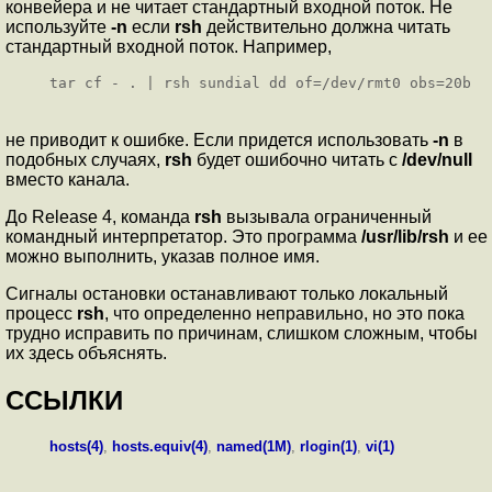
конвейера и не читает стандартный входной поток. Не
используйте
-n
если
rsh
действительно должна читать
стандартный входной поток. Например,
tar cf - . | rsh sundial dd of=/dev/rmt0 obs=20b
не приводит к ошибке. Если придется использовать
-n
в
подобных случаях,
rsh
будет ошибочно читать с
/dev/null
вместо канала.
До Release 4, команда
rsh
вызывала ограниченный
командный интерпретатор. Это программа
/usr/lib/rsh
и ее
можно выполнить, указав полное имя.
Сигналы остановки останавливают только локальный
процесс
rsh
, что определенно неправильно, но это пока
трудно исправить по причинам, слишком сложным, чтобы
их здесь объяснять.
ССЫЛКИ
hosts(4)
,
hosts.equiv(4)
,
named(1M)
,
rlogin(1)
,
vi(1)