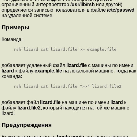
ограниченный интерпретатор
/usr/lib/rsh
или другой)
определяется записью пользователя в файле
/etc/passwd
на удаленной системе.
Примеры
Команда:
rsh lizard cat lizard.file >> example.file
добавляет удаленный файл
lizard.file
с машины по имени
lizard
к файлу
example.file
на локальной машине, тогда как
команда:
rsh lizard cat lizard.file ">>" lizard.file2
добавляет файл
lizard.file
на машине по имени
lizard
к
файлу
lizard.file2
, который находится на той же машине
lizard.
Предупреждения
Если система указана в
hosts.equiv
, ее защита должна