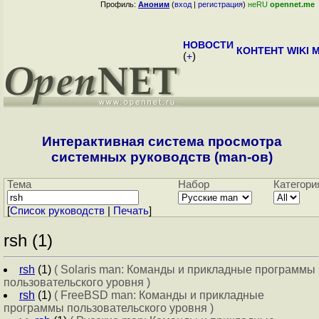
Профиль:
Аноним
(
вход
|
регистрация
)
неRU
opennet.me
НОВОСТИ
КОНТЕНТ
WIKI
M
(
+
)
Интерактивная система просмотра
системных руководств (man-ов)
Тема
Набор
Категори
[
Cписок руководств
|
Печать
]
rsh (1)
rsh
(1)
( Solaris man: Команды и прикладные программы
пользовательского уровня )
rsh
(1)
( FreeBSD man: Команды и прикладные
программы пользовательского уровня )