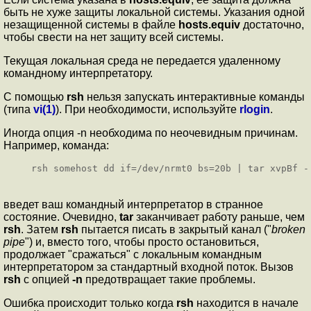
быть не хуже защиты локальной системы. Указания одной
незащищенной системы в файле
hosts.equiv
достаточно,
чтобы свести на нет защиту всей системы.
Текущая локальная среда не передается удаленному
командному интерпретатору.
С помощью
rsh
нельзя запускать интерактивные команды
(типа
vi(1)
). При необходимости, используйте
rlogin
.
Иногда опция -n необходима по неочевидным причинам.
Например, команда:
rsh somehost dd if=/dev/nrmt0 bs=20b | tar xvpBf -
введет ваш командный интерпретатор в странное
состояние. Очевидно,
tar
заканчивает работу раньше, чем
rsh
. Затем
rsh
пытается писать в закрытый канал ("
broken
pipe
") и, вместо того, чтобы просто остановиться,
продолжает "сражаться" с локальным командным
интерпретатором за стандартный входной поток. Вызов
rsh
с опцией
-n
предотвращает такие проблемы.
Ошибка происходит только когда
rsh
находится в начале