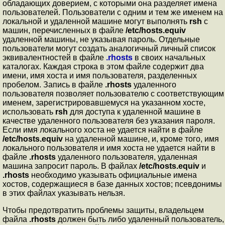
обладающих доверием, с которыми она разделяет имена
пользователей. Пользователи с одним и тем же именем на
локальной и удаленной машине могут выполнять
rsh
с
машин, перечисленных в файле
/etc/hosts.equiv
удаленной машины, не указывая пароль. Отдельные
пользователи могут создать аналогичный личный список
эквивалентностей в файле
.rhosts
в своих начальных
каталогах. Каждая строка в этом файле содержит два
имени, имя хоста и имя пользователя, разделенных
пробелом. Запись в файле
.rhosts
удаленного
пользователя позволяет пользователю с соответствующим
именем, зарегистрировавшемуся на указанном хосте,
использовать
rsh
для доступа к удаленной машине в
качестве удаленного пользователя без указания пароля.
Если имя локального хоста не удается найти в файле
/etc/hosts.equiv
на удаленной машине, и, кроме того, имя
локального пользователя и имя хоста не удается найти в
файле
.rhosts
удаленного пользователя, удаленная
машина запросит пароль. В файлах
/etc/hosts.equiv
и
.rhosts
необходимо указывать официальные имена
хостов, содержащиеся в базе данных хостов; псевдонимы
в этих файлах указывать нельзя.
Чтобы предотвратить проблемы защиты, владельцем
файла
.rhosts
должен быть либо удаленный пользователь,