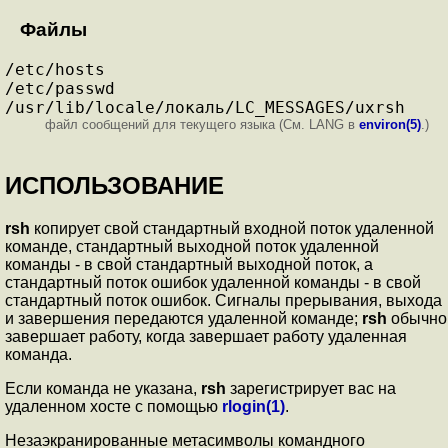
Файлы
/etc/hosts
/etc/passwd
/usr/lib/locale/локаль/LC_MESSAGES/uxrsh
файл сообщений для текущего языка (См. LANG в
environ(5)
.)
ИСПОЛЬЗОВАНИЕ
rsh
копирует свой стандартный входной поток удаленной
команде, стандартный выходной поток удаленной
команды - в свой стандартный выходной поток, а
стандартный поток ошибок удаленной команды - в свой
стандартный поток ошибок. Сигналы прерывания, выхода
и завершения передаются удаленной команде;
rsh
обычно
завершает работу, когда завершает работу удаленная
команда.
Если команда не указана,
rsh
зарегистрирует вас на
удаленном хосте с помощью
rlogin(1)
.
Незаэкранированные метасимволы командного